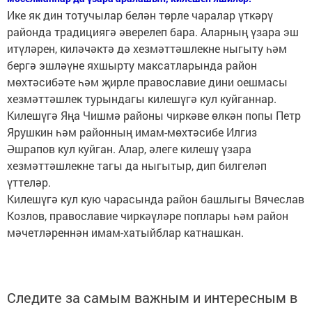
Ике як дин тотучылар белән төрле чаралар үткәрү
районда традициягә әверелеп бара. Аларның үзара эш
итүләрен, киләчәктә дә хезмәттәшлекне ныгыту һәм
бергә эшләүне яхшырту максатларында район
мөхтәсибәте һәм җирле православие дини оешмасы
хезмәттәшлек турындагы килешүгә кул куйганнар.
Килешүгә Яңа Чишмә районы чиркәве өлкән попы Петр
Ярушкин һәм районның имам-мөхтәсибе Илгиз
Әшрапов кул куйган. Алар, әлеге килешү үзара
хезмәттәшлекне тагы да ныгытыр, дип билгеләп
үттеләр.
Килешүгә кул кую чарасында район башлыгы Вячеслав
Козлов, православие чиркәүләре поплары һәм район
мәчетләреннән имам-хатыйблар катнашкан.
Следите за самым важным и интересным в