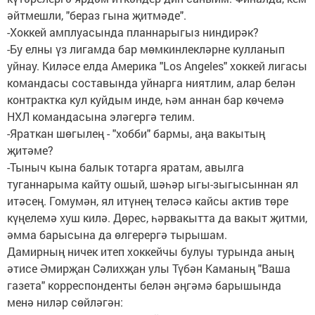
әйтмешли, "бераз гына җитмәде".
-Хоккей амплуасында планнарыгыз ниндирәк?
-Бу елны үз лигамда бар мөмкинлекләрне кулланып
уйнау. Киләсе елда Америка "Los Angeles" хоккей лигасы
командасы составында уйнарга ниятлим, алар белән
контрактка кул куйдым инде, һәм аннан бар көчемә
НХЛ командасына эләгергә телим.
-Яраткан шөгылең - "хобби" бармы, аңа вакытың
җитәме?
-Тыныч кына балык тотарга яратам, авылга
туганнарыма кайту ошый, шәһәр ыгы-зыгысыннан ял
итәсең. Гомумән, ял итүнең теләсә кайсы актив төре
күңелемә хуш килә. Дөрес, һәрвакытта да вакыт җитми,
әмма барысына да өлгерергә тырышам.
Дамирның ничек итеп хоккейчы булуы турында аның
әтисе Әмирҗан Сәлихҗан улы Түбән Каманың "Ваша
газета" корреспонденты белән әңгәмә барышында
менә ниләр сөйләгән: