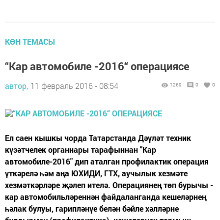
КӨН ТЕМАСЫ
“Кар автомобиле -2016“ операциясе
автор,
11 февраль 2016 - 08:54
1269
0
0
Ел саен кышкы чорда Татарстанда Дәүләт техник
күзәтчелек органнары тарафыннан "Кар
автомобиле-2016" дип аталган профилактик операция
үткәрелә һәм аңа ЮХИДИ, ГТХ, аучылык хезмәте
хезмәткәрләре җәлеп ителә. Операциянең төп бурычы -
кар автомобильләреннән файдаланганда кешеләрнең
һәлак булуы, гарипләнүе белән бәйле хәлләрне