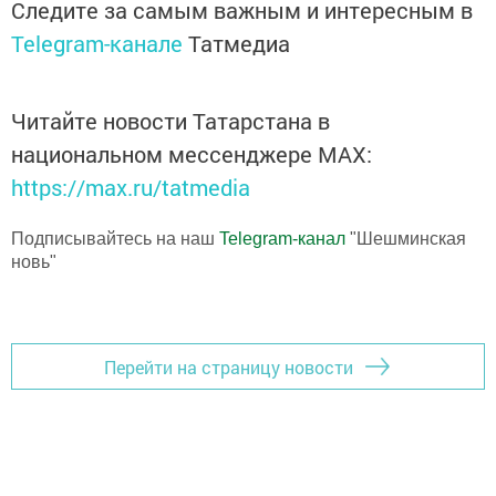
Следите за самым важным и интересным в
Telegram-канале
Татмедиа
Читайте новости Татарстана в
национальном мессенджере MАХ:
https://max.ru/tatmedia
Подписывайтесь на наш
Telegram-канал
"Шешминская
новь"
Перейти на страницу новости