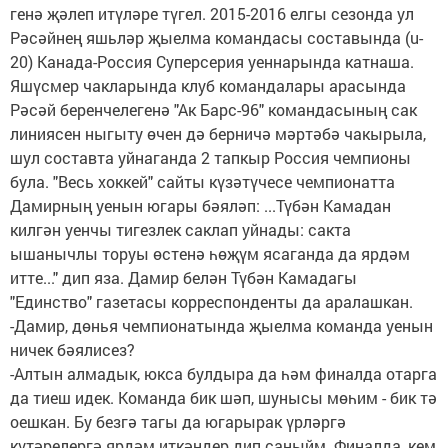
генә җәлеп итүләре түгел. 2015-2016 елгы сезонда ул
Рәсәйнең яшьләр җыелма командасы составында (u-
20) Канада-Россия Суперсерия уеннарында катнаша.
Яшүсмер чакларында клуб командалары арасында
Рәсәй беренчелегенә "Ак Барс-96" командасының сак
линиясен ныгыту өчен дә берничә мәртәбә чакырыла,
шул составта уйнаганда 2 тапкыр Россия чемпионы
була. "Весь хоккей" сайты күзәтүчесе чемпионатта
Дамирның уенын югары бәяләп: ...Түбән Камадан
килгән уенчы тигезлек саклап уйнады: сакта
ышанычлы торуы өстенә һөҗүм ясаганда да ярдәм
итте..." дип яза. Дамир белән Түбән Камадагы
"Единство" газетасы корреспонденты да аралашкан.
-Дамир, дөнья чемпионатында җыелма команда уенын
ничек бәялисез?
-Алтын алмадык, юкса булдыра да һәм финалда отарга
да тиеш идек. Команда бик шәп, шунысы мөһим - бик тә
оешкан. Бу безгә тагы да югарырак үрләргә
күтәрелергә ярдәм иткәндер дип саныйм. Финалда, кем