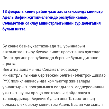
13 февраль көнне район үзәк хастаханәсендә министр
Адель Вафин җитәкчелегендә республиканың
Сәламәтлек саклау министрлыгыннан зур делегация
булып китте.
Бу көнне безнең хастаханәдә эш урыннарын
автоматлаштыру буенча пилот проект эшкә җигелде.
Пилот дигәне республикада беренче булып дигәнне
аңлата.
Ике атна дәвамында Сәламәтлек саклау
министрлыгыннан бер төркем белгеч - электронщиклар
РҮХ поликлиникасында компьютер җиһазлары
урнаштырып, программага салдылар, медперсоналны
укытып, шушы өр-яңа системаны файдалануга
тапшырдылар. Беренче булып аны Татарстанның
сәламәтлек саклау министры Адель Вафин үзе сынап