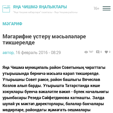
ЯҢА ЧИШМӘ ЯҢАЛЫКЛАРЫ
16+
"Яңа Чишмә хәбәрләре" газетасы - Яңа Чишмә районы
МӘГАРИФ
Мәгарифне үстерү мәсьәләләре
тикшерелде
автор,
16 февраль 2016 - 08:29
787
0
0
Яңа Чишмә муниципаль район Советының чираттагы
утырышында берничә мәсьәлә карап тикшерелде.
Утырышны Совет рәисе, район башлыгы Вячеслав
Козлов алып барды. Утырышта Татарстанда кеше
хокуклары буенча вәкаләтле вәкил - бүлек начальнигы
урынбасары Резедә Сәйфетдинова катнашты. Залда
шулай ук мәктәп директорлары, балалар бакчалары
мөдирләре, райондагы җәмәгать оешмалары