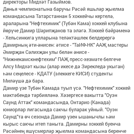
директоры Мидхәт Газыймов.
Дөнья чемпионатына баручы Рәсәй яшьләр җыелма
командасына Татарстаннан 5 хоккейчы кертелә,
араларына "Нефтехимик" (Түбән Кама) хоккей клубына
йөрүче Дамир Шәрипҗанов та эләгә. Хоккей бәйрәменә
- Хельсинкига улларына теләктәшлек белдерергә
Дамирның әти-әнисен: әтисе - "ТаИФ-НК" ААҖ мастеры
Әмирҗан Сәлихҗан улы белән әнисе -
"Нижнекамскнефтехим" ПАҖ пресс-хезмәте белгече
Алсу Мидхәт кызы (алар икесе дә Зирекледә укыган)
һәм сеңелесе - КДАТУ (элеккеге КИСИ) студенты
Миләүшә дә бара.
Дамир үзе Түбән Камада туып үсә. "Нефтехимик" хоккей
мәктәбендә тәрбияләнә. Хәзергесе вакытта "Оуэн
Саунд Аттак" командасында, Онтарио (Канада)
юниорлар лигасында сакчы буларак уйный. "Оуэн
Саунд"та өч сезонда Дамир үзен ышанычлы һәм
кырыс сакчы итеп таныта. Дамирны хоккей буенча
Рәсәйнең яшүсмерләр җыелма командасына беренче