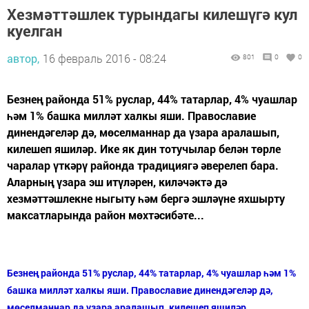
Хезмәттәшлек турындагы килешүгә кул
куелган
автор,
16 февраль 2016 - 08:24
801
0
0
Безнең районда 51% руслар, 44% татарлар, 4% чуашлар
һәм 1% башка милләт халкы яши. Православие
динендәгеләр дә, мөселманнар да үзара аралашып,
килешеп яшиләр. Ике як дин тотучылар белән төрле
чаралар үткәрү районда традициягә әверелеп бара.
Аларның үзара эш итүләрен, киләчәктә дә
хезмәттәшлекне ныгыту һәм бергә эшләүне яхшырту
максатларында район мөхтәсибәте...
Безнең районда 51% руслар, 44% татарлар, 4% чуашлар һәм 1%
башка милләт халкы яши. Православие динендәгеләр дә,
мөселманнар да үзара аралашып, килешеп яшиләр.