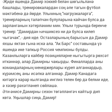
-Җиде яшендә Дамир хоккей белән шөгыльләнә
башлады, тренировкалардан соң әле тагын футбол
мәктәбенә дә йөрде. Улымның "нагрузкаларга",
тренерларның таләпчән булуларына кайчан булса да
зарланганын хәтерләмим мин. Улым турында беренче
тренер: "Дамирдан һичшиксез ни дә булса килеп
чыгачак", - дия иде. Остазларының барысын да Дамир
яхшы яктан гына искә ала. "Ак Барс" составында үз
яшендә ике тапкыр Россия чемпионы булды.
Казанлыларга кайбер позицияләрне ныгытырга рөхсәт
иткәннәр, алар Дамирны чакырды. Финалларда аны
командаларның менеджерлары күреп алганнардыр,
күрәмсең, аны исәпкә алганнар. Дамир Канадага
китәргә карар кылганда инглиз телен бер дә белми иде,
ә хәзер рәхәтләнеп сөйләшә.
Әти-әнисе Дамирны сезон төгәлләнгәч кайтыр дип
көтә. Уңышлар сиңа, Дамир!