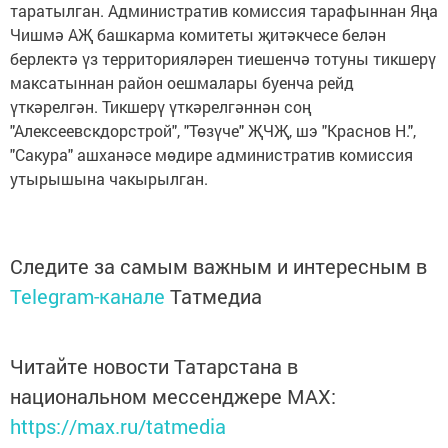
таратылган. Административ комиссия тарафыннан Яңа
Чишмә АҖ башкарма комитеты җитәкчесе белән
берлектә үз территорияләрен тиешенчә тотуны тикшерү
максатыннан район оешмалары буенча рейд
үткәрелгән. Тикшерү үткәрелгәннән соң
"Алексеевскдорстрой", "Төзүче" ҖЧҖ, шэ "Краснов Н.",
"Сакура" ашханәсе мөдире административ комиссия
утырышына чакырылган.
Следите за самым важным и интересным в
Telegram-канале
Татмедиа
Читайте новости Татарстана в
национальном мессенджере MАХ:
https://max.ru/tatmedia