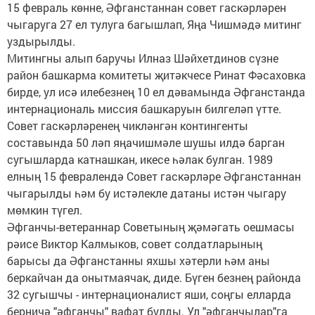
15 февраль көнне, Әфганстаннан совет гаскәрләрен
чыгаруга 27 ел тулуга багышлап, Яңа Чишмәдә митинг
уздырылды.
Митингны алып баручы Илназ Шәйхетдинов сүзне
район башкарма комитеты җитәкчесе Ринат Фәсаховка
бирде, ул исә илебезнең 10 ел дәвамында Әфганстанда
интернациональ миссия башкаруын билгеләп үтте.
Совет гаскәрләренең чикләнгән контингенты
составында 50 ләп яңачишмәле шушы илдә барган
сугышларда катнашкан, икесе һәлак булган. 1989
елның 15 февралендә Совет гаскәрләре Әфганстаннан
чыгарылды һәм бу истәлекле датаны истән чыгару
мөмкин түгел.
Әфганчы-ветераннар Советының җәмәгать оешмасы
рәисе Виктор Калмыков, совет солдатларының
барысы да Әфганстанны яхшы хәтерли һәм аны
беркайчан да онытмаячак, диде. Бүген безнең районда
32 сугышчы - интернационалист яши, соңгы елларда
берничә "әфганчы" вафат булды. Ул "әфганчылар"га