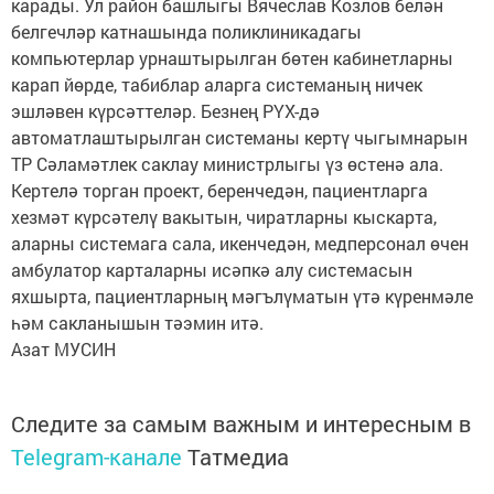
карады. Ул район башлыгы Вячеслав Козлов белән
белгечләр катнашында поликлиникадагы
компьютерлар урнаштырылган бөтен кабинетларны
карап йөрде, табиблар аларга системаның ничек
эшләвен күрсәттеләр. Безнең РҮХ-дә
автоматлаштырылган системаны кертү чыгымнарын
ТР Сәламәтлек саклау министрлыгы үз өстенә ала.
Кертелә торган проект, беренчедән, пациентларга
хезмәт күрсәтелү вакытын, чиратларны кыскарта,
аларны системага сала, икенчедән, медперсонал өчен
амбулатор карталарны исәпкә алу системасын
яхшырта, пациентларның мәгълүматын үтә күренмәле
һәм сакланышын тәэмин итә.
Азат МУСИН
Следите за самым важным и интересным в
Telegram-канале
Татмедиа