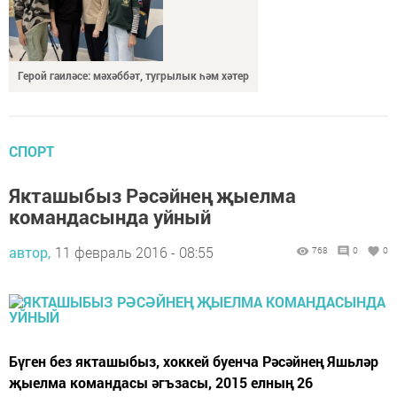
Герой гаиләсе: мәхәббәт, тугрылык һәм хәтер
СПОРТ
Якташыбыз Рәсәйнең җыелма
командасында уйный
автор,
11 февраль 2016 - 08:55
768
0
0
Бүген без якташыбыз, хоккей буенча Рәсәйнең Яшьләр
җыелма командасы әгъзасы, 2015 елның 26