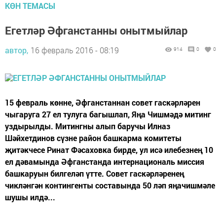
КӨН ТЕМАСЫ
Егетләр Әфганстанны онытмыйлар
автор,
16 февраль 2016 - 08:19
914
0
0
15 февраль көнне, Әфганстаннан совет гаскәрләрен
чыгаруга 27 ел тулуга багышлап, Яңа Чишмәдә митинг
уздырылды. Митингны алып баручы Илназ
Шәйхетдинов сүзне район башкарма комитеты
җитәкчесе Ринат Фәсаховка бирде, ул исә илебезнең 10
ел дәвамында Әфганстанда интернациональ миссия
башкаруын билгеләп үтте. Совет гаскәрләренең
чикләнгән контингенты составында 50 ләп яңачишмәле
шушы илдә...