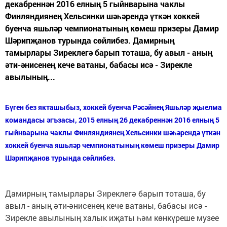
декабреннән 2016 елның 5 гыйнварына чаклы
Финляндиянең Хельсинки шәһәрендә үткән хоккей
буенча яшьләр чемпионатының көмеш призеры Дамир
Шәрипҗанов турында сөйлибез. Дамирның
тамырлары Зиреклегә барып тоташа, бу авыл - аның
әти-әнисенең кече ватаны, бабасы исә - Зирекле
авылының...
Бүген без якташыбыз, хоккей буенча Рәсәйнең Яшьләр җыелма
командасы әгъзасы, 2015 елның 26 декабреннән 2016 елның 5
гыйнварына чаклы Финляндиянең Хельсинки шәһәрендә үткән
хоккей буенча яшьләр чемпионатының көмеш призеры Дамир
Шәрипҗанов турында сөйлибез.
Дамирның тамырлары Зиреклегә барып тоташа, бу
авыл - аның әти-әнисенең кече ватаны, бабасы исә -
Зирекле авылының халык иҗаты һәм көнкүреше музее