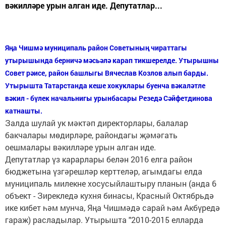
вәкилләре урын алган иде. Депутатлар...
Яңа Чишмә муниципаль район Советының чираттагы
утырышында берничә мәсьәлә карап тикшерелде. Утырышны
Совет рәисе, район башлыгы Вячеслав Козлов алып барды.
Утырышта Татарстанда кеше хокуклары буенча вәкаләтле
вәкил - бүлек начальнигы урынбасары Резедә Сәйфетдинова
катнашты.
Залда шулай ук мәктәп директорлары, балалар
бакчалары мөдирләре, райондагы җәмәгать
оешмалары вәкилләре урын алган иде.
Депутатлар үз карарлары белән 2016 елга район
бюджетына үзгәрешләр керттеләр, агымдагы елда
муниципаль милекне хосусыйлаштыру планын (анда 6
объект - Зирекледә кухня бинасы, Красный Октябрьдә
ике кибет һәм мунча, Яңа Чишмәдә сарай һәм Акбүредә
гараж) расладылар. Утырышта "2010-2015 елларда