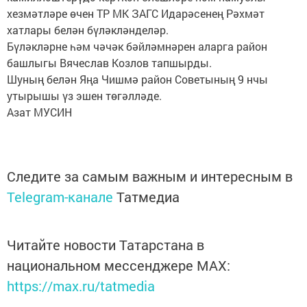
хезмәтләре өчен ТР МК ЗАГС Идарәсенең Рәхмәт
хатлары белән бүләкләнделәр.
Бүләкләрне һәм чәчәк бәйләмнәрен аларга район
башлыгы Вячеслав Козлов тапшырды.
Шуның белән Яңа Чишмә район Советының 9 нчы
утырышы үз эшен төгәлләде.
Азат МУСИН
Следите за самым важным и интересным в
Telegram-канале
Татмедиа
Читайте новости Татарстана в
национальном мессенджере MАХ:
https://max.ru/tatmedia