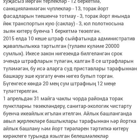
хуҗасыз йөргән терлекләр - 12 беркетмә,
санкцияләнмәгән чүплекләр - 13, торак йорт
фасадларын тиешенчә тотмау - 3, торак йорт янында
йөк транспортын кую (саклау) - 3, юл полотносына
зыян китерү буенча 1 беркетмә төзелгән.
2015 елда 10 кеше штраф сыйфатында административ
җаваплылыкка тартылган (тулаем күләме 20000
сумлык). Икесе закон нигезендә билгеләнгән срок
эчендә штрафларын түләгән, калган 8 се штрафларын
түләмәгән, бу исә аларга суд приставлары тарафыннан
башкару эше кузгату өчен нигез булып торган.
Бүгенгесе көндә 20 мең сум штрафның 12 меңе
түләттерелгән.
1 апрельдән 31 майга чаклы чорда районда торак
пунктларны төзекләндерү, санитар-экологик чистарту
буенча икеайлык игълан ителгән. Айлык башланганда
авыл җирлекләре башлыклары тарафыннан һәр йортка
айлык башлану һәм йорт тирәләрен тәртипкә китерү
кирәклеге турында язылган белешмәлекләр