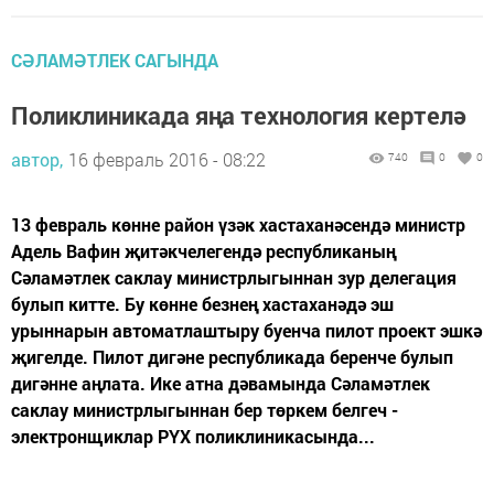
СӘЛАМӘТЛЕК САГЫНДА
Поликлиникада яңа технология кертелә
автор,
16 февраль 2016 - 08:22
740
0
0
13 февраль көнне район үзәк хастаханәсендә министр
Адель Вафин җитәкчелегендә республиканың
Сәламәтлек саклау министрлыгыннан зур делегация
булып китте. Бу көнне безнең хастаханәдә эш
урыннарын автоматлаштыру буенча пилот проект эшкә
җигелде. Пилот дигәне республикада беренче булып
дигәнне аңлата. Ике атна дәвамында Сәламәтлек
саклау министрлыгыннан бер төркем белгеч -
электронщиклар РҮХ поликлиникасында...