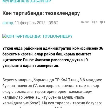
МУНИЦИПАЛЬ ХӘБӘРЛӘР
Көн тәртибендә: төзекләндерү
автор,
11 февраль 2016 - 08:57
685
0
0
Үткән елда районның административ комиссиясенә 36
беркетмә кергән, алар район башкарма комитет
җитәкчесе Ринат Фәсахов рәислегендә үткән 9
утырышта карап тикшерелгән.
Беркетмәләрнең барысы да ТР КоАП-ның 3.6 маддәсе
буенча төзелгән ("Авыл җирлекләрендәге һәм шәһәр
округларындагы территорияләрне төзекләндерү,
калдыклар белән эш итү буенча муниципаль
кагыйдәләрне бозу"). Иң күп таралган тәртип бозулар: