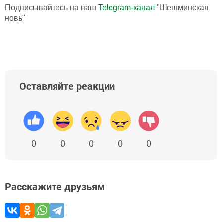
Подписывайтесь на наш
Telegram-канал
"Шешминская
новь"
Оставляйте реакции
0
0
0
0
0
Расскажите друзьям