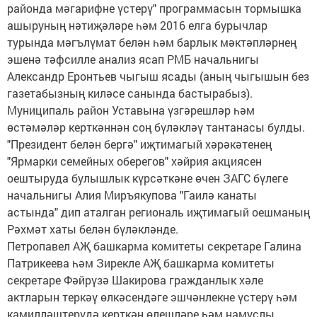
районда мәгарифне үстерү" программасын тормышка
ашыруның нәтиҗәләре һәм 2016 елга бурычлар
турында мәгълүмат белән һәм барлык мәктәпләрнең
эшенә тәфсилле анализ ясап РМБ начальнигы
Александр Еронтьев чыгыш ясады (аның чыгышын без
газетабызның киләсе санында бастырабыз).
Муниципаль район Уставына үзгәрешләр һәм
өстәмәләр керткәннән соң бүләкләү тантанасы булды.
"Президент белән бергә" иҗтимагый хәрәкәтенең
"Ярмарки семейных оберегов" хәйрия акциясен
оештыруда булышлык күрсәткәне өчен ЗАГС бүлеге
начальнигы Алия Миръякупова "Гаилә канаты
астында" дип аталган региональ иҗтимагый оешманың
Рәхмәт хаты белән бүләкләнде.
Петропавел АҖ башкарма комитеты секретаре Галина
Патрикеева һәм Зирекле АҖ башкарма комитеты
секретаре Фәйрүзә Шакирова гражданлык хәле
актларын теркәү өлкәсендәге эшчәнлекне үстерү һәм
камилләштерүдә керткән өлешләре һәм намуслы