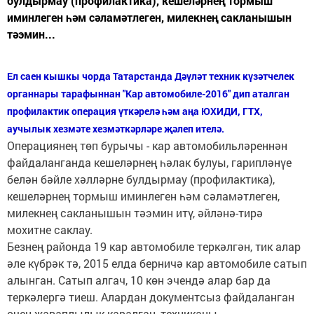
булдырмау (профилактика), кешеләрнең тормыш
иминлеген һәм сәламәтлеген, милекнең сакланышын
тәэмин...
Ел саен кышкы чорда Татарстанда Дәүләт техник күзәтчелек
органнары тарафыннан "Кар автомобиле-2016" дип аталган
профилактик операция үткәрелә һәм аңа ЮХИДИ, ГТХ,
аучылык хезмәте хезмәткәрләре җәлеп ителә.
Операциянең төп бурычы - кар автомобильләреннән
файдаланганда кешеләрнең һәлак булуы, гарипләнүе
белән бәйле хәлләрне булдырмау (профилактика),
кешеләрнең тормыш иминлеген һәм сәламәтлеген,
милекнең сакланышын тәэмин итү, әйләнә-тирә
мохитне саклау.
Безнең районда 19 кар автомобиле теркәлгән, тик алар
әле күбрәк тә, 2015 елда берничә кар автомобиле сатып
алынган. Сатып алгач, 10 көн эчендә алар бар да
теркәлергә тиеш. Алардан документсыз файдаланган
өчен җаваплылык каралган, техниканы