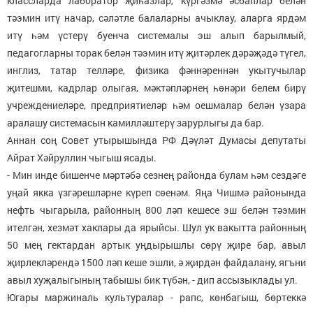
классларда лаборатор җиһазлар, күргәзмә әсбаплар белән
тәэмин итү начар, сәләтле балаларны ачыклау, аларга ярдәм
итү һәм үстерү буенча системалы эш алып барылмый,
педагогларны торак белән тәэмин итү җитәрлек дәрәҗәдә түгел,
инглиз, татар телләре, физика фәннәреннән укытучылар
җитешми, кадрлар олыгая, мәктәпләрнең һөнәри белем бирү
учреждениеләре, предприятиеләр һәм оешмалар белән үзара
аралашу системасын камилләштерү зарурлыгы да бар.
Аннан соң Совет утырышында РФ Дәүләт Думасы депутаты
Айрат Хәйруллин чыгыш ясады.
- Мин инде бишенче мәртәбә сезнең районда булам һәм сездәге
уңай якка үзгәрешләрне күреп сөенәм. Яңа Чишмә районында
нефть чыгарыла, районның 800 ләп кешесе эш белән тәэмин
ителгән, хезмәт хаклары да ярыйсы. Шул ук вакытта районның
50 мең гектардан артык уңдырышлы сөрү җире бар, авыл
җирлекләрендә 1500 ләп кеше эшли, ә җирдән файдалану, ягъни
авыл хуҗалыгының табышы бик түбән, - дип ассызыклады ул.
Югары маржиналь культуралар - рапс, көнбагыш, бөртеккә