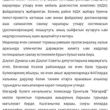
караулары үткәрү өчен мобиль диагностик комплекс (МДК)
файдалануга җибәрелгән. Безнең район МДК җибәрү буенча
пилот-проектта катнаша һәм аннан файдалану диспансерлар
аша сәламәтлек саклау чаралары үткәрү системасын
(диспансеризация) яхшыртуга, аның сыйфатын күтәрүгә һәм
медперсоналның эшен җиңеләйтүгә китерә.
Медиклар өчен сәламәт тормыш рәвешен пропагандалау, халык
арасында үлем-китем дәрәҗәсен киметү һәм кадрлар
потенциалын саклау өстенлекле бурыч булып кала бирә.
Дәүләт Думасы һәм Дәүләт Советы депутатларына мөрәҗәгать
итеп, Вячеслав Козлов районнарда ни өчен бала тудыру
бүлекләренең ябылуы, ни өчен авыл җирлекләрендә ФАПларда
халыкны дарулар белән тәэмин итәргә ярамавын ачыклау
турындагы мәсьәләләрне карап тикшерүне үтенде.
Мәгариф бүлеге начальнигы Александр Еронтьев "Мәгариф"
милли проектын тормышка ашыруның барышы турында
мәгълүмат бирде. Кызганычка каршы, соңгы елларда
демографик кризис аркасында мәктәпләрдә укучылар саны