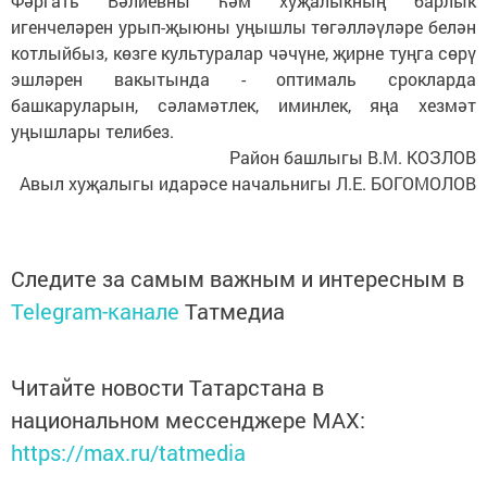
Фәргать Вәлиевны һәм хуҗалыкның барлык
игенчеләрен урып-җыюны уңышлы төгәлләүләре белән
котлыйбыз, көзге культуралар чәчүне, җирне туңга сөрү
эшләрен вакытында - оптималь срокларда
башкаруларын, сәламәтлек, иминлек, яңа хезмәт
уңышлары телибез.
Район башлыгы В.М. КОЗЛОВ
Авыл хуҗалыгы идарәсе начальнигы Л.Е. БОГОМОЛОВ
Следите за самым важным и интересным в
Telegram-канале
Татмедиа
Читайте новости Татарстана в
национальном мессенджере MАХ:
https://max.ru/tatmedia