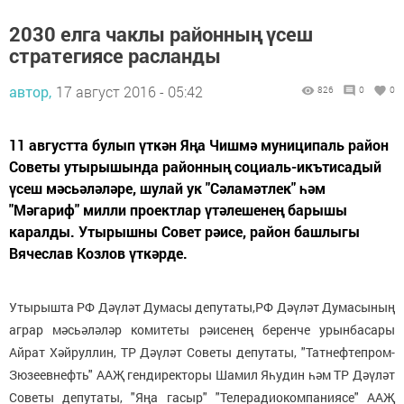
2030 елга чаклы районның үсеш
стратегиясе расланды
автор,
17 август 2016 - 05:42
826
0
0
11 августта булып үткән Яңа Чишмә муниципаль район
Советы утырышында районның социаль-икътисадый
үсеш мәсьәләләре, шулай ук "Сәламәтлек" һәм
"Мәгариф" милли проектлар үтәлешенең барышы
каралды. Утырышны Совет рәисе, район башлыгы
Вячеслав Козлов үткәрде.
Утырышта РФ Дәүләт Думасы депутаты,РФ Дәүләт Думасының
аграр мәсьәләләр комитеты рәисенең беренче урынбасары
Айрат Хәйруллин, ТР Дәүләт Советы депутаты, "Татнефтепром-
Зюзеевнефть" ААҖ гендиректоры Шамил Яһудин һәм ТР Дәүләт
Советы депутаты, "Яңа гасыр" "Телерадиокомпаниясе" ААҖ