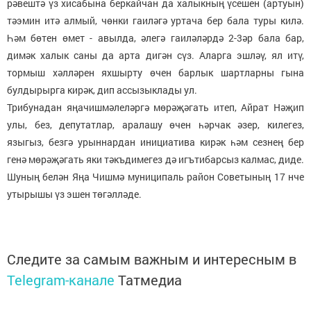
рәвештә үз хисабына беркайчан да халыкның үсешен (артуын)
тәэмин итә алмый, чөнки гаиләгә уртача бер бала туры килә.
Һәм бөтен өмет - авылда, әлегә гаиләләрдә 2-3әр бала бар,
димәк халык саны да арта дигән сүз. Аларга эшләү, ял итү,
тормыш хәлләрен яхшырту өчен барлык шартларны гына
булдырырга кирәк, дип ассызыклады ул.
Трибунадан яңачишмәлеләргә мөрәҗәгать итеп, Айрат Нәҗип
улы, без, депутатлар, аралашу өчен һәрчак әзер, килегез,
языгыз, безгә урыннардан инициатива кирәк һәм сезнең бер
генә мөрәҗәгать яки тәкъдимегез дә игътибарсыз калмас, диде.
Шуның белән Яңа Чишмә муниципаль район Советының 17 нче
утырышы үз эшен төгәлләде.
Следите за самым важным и интересным в
Telegram-канале
Татмедиа