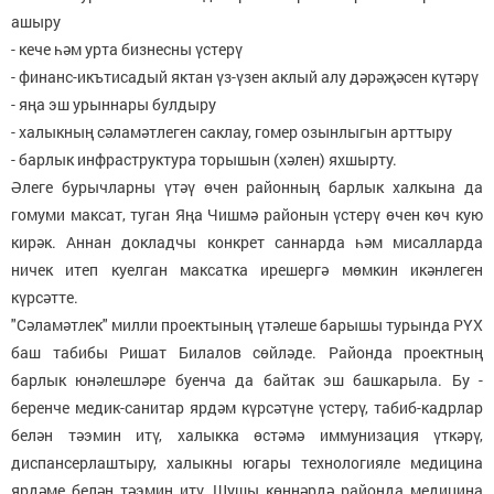
ашыру
- кече һәм урта бизнесны үстерү
- финанс-икътисадый яктан үз-үзен аклый алу дәрәҗәсен күтәрү
- яңа эш урыннары булдыру
- халыкның сәламәтлеген саклау, гомер озынлыгын арттыру
- барлык инфраструктура торышын (хәлен) яхшырту.
Әлеге бурычларны үтәү өчен районның барлык халкына да
гомуми максат, туган Яңа Чишмә районын үстерү өчен көч кую
кирәк. Аннан докладчы конкрет саннарда һәм мисалларда
ничек итеп куелган максатка ирешергә мөмкин икәнлеген
күрсәтте.
"Сәламәтлек" милли проектының үтәлеше барышы турында РҮХ
баш табибы Ришат Билалов сөйләде. Районда проектның
барлык юнәлешләре буенча да байтак эш башкарыла. Бу -
беренче медик-санитар ярдәм күрсәтүне үстерү, табиб-кадрлар
белән тәэмин итү, халыкка өстәмә иммунизация үткәрү,
диспансерлаштыру, халыкны югары технологияле медицина
ярдәме белән тәэмин итү. Шушы көннәрдә районда медицина