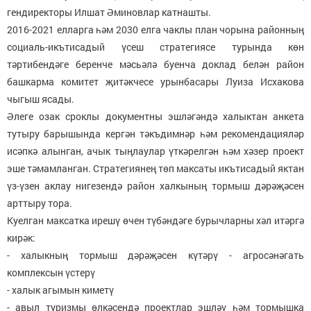
гендиректоры Илшат Әминовлар катнашты.
2016-2021 елларга һәм 2030 елга чаклы план чорына районның
социаль-икътисадый үсеш стратегиясе турында көн
тәртибендәге беренче мәсьәлә буенча доклад белән район
башкарма комитет җитәкчесе урынбасары Луиза Исхакова
чыгыш ясады.
Әлеге озак сроклы документны эшләгәндә халыктан анкета
тутыру барышында кергән тәкъдимнәр һәм рекомендацияләр
исәпкә алынган, ачык тыңлаулар үткәрелгән һәм хәзер проект
эше тәмамланган. Стратегиянең төп максаты икътисадый яктан
үз-үзен аклау нигезендә район халкының тормыш дәрәҗәсен
арттыру тора.
Куелган максатка ирешү өчен түбәндәге бурычларны хәл итәргә
кирәк:
- халыкның тормыш дәрәҗәсен күтәрү - агросәнәгать
комплексын үстерү
- халык агымын киметү
- авыл туризмы өлкәсендә проектлар эшләү һәм тормышка