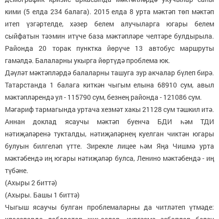
кими (5 елда 234 балага). 2015 елда 8 урта мәктәп төп мәктәп
итеп үзгәртелде, хәзер белем алучыларга югары белем
сыйфатын тәэмин итүче база мәктәпләре челтәре булдырыла.
Районда 20 торак пунктка йөрүче 13 автобус маршруты
гамәлдә. Балаларны укырга йөртүдә проблема юк.
Дәүләт мәктәпләрдә балаларны ташуга зур акчалар бүлеп бирә.
Татарстанда 1 балага киткән чыгым елына 68910 сум, авыл
мәктәпләрендә ул - 115790 сум, безнең районда - 121086 сум.
Мәгариф тармагында уртача хезмәт хакы 21128 сум тәшкил итә.
Аннан доклад ясаучы мәктәп буенча БДИ һәм ТДИ
нәтиҗәләренә тукталды, нәтиҗәләрнең куелган чиктән югары
булуын билгеләп үтте. Зирекле лицее һәм Яңа Чишмә урта
мәктәбендә иң югары нәтиҗәләр булса, Ленино мәктәбендә - иң
түбәне.
(Ахыры 2 биттә)
(Ахыры. Башы 1 биттә)
Чыгыш ясаучы булган проблемаларны да читләтеп үтмәде: