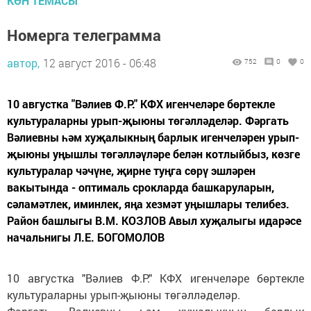
КӨН ТЕМАСЫ
Номерга телеграмма
автор,
12 август 2016 - 06:48
752
0
0
10 августка "Вәлиев Ф.Р." КФХ игенчеләре бөртекле
культураларны урып-җыюны төгәлләделәр. Фәргать
Вәлиевны һәм хуҗалыкның барлык игенчеләрен урып-
җыюны уңышлы төгәлләүләре белән котлыйбыз, көзге
культуралар чәчүне, җирне туңга сөрү эшләрен
вакытында - оптималь срокларда башкаруларын,
сәламәтлек, иминлек, яңа хезмәт уңышлары телибез.
Район башлыгы В.М. КОЗЛОВ Авыл хуҗалыгы идарәсе
начальнигы Л.Е. БОГОМОЛОВ
10 августка "Вәлиев Ф.Р." КФХ игенчеләре бөртекле
культураларны урып-җыюны төгәлләделәр.