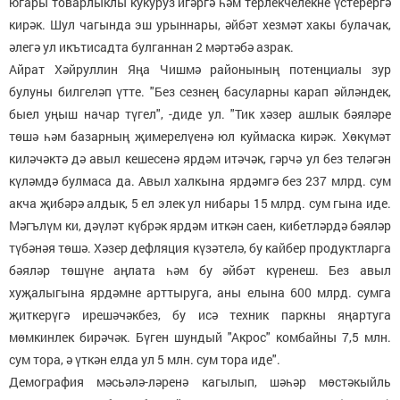
югары товарлыклы кукуруз игәргә һәм терлекчелекне үстерергә
кирәк. Шул чагында эш урыннары, әйбәт хезмәт хакы булачак,
әлегә ул икътисадта булганнан 2 мәртәбә азрак.
Айрат Хәйруллин Яңа Чишмә районының потенциалы зур
булуны билгеләп үтте. "Без сезнең басуларны карап әйләндек,
быел уңыш начар түгел", -диде ул. "Тик хәзер ашлык бәяләре
төшә һәм базарның җимерелүенә юл куймаска кирәк. Хөкүмәт
киләчәктә дә авыл кешесенә ярдәм итәчәк, гәрчә ул без теләгән
күләмдә булмаса да. Авыл халкына ярдәмгә без 237 млрд. сум
акча җибәрә алдык, 5 ел элек ул нибары 15 млрд. сум гына иде.
Мәгълүм ки, дәүләт күбрәк ярдәм иткән саен, кибетләрдә бәяләр
түбәнәя төшә. Хәзер дефляция күзәтелә, бу кайбер продуктларга
бәяләр төшүне аңлата һәм бу әйбәт күренеш. Без авыл
хуҗалыгына ярдәмне арттыруга, аны елына 600 млрд. сумга
җиткерүгә ирешәчәкбез, бу исә техник паркны яңартуга
мөмкинлек бирәчәк. Бүген шундый "Акрос" комбайны 7,5 млн.
сум тора, ә үткән елда ул 5 млн. сум тора иде".
Демография мәсьәлә-ләренә кагылып, шәһәр мөстәкыйль