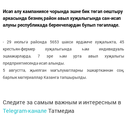
Исәп алу кампаниясе чорында эшне бик төгәл оештыру
аркасында безнең район авыл хуҗалыгында сан-исәп
алуны республикада беренчеләрдән булып төгәлләде.
- 29 июльгә районда 5653 шәхси ярдәмче хуҗалыкта, 45
крестьян-фермер хуҗалыгында һәм индивидуаль
эшмәкәрләрдә, 7 эре һәм урта авыл хуҗалыгы
предприятиесендә исәп алынды.
5 августта, җыелган мәгълүматларны эшкәрткәннән соң,
барлык материаллар Казанга тапшырылды.
Следите за самым важным и интересным в
Telegram-канале
Татмедиа