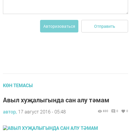
Отправить
Авторизоваться
КӨН ТЕМАСЫ
Авыл хуҗалыгында сан алу тәмам
автор,
17 август 2016 - 05:48
830
0
0