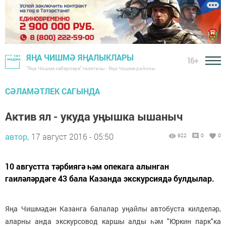
ЯҢА ЧИШМӘ ЯҢАЛЫКЛАРЫ
16+
"Яңа Чишмә хәбәрләре" газетасы - Яңа Чишмә районы
СӘЛАМӘТЛЕК САГЫНДА
Актив ял - укуда уңышка ышаныч
автор,
17 август 2016 - 05:50
922
0
0
10 августта тәрбиягә һәм опекага алынган
гаиләләрдәге 43 бала Казанда экскурсиядә булдылар.
Яңа Чишмәдән Казанга балалар уңайлы автобуста килделәр,
аларны анда экскурсовод каршы алды һәм "Юркин парк"ка