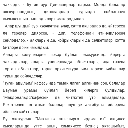
чакырды - бу иң зур Динозаврлар паркы. Монда балалар
экскурсоводның динозаврлар турында сөйләгәнен
кызыксынып тыңладылар һәм карадылар.
- Алар шундый зур, хәрәкәтләнәләр, хәтта акыралар да, әйтерсең
лә тереләр диярсең, - дип, телефоннан әти-әниләренә
сөйләделәр, - аякларын да, койрыкларын да селкетәләр, хәтта
битләре дә кыймылдый.
Аннары килүчеләрне шәһәр буйлап экскурсиядә йөрергә
чакырдылар, аларга универсиада объектлары, яңа төзелә
торган объектлар, төрле архитектура һәм тарихи һәйкәлләр
турында сөйләделәр.
"Туган авылым" кафесында тамак ялгап алганнан соң, балалар
Бауман урамы буйлап йөреп килергә булдылар,
"Макдональдс"кафесын да читләтеп үтә алмадылар.
Рәхәтләнеп ял иткән балалар шул ук автобуста өйләренә
әйләнеп кайттылар.
Бу экскурсия "Мәктәпкә җыенырга ярдәм ит" акциясе
кысаларында үтте, аның химаячесе безнең якташыбыз,