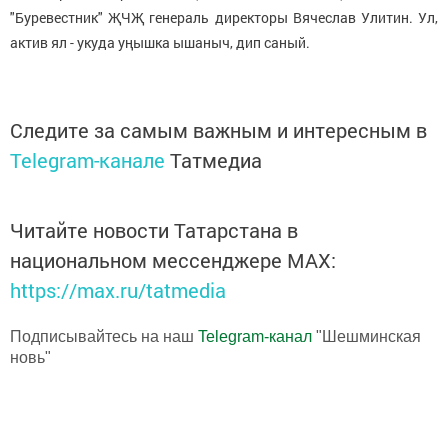
"Буревестник" ҖЧҖ генераль директоры Вячеслав Улитин. Ул,
актив ял - укуда уңышка ышаныч, дип саный.
Следите за самым важным и интересным в
Telegram-канале
Татмедиа
Читайте новости Татарстана в
национальном мессенджере MАХ:
https://max.ru/tatmedia
Подписывайтесь на наш
Telegram-канал
"Шешминская
новь"