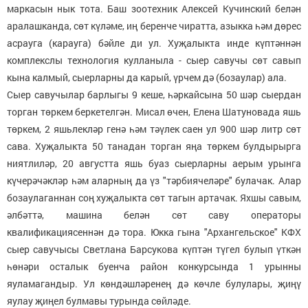
маркасын нык тота. Баш зоотехник Алексей Кучинский белән
аралашканда, сөт күләме, иң беренче чиратта, азыкка һәм дөрес
асрауга (карауга) бәйле ди ул. Хуҗалыкта инде күптәннән
комплекслы технология кулланыла - сыер савучы сөт савып
кына калмый, сыерларны да карый, үрчем дә (бозаулар) ала.
Сыер савучылар барлыгы 9 кеше, һәркайсына 50 шәр сыердан
торган төркем беркетелгән. Мисал өчен, Елена Шатуновада яшь
төркем, 2 яшьлекләр генә һәм тәүлек саен ул 900 шәр литр сөт
сава. Хуҗалыкта 50 танадан торган яңа төркем булдырырга
ниятлиләр, 20 августта яшь буаз сыерларны аерым урынга
күчерәчәкләр һәм аларның да үз "тәрбиячеләре" булачак. Алар
бозаулаганнан соң хуҗалыкта сөт тагын артачак. Яхшы савым,
әлбәттә, машина белән сөт саву операторы
квалификациясеннән дә тора. Юкка гына "Архангельское" КФХ
сыер савучысы Светлана Барсукова күптән түгел булып үткән
һөнәри осталык буенча район конкурсында 1 урынны
яуламагандыр. Ул көндәшләренең дә көчле булулары, җиңү
яулау җиңел булмавы турында сөйләде.