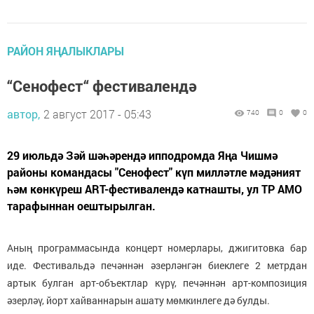
РАЙОН ЯҢАЛЫКЛАРЫ
“Сенофест“ фестивалендә
автор,
2 август 2017 - 05:43
740
0
0
29 июльдә Зәй шәһәрендә ипподромда Яңа Чишмә
районы командасы "Сенофест" күп милләтле мәдәният
һәм көнкүреш ART-фестивалендә катнашты, ул ТР АМО
тарафыннан оештырылган.
Аның программасында концерт номерлары, джигитовка бар
иде. Фестивальдә печәннән әзерләнгән биеклеге 2 метрдан
артык булган арт-объектлар күрү, печәннән арт-композиция
әзерләү, йорт хайваннарын ашату мөмкинлеге дә булды.