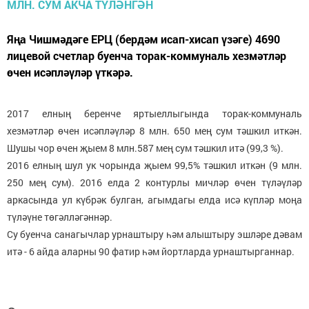
Яңа Чишмәдәге ЕРЦ (бердәм исап-хисап үзәге) 4690
лицевой счетлар буенча торак-коммуналь хезмәтләр
өчен исәпләүләр үткәрә.
2017 елның беренче яртыеллыгында торак-коммуналь
хезмәтләр өчен исәпләүләр 8 млн. 650 мең сум тәшкил иткән.
Шушы чор өчен җыем 8 млн.587 мең сум тәшкил итә (99,3 %).
2016 елның шул ук чорында җыем 99,5% тәшкил иткән (9 млн.
250 мең сум). 2016 елда 2 контурлы мичләр өчен түләүләр
аркасында ул күбрәк булган, агымдагы елда исә күпләр моңа
түләүне төгәлләгәннәр.
Су буенча санагычлар урнаштыру һәм алыштыру эшләре дәвам
итә - 6 айда аларны 90 фатир һәм йортларда урнаштырганнар.