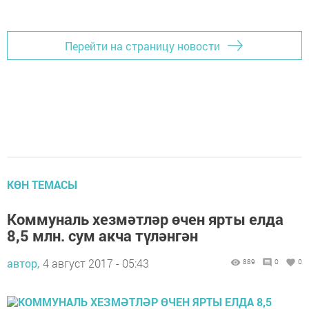
Перейти на страницу новости
КӨН ТЕМАСЫ
Коммуналь хезмәтләр өчен ярты елда
8,5 млн. сум акча түләнгән
автор,
4 август 2017 - 05:43
889
0
0