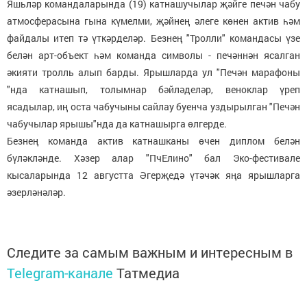
Яшьләр командаларында (19) катнашучылар җәйге печән чабу
атмосферасына гына күмелми, җәйнең әлеге көнен актив һәм
файдалы итеп тә үткәрделәр. Безнең "Тролли" командасы үзе
белән арт-объект һәм команда символы - печәннән ясалган
әкияти тролль алып барды. Ярышларда ул "Печән марафоны
"нда катнашып, толымнар бәйләделәр, веноклар үреп
ясадылар, иң оста чабучыны сайлау буенча уздырылган "Печән
чабучылар ярышы"нда да катнашырга өлгерде.
Безнең команда актив катнашканы өчен диплом белән
бүләкләнде. Хәзер алар "ПчЕлино" бал Эко-фестивале
кысаларында 12 августта Әгерҗедә үтәчәк яңа ярышларга
әзерләнәләр.
Следите за самым важным и интересным в
Telegram-канале
Татмедиа