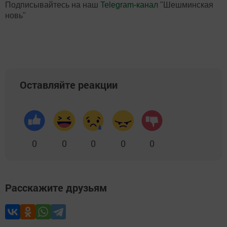
Подписывайтесь на наш
Telegram-канал
"Шешминская
новь"
Оставляйте реакции
0
0
0
0
0
Расскажите друзьям