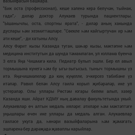
вазыйфасын башкара.
"Бик оста (профессионал), кеше хәленә керә белүчән, тыйнак,
гади",- диләр доктор Алукаев турында пациентлары.
"Ышанычлы, оста, спортны ярата", - диләр аның хакында
дуслары һәм хезмәттәшләре. "Сөекле һәм кайгыртучан ир һәм
әти кеше", - ди хатыны Алсу.
Алсу Фәрит кызы Казанда туган, шәһәр кызы, мәктәпне һәм
медицина институтын да шунда тәмамлаган, ул юллама буенча
3 елга Яңа Чишмәгә килә. Педиатр булып эшли. Бер ел авыл
тормышына күнегә һәм бу ыгы-зыгысыз, тыныч тормышны үз
итә. Яңачишмәлеләр дә киң күңелле, эчкерсез табибәне үз
итәләр. Равил белән Алсу гаилә корып җибәрәләр, ике ул
үстерәләр. Олы уллары Рөстәм югары белем алып, хәзер
Казанда яши. Айрат КДМУ ның дәвалау факультетында укый.
Алукаевлар өч алтын медаль ияләре: әтиләре һәм мәктәптәге
уңышлары өчен ике уллары да медаль алган. Алукаевлар
гаиләсе укуга да, һөнәри вазыйфаларына һәм җәмәгать
эшләренә бер дәрәҗәдә җаваплы карыйлар.