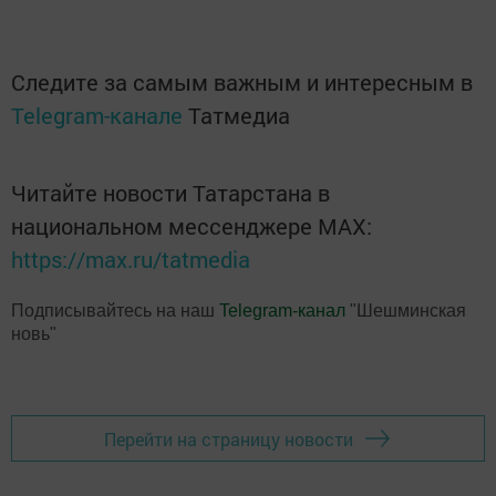
Следите за самым важным и интересным в
Telegram-канале
Татмедиа
Читайте новости Татарстана в
национальном мессенджере MАХ:
https://max.ru/tatmedia
Подписывайтесь на наш
Telegram-канал
"Шешминская
новь"
Перейти на страницу новости