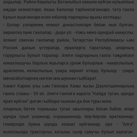
алдылар. Район башлыгы Ватаныбыз хакына куйган күпьеллык
иҗади хезмәтләре, яхшы балалар тәрбияләгәннәре, тату гаилә
булып яшәгәннәре өчен юбиляр парларны җылы котлады.
- Болар үзләренең хезмәт династияләре белән нык булган,
хөрмәткә лаек гаиләләр, - диде ул. - Нәкъ менә шундый намуслы,
хезмәт сөючән гаиләләр район, Татарстан Республикасы һәм
Россия данын үстерәләр, еракларга тараталар, аларның
горурлыгы булып торалар. Әлеге парларның гаилә тәҗрибәсе
никахлашучы барлык яшьләргә үрнәк булырлык - намуслылык,
әдәплелек, ихласлылык, үзара хөрмәт итешү, булышу - үзара
мөнәсәбәтләрнең нигезе әнә шуннан гыйбарәт.
Хәмит Кәрим улы һәм Гөлсирә Хаҗи кызы Дәүләтшиннарның
гаилә стажы - 55 ел. Әлеге гаиләгә карата "Кайда туган, шунда
ярап куйган" дигән гыйбарә чыннан да бик туры килә.
Аларның бөтен тормышы туган авыллары белән бәйле, алар
шунда туып үскәннәр, очрашканнар, бер-берсен яратканнар,
гомерләре буена шунда хезмәт куйганнар, ире - "Алга"
колхозында тракторчы, хатыны сыер савучы булып эшләгән.