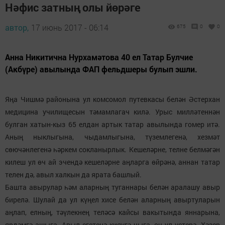
Нәфис затның олы йөрәге
автор,
17 июнь 2017 - 06:14
675
0
0
Анна Никитична Нурхамәтова 40 ел Татар Булчие
(Акбүре) авылында ФАП фельдшеры булып эшли.
Яңа Чишмә районына ул комсомол путевкасы белән Әстерхан
медицина училищесын тәмамлагач килә. Урыс милләтеннән
булган хатын-кыз 65 елдан артык татар авылында гомер итә.
Аның ныклыгына, чыдамлыгына, түземлегенә, хезмәт
сөючәнлегенә һәркем сокланырлык. Кешеләрне, телне белмәгән
килеш ул өч ай эчендә кешеләрне аңларга өйрәнә, аннан татар
телен дә, авыл халкын да ярата башлый.
Башта авырулар һәм аларның туганнары белән аралашу авыр
бирелә. Шулай да ул күңел хисе белән аларның авыртуларын
аңлап, елның, тәүлекнең теләсә кайсы вакытында яннарына,
ярдәмгә ашыга. Авыл егетенә кияүгә чыга, өч ул үстерә. Хәзер