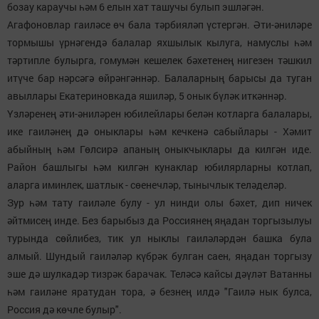
бозау караучы һәм 6 елын хат ташучы булып эшләгән.
Агафоновлар гаиләсе өч бала тәрбияләп үстергән. Әти-әниләре
тормышы үрнәгендә балалар яхшылык кылуга, намуслы һәм
тәртипле булырга, гомумән кешелек бәхетенең нигезен тәшкил
итүче бар нәрсәгә өйрәнгәннәр. Балаларның барысы да туган
авыллары Екатериновкада яшиләр, 5 онык бүләк иткәннәр.
Үзләренең әти-әниләрен юбилейлары белән котларга балалары,
ике гаиләнең дә оныклары һәм кечкенә сабыйлары - Хәмит
абыйның һәм Гөлсирә апаның оныкчыклары да килгән иде.
Район башлыгы һәм килгән кунаклар юбилярларны котлап,
аларга иминлек, шатлык - сөенечләр, тынычлык теләделәр.
Зур һәм тату гаиләле булу - ул нинди олы бәхет, дип ничек
әйтмисең инде. Без барыбыз да Россиянең яңадан торгызылуы
турында сөйлибез, тик ул ныклы гаиләләрдән башка була
алмый. Шундый гаиләләр күбрәк булган саен, яңадан торгызу
эше дә шулкадәр тизрәк барачак. Теләсә кайсы дәүләт Ватанны
һәм гаиләне яратудан тора, ә безнең илдә "Гаилә нык булса,
Россия дә көчле булыр".