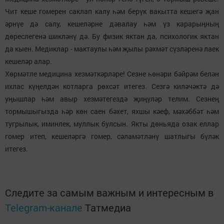
Чит кеше гомерен саклап калу һәм берүк вакытта кешегә җан
әрнүе дә салу, кешеләрне дәвалау һәм үз карарыңның
дөреслегенә шикләнү дә. Бу физик яктан да, психологик яктан
да кыен. Медиклар - мактаулы һәм җылы рәхмәт сүзләренә лаек
кешеләр алар.
Хөрмәтле медицина хезмәткәрләре! Сезне һөнәри бәйрәм белән
ихлас күңелдән котларга рөхсәт итегез. Сезгә киләчәктә дә
уңышлар һәм авыр хезмәтегездә җиңүләр телим. Сезнең
тормышыгызда һәр көн саен бәхет, яхшы кәеф, мәхәббәт һәм
тугрылык, иминлек, муллык булсын. Якты дөньяда озак еллар
гомер итеп, кешеләргә гомер, сәламәтләнү шатлыгы бүләк
итегез.
Следите за самым важным и интересным в
Telegram-канале
Татмедиа