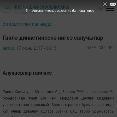
ЯҢА ЧИШМӘ ЯҢАЛЫКЛАРЫ
16+
4
Автоматическое закрытие баннера через
"Яңа Чишмә хәбәрләре" газетасы - Яңа Чишмә районы
СӘЛАМӘТЛЕК САГЫНДА
Гаилә династиясенә нигез салучылар
автор,
17 июнь 2017 - 06:15
836
0
0
Алукаевлар гаиләсе
Равил Хәмзә улы 30 ел элек Яңа Чишмә РҮХ-нә эшкә килә. Ул
Мордовиядә туып үсә һәм Мордовия Дәүләт медицина
университетын тәмамлый. Башта терапевт булып эшли, инде
күп еллар дәвалау эшләре буенча баш табиб урынбасары