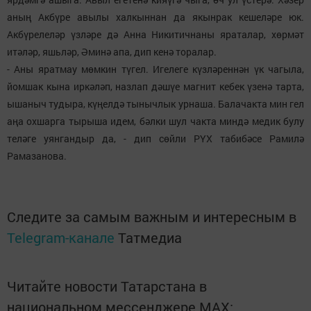
аның Акбүре авылы халкыннан да якынрак кешеләре юк.
Акбүрелеләр үзләре дә Анна Никитичнаны яраталар, хөрмәт
итәләр, яшьләр, Әминә апа, дип кенә торалар.
- Аны яратмау мөмкин түгел. Игелеге күзләреннән үк чагыла,
йомшак кына иркәләп, назлап дәшүе магнит кебек үзенә тарта,
ышаныч тудыра, күңелдә тынычлык урнаша. Балачакта мин гел
аңа охшарга тырыша идем, бәлки шул чакта миндә медик булу
теләге уянгандыр да, - дип сөйли РҮХ табибәсе Рамилә
Рамазанова.
Следите за самым важным и интересным в
Telegram-канале
Татмедиа
Читайте новости Татарстана в
национальном мессенджере MАХ: