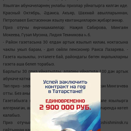
Язылган абунәчеләрнең унлабы призлар уйнатырга килгән иде.
Красный Октябрь, Әдәмсә, Акъяр, Шахмай авылларыннан,
Петропавел Бистәсеннән язылу квитанцияләрен җибәргәннәр.
Приз отучы яңачишмәлеләр: Наҗия Сабирова, Мингаян
Мокеева, Гүзәл Мусина, Лидия Темникова һ.б.
- Район газетасына 30 елдан артык язылып киләм, ноктасына
чаклы укып барам, - дип сөйли пенсионер Раиса Лазарева. -
Газета кызыклы, эчтәлеге бай, райондагы бөтен яңалыкларны
газета аша белеп торабыз.
Барлыгы 30 приз уйнатылды, аларны уйнатуда 100 дән артык
абунәче катнашты.
Төп приз - электр лобзигын Чаллы Башыннан Ләйсән Мингачева
отты. Без аны бүләк оту уңаеннан котлыйбыз.
Газетабызга язылу 28 июньдә төгәлләнә. Кем әле язылырга
өлгермәгән, ашыгырга кирәк, сезне почта бүлекчәләрендә көтеп
калабыз.
Приз отучыларның башка фотоларын novoshishminsk.ru
сайтыннан карый аласыз.