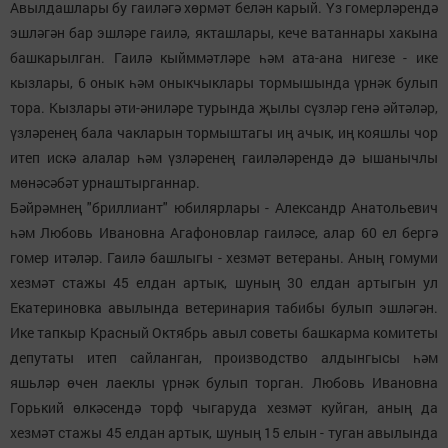
Авылдашлары бу гаиләгә хөрмәт белән карый. Үз гомерләрендә
эшләгән бар эшләре гаилә, якташлары, кече ватаннары хакына
башкарылган. Гаилә кыйммәтләре һәм ата-ана нигезе - ике
кызлары, 6 онык һәм оныкчыклары тормышында үрнәк булып
тора. Кызлары әти-әниләре турында җылы сүзләр генә әйтәләр,
үзләренең бала чакларын тормыштагы иң ачык, иң кояшлы чор
итеп искә алалар һәм үзләренең гаиләләрендә дә ышанычлы
мөнәсәбәт урнаштырганнар.
Бәйрәмнең "бриллиант" юбилярлары - Александр Анатольевич
һәм Любовь Ивановна Агафоновлар гаиләсе, алар 60 ел бергә
гомер итәләр. Гаилә башлыгы - хезмәт ветераны. Аның гомуми
хезмәт стажы 45 елдан артык, шуның 30 елдан артыгын ул
Екатериновка авылында ветеринария табибы булып эшләгән.
Ике тапкыр Красный Октябрь авыл советы башкарма комитеты
депутаты итеп сайланган, производство алдынгысы һәм
яшьләр өчен лаеклы үрнәк булып торган. Любовь Ивановна
Горький өлкәсендә торф чыгаруда хезмәт куйган, аның да
хезмәт стажы 45 елдан артык, шуның 15 елын - туган авылында