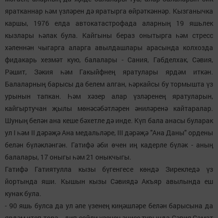
яратканнар һәм үзләрен дә яратырга өйрәткәннәр. Кызганычка
каршы, 1976 елда автокатастрофада аларның 19 яшьлек
кызлары һәлак була. Кайгыны бераз онытырга һәм стресс
хәленнән чыгарга аларга авылдашлары арасында колхозда
фидакарь хезмәт кую, балалары - Сания, Габделхак, Сәвия,
Рәшит, Зәкия һәм Гакыйфнең яратулары ярдәм иткән.
Балаларның барысы да белем алган, һәркайсы бу тормышта үз
урынын тапкан. Һәм хәзер алар үзләренең яратуларын,
кайгыртучан җылы мөнәсәбәтләрен әниләренә кайтаралар.
Шуның белән ана кеше бәхетле дә инде. Күп бала анасы буларак
ул I һәм II дәрәҗә Ана медальләре, III дәрәҗә "Ана Даны" ордены
белән бүләкләнгән. Гатифә әби өчен иң кадерле бүләк - аның
балалары, 17 оныгы һәм 21 оныкчыгы.
Гатифә Гатиятулла кызы бүгенгесе көндә Зирекледә үз
йортында яши. Кышын кызы Сәвиядә Акъяр авылында еш
кунак була.
- 90 яшь булса да ул әле үзенең киңәшләре белән барысына да
ярдәм итеп тора, - дип сөйли үзенең әнисе турында Сәвия Самат