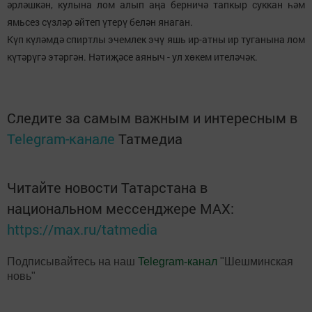
әрләшкән, кулына лом алып аңа берничә тапкыр суккан һәм
ямьсез сүзләр әйтеп үтерү белән янаган.
Күп күләмдә спиртлы эчемлек эчү яшь ир-атны ир туганына лом
күтәрүгә этәргән. Нәтиҗәсе аяныч - ул хөкем ителәчәк.
Следите за самым важным и интересным в
Telegram-канале
Татмедиа
Читайте новости Татарстана в
национальном мессенджере MАХ:
https://max.ru/tatmedia
Подписывайтесь на наш
Telegram-канал
"Шешминская
новь"