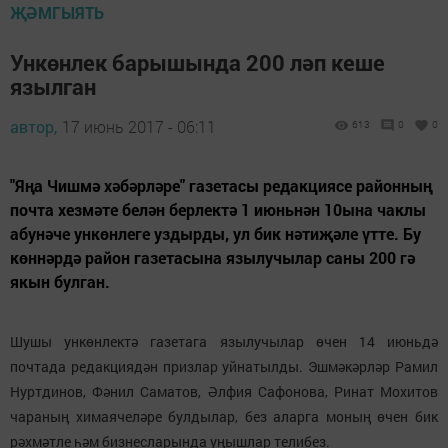
ҖӘМГЫЯТЬ
Ункөнлек барышында 200 ләп кеше
язылган
автор,
17 июнь 2017 - 06:11
613
0
0
"Яңа Чишмә хәбәрләре" газетасы редакциясе районның
почта хезмәте белән берлектә 1 июньнән 10ына чаклы
абунәче ункөнлеге уздырды, ул бик нәтиҗәле үтте. Бу
көннәрдә район газетасына язылучылар саны 200 гә
якын булган.
Шушы ункөнлектә газетага язылучылар өчен 14 июньдә
почтада редакциядән призлар уйнатылды. Эшмәкәрләр Рамил
Нуртдинов, Фәнил Саматов, Әлфия Сафонова, Ринат Мохитов
чараның химаячеләре булдылар, без аларга моның өчен бик
рәхмәтле һәм бизнесларында уңышлар телибез.