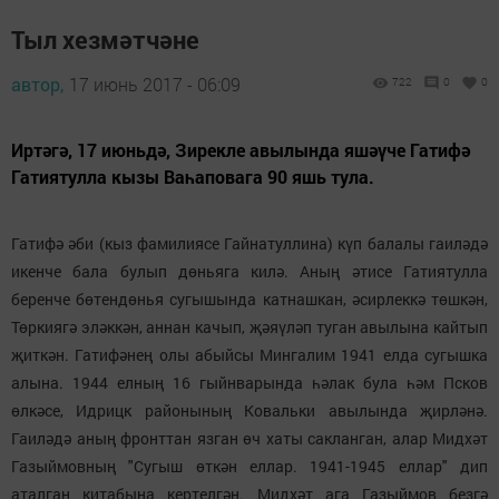
Тыл хезмәтчәне
автор,
17 июнь 2017 - 06:09
722
0
0
Иртәгә, 17 июньдә, Зирекле авылында яшәүче Гатифә
Гатиятулла кызы Ваһаповага 90 яшь тула.
Гатифә әби (кыз фамилиясе Гайнатуллина) күп балалы гаиләдә
икенче бала булып дөньяга килә. Аның әтисе Гатиятулла
беренче бөтендөнья сугышында катнашкан, әсирлеккә төшкән,
Төркиягә эләккән, аннан качып, җәяүләп туган авылына кайтып
җиткән. Гатифәнең олы абыйсы Мингалим 1941 елда сугышка
алына. 1944 елның 16 гыйнварында һәлак була һәм Псков
өлкәсе, Идрицк районының Ковальки авылында җирләнә.
Гаиләдә аның фронттан язган өч хаты сакланган, алар Мидхәт
Газыймовның "Сугыш өткән еллар. 1941-1945 еллар" дип
аталган китабына кертелгән. Мидхәт ага Газыймов безгә