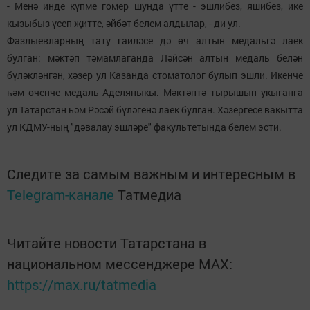
- Менә инде күпме гомер шунда үтте - эшлибез, яшибез, ике
кызыбыз үсеп җитте, әйбәт белем алдылар, - ди ул.
Фазлыевларның тату гаиләсе дә өч алтын медальгә лаек
булган: мәктәп тәмамлаганда Ләйсән алтын медаль белән
бүләкләнгән, хәзер ул Казанда стоматолог булып эшли. Икенче
һәм өченче медаль Аделяныкы. Мәктәптә тырышып укыганга
ул Татарстан һәм Рәсәй бүләгенә лаек булган. Хәзергесе вакытта
ул КДМУ-ның "дәвалау эшләре" факультетында белем эсти.
Следите за самым важным и интересным в
Telegram-канале
Татмедиа
Читайте новости Татарстана в
национальном мессенджере MАХ:
https://max.ru/tatmedia