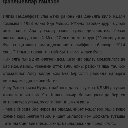
Фазлыевлар гаиләсе
Илгиз Габделфоат улы Әтнә районында дөньяга килә, КДМИ
тәмамлап 1988 елны Яңа Чишмә РҮХ-нә табиб-хирург булып
эшкә килә. Аңа дәвалау гына түгел, диагностика белән
шөгыльләнү дә ошый. Менә 27 ел инде ул хирург (20 ел хирургия
бүлеген җитәкли) һәм эндоскопист вазыйфасын башкара. 2014
елны "ТРның атказанган табибы" исеменә лаек була.
- Өч елга гына дип килгән идем, Казанда эшләү мөмкинлеге дә
бар иде, язмыш үзенекен итте: 1990 елны районга яшь табибә-
стоматолог Алсу килде һәм без бергәләп районда калырга
ниятләдек, - дип сөйли Илгиз.
Алсу Рәшит кызы Нурлат районында туып үскән, КДМИ-да укып
диплом алып һәм Яр Чаллы шәһәр больницасында бер ел
интернатура үткәч, өч елга Яңа Чишмәгә килә.
- Миңа биредә бар нәрсә дә ошады, әйбәт кешеләре, эшне кеше
хәленә керә белгән табиб Ришат Билалов һәм шәфкать туташы
Татьяна Синявина янәшәсендә башладым, - дип сөйли Алсу.