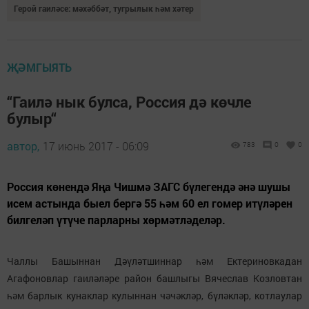
Герой гаиләсе: мәхәббәт, тугрылык һәм хәтер
ҖӘМГЫЯТЬ
“Гаилә нык булса, Россия дә көчле
булыр“
автор,
17 июнь 2017 - 06:09
783
0
0
Россия көнендә Яңа Чишмә ЗАГС бүлегендә әнә шушы
исем астында быел бергә 55 һәм 60 ел гомер итүләрен
билгеләп үтүче парларны хөрмәтләделәр.
Чаллы Башыннан Дәүләтшиннар һәм Ектериновкадан
Агафоновлар гаиләләре район башлыгы Вячеслав Козловтан
һәм барлык кунаклар кулыннан чәчәкләр, бүләкләр, котлаулар