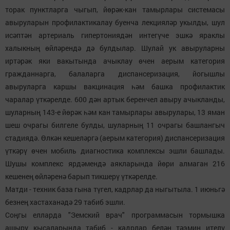
торак пунктларга чыгып, йөрәк-кан тамырлары системасы
авыруларын профилактикалау буенча лекцияләр укылды, шул
исәптән артериаль гипертониядән интегүче эшкә яраклы
халыкның өйләрендә дә булдылар. Шулай ук авыруларны
иртәрәк яки вакытында ачыклау өчен аерым категория
гражданнарга, балаларга диспансеризация, йогышлы
авыруларга каршы вакцинация һәм башка профилактик
чаралар үткәрелде. 600 дән артык беренчел авыру ачыкланды,
шуларның 143-е йөрәк һәм кан тамырлары авырулары, 13 яман
шеш очрагы билгеле булды, шуларның 11 очрагы башлангыч
стадиядә. Өлкән кешеләргә (аерым категория) диспансеризация
үткәрү өчен мобиль диагностика комплексы эшли башлады.
Шушы комплекс ярдәмендә аякларында йөри алмаган 216
кешенең өйләренә барып тикшерү үткәрелде.
Матди - техник база гына түгел, кадрлар да ныгытыла. 1 июньгә
безнең хастаханәдә 29 табиб эшли.
Соңгы елларда "Земский врач" программасын тормышка
ашыру кысаларында табиб - кадрлар белән тәэмин ителү