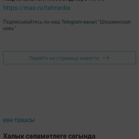
https://max.ru/tatmedia
Подписывайтесь на наш
Telegram-канал
"Шешминская
новь"
Перейти на страницу новости
КӨН ТЕМАСЫ
Халык сәламәтлеге сагында