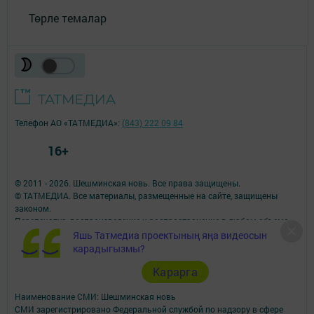
Төрле темалар
Телефон АО «ТАТМЕДИА»:
(843) 222 09 84
16+
© 2011 - 2026. Шешминская новь. Все права защищены.
© ТАТМЕДИА. Все материалы, размещенные на сайте, защищены
законом.
Перепечатка, воспроизведение и распространение в любом объеме
информации,
Яшь Татмедиа проектының яңа видеосын
размещенной на сайте, возможна только с письменного согласия
карадыгызмы?
редакций СМИ.
Карарга
При поддержке Республиканского агентства по печати и массовым
коммуникациям.
Наименование СМИ: Шешминская новь
СМИ зарегистрировано Федеральной службой по надзору в сфере