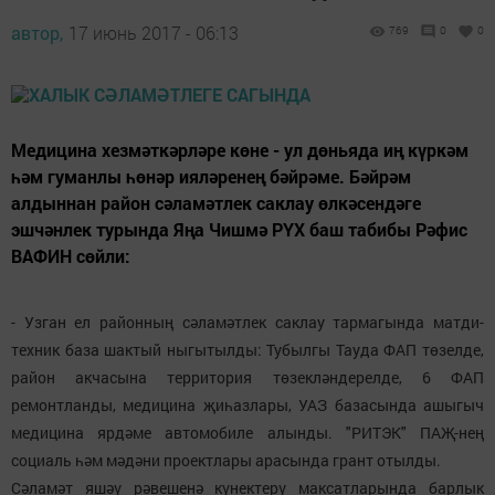
автор,
17 июнь 2017 - 06:13
769
0
0
Медицина хезмәткәрләре көне - ул дөньяда иң күркәм
һәм гуманлы һөнәр ияләренең бәйрәме. Бәйрәм
алдыннан район сәламәтлек саклау өлкәсендәге
эшчәнлек турында Яңа Чишмә РҮХ баш табибы Рәфис
ВАФИН сөйли:
- Узган ел районның сәламәтлек саклау тармагында матди-
техник база шактый ныгытылды: Тубылгы Тауда ФАП төзелде,
район акчасына территория төзекләндерелде, 6 ФАП
ремонтланды, медицина җиһазлары, УАЗ базасында ашыгыч
медицина ярдәме автомобиле алынды. "РИТЭК" ПАҖ-нең
социаль һәм мәдәни проектлары арасында грант отылды.
Сәламәт яшәү рәвешенә күнектерү максатларында барлык