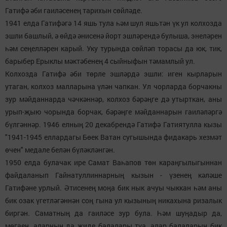
Гатифә әби гаиләсенең тарихын сөйләде.
1941 елда Гатифәгә 14 яшь тула һәм шул яшьтән үк ул колхозда
эшли башлый, ә өйдә әнисенә йорт эшләрендә булыша, энеләрен
һәм сеңелләрен карый. Уку турында сөйләп торасы да юк, тик,
барыбер Ерыклы мәктәбенең 4 сыйныфын тәмамлый ул.
Колхозда Гатифә әби төрле эшләрдә эшли: иген кырларын
утаган, колхоз малларына үлән чапкан. Ул чорларда борчакны
зур мәйданнарда чәчкәннәр, колхоз бәрәңге дә утырткан, аны
урып-җыю чорында борчак, бәрәңге мәйданнарын гаиләләргә
бүлгәннәр. 1946 елның 20 декабрендә Гатифә Гатиятулла кызы
"1941-1945 еллардагы Бөек Ватан сугышында фидакарь хезмәт
өчен" медале белән бүләкләнгән.
1950 елда булачак ире Самат Ваһапов төн караңгылыгыннан
файдаланып Гайнатуллиннарның кызын - үзенең кәләше
Гатифәне урлый. Әтисенең моңа бик нык ачуы чыккан һәм аны
бик озак үгетләгәннән соң гына ул кызының никахына ризалык
биргән. Саматның да гаиләсе зур була. Һәм шуңадыр да,
мөгаен, аларның да җиде балалары туа, алар балаларын бик