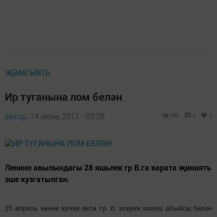
ҖӘМГЫЯТЬ
Ир туганына лом белән
автор,
14 июнь 2017 - 05:38
630
0
0
Ленино авылындагы 28 яшьлек гр В.га карата җинаять
эше кузгатылган.
25 апрель көнне кичке якта гр. В. исерек килеш абыйсы белән