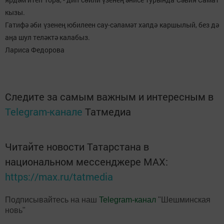
кызы.
Гатифә әби үзенең юбилеен сау-сәламәт хәлдә каршылый, без дә
аңа шул теләктә калабыз.
Лариса Федорова
Следите за самым важным и интересным в
Telegram-канале
Татмедиа
Читайте новости Татарстана в
национальном мессенджере MАХ:
https://max.ru/tatmedia
Подписывайтесь на наш
Telegram-канал
"Шешминская
новь"