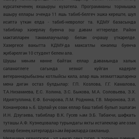
күрсәткеченең яхшыруы күзәтелә. Программаны тормышка
ашыру еллары эчендә 11 яшь табиб-белгеч эшкә кереште, шул
исәптә үткән елда - табиб-невролог та. КДМУ базасында
табиблар хәзерләү буенча эш дәвам иттерелде. Район
мәктәпләрен тәмамлаучылар белән очрашу үткәрелде.
Хәзергесе вакытта КДМУ-да максатлы юнәлеш буенча
җибәрелгән 10 студент белем ала.
Шушы мөһим көнне байтак еллар дәвамында халык
сәламәтлеге сагында хезмәт куйган кадерле
ветераннарыбызны котлыйсы килә, алар яшь хезмәттәшләренә
менә дигән остаз булдылар: Г.П. Козлова, Г.Г. Камалова,
Т.А.Низамиева, Е.С. Холина, З.С. Быкова, М.А. Соловьева, З.Х.
Идиятуллина, Е.Ф. Бочарова, Л.М. Роднина, Г.В. Миронова, З.И.
Конанерова һ.б. Шулай ук озак еллар баш табиб булып эшләгән
И.Н. Дзугаева, табиблар В.К. Гусев һәм Э.Б. Табакчи, шәфкать
туташы А.Ф. Кузнецовалар турындагы якты истәлекләр әле озак
еллар безнең хәтерләрдә һәм йөрәкләрдә сакланыр.
Медицина хезмәткәре - ул һөнәр генә түгел, ә тормыш рәвеше.