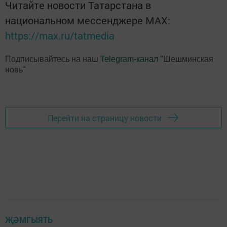
Читайте новости Татарстана в
национальном мессенджере MАХ:
https://max.ru/tatmedia
Подписывайтесь на наш
Telegram-канал
"Шешминская
новь"
Перейти на страницу новости
ҖӘМГЫЯТЬ