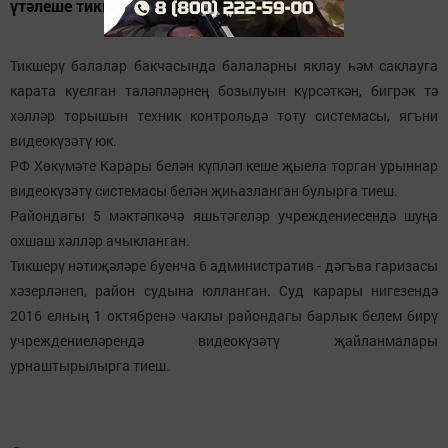
үтәлеше тикшерелде.
Тикшерү балалар бакчасында балаларны яклау һәм саклауга
карата куелган таләпләрнең бозылуын күрсәткән, бигрәк тә
хәлләр торышын техник контрольдә тоту системасы, ягъни
видеокүзәтү юк.
РФ Хөкүмәте Карары белән күпләп кеше җыела торган урыннар
видеокүзәтү системасы белән җиһазланган булырга тиеш.
Райондагы 5 мәктәпкәчә яшьтәгеләр учреждениесендә шуңа
охшаш хәлләр ачыкланган.
Тикшерү нәтиҗәләре буенча 6 административ - дәгъва гаризасы
хәзерләнеп, район судына юлланган. Суд карары нигезендә
2016 елның 1 октябренә чаклы райондагы барлык белем бирү
учреждениеләрендә видеокүзәтү җайланмалары
урнаштырылырга тиеш.