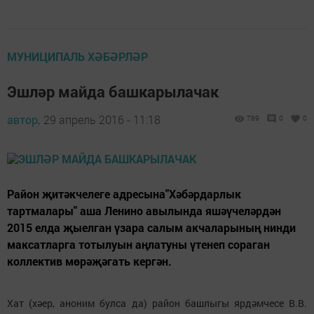
МУНИЦИПАЛЬ ХӘБӘРЛӘР
Эшләр майда башкарылачак
автор,
29 апрель 2016 - 11:18
789
0
0
Район җитәкчелеге адресына"Хәбәрдарлык
тартмалары" аша Ленино авылында яшәүчеләрдән
2015 елда җыелган үзара салым акчаларының нинди
максатларга тотылуын аңлатуны үтенеп сораган
коллектив мөрәҗәгать кергән.
Хат (хәер, аноним булса да) район башлыгы ярдәмчесе В.В.