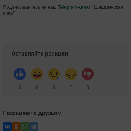
Подписывайтесь на наш
Telegram-канал
"Шешминская
новь"
Оставляйте реакции
0
0
0
0
0
Расскажите друзьям