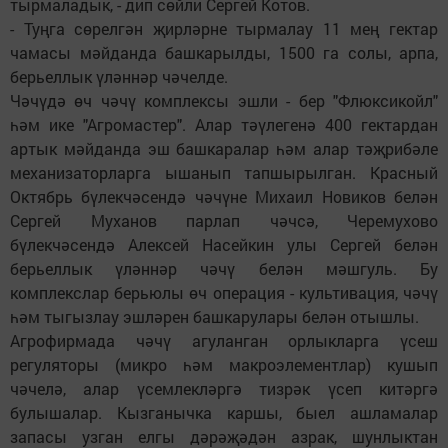
тырмаладык, - дип сөйли Сергей Котов.
- Туңга сөрелгән җирләрне тырмалау 11 мең гектар
чамасы мәйданда башкарылды, 1500 га солы, арпа,
берьеллык үләннәр чәчелде.
Чәчүдә өч чәчү комплексы эшли - бер "Флюксикойл"
һәм ике "Агромастер". Алар тәүлегенә 400 гектардан
артык мәйданда эш башкаралар һәм алар тәҗрибәле
механизаторларга ышанып тапшырылган. Красный
Октябрь бүлекчәсендә чәчүне Михаил Новиков белән
Сергей Муханов парлап чәчсә, Черемухово
бүлекчәсендә Алексей Насейкин улы Сергей белән
берьеллык үләннәр чәчү белән мәшгуль. Бу
комплекслар берьюлы өч операция - культивация, чәчү
һәм тыгызлау эшләрен башкарулары белән отышлы.
Агрофирмада чәчү агуланган орлыкларга үсеш
регуляторы (микро һәм макроэлементлар) кушып
чәчелә, алар үсемлекләргә тизрәк үсеп китәргә
булышалар. Кызганычка каршы, быел ашламалар
запасы узган елгы дәрәҗәдән азрак, шунлыктан