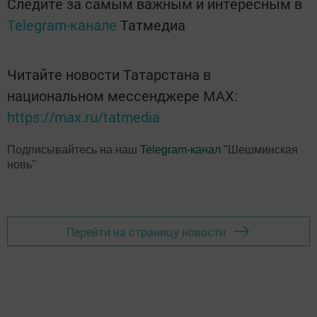
Следите за самым важным и интересным в
Telegram-канале
Татмедиа
Читайте новости Татарстана в
национальном мессенджере MАХ:
https://max.ru/tatmedia
Подписывайтесь на наш
Telegram-канал
"Шешминская
новь"
Перейти на страницу новости