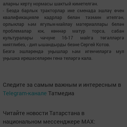
аларны кертү нормасы шактый киметелгән.
- Бездә барлык тракторлар ике сменада эшләү өчен
квалификацияле кадрлар белән тәэмин ителгән,
орлыклар һәм ягулык-майлау материаллары белән
проблемалар юк, көннәр матур торса, сабан
культуралары чәчүне 16-17 майга төгәлләргә
ниятлибез, - дип ышандырды безне Сергей Котов.
Безгә эшләрендә уңышлар һәм игенчеләргә мул
уңышка ирешәселәрен генә теләргә кала.
Следите за самым важным и интересным в
Telegram-канале
Татмедиа
Читайте новости Татарстана в
национальном мессенджере MАХ: