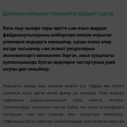
Язгы кыр эшләре чоры җитте һәм язын җирдән
файдаланучыларның кайберләре кипкән-корыган
үләннәрне яндыруга керешәләр, шушы юлны алар
матди чыгымнар һәм хезмәт ресурсларын
экономияләргә мөмкинлек биргән, авыл хуҗалыгы
кулланышында булган җирләрне чистартуның уңай
ысулы дип саныйлар.
Яндырган җирдә яшь үләннәр күкрәп үсә, туфрак көл булып
ашланып кала, дигән ялган фикер дә гамәлдә. Үлән яндыру
туфракның уңдырышлылыгын гына киметә, югыйсә.
Үсемлекләрдә тупланган азотка бәйле төп өлеш атмосферага
чыгарыла һәм күп үләннәр аны үзләштерә алмыйлар.
Туфракның үлгән (черегән) үсемлекләрдән, шул исәптән корыган