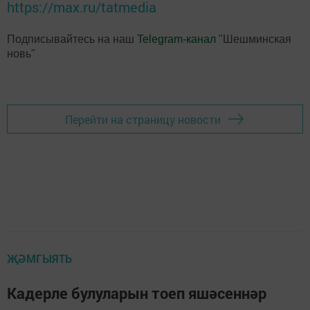
https://max.ru/tatmedia
Подписывайтесь на наш
Telegram-канал
"Шешминская
новь"
Перейти на страницу новости
ҖӘМГЫЯТЬ
Кадерле булуларын тоеп яшәсеннәр