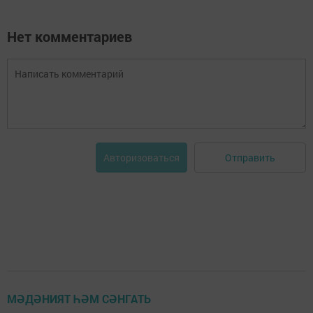
Нет комментариев
Отправить
Авторизоваться
МӘДӘНИЯТ ҺӘМ СӘНГАТЬ