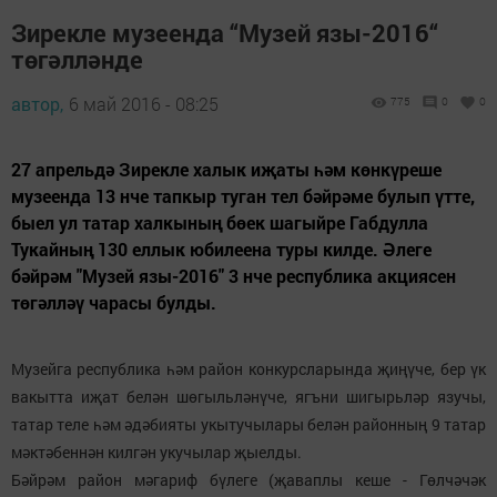
Зирекле музеенда “Музей язы-2016“
төгәлләнде
автор,
6 май 2016 - 08:25
775
0
0
27 апрельдә Зирекле халык иҗаты һәм көнкүреше
музеенда 13 нче тапкыр туган тел бәйрәме булып үтте,
быел ул татар халкының бөек шагыйре Габдулла
Тукайның 130 еллык юбилеена туры килде. Әлеге
бәйрәм "Музей язы-2016" 3 нче республика акциясен
төгәлләү чарасы булды.
Музейга республика һәм район конкурсларында җиңүче, бер үк
вакытта иҗат белән шөгыльләнүче, ягъни шигырьләр язучы,
татар теле һәм әдәбияты укытучылары белән районның 9 татар
мәктәбеннән килгән укучылар җыелды.
Бәйрәм район мәгариф бүлеге (җаваплы кеше - Гөлчәчәк