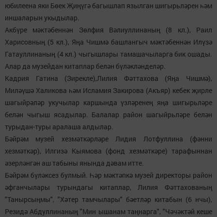
юбилеена яки Бөек Җиңүгә багышлап язылган шигырьләрен һәм
иншаларын укыдылар.
Акбүре мәктәбеннән Зөлфия Вәлиуллинаның (8 кл.), Раил
Харисовның (5 кл.), Яңа Чишмә башлангыч мәктәбеннән Илүзә
Гатауллинаның (4 кл.) чыгышлары тамашачыларга бик ошады.
Алар да музейдан китаплар белән бүләкләнделәр.
Кадрия Гатина (Зирекле),Лилия Фәттахова (Яңа Чишмә),
Миләүшә Халикова һәм Исламия Закирова (Акъяр) кебек җирле
шагыйрәләр укучылар каршында үзләренең яңа шигырьләре
белән чыгыш ясадылар. Балалар район шагыйрьләре белән
турыдан-туры аралаша алдылар.
Бәйрәм музей хезмәткәрләре Лидия Лотфуллина (фәнни
хезмәткәр), Илгизә Кыямова (фонд хезмәткәре) тарафыннан
әзерләнгән аш табыны янында дәвам итте.
Бәйрәм бүләксез булмый. Һәр мәктәпкә музей директоры район
әфганчылары турындагы китаплар, Лилия Фәттахованың
"Танырсыңмы", "Хәтер тамчылары" бәетләр китабын (6 нчы),
Резидә Абдуллинаның "Мин ышанам таңнарга", "Чәчәктәй кеше