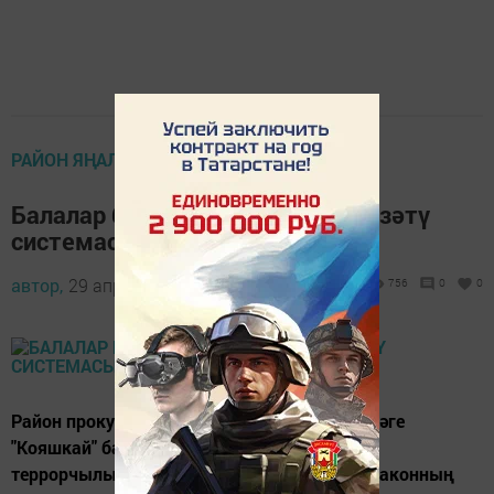
РАЙОН ЯҢАЛЫКЛАРЫ
Балалар бакчаларында видеокүзәтү
системасы юк
автор,
29 апрель 2016 - 11:19
756
0
0
Район прокуратурасы тарафыннан Акбүредәге
"Кояшкай" балалар бакчасы эшчәнлегендә
террорчылыкка каршы көрәш турындагы законның