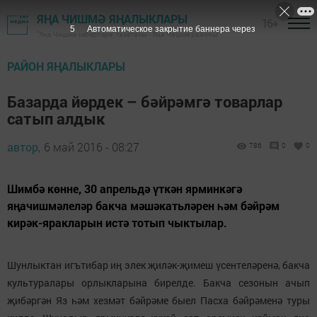
ЯҢА ЧИШМӘ ЯҢАЛЫКЛАРЫ
16+
4
Автоматическое закрытие баннера через
"Яңа Чишмә хәбәрләре" газетасы - Яңа Чишмә районы
РАЙОН ЯҢАЛЫКЛАРЫ
Базарда йөрдек – бәйрәмгә товарлар
сатып алдык
автор,
6 май 2016 - 08:27
786
0
0
Шимбә көнне, 30 апрельдә үткән ярминкәгә
яңачишмәлеләр бакча мәшәкатьләрен һәм бәйрәм
кирәк-яракларын истә тотып чыктылар.
Шунлыктан игътибар иң элек җиләк-җимеш үсентеләренә, бакча
культуралары орлыкларына бирелде. Бакча сезонын ачып
җибәргән Яз һәм хезмәт бәйрәме быел Пасха бәйрәменә туры