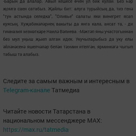
-Барын да алалар. Авыл кешесе өчен ул бик кулай. Без һәр
җомга саен сатабыз. Җайлы бит: алуга турыйсың да, тиз генә
"тун астында селедка", "Оливье" салаты яки винегрет ясап
куясың. Хуҗабикәләрнең вакыты да янга кала, ансат та, - ди
гимназия хезмәткәре Наилә Вәлиева. -Мәктәп яны участогыннан
без мул уңыш җыеп алган идек. Укучыларыбыз да уку елы
әйләнәсенә яшелчәләр белән тәэмин ителгән, ярминкәгә чыгып
табыш та алабыз.
Следите за самым важным и интересным в
Telegram-канале
Татмедиа
Читайте новости Татарстана в
национальном мессенджере MАХ:
https://max.ru/tatmedia