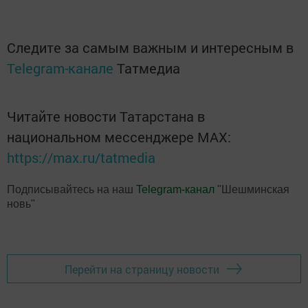
Следите за самым важным и интересным в
Telegram-канале
Татмедиа
Читайте новости Татарстана в
национальном мессенджере MАХ:
https://max.ru/tatmedia
Подписывайтесь на наш
Telegram-канал
"Шешминская
новь"
Перейти на страницу новости