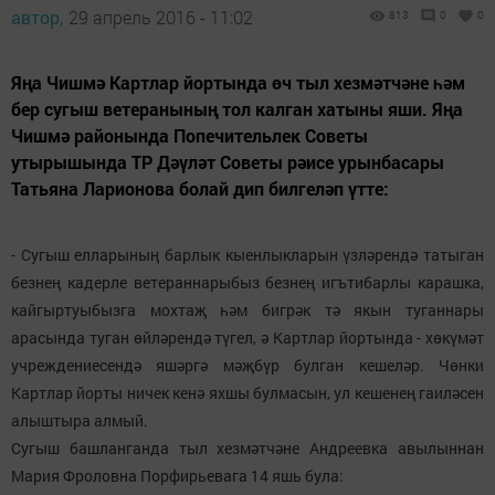
автор,
29 апрель 2016 - 11:02
813
0
0
Яңа Чишмә Картлар йортында өч тыл хезмәтчәне һәм
бер сугыш ветеранының тол калган хатыны яши. Яңа
Чишмә районында Попечительлек Советы
утырышында ТР Дәүләт Советы рәисе урынбасары
Татьяна Ларионова болай дип билгеләп үтте:
- Сугыш елларының барлык кыенлыкларын үзләрендә татыган
безнең кадерле ветераннарыбыз безнең игътибарлы карашка,
кайгыртуыбызга мохтаҗ һәм бигрәк тә якын туганнары
арасында туган өйләрендә түгел, ә Картлар йортында - хөкүмәт
учреждениесендә яшәргә мәҗбүр булган кешеләр. Чөнки
Картлар йорты ничек кенә яхшы булмасын, ул кешенең гаиләсен
алыштыра алмый.
Сугыш башланганда тыл хезмәтчәне Андреевка авылыннан
Мария Фроловна Порфирьевага 14 яшь була: