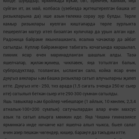
килде. Шуңадыр, ярминкәдә күкәй, сөт, эремчек, каймак, яңа
суйган ит, ак май, колбаса (үзебездә җитештерелгән башка ит
ризыкларына да) ише азык-төлеккә сорау зур булды. Төрле
камыр ризыклары куелган киштәләрдә төрле зурлыкта
пешерелгән матур итеп бизәлгән куличлар да урын алган иде.
Радоница бәйрәме якынлашканга, ясалма чәчәкләр дә әйбәт
сатылды. Күпләр бәйрәмнәрне табигать кочагында каршылап,
пикник ясар өчен маринадланган шашлык алды. Тазә
яшелчәләр, җиләк-җимеш, чикләвек, яңа тотылган балык,
субпродуктлар, тозланган, ысланган сало, койка ясар өчен
дуңгыз аяклары һәм башка ризыклар сатып алучыларны җәлеп
итте. Дуңгыз ите - 250, тиз арада (1,5 сәгать эчендә 250 кг сыер
ите) сатылып беткән сыер ите 290-300 сумнан сатылды.
Яшь тавыклар һәм бройлер чебешләре (1 айлык, 10 көнлек, 2,3,4
атналык-100=200 сумлык) сатучылардан алар өчен махсус
азык та сатып алырга мөмкин иде. Яңа Чишмә гимназиясе
ярминкәгә инде ничәнче кат яшелчә алып чыкса, быел салат
өчен әзер пешкән чөгендер, кишер, бәрәңге дә тәкъдим итте.