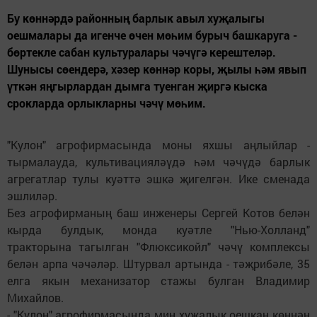
Бу көннәрдә районның барлык авыл хуҗалыгы
оешмалары да игенче өчен мөһим бурыч башкаруга -
бөртекле сабан культуралары чәчүгә керештеләр.
Шунысы сөендерә, хәзер көннәр коры, җылы һәм явып
үткән яңгырлардан дымга туенган җиргә кыска
срокларда орлыкларны чәчү мөһим.
"Кулон" агрофирмасында моны яхшы аңлыйлар -
тырмалауда, культивацияләүдә һәм чәчүдә барлык
агрегатлар тулы куәттә эшкә җигелгән. Ике сменада
эшлиләр.
Без агрофирманың баш инженеры Сергей Котов белән
кырда булдык, монда куәтле "Нью-Холланд"
тракторына тагылган "Флюксикойл" чәчү комплексы
белән арпа чәчәләр. Штурвал артында - тәҗрибәле, 35
елга якын механизатор стажы булган Владимир
Михайлов.
- "Кулон" агрофирмасында мин хуҗалык оешкан көннән