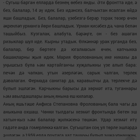
- Сугыш барган елларда безнең өебез янды. Әти фронтта иде, ә
без, балалар, 14 әү идек. Без идәнсез, балчыктан ясалган өйдә
яши башладык. Без, балалар, үзебезгә берәр торак төзер өчен
әкренләп урманга йөри башладык. Урман кисәбез дә, чана белән
ташыйбыз. Кузгалак, алабута, бәрәңге, он - без ашаган
ризыклар шул иде. Кырны утадык. Өлкәннәр урак урганда без,
балалар, бер бөртеге дә югалмасын өчен, капчыкка
башакларны җыя идек. Мария Фроловнаның ике никахы да
уңышсыз була һәм картайганчы хуҗалыкны үзе алып бара:
печән дә чапкан, утын әзерләгән, сарык чалган, терлек
дәвалаган. Фермада санитар да, каравылчы да, терлекче дә
булып эшләгән. Карчыкны барысы да хөрмәт итә, туганнары
һәм авылдашлары аның янына еш киләләр.
Аның яшьтәше Анфиса Степановна Фролованың бала чагы да
аныкына охшаш. Чөнки тылдагы хезмәт фронтында бөтен эш
хатын-кыз һәм балалар җилкәсенә төшкән. Удар хезмәт итү
гадәте анда гомерлеккә калган. Сугыштан соң ул төрле эшләрдә
эшләгән, ә 1959 елда почтага хат ташучы булып эшкә урнашкан.