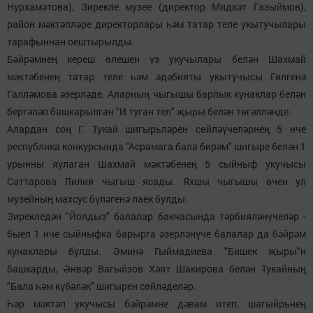
Нурхамәтова), Зирекле музее (директор Мидхәт Газыймов),
район мәктәпләре директорлары һәм татар теле укытучылары
тарафыннан оештырылды.
Бәйрәмнең кереш өлешен үз укучылары белән Шахмай
мәктәбенең татар теле һәм әдәбияты укытучысы Гөлгенә
Галләмова әзерләде. Аларның чыгышы барлык кунаклар белән
бергәләп башкарылган "И туган тел" җыры белән төгәлләнде.
Алардан соң Г. Тукай шигырьләрен сөйләүчеләрнең 5 нче
республика конкурсында "Асрамага бала бирәм" шигыре белән 1
урынны яулаган Шахмай мәктәбенең 5 сыйныф укучысы
Саттарова Лилия чыгыш ясады. Яхшы чыгышы өчен ул
музейның махсус бүләгенә лаек булды.
Зирекледән "Йолдыз" балалар бакчасында тәрбияләнүчеләр -
быел 1 нче сыйныфка барырга әзерләнүче балалар да бәйрәм
кунаклары булды. Әминә Гыймадиева "Бишек җыры"н
башкарды, Әнвәр Вагыйзов Хәят Шакирова белән Тукайның
"Бала һәм күбәләк" шигырен сөйләделәр.
Һәр мәктәп укучысы бәйрәмне дәвам итеп, шагыйрьнең