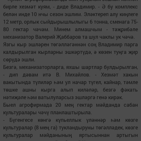
бирле хезмәт куям, - диде Владимир. - Ә бу комплекс
белән инде 10 нчы сезон эшлим. Эләктереп алу киңлеге
12 метр, орлык сыйдырышлылыгы 6 тонна, сменага 75-
80 гектар чәчәм. Минем алмашчым - тәҗрибәле
механизатор Валерий Җаббаров та шул чаклы ук чәчә.
Язгы кыр эшләрен төгәлләгәннән соң Владимир парга
калдырылган кырларны эшкәртүдә, ә көзен туңга җир
сөрүдә эшли.
Безгә, механизаторларга, яхшы шартлар булдырылган,
- дип дәвам итә В. Михайлов. - Хезмәт хакын
вакытында түлиләр һәм ул начар түгел, кайнар, тәмле
төшке ашны кырга алып киләләр, безгә фәкать
нәтиҗәле һәм ватылуларсыз эшләргә генә кирәк.
Быел агрофирмада 20 мең гектар мәйданда сабан
культуралары чәчү планлаштырыла.
- Бүгенгесе көнгә күпьеллык үләннәр һәм көзге
культуралар (8 мең га) тукландыруны төгәлләдек, көзге
культуралар мәйданының яртысыннан артыгын