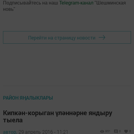
Подписывайтесь на наш
Telegram-канал
"Шешминская
новь"
Перейти на страницу новости
РАЙОН ЯҢАЛЫКЛАРЫ
Кипкән-корыган үләннәрне яндыру
тыела
автор,
29 апрель 2016 - 11:21
851
0
0