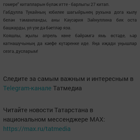
гомере" китапларын бүләк итте - барлыгы 27 китап.
Габдулла Тукайның юбилее шагыйрьнең рухына дога кылу
белән тәмамланды, аны Кәүсәрия Зәйнуллина бик оста
башкарды, ул үзе дә бәетләр яза.
Кояшлы, җылы апрель көне бәйрәмгә ямь өстәде, һәр
катнашучының да кәефе күтәренке иде. Яңа иҗади уңышлар
сезгә, дусларым!
Следите за самым важным и интересным в
Telegram-канале
Татмедиа
Читайте новости Татарстана в
национальном мессенджере MАХ:
https://max.ru/tatmedia