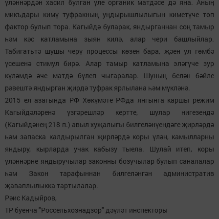
үләннәрдән хасил булган үле органик матдәсе дә яна. Аның
микъдары кимү туфракның уңдырышлылыгын киметүче төп
фактор булып тора. Кагыйдә буларак, яндырганнан соң тамыр
һәм кәс катламына зыян килә, алар чери башлыйлар.
Табигатьтә шушы черү процессы көзен бара, җәен ул гөмбә
үсешенә стимул бирә. Алар тамыр катламына эләгүче зур
күләмдә әче матдә бүлеп чыгаралар. Шуның белән бәйле
рәвештә яндырган җирдә туфрак ярлылана һәм мүкләнә.
2015 ел азагында РФ Хөкүмәте РФда янгынга каршы режим
Кагыйдәләренә үзгәрешләр кертте, шулар нигезендә
(Кагыйдәнең 218 п.) авыл хуҗалыгы билгеләнүендәге җирләрдә
һәм запаска калдырылган җирләрдә коры үлән, камылларны
яндыру, кырларда учак кабызу тыела. Шулай итеп, коры
үләннәрне яндыручылар законны бозучылар булып саналалар
һәм Закон тарафыннан билгеләнгән административ
җаваплылыкка тартылалар.
Рәис Кадыйров,
ТР буенча "Россельхознадзор" дәүләт инспекторы