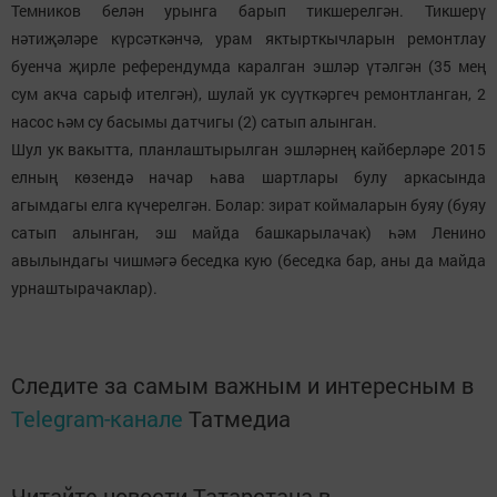
Темников белән урынга барып тикшерелгән. Тикшерү
нәтиҗәләре күрсәткәнчә, урам яктырткычларын ремонтлау
буенча җирле референдумда каралган эшләр үтәлгән (35 мең
сум акча сарыф ителгән), шулай ук суүткәргеч ремонтланган, 2
насос һәм су басымы датчигы (2) сатып алынган.
Шул ук вакытта, планлаштырылган эшләрнең кайберләре 2015
елның көзендә начар һава шартлары булу аркасында
агымдагы елга күчерелгән. Болар: зират коймаларын буяу (буяу
сатып алынган, эш майда башкарылачак) һәм Ленино
авылындагы чишмәгә беседка кую (беседка бар, аны да майда
урнаштырачаклар).
Следите за самым важным и интересным в
Telegram-канале
Татмедиа
Читайте новости Татарстана в