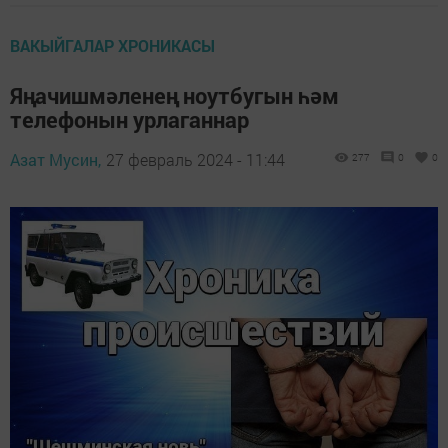
ВАКЫЙГАЛАР ХРОНИКАСЫ
Яңачишмәленең ноутбугын һәм
телефонын урлаганнар
Азат Мусин,
27 февраль 2024 - 11:44
277
0
0