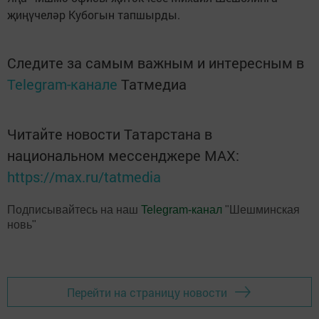
җиңүчеләр Кубогын тапшырды.
Следите за самым важным и интересным в
Telegram-канале
Татмедиа
Читайте новости Татарстана в
национальном мессенджере MАХ:
https://max.ru/tatmedia
Подписывайтесь на наш
Telegram-канал
"Шешминская
новь"
Перейти на страницу новости