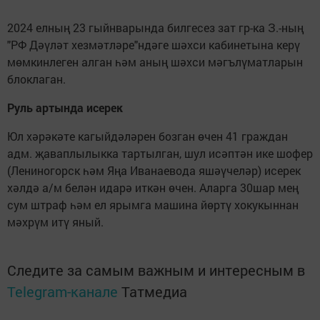
2024 елның 23 гыйнварында билгесез зат гр-ка З.-ның
"РФ Дәүләт хезмәтләре"ндәге шәхси кабинетына керү
мөмкинлеген алган һәм аның шәхси мәгълүматларын
блоклаган.
Руль артында исерек
Юл хәрәкәте кагыйдәләрен бозган өчен 41 граждан
адм. җаваплылыкка тартылган, шул исәптән ике шофер
(Лениногорск һәм Яңа Иванаевода яшәүчеләр) исерек
хәлдә а/м белән идарә иткән өчен. Аларга 30шар мең
сум штраф һәм ел ярымга машина йөртү хокукыннан
мәхрүм итү яный.
Следите за самым важным и интересным в
Telegram-канале
Татмедиа