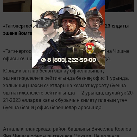
«Татэнергосбыт» АҖ үз филиалларының 2023 елдагы
эшенә йомгак ясады.
«Татэнергосбыт» АҖ Чистай филиалының Яңа Чишмә
офисы өч номинациядә җиңүчеләр арасында.
Юридик затлар белән эшләү офисларының
эш нәтиҗәлелеге рейтингында безнең офис 1 урында,
халыкның шәхси счетларына хезмәт күрсәтү буенча
эш нәтиҗәлелеге рейтингында — 2 урында, шулай ук 20-
21-2023 елларда халык бурычын киметү планын үтәү
буенча безнең офис беренчеләр арасында.
Атналык планеркада район башлыгы Вячеслав Козлов
Яңа Чишмә офисы җитәкчесе Михаил Шешолинга