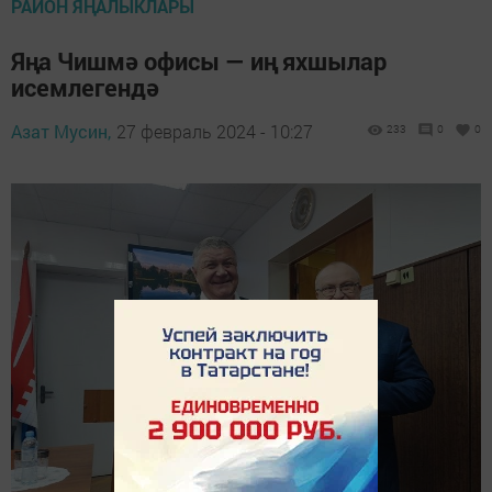
РАЙОН ЯҢАЛЫКЛАРЫ
Яңа Чишмә офисы — иң яхшылар
исемлегендә
Азат Мусин,
27 февраль 2024 - 10:27
233
0
0