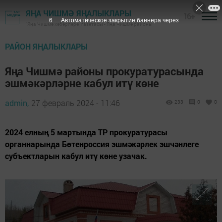
ЯҢА ЧИШМӘ ЯҢАЛЫКЛАРЫ
16+
5
Автоматическое закрытие баннера через
"Яңа Чишмә хәбәрләре" газетасы - Яңа Чишмә районы
РАЙОН ЯҢАЛЫКЛАРЫ
Яңа Чишмә районы прокуратурасында
эшмәкәрләрне кабул итү көне
admin,
27 февраль 2024 - 11:46
233
0
0
2024 елның 5 мартында ТР прокуратурасы
органнарында Бөтенроссия эшмәкәрлек эшчәнлеге
субъектларын кабул итү көне узачак.