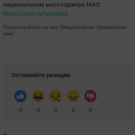
национальном мессенджере MАХ:
https://max.ru/tatmedia
Подписывайтесь на наш
Telegram-канал
"Шешминская
новь"
Оставляйте реакции
0
0
0
0
0