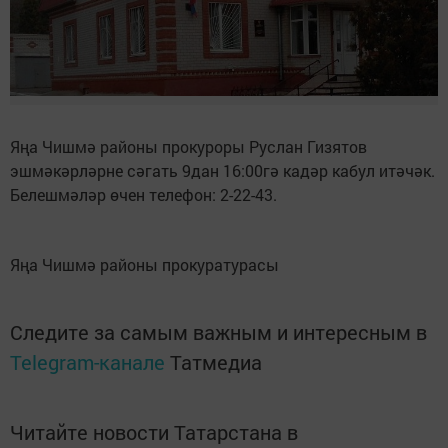
Яңа Чишмә районы прокуроры Руслан Гизятов
эшмәкәрләрне сәгать 9дан 16:00гә кадәр кабул итәчәк.
Белешмәләр өчен телефон: 2-22-43.
Яңа Чишмә районы прокуратурасы
Следите за самым важным и интересным в
Telegram-канале
Татмедиа
Читайте новости Татарстана в