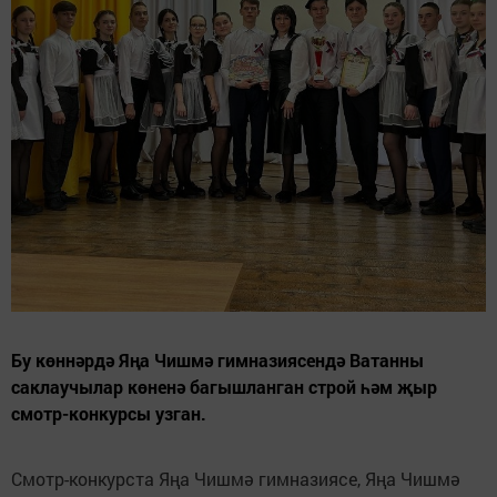
Бу көннәрдә Яңа Чишмә гимназиясендә Ватанны
саклаучылар көненә багышланган строй һәм җыр
смотр-конкурсы узган.
Смотр-конкурста Яңа Чишмә гимназиясе, Яңа Чишмә