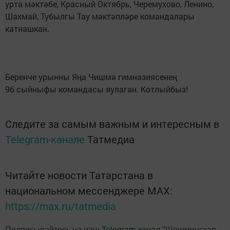
урта мәктәбе, Красный Октябрь, Черемухово, Ленино,
Шахмай, Тубылгы Тау мәктәпләре командалары
катнашкан.
Беренче урынны Яңа Чишмә гимназиясенең
9б сыйныфы командасы яулаган. Котлыйбыз!
Следите за самым важным и интересным в
Telegram-канале
Татмедиа
Читайте новости Татарстана в
национальном мессенджере MАХ:
https://max.ru/tatmedia
Подписывайтесь на наш
Telegram-канал
"Шешминская