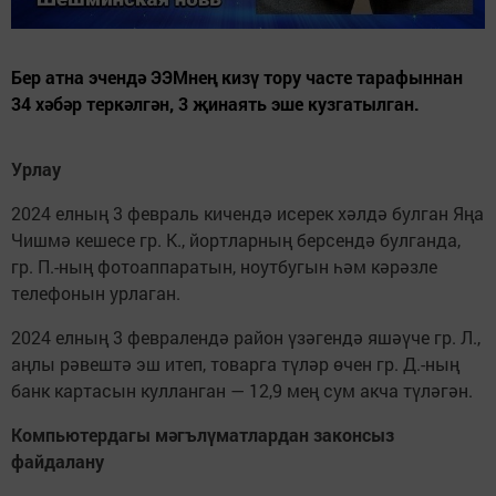
Бер атна эчендә ЭЭМнең кизү тору часте тарафыннан
34 хәбәр теркәлгән, 3 җинаять эше кузгатылган.
Урлау
2024 елның 3 февраль кичендә исерек хәлдә булган Яңа
Чишмә кешесе гр. К., йортларның берсендә булганда,
гр. П.-ның фотоаппаратын, ноутбугын һәм кәрәзле
телефонын урлаган.
2024 елның 3 февралендә район үзәгендә яшәүче гр. Л.,
аңлы рәвештә эш итеп, товарга түләр өчен гр. Д.-ның
банк картасын кулланган — 12,9 мең сум акча түләгән.
Компьютердагы мәгълүматлардан законсыз
файдалану