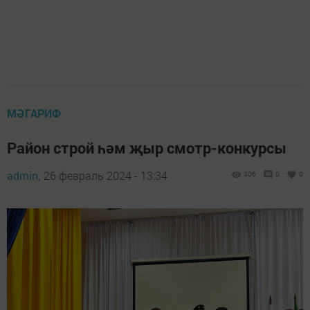
МӘГАРИФ
Район строй һәм җыр смотр-конкурсы
admin,
26 февраль 2024 - 13:34
306
0
0