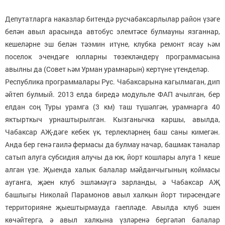
Депутатларга наказлар битендә русчабаксарлылар район үзәге
белән авыл арасында автобус элемтәсе булмауны язганнар,
кешеләрне эш белән тәэмин итүне, клубка ремонт ясау һәм
поселок эчендәге юлларны төзекләндерү программасына
авылны да (Совет һәм Урман урамнарын) кертүне үтенделәр.
Республика программалары Рус. Чабаксарына кагылмаган, дип
әйтеп булмый. 2013 елда биредә модульле ФАП ачылган, бер
елдан соң Туры урамга (3 км) таш түшәлгән, урамнарга 40
яктырткыч урнаштырылган. Кызганычка каршы, авылда,
Чабаксар АҖ-дәге кебек үк, терлекләрнең баш саны кимегән.
Анда бер генә гаилә фермасы да булмау начар, башмак таналар
сатып алуга субсидия алучы да юк, йорт кошлары алуга 1 кеше
алган үзе. Җыенда халык балалар мәйданчыгының коймасы
ауганга, җәен клуб эшләмәүгә зарланды, ә Чабаксар АҖ
башлыгы Николай Парамонов авыл халкын йорт тирәсендәге
территорияне җыештырмауда гаепләде. Авылда клуб эшен
көчәйтергә, ә авыл халкына үзләренә бергәләп балалар