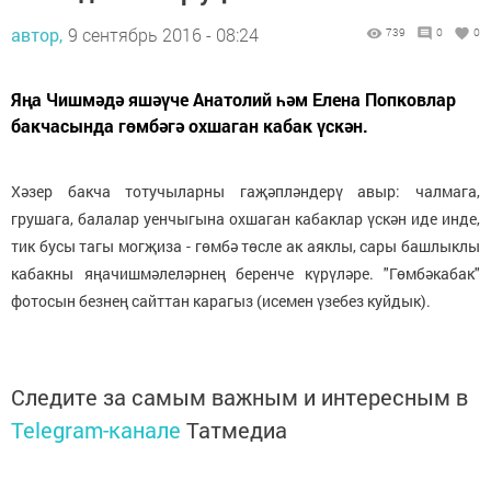
автор,
9 сентябрь 2016 - 08:24
739
0
0
Яңа Чишмәдә яшәүче Анатолий һәм Елена Попковлар
бакчасында гөмбәгә охшаган кабак үскән.
Хәзер бакча тотучыларны гаҗәпләндерү авыр: чалмага,
грушага, балалар уенчыгына охшаган кабаклар үскән иде инде,
тик бусы тагы могҗиза - гөмбә төсле ак аяклы, сары башлыклы
кабакны яңачишмәлеләрнең беренче күрүләре. "Гөмбәкабак"
фотосын безнең сайттан карагыз (исемен үзебез куйдык).
Следите за самым важным и интересным в
Telegram-канале
Татмедиа