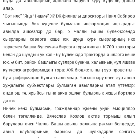
шуңа да авылларның җанлана баруын күрү күңелле, диләр
алар.
"Сөт иле" "Яңа Чишмә" ҖЧҖ филиалы директоры Наил Сабиров
чыгышында бик күңелле булмаган информация яңгырады:
авылда эшсезләр дә бар, ә Чаллы Башы бүлекчәсендә
сыерларны саварга кеше юк, шуңа күрә сыерларның ике
төркемен башка бүлекчәгә бирергә туры килгән, К-700 тракторы
белән дә шундый ук хәл - бу бүлекчәдә тракторда эшләргә кеше
юк. Ә бит, район башлыгы сүзләре буенча, халыкның мул яшәве
күпчелек агрофирмадан тора: АҖ бюджетының зур проценты -
бу агрофирмадан булган салымнар. Чагыштыру өчен зур авыл
хуҗалыгы субъектлары булмаган авылларны атап үттеләр:
анда эш тә, ярыйсы гына акча эшләп булырлык яхшы йортлар
да юк.
Ничек кенә булмасын, гражданнар җыены уңай эмоцияләр
белән төгәлләнде. Вячеслав Козлов актив тормыш алып
барулары өчен Чаллы Башы авылы халкына рәхмәт белдерде,
авыл клубларының барысы да шулкадәрле сәнгать