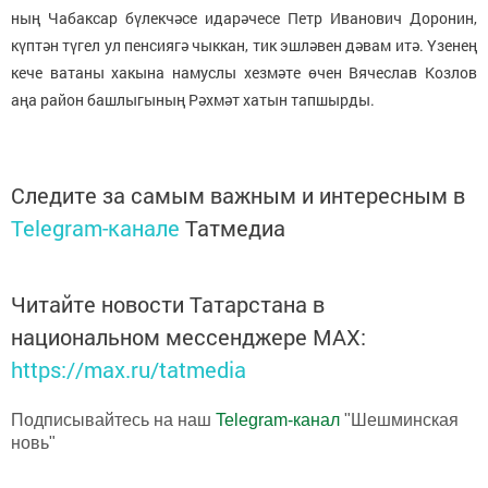
ның Чабаксар бүлекчәсе идарәчесе Петр Иванович Доронин,
күптән түгел ул пенсиягә чыккан, тик эшләвен дәвам итә. Үзенең
кече ватаны хакына намуслы хезмәте өчен Вячеслав Козлов
аңа район башлыгының Рәхмәт хатын тапшырды.
Следите за самым важным и интересным в
Telegram-канале
Татмедиа
Читайте новости Татарстана в
национальном мессенджере MАХ:
https://max.ru/tatmedia
Подписывайтесь на наш
Telegram-канал
"Шешминская
новь"