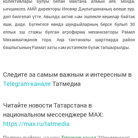
колективлары булуы белән мактана алмый әле, монда,
һичшиксез, АМЙ директоры Илсөяр Дәүләтшинаның өлеше зур,
дип билгеләп үтте. Авылда актив һәм эшлекле кешеләр байтак
яши, диде. Бүгенгесе көндә шундыйларның берсе булып 30
еллык эш стажы булган агрофирма механизаторы Рамил
Мөхәммәтҗанов тора. Аңа тантаналы шартларда район
башлыгының Рәхмәт хаты һәм истәлекле бүләк тапшырылды.
Следите за самым важным и интересным в
Telegram-канале
Татмедиа
Читайте новости Татарстана в
национальном мессенджере MАХ:
https://max.ru/tatmedia
Подписывайтесь на наш
Telegram-канал
"Шешминская