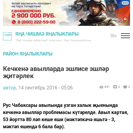
ЯҢА ЧИШМӘ ЯҢАЛЫКЛАРЫ
16+
"Яңа Чишмә хәбәрләре" газетасы - Яңа Чишмә районы
РАЙОН ЯҢАЛЫКЛАРЫ
Кечкенә авылларда эшлисе эшләр
җитәрлек
автор,
14 сентябрь 2016 - 05:06
651
0
0
Рус Чабаксары авылында узган халык җыенында
кечкенә авыллар проблемасы күтәрелде. Авыл картая,
53 йортта 80 ләп кеше яши (мәктәпкәчә яшьтә - 3,
мәктәп яшендә 6 бала бар).