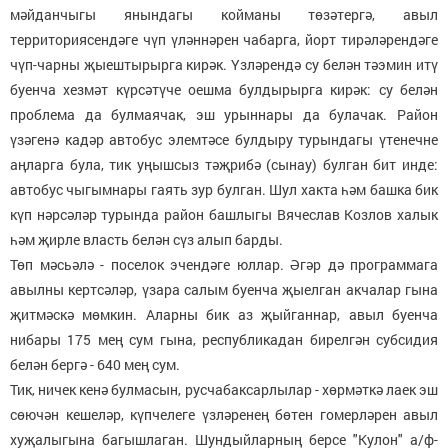
мәйданчыгы янындагы койманы төзәтергә, авыл
территориясендәге чүп үләннәрен чабарга, йорт тирәләрендәге
чүп-чарны җыештырырга кирәк. Үзләрендә су белән тәэмин итү
буенча хезмәт күрсәтүче оешма булдырырга кирәк: су белән
проблема да булмаячак, эш урыннары да булачак. Район
үзәгенә кадәр автобус элемтәсе булдыру турындагы үтенечне
аңларга була, тик уңышсыз тәҗрибә (сынау) булган бит инде:
автобус чыгымнары гаять зур булган. Шул хакта һәм башка бик
күп нәрсәләр турында район башлыгы Вячеслав Козлов халык
һәм җирле власть белән сүз алып барды.
Төп мәсьәлә - поселок эчендәге юллар. Әгәр дә программага
авылны кертсәләр, үзара салым буенча җыелган акчалар гына
җитмәскә мөмкин. Аларны бик аз җыйганнар, авыл буенча
нибары 175 мең сум гына, республикадан бирелгән субсидия
белән бергә - 640 мең сум.
Тик, ничек кенә булмасын, русчабаксарлылар - хөрмәткә лаек эш
сөючән кешеләр, күпчелеге үзләренең бөтен гомерләрен авыл
хуҗалыгына багышлаган. Шундыйларның берсе "Кулон" а/ф-