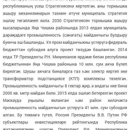
республиканың үсеш Стратегиясенә кертелгән, аны тормышка
ашыру механизмнарын тәэмин итүче муниципаль стратегия
эшләү төгәлләнеп килә. 2030 Стратегиясен тормышка ашыру
кысаларында Яңа Чишмә районында 2013 елдан муниципаль
дәрәҗәдәге промышленность (сәнәгать) мәйданчыгы булдыру
буенча эш башланды. Ул пром мәйданчыкны үстерүгә федераль
бюджеттан субсидия алуга проект төзүдән башланган. 2014
елда ТР Президенты Р.Н. Миңнеханов ярдәме белән республика
бюджетыннан Яңа Чишмә районына 10 млн. сум акча бүлеп
бирелгән. Шушы акчага биналарга газ һәм электр кертеп ике
трансформатор подстанциясе (КТП) комплексы төзелгән.
Промышленность мәйданчыгы 8 гектар җир, ә андагы ике бина
2000 кв. метр мәйдан били. 2015 елда эшләп бетерелгән проект
Мәскәүдә уңышлы якланган һәм район киләчәктә
промышленность мәйданчыгын үстерүгә 41 млн. сум субсидия
алган. Бу тикмәгә түгел, Россия Президенты В.В. Путин РФ
субъектлары инвестицияләре рейтингында Республика
җитәкчелегенең, шәхсән Президент Р.Н. Миңнехановның