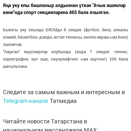
Яңа уку елы башланыр алдыннан үткән "Ачык ишекләр
көне"ндә спорт секцияләренә 465 бала язылган.
Быелгы уку елында БЯСМдә 8 секция (футбол, йөзү, алкалы
хоккей, баскетбол, дзюдо, өстәл теннисы, милли көрәш һәм бокс)
эшләячәк.
"Аҗаган" яшүсмерләр клубында (анда 7 секция: теннис,
хореография, кул эше, пауэрлифтинг һәм картинг) 206 бала
шөгыльләнә.
Следите за самым важным и интересным в
Telegram-канале
Татмедиа
Читайте новости Татарстана в
национальном мессенджере MАХ: