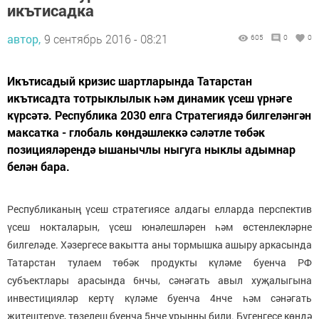
икътисадка
автор,
9 сентябрь 2016 - 08:21
605
0
0
Икътисадый кризис шартларында Татарстан
икътисадта тотрыклылык һәм динамик үсеш үрнәге
күрсәтә. Республика 2030 елга Стратегиядә билгеләнгән
максатка - глобаль көндәшлеккә сәләтле төбәк
позицияләрендә ышанычлы ныгуга ныклы адымнар
белән бара.
Республиканың үсеш стратегиясе алдагы елларда перспектив
үсеш нокталарын, үсеш юнәлешләрен һәм өстенлекләрне
билгеләде. Хәзергесе вакытта аны тормышка ашыру аркасында
Татарстан тулаем төбәк продукты күләме буенча РФ
субъектлары арасында 6нчы, сәнәгать авыл хуҗалыгына
инвестицияләр кертү күләме буенча 4нче һәм сәнәгать
җитештерүе, төзелеш буенча 5нче урынны били. Бүгенгесе көндә