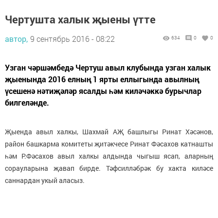
Чертушта халык җыены үтте
автор,
9 сентябрь 2016 - 08:22
634
0
0
Узган чәршәмбедә Чертуш авыл клубында узган халык
җыенында 2016 елның 1 ярты еллыгында авылның
үсешенә нәтиҗәләр ясалды һәм киләчәккә бурычлар
билгеләнде.
Җыенда авыл халкы, Шахмай АҖ башлыгы Ринат Хәсәнов,
район башкарма комитеты җитәкчесе Ринат Фәсахов катнашты
һәм Р.Фәсахов авыл халкы алдында чыгыш ясап, аларның
сорауларына җавап бирде. Тәфсилләбрәк бу хакта киләсе
саннардан укый аласыз.