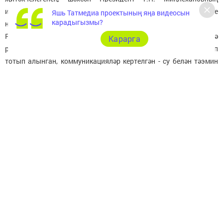
икътисадый сәясәтен югары бәяләп, Татарстанны беренче
Яшь Татмедиа проектының яңа видеосын
карадыгызмы?
номерлы дип атаган.
РФ бюджеты тарафыннан бүлеп бирелгән Яңа Чишмә
Карарга
районында сәнәгать мәйданчыгында территория матур итеп
тотып алынган, коммуникацияләр кертелгән - су белән тәэмин
итү,су агызу, яңа КНС төзелгән, территориягә асфальт түшәлгән.
Хәзергесе вакытта муниципаль сәнәгать мәйданчыгы төзү
тулысынча төгәлләнгән. Ул әзер һәм монда үз бизнесын ачарга
теләгән эшмәкәрләрне көтә. Хәзер анда ике резидент теркәлгән,
ә тулаем алганда сәнәгать мәйданчыгы территориясе унлап
производствоны урнаштыра ала.
Яңа Чишмә муниципаль сәнәгать мәйданчыгы эшмәкәрләре,
берничә эш урыны булдырып, полимерлар эшкәртү (эшләп
чыгару) буенча производствоны эшләтеп җибәрделәр.
Шәхси эшмәкәр Айрат Хәйруллин (тумышы белән Шахмайдан)
югары басымлы икенчел полиэтилен гранулалары җитештереп
чыгара. Җиһазны ул кече бизнеска ярдәм күрсәтү программасы
буенча сатып алган, чыгымнарның яртысына субсидия