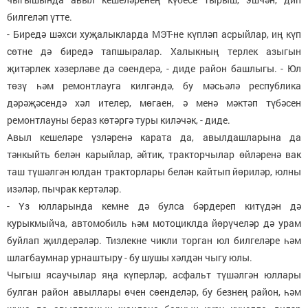
билгеләп үтте.
- Биредә шәхси хуҗалыкларда МЭТ-не күпләп асрыйлар, иң күп
сөтне дә биредә тапшыралар. Халыкның терлек азыгын
җитәрлек хәзерләве дә сөендерә, - диде район башлыгы. - Юл
төзү һәм ремонтлауга килгәндә, бу мәсьәлә республика
дәрәҗәсендә хәл ителер, мөгаен, ә менә мәктәп түбәсен
ремонтлауны бераз көтәргә туры киләчәк, - диде.
Авыл кешеләре үзләренә карата да, авылдашларына да
тәнкыйть белән карыйлар, әйтик, тракторчылар өйләренә вак
таш түшәлгән юлдан тракторлары белән кайтып йөриләр, юлны
изәләр, пычрак кертәләр.
- Үз юлларында кемне дә булса бәрдереп китүдән дә
курыкмыйча, автомобиль һәм мотоциклда йөрүчеләр дә урам
буйлап җилдерәләр. Тизлекне чикли торган юл билгеләре һәм
шлагбаумнар урнаштыру - бу шушы хәлдән чыгу юлы.
Чыгыш ясаучылар яңа күперләр, асфальт түшәлгән юллары
булган район авыллары өчен сөенделәр, бу безнең район, һәм