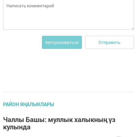
Отправить
Авторизоваться
РАЙОН ЯҢАЛЫКЛАРЫ
Чаллы Башы: муллык халыкның үз
кулында