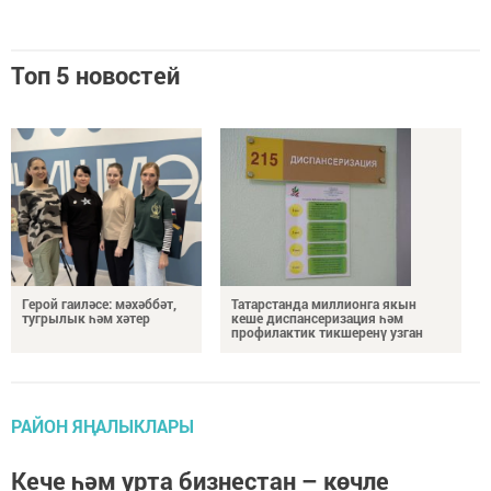
Топ 5 новостей
Герой гаиләсе: мәхәббәт,
Татарстанда миллионга якын
тугрылык һәм хәтер
кеше диспансеризация һәм
профилактик тикшеренү узган
РАЙОН ЯҢАЛЫКЛАРЫ
Кече һәм урта бизнестан – көчле