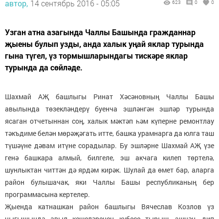
автор,
14 сентябрь 2016 - 05:05
623
0
0
Узган атна азагында Чаллы Башында гражданнар
җыены булып узды, анда халык уңай яклар турында
гына түгел, үз тормышларындагы тискәре яклар
турында да сөйләде.
Шахмай АҖ башлыгы Ринат Хәсәновның Чаллы Башы
авылында төзекләндерү буенча эшләнгән эшләр турында
ясаган отчетыннан соң, халык мәктәп һәм күперне ремонтлау
тәкъдиме белән мөрәҗәгать итте, башка урамнарга да юлга таш
түшәүне дәвам итүне сорадылар. Бу эшләрне Шахмай АҖ үзе
генә башкара алмый, билгеле, эш акчага килеп төртелә,
шунлыктан читтән дә ярдәм кирәк. Шулай да өмет бар, аларга
район булышачак, яки Чаллы Башы республиканың бер
программасына кертелер.
Җыенда катнашкан район башлыгы Вячеслав Козлов үз
чыгышында авыл кешеләренең күбесе тырыш, эшчән, дип