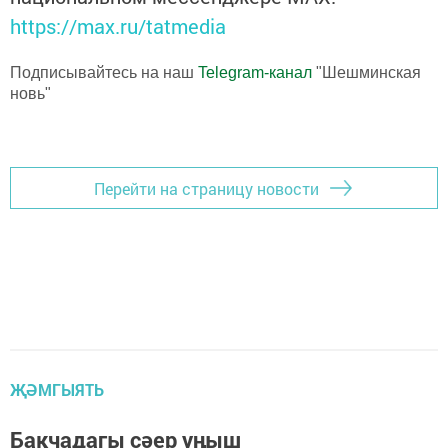
https://max.ru/tatmedia
Подписывайтесь на наш
Telegram-канал
"Шешминская
новь"
Перейти на страницу новости
ҖӘМГЫЯТЬ
Бакчадагы сәер уңыш