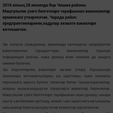
2016 елның 28 июнендә Яңа Чишмә районы
Мәшгульлек үзәге белгечләре тарафыннан вакансияләр
ярминкәсе үткәреләчәк. Чарада район
предприятиеләренең кадрлар хезмәте вәкилләре
катнашачак.
Эш эзләүче гражданнар ярминкәдә катнашучы предприятие
вәкилләреннән турыдан-туры вакансияләр турында
информация алачак, эшкә урнашу өчен юллама да алырга
мөмкин булачак.
Эш бирүчеләрнең вәкилләре әңгәмә үткәрү барышында
ярминкәдә катнашучыларны эш шартлары, эшкә алынасы
персоналга карата булган таләпләр белән таныштырачаклар,
аларны кызыксындырган сорауларга җаваплар бирәчәкләр.
Мәшгульлек үзәге белгечләре тарафыннан эшкә урнашу, һөнәри
укыту һәм белемен арттыру, хезмәт һәм гарантиягә кагылышлы
мәсьәләләр буенча консультатив хезмәтләр күрсәтеләчәк.