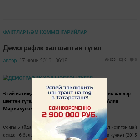
ФАКТЛАР ҺӘМ КОММЕНТАРИЙЛАР
Демографик хәл шәптән түгел
автор,
17 июнь 2016 - 06:18
820
0
0
-5 ай нәтиҗәләре буенча районда демографик хәлләр
шәптән түгел, - ди ЗАГС бүлеге начальнигы Алия
Миръякупова.
Соңгы 5 айда 46 сабый туган (2015 елда - 55), шул исәптән май
аенда - 6 бала. Шушы чорда 103 кеше бакыйлыкка күчкән (2015