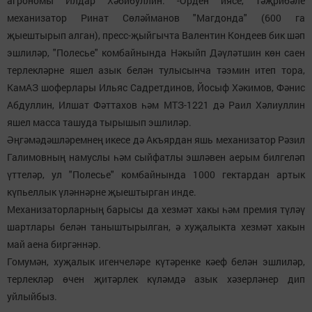
агрономы Илдар Хәбибуллин. -Орден иясе, тәҗрибәле
механизатор Ринат Сөләйманов "Магдонда" (600 га
җыештырып алган), пресс-җыйгычта Валентин Кондеев бик шәп
эшлиләр, "Полесье" комбайнында Нәкыйп Дәүләтшин көн саен
терлекләрне яшел азык белән тулысынча тәэмин итеп тора,
КамАЗ шоферлары Ильяс Садретдинов, Йосыф Хәкимов, Фәнис
Абдуллин, Илшат Фәттахов һәм МТЗ-1221 дә Раил Хәлиуллин
яшел масса ташуда тырышып эшлиләр.
Әңгәмәдәшләремнең икесе дә Акъярдан яшь механизатор Рәзил
Галимовның намуслы һәм сыйфатлы эшләвен аерым билгеләп
үттеләр, ул "Полесье" комбайнында 1000 гектардан артык
күпьеллык үләннәрне җыештырган инде.
Механизаторларның барысы да хезмәт хакы һәм премия түләү
шартлары белән таныштырылган, ә хуҗалыкта хезмәт хакын
май аена биргәннәр.
Гомумән, хуҗалык игенчеләре күтәренке кәеф белән эшлиләр,
терлекләр өчен җитәрлек күләмдә азык хәзерләнер дип
уйлыйбыз.