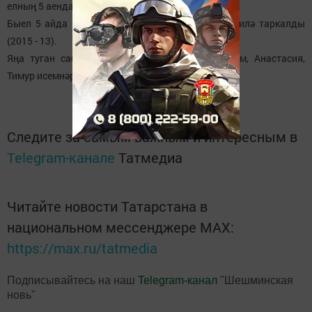
елның 5 аенда - 83).
Быел 5 айда 17 пар өйләнеште (2015- 16), 12 гаилә таркалды
(2015 - 13).
Яңа туган сабыйларга Екатерина, Азалия, Артем, Анастасия,
Тимур исемнәрен күбрәк бирәләр.
Следите за самым важным и интересным в
Telegram-канале
Татмедиа
Читайте новости Татарстана в
национальном мессенджере MАХ:
https://max.ru/tatmedia
Подписывайтесь на наш
Telegram-канал
"Шешминская
новь"