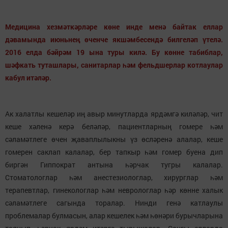
Медицина хезмәткәрләре көне инде менә байтак еллар
дәвамында июньнең өченче якшәмбесендә билгеләп үтелә.
2016 елда бәйрәм 19 ына туры килә. Бу көнне табиблар,
шәфкать туташлары, санитарлар һәм фельдшерлар котлаулар
кабул итәләр.
Ак халатлы кешеләр иң авыр минутларда ярдәмгә киләләр, чит
кеше хәленә керә беләләр, пациентларның гомере һәм
сәламәтлеге өчен җаваплылыкны үз өсләренә алалар, кеше
гомерен саклап калалар, бер тапкыр һәм гомер буена дип
биргән Гиппократ антына һәрчак тугры калалар.
Стоматологлар һәм анестезиологлар, хирурглар һәм
терапевтлар, гинекологлар һәм неврологлар һәр көнне халык
сәламәтлеге сагында торалар. Нинди генә катлаулы
проблемалар булмасын, алар кешелек һәм һөнәри бурычларына