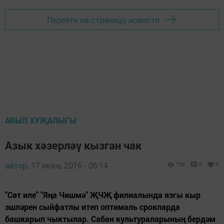
Перейти на страницу новости
АВЫЛ ХУҖАЛЫГЫ
Азык хәзерләү кызган чак
автор,
17 июнь 2016 - 06:14
756
0
0
"Сөт иле" "Яңа Чишмә" ҖЧҖ филиалында язгы кыр
эшләрен сыйфатлы итеп оптималь срокларда
башкарып чыктылар. Сабан культураларының бердәм