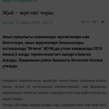
АВЫЛ ХУҖАЛЫГЫ
Җәй – мул сөт чоры
автор,
17 июнь 2016 - 06:13
828
0
0
Авыл хуҗалыгы оешмалары җитәкчеләре һәм
белгечләре, авыл җирлекләре башлыклары
катнашында "Игенче" ҖЧҖ-дә үткән киңәшмәдә 2016
елның 5 аенда терлекчелектәге эшләргә йомгак
ясалды. Киңәшмәне район башлыгы Вячеслав Козлов
үткәрде.
Киңәшмә башланганчы җыелган халык быел хуҗалык ысулы
белән, ягъни үз акчаларына мехмастерской һәм фермалар
янәшәсендә төзелгән савым сыерлары өчен яңа җәйге лагерьны
карап йөрде.
-Бездә 200 баш савым сыеры бар, барлыгы 800 ләп баш МЭТ