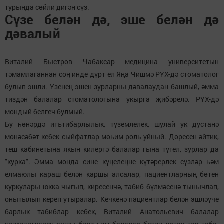
турында сөйли дигән сүз.
Сүзе белән дә, эше белән дә
дәвалый
Виталий Быстров Чабаксар медицина университетын
тәмамлаганнан соң инде дүрт ел Яңа Чишмә РҮХ-дә стоматолог
булып эшли. Үзенең эшен зурларны дәвалаудан башлый, әмма
тиздән балалар стоматологына укырга җибәрелә. РҮХ-дә
мондый белгеч булмый.
Бу һөнәрдә игътибарлылык, түземлелек, шулай ук дустанә
мөнәсәбәт кебек сыйфатлар мөһим роль уйный. Дөресен әйтик,
теш кабинетына якын килергә балалар гына түгел, зурлар да
"курка". Әмма монда сине күңелеңне күтәрерлек сүзләр һәм
елмаюлы караш белән каршы алсалар, пациентларның бөтен
куркулары юкка чыгып, киресенчә, табиб бүлмәсенә тынычлап,
онытылып кереп утыралар. Кечкенә пациентлар белән эшләүче
барлык табиблар кебек, Виталий Анатольевич балалар