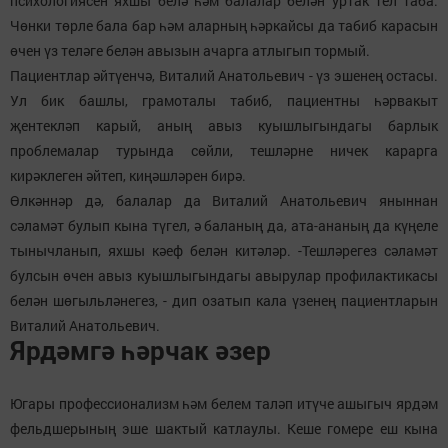
психологиясен яхшы белә һәм балалар белән уртак тел таба.
Чөнки төрле бала бар һәм аларның һәркайсы да табиб карасын
өчен үз теләге белән авызын ачарга атлыгып тормый.
Пациентлар әйтүенчә, Виталий Анатольевич - үз эшенең остасы.
Ул бик башлы, грамоталы табиб, пациентны һәрвакыт
җентекләп карый, аның авыз куышлыгындагы барлык
проблемалар турында сөйли, тешләрне ничек карарга
кирәклеген әйтеп, киңәшләрен бирә.
Өлкәннәр дә, балалар да Виталий Анатольевич яныннан
сәламәт булып кына түгел, ә баланың да, ата-ананың да күңеле
тынычланып, яхшы кәеф белән китәләр. -Тешләрегез сәламәт
булсын өчен авыз куышлыгындагы авырулар профилактикасы
белән шөгыльләнегез, - дип озатып кала үзенең пациентларын
Виталий Анатольевич.
Ярдәмгә һәрчак әзер
Югары профессионализм һәм белем таләп итүче ашыгыч ярдәм
фельдшерының эше шактый катлаулы. Кеше гомере еш кына