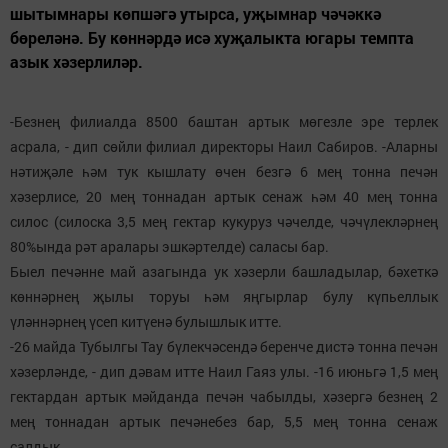
шытымнары көпшәгә утырса, уҗымнар чәчәккә
бөреләнә. Бу көннәрдә исә хуҗалыкта югары темпта
азык хәзерлиләр.
-Безнең филиалда 8500 баштан артык мөгезле эре терлек
асрала, - дип сөйли филиал директоры Наил Сабиров. -Аларны
нәтиҗәле һәм тук кышлату өчен безгә 6 мең тонна печән
хәзерлисе, 20 мең тоннадан артык сенаж һәм 40 мең тонна
силос (силоска 3,5 мең гектар кукуруз чәчелде, чәчүлекләрнең
80%ында рәт аралары эшкәртелде) саласы бар.
Быел печәнне май азагында ук хәзерли башладылар, бәхеткә
көннәрнең җылы торуы һәм яңгырлар булу күпьеллык
үләннәрнең үсеп китүенә булышлык итте.
-26 майда Тубылгы Тау бүлекчәсендә беренче дистә тонна печән
хәзерләнде, - дип дәвам итте Наил Гаяз улы. -16 июньгә 1,5 мең
гектардан артык мәйданда печән чабылды, хәзергә безнең 2
мең тоннадан артык печәнебез бар, 5,5 мең тонна сенаж
салдык.