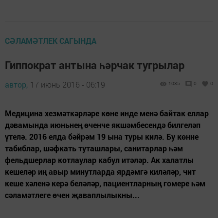
СӘЛАМӘТЛЕК САГЫНДА
Гиппократ антына һәрчак тугрылар
автор,
17 июнь 2016 - 06:19
1035
0
0
Медицина хезмәткәрләре көне инде менә байтак еллар
дәвамында июньнең өченче якшәмбесендә билгеләп
үтелә. 2016 елда бәйрәм 19 ына туры килә. Бу көнне
табиблар, шәфкать туташлары, санитарлар һәм
фельдшерлар котлаулар кабул итәләр. Ак халатлы
кешеләр иң авыр минутларда ярдәмгә киләләр, чит
кеше хәленә керә беләләр, пациентларның гомере һәм
сәламәтлеге өчен җаваплылыкны...