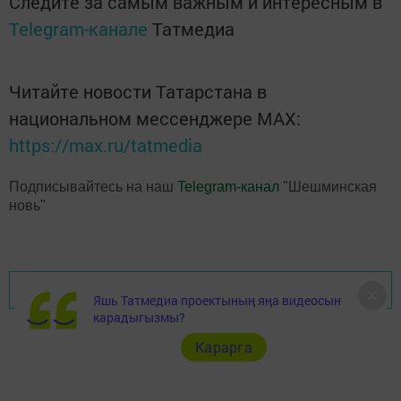
Следите за самым важным и интересным в
Telegram-канале
Татмедиа
Читайте новости Татарстана в
национальном мессенджере MАХ:
https://max.ru/tatmedia
Подписывайтесь на наш
Telegram-канал
"Шешминская
новь"
Перейти на страницу новости
Яшь Татмедиа проектының яңа видеосын
карадыгызмы?
Карарга