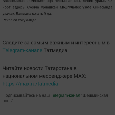
Вакансияләр ярминкәсе Яңа Чишмә авылы, Ленин урамы 93
йорт адресы буенча урнашкан Мәшгульлек үзәге бинасында
узачак. Башлана сәгать 9 да.
Реклама хокукында
Следите за самым важным и интересным в
Telegram-канале
Татмедиа
Читайте новости Татарстана в
национальном мессенджере MАХ:
https://max.ru/tatmedia
Подписывайтесь на наш
Telegram-канал
"Шешминская
новь"