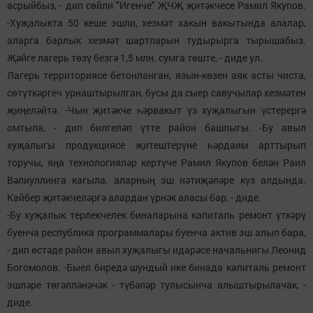
асрыйбыз, - дип сөйли "Игенче" ҖЧҖ җитәкчесе Рамил Якупов.
-Хуҗалыкта 50 кеше эшли, хезмәт хакын вакытында алалар,
аларга барлык хезмәт шартларын тудырырга тырышабыз.
Җәйге лагерь төзү безгә 1,5 млн. сумга төште, - диде ул.
Лагерь территориясе бетонланган, язын-көзен аяк асты чиста,
сөтүткәргеч урнаштырылган, бусы да сыер савучылар хезмәтен
җиңеләйтә. -Чын җитәкче һәрвакыт үз хуҗалыгын үстерергә
омтыла, - дип билгеләп үтте район башлыгы. -Бу авыл
хуҗалыгы продукциясе җитештерүне һәрдаим арттырып
торучы, яңа технологияләр кертүче Рамил Якупов белән Раил
Вәлиуллинга кагыла, аларның эш нәтиҗәләре күз алдында.
Кайбер җитәкчеләргә алардан үрнәк аласы бар, - диде.
-Бу хуҗалык терлекчелек биналарына капиталь ремонт үткәрү
буенча республика программалары буенча актив эш алып бара,
- дип өстәде район авыл хуҗалыгы идарәсе начальнигы Леонид
Богомолов. -Быел биредә шундый ике бинада капиталь ремонт
эшләре төгәлләнәчәк - түбәләр тулысынча алыштырылачак, -
диде.