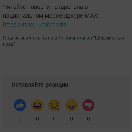
Читайте новости Татарстана в
национальном мессенджере MАХ:
https://max.ru/tatmedia
Подписывайтесь на наш
Telegram-канал
"Шешминская
новь"
Оставляйте реакции
0
0
0
0
0