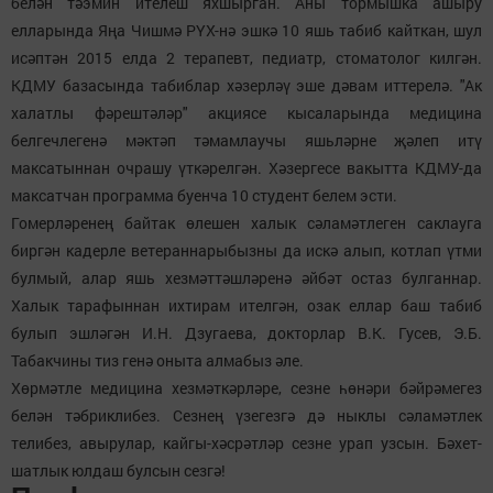
белән тәэмин ителеш яхшырган. Аны тормышка ашыру
елларында Яңа Чишмә РҮХ-нә эшкә 10 яшь табиб кайткан, шул
исәптән 2015 елда 2 терапевт, педиатр, стоматолог килгән.
КДМУ базасында табиблар хәзерләү эше дәвам иттерелә. "Ак
халатлы фәрештәләр" акциясе кысаларында медицина
белгечлегенә мәктәп тәмамлаучы яшьләрне җәлеп итү
максатыннан очрашу үткәрелгән. Хәзергесе вакытта КДМУ-да
максатчан программа буенча 10 студент белем эсти.
Гомерләренең байтак өлешен халык сәламәтлеген саклауга
биргән кадерле ветераннарыбызны да искә алып, котлап үтми
булмый, алар яшь хезмәттәшләренә әйбәт остаз булганнар.
Халык тарафыннан ихтирам ителгән, озак еллар баш табиб
булып эшләгән И.Н. Дзугаева, докторлар В.К. Гусев, Э.Б.
Табакчины тиз генә оныта алмабыз әле.
Хөрмәтле медицина хезмәткәрләре, сезне һөнәри бәйрәмегез
белән тәбриклибез. Сезнең үзегезгә дә ныклы сәламәтлек
телибез, авырулар, кайгы-хәсрәтләр сезне урап узсын. Бәхет-
шатлык юлдаш булсын сезгә!