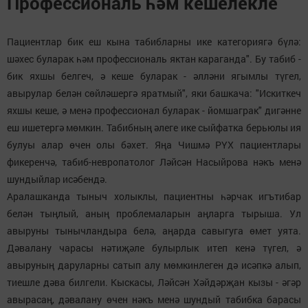
Профессиональ һәм кешелекле
Пациентлар бик еш кына табибларны ике категориягә бүлә:
шәхес буларак һәм профессиональ яктан караганда". Бу табиб -
бик яхшы белгеч, ә кеше буларак - әлләни ягымлы түгел,
авырулар белән сөйләшергә яратмый", яки башкача: "Искиткеч
яхшы кеше, ә менә профессионал буларак - йомшаграк" дигәнне
еш ишетергә мөмкин. Табибның әлеге ике сыйфатка берьюлы ия
булуы алар өчен олы бәхет. Яңа Чишмә РҮХ пациентлары
фикеренчә, табиб-невропатолог Ләйсән Насыйрова нәкъ менә
шундыйлар исәбендә.
Аралашканда тыныч холыклы, пациентны һәрчак игътибар
белән тыңлый, аның проблемаларын аңларга тырыша. Ул
авыруны тынычландыра белә, аңарда савыгуга өмет уята.
Дәвалану чарасы нәтиҗәле булырлык итеп кенә түгел, ә
авыруның даруларны сатып алу мөмкинлеген дә исәпкә алып,
тиешле дәва билгели. Кыскасы, Ләйсән Хәйдәрҗан кызы - әгәр
авырасаң, дәвалану өчен нәкъ менә шундый табибка барасы