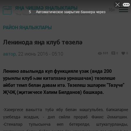
ЯҢА ЧИШМӘ ЯҢАЛЫКЛАРЫ
16+
4
Автоматическое закрытие баннера через
"Яңа Чишмә хәбәрләре" газетасы - Яңа Чишмә районы
РАЙОН ЯҢАЛЫКЛАРЫ
Ленинода яңа клуб төзелә
автор,
22 июнь 2016 - 05:10
635
0
0
Ленино авылында күп функцияле үзәк (анда 200
урынлы клуб һәм китапханә урнашачак) төзелеше
әйбәт темп белән дәвам итә. Төзелеш эшләрен "Төзүче"
ҖЧҖ (җитәкчесе Хәлим Билданов) башкара.
-Хәзергесе вакытта түбә ябу белән мәшгульбез, бәпкәләрне
үзебездә ясадык, - дип сөйли прораб Фәнис Әхмәтшин.
-Стеналар тулысынча өеп бетерелде, штукатурланды,