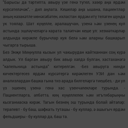
"Барысы да тәртиптә, авыру үзе генә түгел, хәзер аңа ярдәм
күрсәтеләчәк", - дип аңлата. Кешеләр аңа ышана, пациентлар
аның нәзакәтле мөнәсәбәтен, ихластан ярдәм итү теләген шунда
ук тоялар. Шат күңелле, аралашучан, үзенә һәм үзенең кул
астында эшләүчеләргә карата таләпчән кеше ул: хезмәткәрләр
алдында кирәкле бурычлар куя белә һәм аларны башкарып
чыгарга тырыша.
Без Энҗе Миңнулла кызын ул чакырудан кайтканнан соң күрә
алдык. Ул барган авыру бик авыр хәлдә булган, хастаханәгә
"капельница астында" китерелгән. -Без авыруга нинди
кичектергесез ярдәм күрсәтергә кирәклеген УЗИ дан һәм
анализлардан башка гына тиз арада билгеләргә тиешбез, - ди ул
үз эшенең үзенә генә хас үзенчәлекләре турында. -
Пациентларга, әлбәттә, киң күңеллелек һәм игътибарыңны
кызганмаска кирәк. Тагын безнең эш турында болай әйтәләр:
терапевт - бу баш, шәфкать туташы - бу куллар, ә ашыгыч ярдәм
фельдшеры - бу куллар да, баш та.