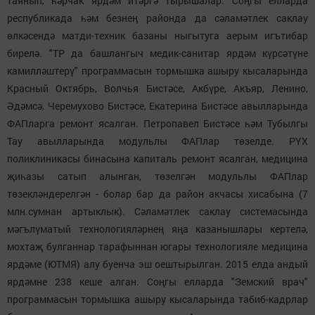
таянып, һәрчак ярдәм итәргә тырышалар. Соңгы елларда
республикада һәм безнең районда да сәламәтлек саклау
өлкәсендә матди-техник базаны ныгытуга аерым игътибар
бирелә. "ТР да башлангыч медик-санитар ярдәм күрсәтүне
камилләштерү" программасын тормышка ашыру кысаларында
Красный Октябрь, Волчья Бистәсе, Акбүре, Акъяр, Ленино,
Әдәмсә, Черемухово Бистәсе, Екатерина Бистәсе авылларында
ФАПларга ремонт ясалган. Петропавел Бистәсе һәм Тубылгы
Тау авылларында модульлы ФАПлар төзелде. РҮХ
поликлиникасы бинасына капиталь ремонт ясалган, медицина
җиһазы сатып алынган, төзелгән модульлы ФАПлар
төзекләндерелгән - болар бар да район акчасы хисабына (7
млн.сумнан артыклык). Сәламәтлек саклау системасында
мәгълүматый технологияләрнең яңа казанышлары кертелә,
мохтаҗ булганнар тарафыннан югары технологияле медицина
ярдәме (ЮТМЯ) алу буенча эш оештырылган. 2015 елда андый
ярдәмне 238 кеше алган. Соңгы елларда "Земский врач"
программасын тормышка ашыру кысаларында табиб-кадрлар