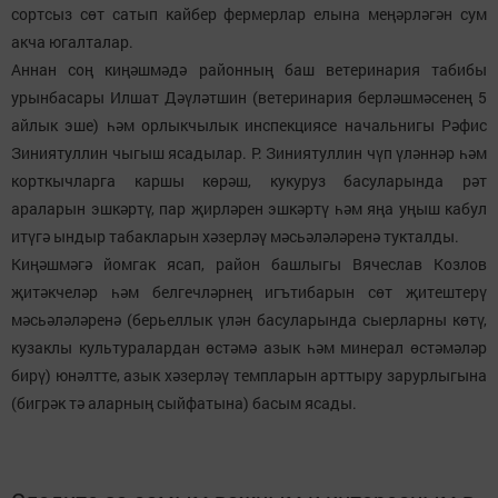
сортсыз сөт сатып кайбер фермерлар елына меңәрләгән сум
акча югалталар.
Аннан соң киңәшмәдә районның баш ветеринария табибы
урынбасары Илшат Дәүләтшин (ветеринария берләшмәсенең 5
айлык эше) һәм орлыкчылык инспекциясе начальнигы Рәфис
Зиниятуллин чыгыш ясадылар. Р. Зиниятуллин чүп үләннәр һәм
корткычларга каршы көрәш, кукуруз басуларында рәт
араларын эшкәртү, пар җирләрен эшкәртү һәм яңа уңыш кабул
итүгә ындыр табакларын хәзерләү мәсьәләләренә тукталды.
Киңәшмәгә йомгак ясап, район башлыгы Вячеслав Козлов
җитәкчеләр һәм белгечләрнең игътибарын сөт җитештерү
мәсьәләләренә (берьеллык үлән басуларында сыерларны көтү,
кузаклы культуралардан өстәмә азык һәм минерал өстәмәләр
бирү) юнәлтте, азык хәзерләү темпларын арттыру зарурлыгына
(бигрәк тә аларның сыйфатына) басым ясады.