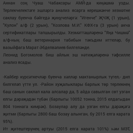
Аннан соң Чуаш Чабаксары АМЙ-да киңәшмә узды.
Терлекчелектәге эшләргә анализ ясарга керешкәнче хезмәтне
саклау буенча бәйгедә җиңүчеләргә: "Игенче" ҖЧҖ (1 урын),
"Кулон" а/ф (2 урын), "Козлова М.И." КФХ-га (3 урын) акча
сертификатлары тапшырылды. Хезмәттәшләренә "Яңа Чишмә"
а/ф-ның баш ветеринария табибын тәкъдим иттеләр, бу
вазыйфага Марат Әбделвәлиев билгеләнде.
Леонид Богомолов биш айлык эш нәтиҗәләренә тәфсилле
анализ ясады.
-Кайбер күрсәткечләр буенча хәлләр мактанырлык түгел,- дип
билгеләп үтте ул. -Район хуҗалыклары барлык төр терлекнең
баш санын саклап кала алсалар да, 5 айда савылган сөт узган
елгы дәрәҗәдән түбән (барлыгы 10052 тонна, 2015 елдагыдан
804 тоннага кимрәк). Бозаулар алу да узган елгы дәрәҗәгә
җитми (барлыгы 2800 баш бозау алынган, бу 2015 елга карата
95%).
Ит җитештерүнең артуы (2015 елга карата 101%) һәм МЭТ,