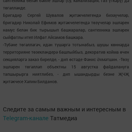
сантехника белән бәйле эшләр (су, канализация, газ үткәрү) дә
төгәлләнде.
Бригадир Сергей Шувалов җитәкчелегендә бизәүчеләр,
бригадир Николай Ефимов җитәкчелегендә төзүчеләр эшләрен
намус белән бик тырышып башкаралар, сантехника эшләрен
сыйфатлы итеп Илфат Айсамов башкара.
-Түбәне төгәлләгәч, идән түшәргә тотынабыз, шушы көннәрдә
территорияне төзекләндерә башлыйбыз, декоратив койма өчен
секцияләргә заказ бирелде, - дип өстәде Фәнис Әхмәтшин. -Төзү
эшләрен төгәлләп объектны 15 августка файдалануга
тапшырырга ниятлибез, - дип ышандырды безне ҖЧҖ
җитәкчесе Хәлим Билданов.
Следите за самым важным и интересным в
Telegram-канале
Татмедиа