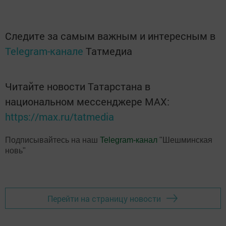
Следите за самым важным и интересным в
Telegram-канале
Татмедиа
Читайте новости Татарстана в
национальном мессенджере MАХ:
https://max.ru/tatmedia
Подписывайтесь на наш
Telegram-канал
"Шешминская
новь"
Перейти на страницу новости