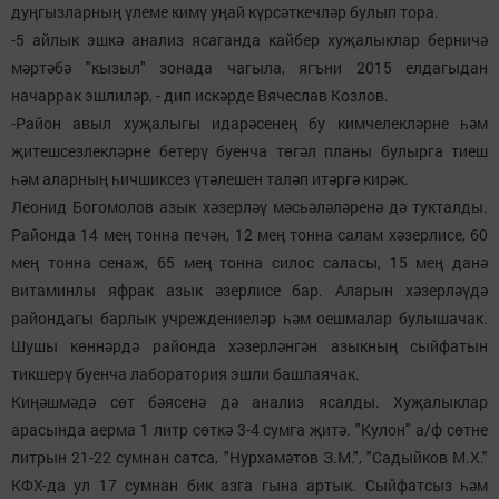
дуңгызларның үлеме кимү уңай күрсәткечләр булып тора.
-5 айлык эшкә анализ ясаганда кайбер хуҗалыклар берничә
мәртәбә "кызыл" зонада чагыла, ягъни 2015 елдагыдан
начаррак эшлиләр, - дип искәрде Вячеслав Козлов.
-Район авыл хуҗалыгы идарәсенең бу кимчелекләрне һәм
җитешсезлекләрне бетерү буенча төгәл планы булырга тиеш
һәм аларның һичшиксез үтәлешен таләп итәргә кирәк.
Леонид Богомолов азык хәзерләү мәсьәләләренә дә тукталды.
Районда 14 мең тонна печән, 12 мең тонна салам хәзерлисе, 60
мең тонна сенаж, 65 мең тонна силос саласы, 15 мең данә
витаминлы яфрак азык әзерлисе бар. Аларын хәзерләүдә
райондагы барлык учреждениеләр һәм оешмалар булышачак.
Шушы көннәрдә районда хәзерләнгән азыкның сыйфатын
тикшерү буенча лаборатория эшли башлаячак.
Киңәшмәдә сөт бәясенә дә анализ ясалды. Хуҗалыклар
арасында аерма 1 литр сөткә 3-4 сумга җитә. "Кулон" а/ф сөтне
литрын 21-22 сумнан сатса, "Нурхамәтов З.М.", "Садыйков М.Х."
КФХ-да ул 17 сумнан бик азга гына артык. Сыйфатсыз һәм