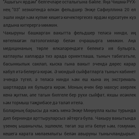
"Ашыгыч ярдәм" белгечләре осталыгына бәйле. Яңа Чишмә РҮХ-
нең "03" хезмәтендә өлкән фельдшер Энҗе Сафиуллина 20 ел
эшли инде һәм күпме кешегә кичектергесез ярдәм күрсәтүен күз
алдына китерергә мөмкин.
Чакыруны башкарган вакытта фельдшер теләсә нинди, иң
көтелмәгән патологияләр белән очрашырга мөмкин. Аңа
медицинаның төрле өлкәләрендәге белемгә ия булырга,
катлаулы хәлләрдә тиз арада ориентлаша, тыныч табигатьле,
басынкылык саклап, кыска гына вакыт эчендә дөрес карар
кабул итә белергә кирәк. Ә мондый сыйфатларга тыныч кабинет
эчендә түгел, ә теләсә нинди һәм еш кына иң экстремаль
шартларда ия булырга кирәк. Моның өчен бер махсус әзерлек
кенә җитми, әле тагын билгеле бер рухи сыйфат, яхшы исәнлек
һәм тормыш тәҗрибәсе дә таләп ителә.
Боларның барысы да нәкъ менә Энҗе Миңнулла кызы турында
дип бернинди арттыруларсыз әйтергә була. Чакыру вакытында
үзенең ышанычлы, эшлекле, төгәл эш итә белүе һәм, гомумән,
кешегә карата мөлаемлыгы белән авыруны тынычландырып: