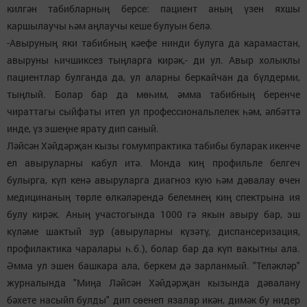
килгән табибларның берсе: пациент аның үзен яхшы
каршылаучы һәм аңлаучы кеше булуын белә.
-Авыруның яки табибның кәефе нинди булуга да карамастан,
авыруны һичшиксез тыңларга кирәк,- ди ул. Авыр холыклы
пациентлар булганда да, ул аларны беркайчан да бүлдерми,
тыңлый. Болар бар да мөһим, әмма табибның беренче
чираттагы сыйфаты итеп ул профессиональлелек һәм, әлбәттә
инде, үз эшеңне ярату дип саный.
Ләйсән Хәйдәрҗан кызы гомумпрактика табибы буларак икенче
ел авыруларны кабул итә. Монда киң профильле белгеч
булырга, күп кенә авыруларга диагноз кую һәм дәвалау өчен
медицинаның төрле өлкәләрендә белемнең киң спектрына ия
булу кирәк. Аның участогында 1000 гә якын авыру бар, эш
күләме шактый зур (авыруларны күзәтү, диспансеризация,
профилактика чаралары һ.б.), болар бар да күп вакытны ала.
Әмма ул эшен башкара ала, беркем дә зарланмый. "Теләкләр"
журналында "Миңа Ләйсән Хәйдәрҗан кызында дәвалану
бәхете насыйп булды" дип сөенеп язалар икән, димәк бу нидер