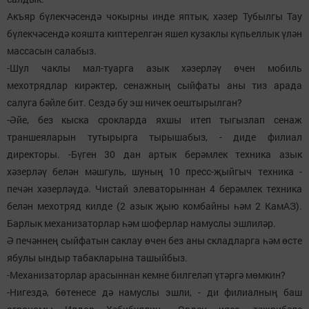
Акъяр бүлекчәсендә чокырны инде яптык, хәзер Тубылгы Тау
бүлекчәсендә кояшта киптерелгән яшел кузаклы күпьеллык үлән
массасын салабыз.
-Шул чаклы мал-туарга азык хәзерләү өчен мобиль
мехотрядлар кирәктер, сенажның сыйфаты аны тиз арада
салуга бәйле бит. Сездә бу эш ничек оештырылган?
-Әйе, без кыска срокларда яхшы итеп тыгызлап сенаж
траншеяларын тутырырга тырышабыз, - диде филиал
директоры. -Бүген 30 дан артык берәмлек техника азык
хәзерләү белән мәшгуль, шуның 10 пресс-җыйгыч техника -
печән хәзерләүдә. Чистай элеваторыннан 4 берәмлек техника
белән мехотряд килде (2 азык җыю комбайны һәм 2 КамАЗ).
Барлык механизаторлар һәм шоферлар намуслы эшлиләр.
Ә печәннең сыйфатын саклау өчен без аны складларга һәм өсте
ябулы ындыр табакларына ташыйбыз.
-Механизаторлар арасыннан кемне билгеләп үтәргә мөмкин?
-Нигездә, бөтенесе дә намуслы эшли, - ди филиалның баш