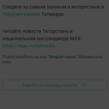
Следите за самым важным и интересным в
Telegram-канале
Татмедиа
Читайте новости Татарстана в
национальном мессенджере MАХ:
https://max.ru/tatmedia
Подписывайтесь на наш
Telegram-канал
"Шешминская
новь"
Перейти на страницу новости