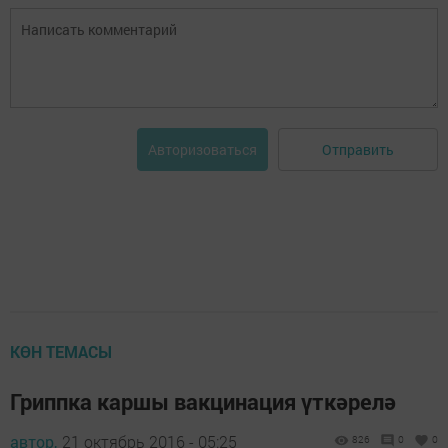
Отправить
Авторизоваться
КӨН ТЕМАСЫ
Гриппка каршы вакцинация үткәрелә
автор,
21 октябрь 2016 - 05:25
826
0
0