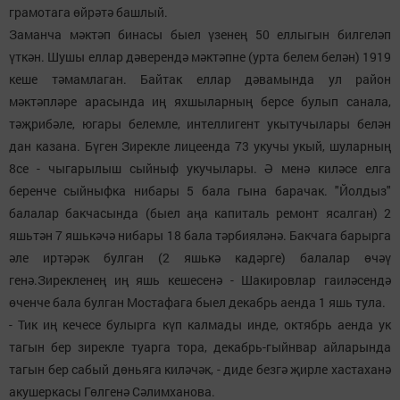
грамотага өйрәтә башлый.
Заманча мәктәп бинасы быел үзенең 50 еллыгын билгеләп
үткән. Шушы еллар дәверендә мәктәпне (урта белем белән) 1919
кеше тәмамлаган. Байтак еллар дәвамында ул район
мәктәпләре арасында иң яхшыларның берсе булып санала,
тәҗрибәле, югары белемле, интеллигент укытучылары белән
дан казана. Бүген Зирекле лицеенда 73 укучы укый, шуларның
8се - чыгарылыш сыйныф укучылары. Ә менә киләсе елга
беренче сыйныфка нибары 5 бала гына барачак. "Йолдыз"
балалар бакчасында (быел аңа капиталь ремонт ясалган) 2
яшьтән 7 яшькәчә нибары 18 бала тәрбияләнә. Бакчага барырга
әле иртәрәк булган (2 яшькә кадәрге) балалар өчәү
генә.Зирекленең иң яшь кешесенә - Шакировлар гаиләсендә
өченче бала булган Мостафага быел декабрь аенда 1 яшь тула.
- Тик иң кечесе булырга күп калмады инде, октябрь аенда ук
тагын бер зирекле туарга тора, декабрь-гыйнвар айларында
тагын бер сабый дөньяга киләчәк, - диде безгә җирле хастаханә
акушеркасы Гөлгенә Сәлимханова.