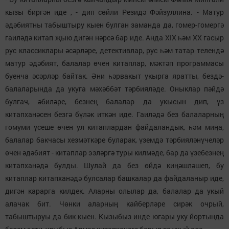
кызы биргән иде , - дип сөйли Резидә Фәйзуллина. - Матур
әдәбиятны табыштыру кыен булган заманда да, гомер-гомергә
гаиләдә китап җыю дигән нәрсә бар иде. Анда XIX һәм ХХ гасыр
рус классиклары әсәрләре, детективлар, рус һәм татар телендә
матур әдәбият, балалар өчен китаплар, мәктәп программасы
буенча әсәрләр байтак. Әни һәрвакыт укырга яратты, бездә-
балаларында да укуга мәхәббәт тәрбияләде. Оныклар пәйдә
булгач, әбиләре, безнең балалар да укысын дип, үз
китапханәсен безгә бүләк иткән иде. Гаиләдә без балаларның
гомуми үсеше өчен ул китаплардан файдаландык, һәм миңа,
балалар бакчасы хезмәткәре буларак, үземдә тәрбияләнүчеләр
өчен әдәбият - китаплар эзләргә туры килмәде, бар да үзебезнең
китапханәдә булды. Шулай да без өйдә киңәшләшеп, бу
китаплар китапханәдә булсалар башкалар да файдаланыр иде,
дигән карарга килдек. Аларны олылар да, балалар да укый
алачак бит. Чөнки аларның кайберләре сирәк очрый,
табыштыруы да бик кыен. Кызыбыз инде югары уку йортында