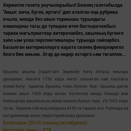
Хөрмәтле газета укучыларыбыз! Безнең газетабызда
"Авыл: кичә, бүген, иртәгә" дип аталган яңа рубрика
ачыла, монда без авыл тормышы турындагы
язмаларны тагы да тулырак итеп бастырачакбыз:
тарихи мәгълүматлар китерәчәкбез, авылның бүгенге
хәле һәм үсеш перспективалары турында сөйләрбез.
Басылган материалларга карата сезнең фикерләрегез
безгә бик мөһим. Әгәр дә нидер өстәргә һәм төгәллек...
Ерыклы авылы (гадәттәге Зирекле) Кичү елгасы янында
урнашкан. Авылга 1730 елда нигез салынган һәм баштагы
исеме Кичү - Адамча, Ерыклы тожъ булган. Яңа - Ерыклы дигән
исемне авыл 1900 елда алган. Бүгенгесе көндә Хамидә апа
Фәйзырова авылның иң өлкән кешесе булып тора. Ул 1922 елда
туган. Зирекле АҖ-ның мәйданы 4155 га тәшкил итә. Районда иң
күп урманнар аның территориясендә урнашкан.
Белешмә
(2016 елның октябренә)
Йортлар саны - 278