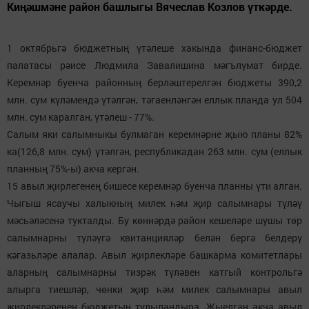
Киңәшмәне район башлыгы Вячеслав Козлов үткәрде.
1 октябрьгә бюджетның үтәлеше хакында финанс-бюджет
палатасы рәисе Людмила Завалишина мәгълүмат бирде.
Керемнәр буенча районның берләштерелгән бюджеты 390,2
млн. сум күләмендә үтәлгән, тәгаенләнгән еллык планда ул 504
млн. сум каралган, үтәлеш - 77%.
Салым яки салымныкы булмаган керемнәрне җыю планы 82%
ка(126,8 млн. сум) үтәлгән, республикадан 263 млн. сум (еллык
планның 75%-ы) акча кергән.
15 авыл җирлегенең бишесе керемнәр буенча планны үти алган.
Чыгыш ясаучы халыкның милек һәм җир салымнары түләү
мәсьәләсенә тукталды. Бу көннәрдә район кешеләре шушы төр
салымнарны түләүгә квитанцияләр белән бергә белдерү
кәгазьләре алалар. Авыл җирлекләре башкарма комитетлары
аларның салымнарны тизрәк түләвен катгый контрольгә
алырга тиешләр, чөнки җир һәм милек салымнары авыл
җирлекләренең бюджетын тулыландыра. Җыелган акча авыл