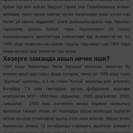
буена зур көч куйган Мидхәт Гариф улы Газыймовның хезмәт
җимеше. Авыл музее мәктәп музее базасында үсеш алган һәм
бүген ул милли мәдәният үзәге, районыбыздагы яшь буынны
тәрбияләү урыны булып тора. Зирекледәге 20 гасыр
башларындагы архитектура һәйкәлләре зур әһәмияткә ия. Бу
1905 елда төзелгән һәм эшләп торучы таш мәчет һәм 1909 елда
Инеш елгасы аша төзелгән таш күпер.
Хәзерге заманда авыл ничек яши?
1931 елда Зирекледә "Янга Тормыш" колхозы төзелгән, бу
исемне авыл картлары яхшы хәтерли, чөнки ул 1958 елда гына
"Дуслык" колхозы, ә 5 ел үткәч "Кичуй" колхозы дип аталган.
Кичуйда 7,5 мең гектардан артык файдалану җирләре
исәпләнгән, МЭТ - 1800 баш, сарыклар - 2500, дуңгызлар - 2000,
тавыклар - 2500 баш. Бүгенгесе көндә Зирекле халкының
яртысын тәшкил иткән, ул чорларда шушы колхозда эшләгән
хатын-кызлар үткәннәрне җылы итеп искә алалар. Мисал өчен,
быелгысы елның 12 октябрендә очрашуга җыелган элеккеге