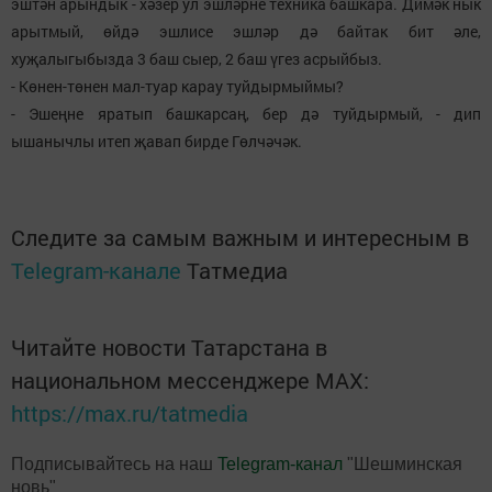
эштән арындык - хәзер ул эшләрне техника башкара. Димәк нык
арытмый, өйдә эшлисе эшләр дә байтак бит әле,
хуҗалыгыбызда 3 баш сыер, 2 баш үгез асрыйбыз.
- Көнен-төнен мал-туар карау туйдырмыймы?
- Эшеңне яратып башкарсаң, бер дә туйдырмый, - дип
ышанычлы итеп җавап бирде Гөлчәчәк.
Следите за самым важным и интересным в
Telegram-канале
Татмедиа
Читайте новости Татарстана в
национальном мессенджере MАХ:
https://max.ru/tatmedia
Подписывайтесь на наш
Telegram-канал
"Шешминская
новь"