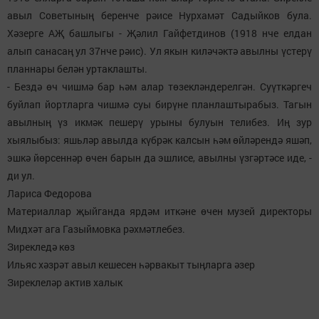
авыл Советының беренче рәисе Нурхамәт Садыйков була.
Хәзерге АҖ башлыгы - Җәлил Гайфетдинов (1918 нче елдан
алып санасаң ул 37нче рәис). Ул якын киләчәктә авылны үстерү
планнары белән уртаклашты.
- Бездә өч чишмә бар һәм алар төзекләндерелгән. Суүткәргеч
буйлап йортларга чишмә суы бирүне планлаштырабыз. Тагын
авылның үз икмәк пешерү урыны булуын телибез. Иң зур
хыялыбыз: яшьләр авылда күбрәк калсын һәм өйләрендә яшәп,
эшкә йөрсеннәр өчен барын да эшлисе, авылны үзгәртәсе иде, -
ди ул.
Лариса Федорова
Материаллар җыйганда ярдәм иткәне өчен музей директоры
Мидхәт ага Газыймовка рәхмәтлебез.
Зирекледә көз
Ильяс хәзрәт авыл кешесен һәрвакыт тыңларга әзер
Зиреклеләр актив халык