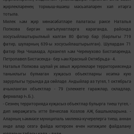
җирлекләренең тормыш-яшәеш мәсьәләләрен хәл итәргә
тотыла.
Милек һәм җир мөнәсәбәтләре палатасы рәисе Наталья
Попкова биргән мәгълүматларга караганда, районда
хосусыйлаштырылмый калган 80 фатир бар (барлыгы 719
фатир, шуларның 639-ы хосусыйлаштырылган). Шулардан 71
фатир Яңа Чишмәдә, Архангел һәм Черемухово Бистәләрендә,
Петропавел Бистәсендә - бер һәм Красный Октябрьдә - 4.
Наталья Попкова шулай ук авыл җирлекләре территориясендә
таныклыгы булмаган хуҗасыз объектларны исәпкә кую
зарурлыгы турында да сөйләде. Андыйлар аз түгел, 1 октябрьгә
ачыкланган объектлар - 79 (элеккеге гаражлар, складлар,
фермалар Һ.Б.).
- Сезнең территориядә хуҗасыз объектлар булырга тиеш түгел, -
дип мөрәҗәгать итте Вячеслав Козлов АҖ башлыкларына. -
Аларның һәммәсе муниципаль милеккә күчерелергә тиеш, аннан
инде алар сезгә файда китерсен өчен нәтиҗәле файдалану
юлларын табасы кала, - диде.