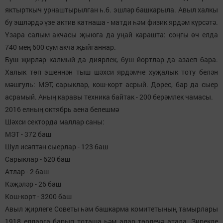
яктырткыч урнаштырылган һ.б. эшләр башкарыла. Авыл халкы
бу эшләрдә үзе актив катнаша - матди һәм физик ярдәм күрсәтә.
Үзара салым акчасы җыюга да уңай карашта: соңгы өч елда
740 мең 600 сум акча җыйганнар.
Буш җирләр калмый да диярлек, буш йортлар да азаеп бара.
Халык төп эшеннән тыш шәхси ярдәмче хуҗалык тоту белән
мәшгуль: МЭТ, сарыклар, кош-корт асрый. Дөрес, бар да сыер
асрамый. Аның каравы техника байтак - 200 берәмлек чамасы.
2016 елның октябрь аена белешмә
Шәхси секторда маллар саны:
МЭТ - 372 баш
Шул исәптән сыерлар - 123 баш
Сарыклар - 620 баш
Атлар - 2 баш
Кәҗәләр - 26 баш
Кош-корт - 3200 баш
Авыл җирлеге Советы һәм башкарма комитетының тамырлары
1918 елларга барып тоташа һәм алар төрлечә атала. Зирекле