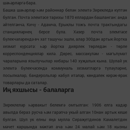
шәһәрләргә бара.
Башка шәһәрләр һәм районнар белән элемтә Зирекледә күптән
булган. Почта элемтәсе тарихы 1870 еллардан башланган: анда
әйтелгәнчә, Кичү - Адамча, Ерыклы тожъ почта трактындагы
станцияләрнең берсе була. Хәзер почта элемтәсе
бүлекчәләрендә өч хат ташучы эшли, алар 300дән артык йортка
хезмәт күрсәтә: һәр йортка диярлек төрледән - төрле
корреспонденцияләр килә. Дөрес, массакүләм - мәгълүмат
чараларына язылучылар нибары 140 хуҗалык кына. Шулай ук
элемтә бүлекчәсендә коммуналь хезмәтләргә түләүләрне,
посылкалар, бандерольләр кабул итәләр, көндәлек кирәк-ярак
товарлары да саталар.
Иң яхшысы - балаларга
Зиреклеләр һәрвакыт белемгә омтылган: 1906 елга кадәр
авылда бераз русча һәм гарәпчә укый алган 10нан артык кеше
булган. Шул ук елны яңа мулла Сираҗетдинов Камалетдин
мәчет каршында мәктәп ача һәм 24 малай һәм 18 кызны