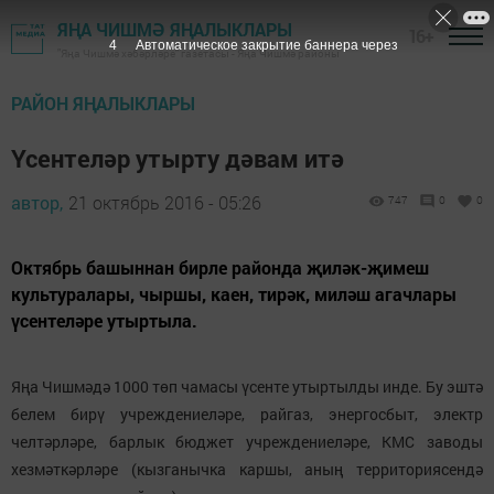
ЯҢА ЧИШМӘ ЯҢАЛЫКЛАРЫ
16+
3
Автоматическое закрытие баннера через
"Яңа Чишмә хәбәрләре" газетасы - Яңа Чишмә районы
РАЙОН ЯҢАЛЫКЛАРЫ
Үсентеләр утырту дәвам итә
автор,
21 октябрь 2016 - 05:26
747
0
0
Октябрь башыннан бирле районда җиләк-җимеш
культуралары, чыршы, каен, тирәк, миләш агачлары
үсентеләре утыртыла.
Яңа Чишмәдә 1000 төп чамасы үсенте утыртылды инде. Бу эштә
белем бирү учреждениеләре, райгаз, энергосбыт, электр
челтәрләре, барлык бюджет учреждениеләре, КМС заводы
хезмәткәрләре (кызганычка каршы, аның территориясендә