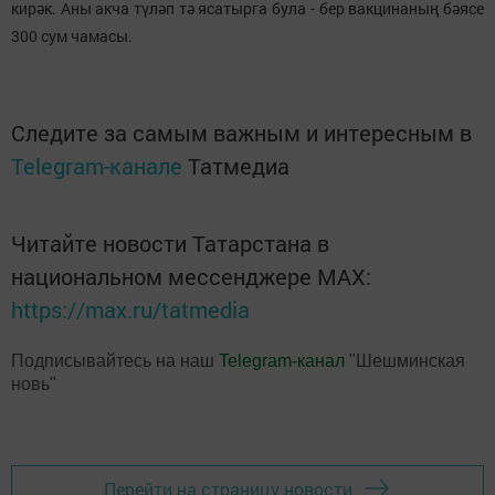
кирәк. Аны акча түләп тә ясатырга була - бер вакцинаның бәясе
300 сум чамасы.
Следите за самым важным и интересным в
Telegram-канале
Татмедиа
Читайте новости Татарстана в
национальном мессенджере MАХ:
https://max.ru/tatmedia
Подписывайтесь на наш
Telegram-канал
"Шешминская
новь"
Перейти на страницу новости