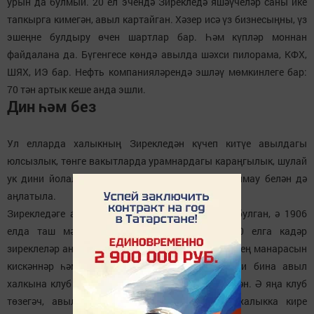
урын да булмый. 20 ел эчендә Зирекледә яшәүчеләр саны ике
тапкырга кимегән, авыл картайган. Хәзер исә үз бизнесыңны, үз
эшеңне булдыру өчен шартлар бар. Һәм күпләр моннан
файдалана да. Бүгенгесе көндә авылда шәхси пилорама, КФХ,
ШЯХ, ИЭ бар. Нефть компанияләрендә эшләү мөмкинлеге бар:
70 тән артык кеше анда эшли.
Дин һәм без
Ул елларда халыкның Зирекледән күчеп китүе авылдагы
юлсызлык, төнге вакытларда урамнардагы караңгылык, шулай
ук дини йолаларны үтәү (үткәрү) өчен урын булмау белән дә
аңлатыла.
Зирекледәге агач бина 1858 елда ук төзелгән булган, ә 1906
елда таш мәчет төзелгән һәм ачылган. 1930 елга кадәр
зиреклеләр анда намаз укыган. 1931 елда мәчетнең манарасын
кискәннәр һәм 60 ел буена диярлек бу тарихи бина авыл
халкына клуб һәм китапханә буларак хезмәт иткән. Ә яңа клуб
төзегәч, авыл картлары әйтмешли, "бинаны халыкка кире