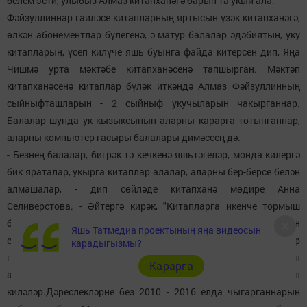
белем эсти, улыбыз Алмаз китапханәгә барып та укый ала.
Фәйзуллиннар гаиләсе китапларның яртысын үзәк китапханәгә,
өлкән абонементлар бүлегенә, ә матур балалар әдәбиятын, уку
китапларын, үсеп килүче яшь буынга файда китерсен дип, Яңа
Чишмә урта мәктәбе китапханәсенә тапшырган. Мәктәп
китапханәсенә китаплар бүләк иткәндә Алмаз Фәйзуллинның
сыйныфташларын - 2 сыйныф укучыларын чакырганнар.
Балалар шунда ук кызыксынып аларны карарга тотынганнар,
аларны компьютер гасыры балалары димәссең дә.
- Безнең балалар, бигрәк тә кечкенә яшьтәгеләр, монда килергә
бик яраталар, укырга китаплар алалар, аларны бер-берсе белән
алмашалар, - дип сөйләде китапханә мөдире Анна
Селиверстова. - Әйтергә кирәк, "Китапларга икенче тормыш
бирик" акциясендә яңачишмәлеләр бик теләп катнашалар. Үткән
Яшь Татмедиа проектының яңа видеосын
ел безгә байтак китап бүләк иттеләр. Мисал өчен, Лаптевлар
карадыгызмы?
гаиләсе рус классикасы, чит ил әдәбиятыннан 100 данәдән
Карарга
артык китап алып килде. Һәм быел да кешеләр китаплар алып
киләләр.Дәреслекләрне без 2010 - 2016 елда чыгарганнарын