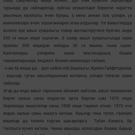
сыер савучылар авыр хезмәт, дус һәм күңелле эшләүләре
турында да сөйләделәр, куйган хезмәтләре беренче чиратта
авылның муллыгы өчен булуы, ә менә аннан соң үзләре, үз
иминлекләре өчен эшләгәннәрен искә алдылар. Ул вакытларда
колхоз эре авыл хуҗалыгы товар җитештерүчесе булган, анда
350 гә якын кеше эшләгән. Ә хәзер авыл хуҗалыгында эшкә
яраклы 300 кешедән нибары 30 га якыны гына эшли.
Калганнары үзләренә эшне икътисадның башка
тармакларында, бюджет, бизнес өлкәсендә тапкан.
- Һәм бу яхшы да, - дип сөйли АҖ башлыгы Җәлил Гайфетдинов,
- яшьләр, туган авылларыннан китмичә, үзләре теләгән эшне
табалар.
Әгәр дә инде авыл тарихына әйләнеп кайтсак, авыл оешканнан
бирле халык саны елдан-ел арта барган һәм 1970 елда
Зирекледә яшәүчеләр саны 1808 кеше тәшкил иткән. 1970 нче
елдан халык саны кимүгә киткән. Яшьләр генә түгел, гаиләле
кешеләр дә төзелә торган шәһәрләргә - Түбән Камага, Яр
Чаллыга күчеп киткән. Чөнки авылда, колхоздан башка, барыр