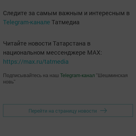
Следите за самым важным и интересным в
Telegram-канале
Татмедиа
Читайте новости Татарстана в
национальном мессенджере MАХ:
https://max.ru/tatmedia
Подписывайтесь на наш
Telegram-канал
"Шешминская
новь"
Перейти на страницу новости