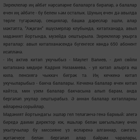
Зиреклеләр иң әйбәт нәрсәләрне балаларга бирәләр, ә балалар
өчен иң әйбәте - бу белем һәм осталык. Шуның өчен дә авылда
төрле түгәрәкләр, секцияләр, башка дәресләр эшли, алар
мәктәптә, "Аҗаган" яшүсмерләр клубында, китапханәдә, авыл
мәдәният йортында, музейда оештырыла. Зиреклеләр укырга
яраталар: авыл китапханәсендә бүгенгесе көндә 650 абонент
исәпләнә.
- Иң актив китап укучыбыз - Мәүлет Вәлиев, - дип сөйли
китапханә мөдире Кадрия Низамиева, - ул китап алырга еш
килә, пенсиягә чыккач бигрәк тә. Иң кечкенә китап
укучыларыбыз - бакча балалары. Кечкенә балалар өчен китап
кайтса, мин үзем балалар бакчасына алып барам, анда
бергәләп укулар оештырабыз. Ә аннан балалар китапларны
өйләренә сорыйлар.
Мәдәният йортындагы эшләр гел теләгәнчә генә бармый: әлегә
биредә даими директор юк, яшьләр белән шөгыльләнү өчен
укытучылар бу миссияне үз өсләренә алганнар, сәнгать
җитәкчесе белән бергәләп алар бәйрәм чаралары,