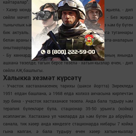
кайтаралар".
- Хәзер монда җомга намазына 50гә якын кеше җыела, - дип
сөйли мәчет имамы Ильяс хәзрәт Сөләйманов. - Без җирдә
тынычлык һәм иминлек булсын дип дога кылабыз һәм бу бүген
бик актуаль. Һәрвакытта да мәчеткә килүчеләргә туганнары
белән араны өзмәүләрен һәм бакыйлыкка күчкән ата-аналарын
онытмауларын искәртеп торам.
- Бу көннәрдә мәчет бинасы реставрацияләнә, аның янында
ашханә төзелде, тагын берсе төзелә - хатын-кызлар өчен, - дип
сөйли АҖ башлыгы.
Халыкка хезмәт күрсәтү
- Участок хастаханәсенең тарихы (шәхси йортта) Зирекледә
1951 елдан башлана, ә 1968 елда колхоз акчасына кирпечтән
зур бина - участок хастаханәсе төзелә. Анда бала тудыру һәм
терапия бүлекләре була, стационар 35-50 урынга (койка)
исәпләнгән. Хастаханә ул чакларда да һәм бүген дә абруйлы
санала, тик хәзер анда көндезге стационарда нибары 7 койка
гына калган, ә бала тудыру өчен хәзер хатын-кызлар