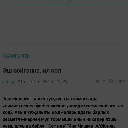
ҖӘМГЫЯТЬ
Эш сөйгәнне, ил сөя
автор,
21 октябрь 2016 - 05:23
691
0
0
Терлекчелек - авыл хуҗалыгы тармагында
әһәмиятлелек буенча икенче урында (үсемлекчелектән
соң). Авыл хуҗалыгы оешмаларындагы барлык
хезмәтчәннәрнең мул тормышы аның никадәр яхшы
үсеш алуына бәйле. "Сөт иле" "Яңа Чишмә" ААҖ-нең