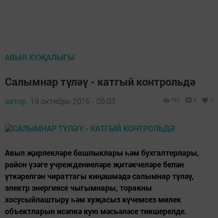
АВЫЛ ХУҖАЛЫГЫ
Салымнар түләү - катгый контрольдә
автор,
19 октябрь 2016 - 05:03
762
0
0
Авыл җирлекләре башлыклары һәм бухгалтерлары,
район үзәге учреждениеләре җитәкчеләре белән
үткәрелгән чираттагы киңәшмәдә салымнар түләү,
электр энергиясе чыгымнары, торакны
хосусыйлаштыру һәм хуҗасыз күчемсез милек
объектларын исәпкә кую мәсьәләсе тикшерелде.