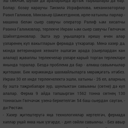
эш сөючән, шулай да араларында артык тырышлары да бар.
Болар: бозау караучы Тәнзилә Исрафилова, механизаторлар
Рәзил Галимов, Минзаһир Шәмсетдинов, ирле-хатынлы парлар -
машина белән сыер савучы оператор Ралиф һәм хисапчы
Рәзинә Галимовлар, терлекче Икрам һәм сыер савучы Гөлчәчәк
Шәйхетдиновлар. Эштә зур уңышларга ирешү өчен алар
үзләренең күп вакытларын фермада үткәрәләр. Менә хәзер дә,
монда ветеринария хезмәте эшләгән арада (сыерлардан кан
алалар) җаваплы терлекчеләр үзләре карый торган терлекләре
янында торалар. Бездә проблема да бар - алмаш савымчылар
җитешми. Бик кирәккәндә шахмайлыларга мөрәҗәгать итәбез.
Икрам 30 ел инде терлекчелектә эшли, хатыны - 26 ел, аларның
бу эштә тәҗрибәләре зур, шунлыктан савымны (сөтне) дә күп
алалар. Ферма 9 айда тапшырган 1562 тонна сөтнең 130
тоннасын Гөлчәчәк үзенә беркетелгән 54 баш сыердан сауган, -
ди Рөстәм.
- Хәзер җитештерүгә яңа технологияләр кертелгәч, фермада
хәлләр уңай якка нык үзгәрде, - дип сөйли савымчы. - Без авыр