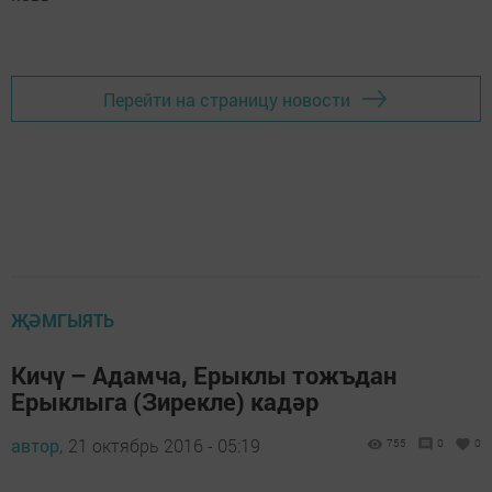
Перейти на страницу новости
ҖӘМГЫЯТЬ
Кичү – Адамча, Ерыклы тожъдан
Ерыклыга (Зирекле) кадәр
автор,
21 октябрь 2016 - 05:19
755
0
0