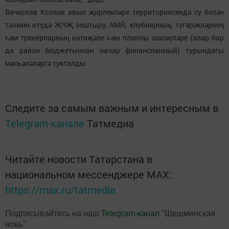
Вячеслав Козлов авыл җирлекләре территориясендә су белән
тәэмин итүдә ҖЧҖ оештыру, АМЙ, клубларның, түгәрәкләрнең
һәм тренерларның нәтиҗәле һәм планлы эшләүләре (алар бар
да район бюджетыннан начар финансланмый) турындагы
мәсьәләләргә тукталды.
Следите за самым важным и интересным в
Telegram-канале
Татмедиа
Читайте новости Татарстана в
национальном мессенджере MАХ:
https://max.ru/tatmedia
Подписывайтесь на наш
Telegram-канал
"Шешминская
новь"