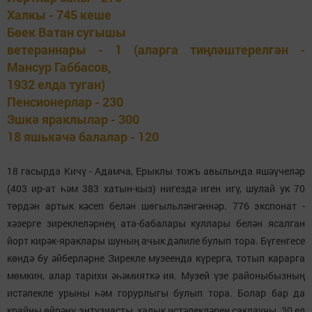
Халкы - 745 кеше
Бөек Ватан сугышы
ветераннары - 1
(аларга тиңләштерелгән
-
Мансур Габбасов,
1932 елда туган)
Пенсионерлар - 230
Эшкә яраклылар - 300
18 яшькәчә балалар - 120
18 гасырда Кичү - Адамча, Ерыклы тожъ авылында яшәүчеләр
(403 ир-ат һәм 383 хатын-кыз) нигездә иген игү, шулай ук 70
төрдән артык кәсеп белән шөгыльләнгәннәр. 776 экспонат -
хәзерге зиреклеләрнең ата-бабалары куллары белән ясалган
йорт кирәк-яраклары шуның ачык дәлиле булып тора. Бүгенгесе
көндә бу әйберләрне Зирекле музеенда күрергә, тотып карарга
мөмкин, алар тарихи әһәмияткә ия. Музей үзе районыбызның
истәлекле урыны һәм горурлыгы булып тора. Болар бар да
крайны өйрәнү энтузиасты, халык истәлекләрен саклаучы, 30 ел