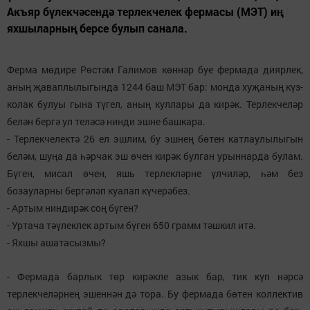
Акъяр бүлекчәсендә терлекчелек фермасы (МЭТ) иң
яхшыларның берсе булып санала.
Ферма мөдире Рөстәм Галимов көннәр буе фермада диярлек,
аның җаваплылыгында 1244 баш МЭТ бар: монда хуҗаның күз-
колак булуы гына түгел, аның куллары да кирәк. Терлекчеләр
белән бергә ул теләсә нинди эшне башкара.
- Терлекчелектә 26 ел эшлим, бу эшнең бөтен катлаулылыгын
беләм, шуңа да һәрчак эш өчен кирәк булган урыннарда булам.
Бүген, мисал өчен, яшь терлекләрне үлчиләр, һәм без
бозауларны бергәләп куалап күчерәбез.
- Артым ниндирәк соң бүген?
- Уртача тәүлеклек артым бүген 650 грамм тәшкил итә.
- Яхшы ашатасызмы?
- Фермада барлык төр кирәкле азык бар, тик күп нәрсә
терлекчеләрнең эшеннән дә тора. Бу фермада бөтен коллектив