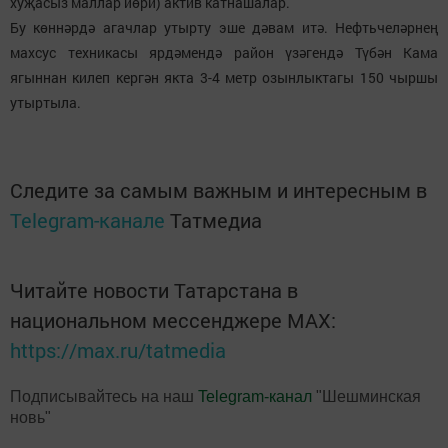
хуҗасыз маллар йөри) актив катнашалар.
Бу көннәрдә агачлар утырту эше дәвам итә. Нефтьчеләрнең
махсус техникасы ярдәмендә район үзәгендә Түбән Кама
ягыннан килеп кергән якта 3-4 метр озынлыктагы 150 чыршы
утыртыла.
Следите за самым важным и интересным в
Telegram-канале
Татмедиа
Читайте новости Татарстана в
национальном мессенджере MАХ:
https://max.ru/tatmedia
Подписывайтесь на наш
Telegram-канал
"Шешминская
новь"