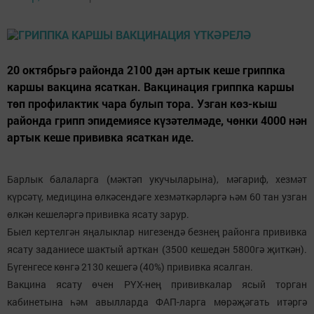
20 октябрьгә районда 2100 дән артык кеше гриппка
каршы вакцина ясаткан. Вакцинация гриппка каршы
төп профилактик чара булып тора. Узган көз-кыш
районда грипп эпидемиясе күзәтелмәде, чөнки 4000 нән
артык кеше прививка ясаткан иде.
Барлык балаларга (мәктәп укучыларына), мәгариф, хезмәт
күрсәтү, медицина өлкәсендәге хезмәткәрләргә һәм 60 тан узган
өлкән кешеләргә прививка ясату зарур.
Быел кертелгән яңалыклар нигезендә безнең районга прививка
ясату заданиесе шактый арткан (3500 кешедән 5800гә җиткән).
Бүгенгесе көнгә 2130 кешегә (40%) прививка ясалган.
Вакцина ясату өчен РҮХ-нең прививкалар ясый торган
кабинетына һәм авылларда ФАП-ларга мөрәҗәгать итәргә