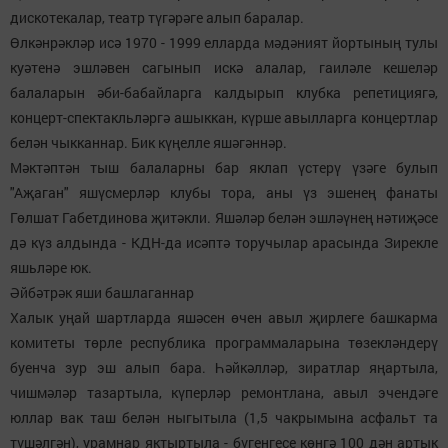
дискотекалар, театр түгәрәге алып баралар.
Өлкәнрәкләр исә 1970 - 1999 елларда мәдәният йортының тулы
куәтенә эшләвен сагынып искә алалар, гаиләле кешеләр
балаларын әби-бабайларга калдырып клубка репетициягә,
концерт-спектакльләргә ашыккан, күрше авылларга концертлар
белән чыкканнар. Бик күңелле яшәгәннәр.
Мәктәптән тыш балаларны бар яклап үстерү үзәге булып
"Аҗаган" яшүсмерләр клубы тора, аны үз эшенең фанаты
Гөлшат Габетдинова җитәкли. Яшәләр белән эшләүнең нәтиҗәсе
дә күз алдында - КДН-да исәптә торучылар арасында Зирекле
яшьләре юк.
Әйбәтрәк яши башлаганнар
Халык уңай шартларда яшәсен өчен авыл җирлеге башкарма
комитеты төрле республика программаларына төзекләндерү
буенча зур эш алып бара. Һәйкәлләр, зиратлар яңартыла,
чишмәләр тазартыла, күперләр ремонтлана, авыл эчендәге
юллар вак таш белән ныгытыла (1,5 чакрымына асфальт та
түшәлгән), урамнар яктыртыла - бүгенгесе көнгә 100 дән артык