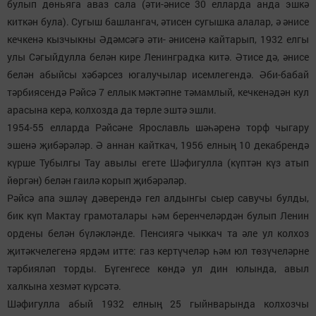
булып дөньяга аваз сала (әти-әнисе 30 елларда анда эшкә
киткән була). Сугыш башлангач, әтисен сугышка алалар, ә әнисе
кечкенә кызчыкны Әдәмсәгә әти- әнисенә кайтарып, 1932 елгы
улы Сәгыйдулла белән кире Ленинградка китә. Әтисе дә, әнисе
белән абыйсы хәбәрсез югалучылар исемлегендә. Әби-бабай
тәрбиясендә Рәйсә 7 еллык мәктәпне тәмамлый, кечкенәдән кул
арасына керә, колхозда да төрле эштә эшли.
1954-55 елларда Рәйсәне Ярославль шәһәренә торф чыгару
эшенә җибәрәләр. Ә аннан кайткач, 1956 елның 10 декабрендә
күрше Тубылгы Тау авылы егете Шәфигулла (күптән күз атып
йөргән) белән гаилә корып җибәрәләр.
Рәйсә апа эшләү дәверендә гел алдынгы сыер савучы булды,
бик күп Мактау грамоталары һәм беренчеләрдән булып Ленин
ордены белән бүләкләнде. Пенсиягә чыккач та әле ул колхоз
җитәкчелегенә ярдәм итте: газ кертүчеләр һәм юл төзүчеләрне
тәрбияләп торды. Бүгенгесе көндә ул дин юлында, авыл
халкына хезмәт күрсәтә.
Шәфигулла абый 1932 елның 25 гыйнварында колхозчы