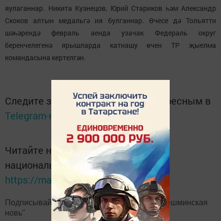
яулаганнар. Никита Кузнецов, Юрий Стариков һәм Александр
Скоков алтын медальгә ия булганнар. Өчесе дә Тольятти
шәһәрендә февраль аенда узачак Федераль округ
беренчелегенә ярышларда катнашу өчен ТР җыелма
командасына кертелгән.
Следите за самым важным и интересным в
Telegram-канале
Татмедиа
Читайте новости Татарстана в
национальном мессенджере MАХ:
https://max.ru/tatmedia
Подписывайтесь на наш
Telegram-канал
"Шешминская
новь"