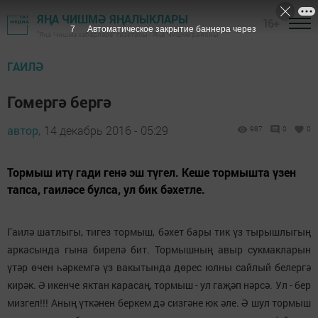
ЯҢА ЧИШМӘ ЯҢАЛЫКЛАРЫ
16+
6
Автоматическое закрытие баннера через
"Яңа Чишмә хәбәрләре" газетасы - Яңа Чишмә районы
ГАИЛӘ
Гомергә бергә
автор,
14 декабрь 2016 - 05:29
987
0
0
Тормыш итү гади генә эш түгел. Кеше тормышта үзен
тапса, гаиләсе булса, ул бик бәхетле.
Гаилә шатлыгы, тигез тормыш, бәхет бары тик үз тырышлыгың
аркасында гына бирелә бит. Тормышның авыр сукмакларын
үтәр өчен һәркемгә үз вакытында дөрес юлны сайлый белергә
кирәк. Ә икенче яктан карасаң, тормыш - ул гаҗәп нәрсә. Ул - бер
мизгел!!! Аның үткәнен беркем дә сизгәне юк әле. Ә шул тормыш