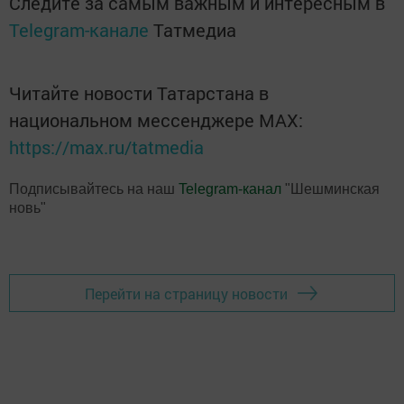
Следите за самым важным и интересным в
Telegram-канале
Татмедиа
Читайте новости Татарстана в
национальном мессенджере MАХ:
https://max.ru/tatmedia
Подписывайтесь на наш
Telegram-канал
"Шешминская
новь"
Перейти на страницу новости