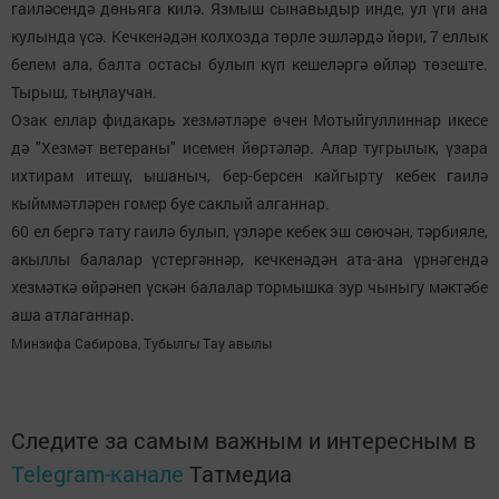
гаиләсендә дөньяга килә. Язмыш сынавыдыр инде, ул үги ана
кулында үсә. Кечкенәдән колхозда төрле эшләрдә йөри, 7 еллык
белем ала, балта остасы булып күп кешеләргә өйләр төзеште.
Тырыш, тыңлаучан.
Озак еллар фидакарь хезмәтләре өчен Мотыйгуллиннар икесе
дә "Хезмәт ветераны" исемен йөртәләр. Алар тугрылык, үзара
ихтирам итешү, ышаныч, бер-берсен кайгырту кебек гаилә
кыйммәтләрен гомер буе саклый алганнар.
60 ел бергә тату гаилә булып, үзләре кебек эш сөючән, тәрбияле,
акыллы балалар үстергәннәр, кечкенәдән ата-ана үрнәгендә
хезмәткә өйрәнеп үскән балалар тормышка зур чыныгу мәктәбе
аша атлаганнар.
Минзифа Сабирова, Тубылгы Тау авылы
Следите за самым важным и интересным в
Telegram-канале
Татмедиа