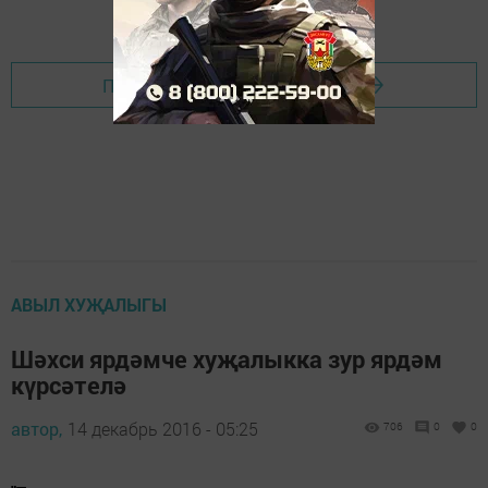
Перейти на страницу новости
АВЫЛ ХУҖАЛЫГЫ
Шәхси ярдәмче хуҗалыкка зур ярдәм
күрсәтелә
автор,
14 декабрь 2016 - 05:25
706
0
0