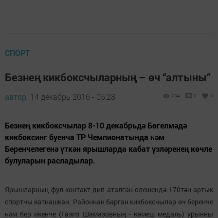
СПОРТ
Безнең кикбоксчыларның – өч “алтыны“
автор,
14 декабрь 2016 - 05:28
754
0
0
Безнең кикбоксчылар 8-10 декабрьдә Бөгелмәдә
кикбоксинг буенча ТР Чемпионатында һәм
Беренчелегенә үткән ярышларда кабат үзләренең көчле
булуларын расладылар.
Ярышларның фул-контакт дип аталган өлешендә 170тән артык
спортчы катнашкан. Районнан барган кикбоксчылар өч беренче
һәм бер икенче (Газиз Шамазовның - көмеш медаль) урынны