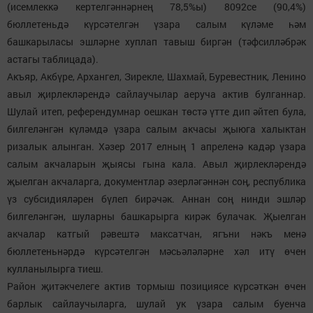
(исемлеккә кертелгәннәрнең 78,5%ы) 8092се (90,4%)
бюллетеньдә күрсәтелгән үзара салым күләме һәм
башкарыласы эшләрне хуплап тавыш биргән (тәфсилләбрәк
астагы таблицада).
Акъяр, Акбүре, Архангел, Зирекле, Шахмай, Буревестник, Ленино
авыл җирлекләрендә сайлаучылар аеруча актив булганнар.
Шулай итеп, референдумнар оешкан төстә үтте дип әйтеп була,
билгеләнгән күләмдә үзара салым акчасы җыюга халыктан
ризалык алынган. Хәзер 2017 елның 1 апреленә кадәр үзара
салым акчаларын җыясы гына кала. Авыл җирлекләрендә
җыелган акчаларга, документлар әзерләгәннән соң, республика
үз субсидияләрен бүлеп бирәчәк. Аннан соң нинди эшләр
билгеләнгән, шуларны башкарырга кирәк булачак. Җыелган
акчалар катгый рәвештә максатчан, ягъни нәкъ менә
бюллетеньнәрдә күрсәтелгән мәсьәләләрне хәл итү өчен
кулланылырга тиеш.
Район җитәкчелеге актив тормыш позициясе күрсәткән өчен
барлык сайлаучыларга, шулай ук үзара салым буенча