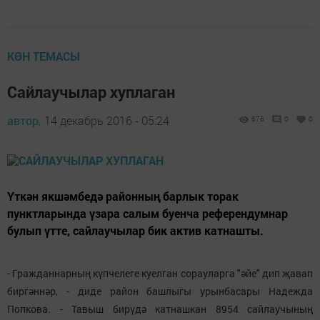
КӨН ТЕМАСЫ
Сайлаучылар хуплаган
автор,
14 декабрь 2016 - 05:24
676
0
0
Үткән якшәмбедә районның барлык торак
пунктларында үзара салым буенча референдумнар
булып үтте, сайлаучылар бик актив катнашты.
- Гражданнарның күпчелеге куелган сорауларга "әйе" дип җавап
биргәннәр, - диде район башлыгы урынбасары Надежда
Попкова. - Тавыш бирүдә катнашкан 8954 сайлаучының