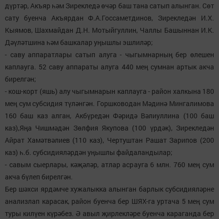
дүртәр, Акъяр һәм Зирекледә өчәр баш тана сатып алынган. Сөт
сату буенча Акъярдан Ф.А.Госсаметдинов, Зирекледән И.Х.
Кыямов, Шахмайдан Д.Н. Мотыйгуллин, Чаллы Башыннан И.К.
Дәүләтшина һәм башкалар уңышлы эшлиләр;
- саву аппаратлары сатып алуга - чыгымнарның бер өлешен
каплауга. 52 саву аппараты алуга 440 мең сумнан артык акча
бирелгән;
- кош-корт (яшь) алу чыгымнарын каплауга - район халкына 180
мең сум субсидия түләнгән. Горшководан Мәдинә Мингалимова
160 баш каз алган, Акбүредән Фәридә Вәлиуллина (100 баш
каз),Яңа Чишмәдән Зөлфия Якупова (100 үрдәк), Зирекледән
Айрат Хамәтвәлиев (110 каз), Чертуштан Рашат Зарипов (200
каз) һ.б. субсидияләрдән уңышлы файдаландылар;
- савым сыерлары, кәҗәләр, атлар асрауга 6 млн. 760 мең сум
акча бүлеп бирелгән.
Бер шәхси ярдәмче хужалыкка алынган барлык субсидияләрне
анализлап карасак, район буенча бер ШЯХ-га уртача 5 мең сум
туры килүен күрәбез. Ә авыл җирлекләре буенча караганда бер