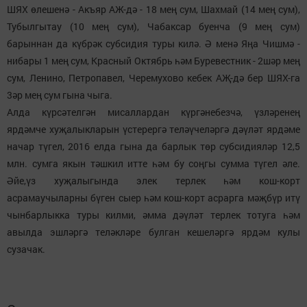
ШЯХ өлешенә - Акъяр АЖ-дә - 18 мең сум, Шахмай (14 мең сум),
Тубылгытау (10 мең сум), Чабаксар буенча (9 мең сум)
барыннан да күбрәк субсидия туры килә. Ә менә Яңа Чишмә -
нибары 1 мең сум, Красный Октябрь һәм Буревестник - 2шәр мең
сум, Ленино, Петропавел, Черемухово кебек АҖ-дә бер ШЯХ-га
3әр мең сум гына чыга.
Алда күрсәтелгән мисаллардан күргәнебезчә, үзләренең
ярдәмче хуҗалыкларын үстерергә теләүчеләргә дәүләт ярдәме
начар түгел, 2016 елда гына да барлык төр субсидияләр 12,5
млн. сумга якын тәшкил итте һәм бу соңгы сумма түгел әле.
Әйе,үз хуҗалыгында элек терлек һәм кош-корт
асрамаучыларны бүген сыер һәм кош-корт асрарга мәҗбүр итү
чынбарлыкка туры килми, әмма дәүләт терлек тотуга һәм
авылда эшләргә теләкләре булган кешеләргә ярдәм кулы
сузачак.