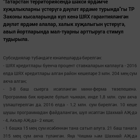
"Татарстан территориясендә шәхси ярдәмче
хуҗалыкларны үстерүгә дәүләт ярдәме турында"гы ТР
Законы кысаларында күп кенә ШЯХ гарантияләнгән
дәүләт ярдәме алалар, халык хуҗалыгын үстерүгә,
авыл йортларында мал-туарны арттыруга стимул
тудырыла.
Субсидияләр түбәндәге юнәлешләрдә бирелгән:
- ШЯХ кредитлары буенча процент ставкаларын каплауга - 2016
елда ШЯХ кредитлары алган район кешеләре 3 млн. 204 мең сум
акча алган;
- 3-8 баш сыерга исәпләнгән мини-ферма төзелешенә.
Программа бик кирәкле булып чыккан, инде 1,8 млн. сум акча
үзләштерелгән дә, 2016 елда - 1,2 млн. сум бирелгән. 10 кеше
шушы программадан файдаланган, шул исәптән Шахмай АҖ-дә
- 4, Акъяр АҖ-дә - 2 кеше;
- 1 башка 15 мең сум исәбеннән тана сатып алуга. 21 баш танага
315 мең сум акча түләнгән. Яңа Чишмә һәм Шахмай АҖ-дә