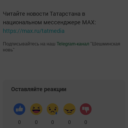
Читайте новости Татарстана в
национальном мессенджере MАХ:
https://max.ru/tatmedia
Подписывайтесь на наш
Telegram-канал
"Шешминская
новь"
Оставляйте реакции
0
0
0
0
0