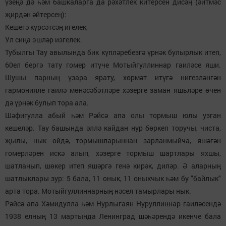
үзеңә дә һәм башкаларга да рәхәтлек китерсен дисәң (әйтмәс
җирдән әйтерсең):
Кешегә күрсәтсәң игелек,
Ул сиңа эшләр изгелек.
Тубылгы Тау авылында бик күпләребезгә үрнәк булырлык итеп,
60ел бергә тату гомер итүче Мотыйгуллиннар гаиләсе яши.
Шушы парның үзара ярату, хөрмәт итүгә нигезләнгән
гармонияле гаилә мөнәсәбәтләре хәзерге заман яшьләре өчен
дә үрнәк булып тора ала.
Шәфигулла абый һәм Рәйсә апа олы тормыш юлы узган
кешеләр. Тау башында әллә кайдан нур бөркеп торучы, чиста,
җылы, нык өйдә, тормышларыннан зарланмыйча, яшәгән
гомерләрен искә алып, хәзерге тормыш шартлары яхшы,
шатланып, шөкер итеп яшәргә генә кирәк, диләр. Ә аларның
шатлыклары зур: 5 бала, 11 онык, 11 оныкчык һәм бу "байлык"
арта тора. Мотыйгуллиннарның нәсел тамырлары нык.
Рәйсә апа Хәмидулла һәм Нурлыгаян Нуруллиннар гаиләсендә
1938 елның 13 мартында Ленинград шәһәрендә икенче бала