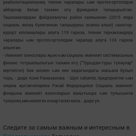
реабилитацияләүнең техник чаралары һәм протез-ортопедик
әйберләр белән тәэмин итү функциясе тапшырылган.
Ташламалардан файдаланучы район халкыннан (2015 елда
социаль яклау бүлегеннән тапшыруны исәпкә алып) санатор-
курорт юлламалары алуга 119 гариза, техник тернәкләндерү
чаралары һәм протез-ортопедик чаралар алуга 124 гариза
алынган.
- Иминият взнослары җыю һәм социаль иминият системасының
финанс тотрыклылыгын тәэмин итү ("Турыдан-туры түләүләр"
кертелгәч) бик кискен һәм көн кадагындагы мәсьәлә булып
тора, - диде Асия Рамазанова. - Шул сәбәпле, предприятие һәм
оешма җитәкчеләренә Рәсәй Федерациясе Социаль иминият
фондына иминият взносларын вакытында һәм тулысынча
түләүнең мөһимлеген искәртәсем килә, - диде ул.
Следите за самым важным и интересным в