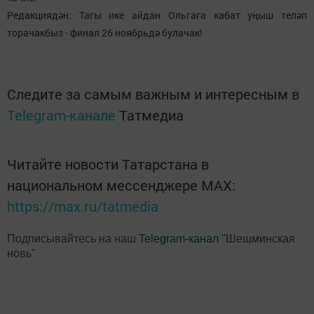
Редакциядән: Тагы ике айдан Ольгага кабат уңыш теләп
торачакбыз - финал 26 ноябрьдә булачак!
Следите за самым важным и интересным в
Telegram-канале
Татмедиа
Читайте новости Татарстана в
национальном мессенджере MАХ:
https://max.ru/tatmedia
Подписывайтесь на наш
Telegram-канал
"Шешминская
новь"