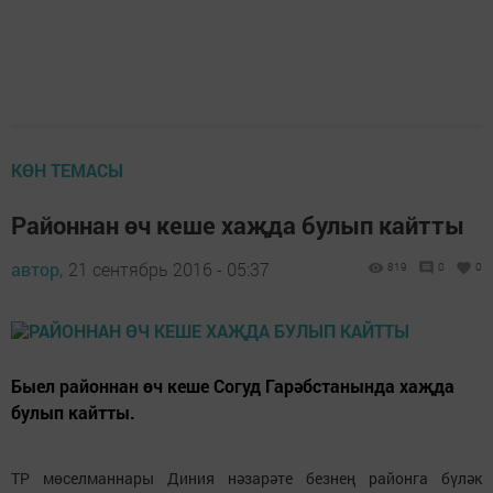
КӨН ТЕМАСЫ
Районнан өч кеше хаҗда булып кайтты
автор,
21 сентябрь 2016 - 05:37
819
0
0
Быел районнан өч кеше Согуд Гарәбстанында хаҗда
булып кайтты.
ТР мөселманнары Диния нәзарәте безнең районга бүләк