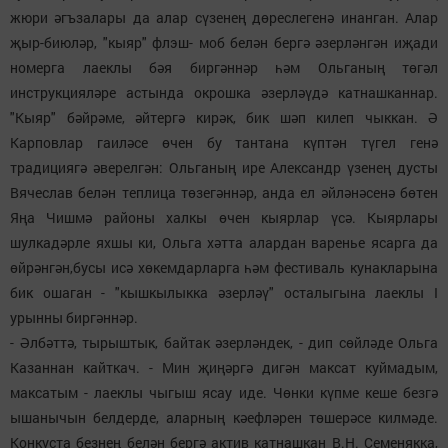
жюри әгъзалары да алар сүзенең дөреслегенә инанган. Алар
җыр-биюләр, "кыяр" флэш- моб белән бергә әзерләнгән иҗади
номерга лаеклы бәя биргәннәр һәм Ольганың төгәл
инструкцияләре астында окрошка әзерләүдә катнашканнар.
"Кыяр" бәйрәме, әйтергә кирәк, бик шәп килеп чыккан. Ә
Карповлар гаиләсе өчен бу тантана күптән түгел генә
традициягә әверелгән: Ольганың ире Александр үзенең дусты
Вячеслав белән теплица төзегәннәр, анда ел әйләнәсенә бөтен
Яңа Чишмә районы халкы өчен кыярлар үсә. Кыярлары
шулкадәрле яхшы ки, Ольга хәтта алардан варенье ясарга да
өйрәнгән,бусы исә хөкемдарларга һәм фестиваль кунакларына
бик ошаган - "кышкылыкка әзерләү" осталыгына лаеклы I
урынны биргәннәр.
- Әлбәттә, тырыштык, байтак әзерләндек, - дип сөйләде Ольга
Казаннан кайткач. - Мин җиңәргә дигән максат куймадым,
максатым - лаеклы чыгыш ясау иде. Чөнки күпме кеше безгә
ышанычын белдерде, аларның кәефләрен төшерәсе килмәде.
Конкуста безнең белән бергә актив катнашкан В.Н. Семенякка,