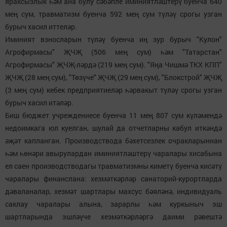
яраксызлык һәм ана булу сәбәпле иминиятләштерү буенча 640
мең сум, травматизм буенча 592 мең сум түләү срогы узган
бурыч хасил иттеләр.
Иминият взносларын түләү буенча иң зур бурыч "Кулон"
Агрофирмасы" ҖЧҖ (506 мең сум) һәм "Татарстан"
Агрофирмасы" ҖЧҖ-ләрдә (219 мең сум). "Яңа Чишмә ТКХ КПП"
ҖЧҖ (28 мең сум), "Төзүче" ҖЧҖ (29 мең сум), "Блокстрой" ҖЧҖ
(3 мең сум) кебек предприятиеләр һәрвакыт түләү срогы узган
бурыч хасил итәләр.
Биш бюджет учреждениесе буенча 11 мең 807 сум күләмендә
недоимкага юл куелган, шулай да отчетларны кабул иткәндә
әҗәт капланган. Производствода бәхетсезлек очракларыннан
һәм һөнәри авырулардан иминиятләштерү чаралары хисабына
ел саен производстводагы травматизмны киметү буенча кисәтү
чаралары финанслана: хезмәткәрләр санаторий-курортларда
дәваланалар, хезмәт шартлары махсус бәяләнә, индивидуаль
саклау чаралары алына, зарарлы һәм куркыныч эш
шартларында эшләүче хезмәткәрләргә даими рәвештә