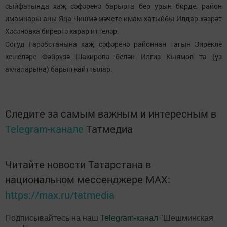
сыйфатында хаҗ сәфәренә барырга бер урын бирде, район
имамнары аны Яңа Чишмә мәчете имам-хатыйбы Илдар хәзрәт
Хәсәновка бирергә карар иттеләр.
Согуд Гарәбстанына хаҗ сәфәренә районнан тагын Зирекле
кешеләре Фәйрүзә Шакирова белән Илгиз Кыямов та (үз
акчаларына) барып кайттылар.
Следите за самым важным и интересным в
Telegram-канале
Татмедиа
Читайте новости Татарстана в
национальном мессенджере MАХ:
https://max.ru/tatmedia
Подписывайтесь на наш
Telegram-канал
"Шешминская