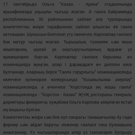
17 сентябрьдә Ольга "Казан - Арена" стадионында
ярымфиналда уңышлы чыгыш ясаган. Ә гаилә бәйрәмендә
республиканың 30 районыннан сайлап алу турларында
компетентлы жюри тарафыннан сайлап алынган 44 гаилә
катнашкан. Шунысын билгеләп үтү сөенечле, Карповлар гаиләсе
бик матур чыгыш ясаган. Тырышлык, түземлек һәм якын
кешеләрнең, шулай ук оештыручыларның ярдәме үз
җимешләрен биргән. Карповлар гаиләсе берьюлы өч
номинациядә җиңгән, алар I дәрәҗәдәге өч диплом иясе
булганнар. Аларның берсе "Гаилә горурлыгы" номинациясендә,
икенчесе кулинария конкурсында "Кышкылыкка әзерләү"
номинациясендә, ә өченчесе "Корстонда иң яхшы гаилә"
номинациясендә - "Корстон - Казан" ҖЧҖ рестораны генераль
директоры фикеренчә, хуҗабикә Ольга Карпова әзерләгән өстәл
иң яхшысы булган.
Компетентлы жюри һәм бик күп сандагы тамашачылар бу гади
фермер һәм әйдәп баручы инженер гаиләсе генә булмавына
инанганнар. Үз чыгышларында алар үз гаиләләрен булдыру