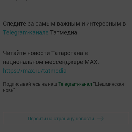
Следите за самым важным и интересным в
Telegram-канале
Татмедиа
Читайте новости Татарстана в
национальном мессенджере MАХ:
https://max.ru/tatmedia
Подписывайтесь на наш
Telegram-канал
"Шешминская
новь"
Перейти на страницу новости