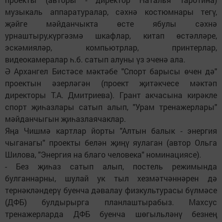
музыкаль аппаратуралар, сәхнә костюмнары тегү,
җәйге мәйданчыкта өсте ябулы сәхнә
урнаштыру,күргәзмә шкафлар, китап өстәлләре,
эскәмияләр, компьютрлар, принтерлар,
видеокамералар һ.б. сатып алуны үз эченә ала.
Ә Архангел Бистәсе мәктәбе "Спорт барысы өчен дә"
проектын әзерләгән (проект җитәкчесе мәктәп
директоры Т.А. Дмитриева). Грант акчасына кирәкле
спорт җиһазлары сатып алып, "Урам тренажерлары"
мәйданчыгын җиһазлаячаклар.
Яңа Чишмә картлар йорты "Алтын балык - энергия
чыганагы" проекты белән җиңү яулаган (автор Ольга
Шилова, "Энергия на благо человека" номинациясе).
- Без җиһаз сатып алып, постель режимында
булганнарны, шулай ук тыл хезмәтчәннәрен дә
тернәкләндерү буенча дәвалау физкультурасы бүлмәсе
(ДФБ) булдырырга планлаштырабыз. Махсус
тренажерларда ДФБ буенча шөгыльләнү безнең