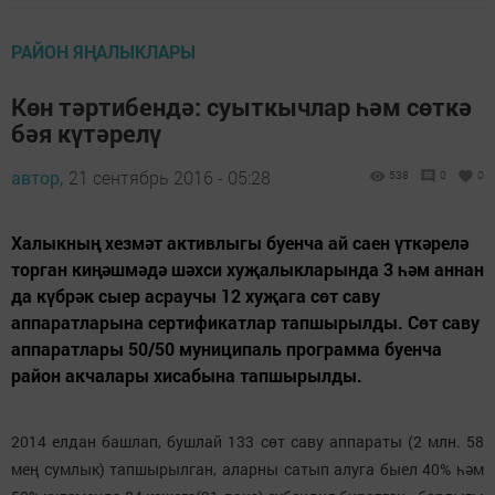
РАЙОН ЯҢАЛЫКЛАРЫ
Көн тәртибендә: суыткычлар һәм сөткә
бәя күтәрелү
автор,
21 сентябрь 2016 - 05:28
538
0
0
Халыкның хезмәт активлыгы буенча ай саен үткәрелә
торган киңәшмәдә шәхси хуҗалыкларында 3 һәм аннан
да күбрәк сыер асраучы 12 хуҗага сөт саву
аппаратларына сертификатлар тапшырылды. Сөт саву
аппаратлары 50/50 муниципаль программа буенча
район акчалары хисабына тапшырылды.
2014 елдан башлап, бушлай 133 сөт саву аппараты (2 млн. 58
мең сумлык) тапшырылган, аларны сатып алуга быел 40% һәм