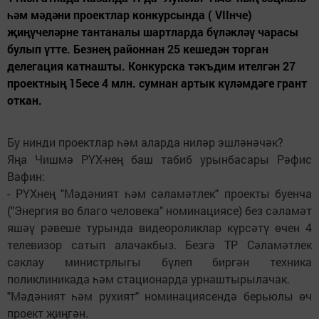
һәм мәдәни проектлар конкурсында ( VIIнче)
җиңүчеләрне тантаналы шартларда бүләкләү чарасы
булып үтте. Безнең районнан 25 кешедән торган
делегация катнашты. Конкурска тәкъдим ителгән 27
проектның 15есе 4 млн. сумнан артык күләмдәге грант
откан.
Бу нинди проектлар һәм аларда ниләр эшләнәчәк?
Яңа Чишмә РҮХ-нең баш табиб урынбасары Рәфис
Вафин:
- РҮХнең "Мәдәният һәм сәламәтлек" проекты буенча
("Энергия во благо человека" номинациясе) без сәламәт
яшәү рәвеше турында видеороликлар күрсәтү өчен 4
телевизор сатып алачакбыз. Безгә ТР Сәламәтлек
саклау министрлыгы бүлеп биргән техника
поликлиникада һәм стационарда урнаштырылачак.
"Мәдәният һәм рухият" номинациясендә берьюлы өч
проект җиңгән.