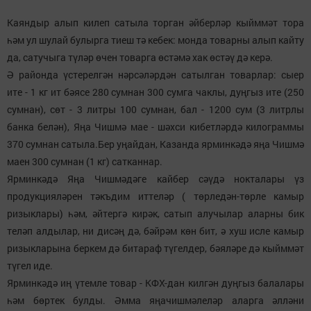
Каяндыр алып килеп сатыла торган әйберләр кыйммәт тора
һәм ул шулай булырга тиеш тә кебек: монда товарны алып кайту
да, сатучыга түләр өчен товарга өстәмә хак өстәү дә керә.
Ә районда үстерелгән нәрсәләрдән сатылган товарлар: сыер
ите - 1 кг ит бәясе 280 сумнан 300 сумга чаклы, дуңгыз ите (250
сумнан), сөт - 3 литры 100 сумнан, бал - 1200 сум (3 литрлы
банка белән), Яңа Чишмә мае - шәхси кибетләрдә килограммы
370 сумнан сатыла.Бер уңайдан, Казанда ярминкәдә яңа Чишмә
маен 300 сумнан (1 кг) сатканнар.
Ярминкәдә Яңа Чишмәдәге кайбер сәүдә нокталары үз
продукцияләрен тәкъдим иттеләр ( төрледән-төрле камыр
ризыклары) һәм, әйтергә кирәк, сатып алучылар аларны бик
теләп алдылар, ни дисәң дә, бәйрәм көн бит, ә хуш исле камыр
ризыкларына беркем дә битараф түгелдер, бәяләре дә кыйммәт
түгел иде.
Ярминкәдә иң үтемле товар - КФХ-дан килгән дуңгыз балалары
һәм бөртек булды. Әмма яңачишмәлеләр аларга әлләни