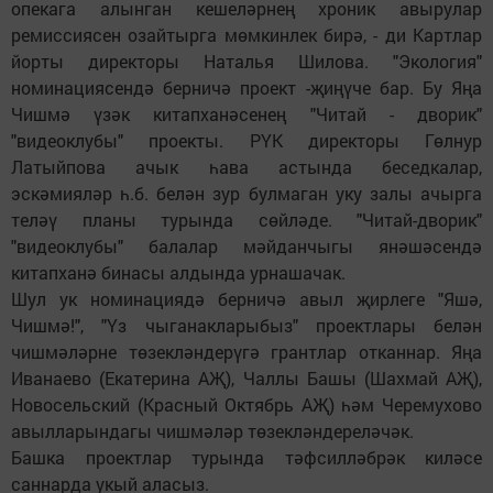
опекага алынган кешеләрнең хроник авырулар
ремиссиясен озайтырга мөмкинлек бирә, - ди Картлар
йорты директоры Наталья Шилова. "Экология"
номинациясендә берничә проект -җиңүче бар. Бу Яңа
Чишмә үзәк китапханәсенең "Читай - дворик"
"видеоклубы" проекты. РҮК директоры Гөлнур
Латыйпова ачык һава астында беседкалар,
эскәмияләр һ.б. белән зур булмаган уку залы ачырга
теләү планы турында сөйләде. "Читай-дворик"
"видеоклубы" балалар мәйданчыгы янәшәсендә
китапханә бинасы алдында урнашачак.
Шул ук номинациядә берничә авыл җирлеге "Яшә,
Чишмә!", "Үз чыганакларыбыз" проектлары белән
чишмәләрне төзекләндерүгә грантлар отканнар. Яңа
Иванаево (Екатерина АҖ), Чаллы Башы (Шахмай АҖ),
Новосельский (Красный Октябрь АҖ) һәм Черемухово
авылларындагы чишмәләр төзекләндереләчәк.
Башка проектлар турында тәфсилләбрәк киләсе
саннарда укый аласыз.