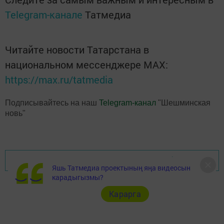
Telegram-канале
Татмедиа
Читайте новости Татарстана в
национальном мессенджере MАХ:
https://max.ru/tatmedia
Подписывайтесь на наш
Telegram-канал
"Шешминская
новь"
Перейти на страницу новости
Яшь Татмедиа проектының яңа видеосын
карадыгызмы?
Карарга