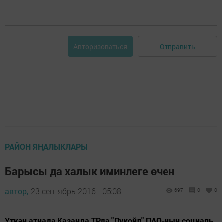
Отправить
Авторизоваться
РАЙОН ЯҢАЛЫКЛАРЫ
Барысы да халык иминлеге өчен
автор,
23 сентябрь 2016 - 05:08
697
0
0
Үткән атнада Казанда ТРда "Лукойл" ПАО-ның социаль