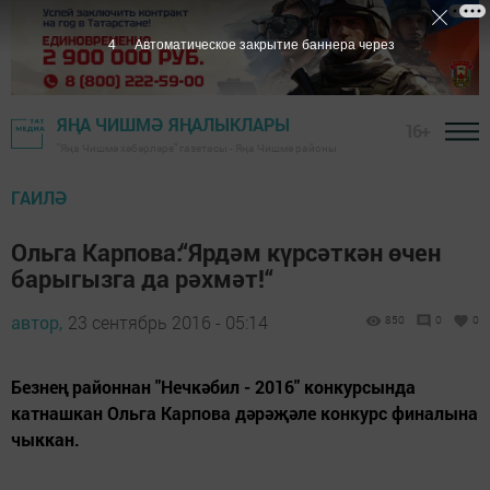
3
Автоматическое закрытие баннера через
ЯҢА ЧИШМӘ ЯҢАЛЫКЛАРЫ
16+
"Яңа Чишмә хәбәрләре" газетасы - Яңа Чишмә районы
ГАИЛӘ
Ольга Карпова:“Ярдәм күрсәткән өчен
барыгызга да рәхмәт!“
автор,
23 сентябрь 2016 - 05:14
850
0
0
Безнең районнан "Нечкәбил - 2016" конкурсында
катнашкан Ольга Карпова дәрәҗәле конкурс финалына
чыккан.