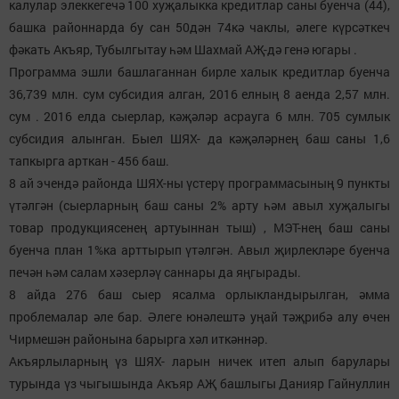
калулар элеккегечә 100 хуҗалыкка кредитлар саны буенча (44),
башка районнарда бу сан 50дән 74кә чаклы, әлеге күрсәткеч
фәкать Акъяр, Тубылгытау һәм Шахмай АҖ-дә генә югары .
Программа эшли башлаганнан бирле халык кредитлар буенча
36,739 млн. сум субсидия алган, 2016 елның 8 аенда 2,57 млн.
сум . 2016 елда сыерлар, кәҗәләр асрауга 6 млн. 705 сумлык
субсидия алынган. Быел ШЯХ- да кәҗәләрнең баш саны 1,6
тапкырга арткан - 456 баш.
8 ай эчендә районда ШЯХ-ны үстерү программасының 9 пункты
үтәлгән (сыерларның баш саны 2% арту һәм авыл хуҗалыгы
товар продукциясенең артуыннан тыш) , МЭТ-нең баш саны
буенча план 1%ка арттырып үтәлгән. Авыл җирлекләре буенча
печән һәм салам хәзерләү саннары да яңгырады.
8 айда 276 баш сыер ясалма орлыкландырылган, әмма
проблемалар әле бар. Әлеге юнәлештә уңай тәҗрибә алу өчен
Чирмешән районына барырга хәл иткәннәр.
Акъярлыларның үз ШЯХ- ларын ничек итеп алып барулары
турында үз чыгышында Акъяр АҖ башлыгы Данияр Гайнуллин