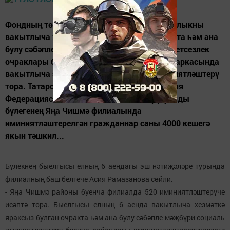
Фондның төп бурычлары булып эшләүче халыкны
вакытлыча хезмәткә яраксыз булган очракта һәм ана
булу сәбәпле, шулай ук производствода бәхетсезлек
очраклары булганда һәм һөнәри авырулар аркасында
вакытлыча эшли алмаганда социаль иминиятләштерү
тора. Татарстан Республикасы буенча Россия
Федерациясе Социаль иминиятләштерү фонды
бүлегенең Яңа Чишмә филиалында
иминиятләштерелгән гражданнар саны 4000 кешегә
якын тәшкил...
Бүлекнең быелгысы елның 6 аендагы эш нәтиҗәләре турында
филиалның баш белгече Асия Рамазанова сөйли.
- Яңа Чишмә районы буенча филиалда 520 иминиятләштерүче
исәптә тора. Быелгысы елның 6 аенда вакытлыча хезмәткә
яраксыз булган очракта һәм ана булу сәбәпле мәҗбүри социаль