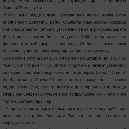
50% күләмендә 84 кешегә(21 данә) субсидия бирелгән - барлыгы
2 млн. 475 мең сумга.
2016 елның 8 аенда халыкның хезмәт активлыгы нәтиҗәләренә
анализ ясап, докладчы район башлыгы урынбасары Надежда
Попкова халыктан сөт сату үткән елның 8 ае дәрәҗәсенә карата
475 тоннага кимүне билгеләп үтте - 3760 тонна сатылган.
Фаразланган сәбәпләр: сыерларның 18 башка кимүе, азык
базасының начарлануы, сыерларны ташлатуга әзерләү.
Әмма сөткә уртача бәя 2015 ел белән чагыштырганда 3 сум 25
тиенгә, 2014 елдан - 1 сум 98 тиенгә арткан. Билгеләп үтелгәнчә,
сөт җыючыларның үзләренә калдырган аерма (акча), "Игенче"
ҖЧҖ-дән кала (2 сум 99 тиен), норма чикләрендә - 1 сумга
кадәр. Әмма ҖЧҖ-нең өстенлеге шунда, аларның сөтне тагы да
югарырак бәядән (18 сум 84 тиен) тапшырырга мөмкинлек бирә
торган суыткычлары бар.
- Аларны сатып алырга башкаларга нәрсә комачаулый? - сөт
җыючыларга район башлыгы Вячелав Козлов әнә шулай
мөрәҗәгать итте.