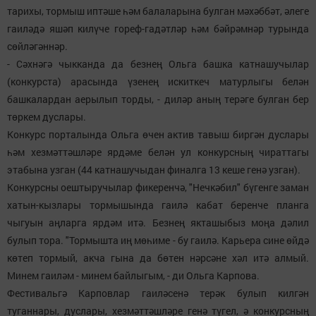
тарихы, тормыш иптәше һәм балаларына булган мәхәббәт, әлеге
гаиләдә яшәп килүче гореф-гадәтләр һәм бәйрәмнәр турында
сөйләгәннәр.
- Сәхнәгә чыкканда да безнең Ольга башка катнашучылар
(конкурста) арасында үзенең искиткеч матурлыгы белән
башкалардан аерылып торды, - диләр аның терәге булган бер
төркем дуслары.
Конкурс порталында Ольга өчен актив тавыш биргән дуслары
һәм хезмәттәшләре ярдәме белән ул конкурсның чираттагы
этабына узган (44 катнашучыдан финалга 13 кеше генә узган).
Конкурсны оештыручылар фикеренчә, "Нечкәбил" бүгенге заман
хатын-кызлары тормышында гаилә кабат беренче планга
чыгуын аңларга ярдәм итә. Безнең якташыбыз моңа дәлил
булып тора. "Тормышта иң мөһиме - бу гаилә. Карьера сине өйдә
көтеп тормый, акча гына да бөтен нәрсәне хәл итә алмый.
Минем гаиләм - минем байлыгым, - ди Ольга Карпова.
Фестивальгә Карповлар гаиләсенә терәк булып килгән
туганнары, дуслары, хезмәттәшләре генә түгел, ә конкурсның