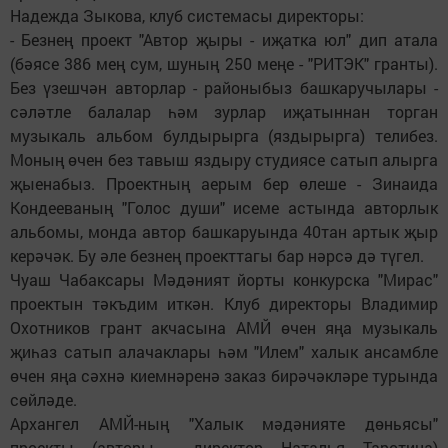
Надежда Зыкова, клуб системасы директоры:
- Безнең проект "Автор җыры - иҗатка юл" дип атала
(бәясе 386 мең сум, шуның 250 меңе - "РИТЭК" гранты).
Без үзешчән авторлар - районыбыз башкаручылары -
сәләтле балалар һәм зурлар иҗатыннан торган
музыкаль альбом булдырырга (яздырырга) телибез.
Моның өчен без тавыш яздыру студиясе сатып алырга
җыенабыз. Проектның аерым бер өлеше - Зинаида
Кондееваның "Голос души" исеме астында авторлык
альбомы, монда автор башкаруында 40тан артык җыр
керәчәк. Бу әле безнең проекттагы бар нәрсә дә түгел.
Чуаш Чабаксары Мәдәният йорты конкурска "Мирас"
проектын тәкъдим иткән. Клуб директоры Владимир
Охотников грант акчасына АМЙ өчен яңа музыкаль
җиһаз сатып алачаклары һәм "Илем" халык ансамбле
өчен яңа сәхнә киемнәренә заказ бирәчәкләре турында
сөйләде.
Архангел АМЙ-ның "Халык мәдәнияте дөньясы"
проекты (авторы - директор Наталья Таротина)