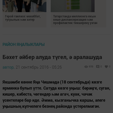
Герой гаиләсе: мәхәббәт,
Татарстанда миллионга якын
тугрылык һәм хәтер
кеше диспансеризация һәм
профилактик тикшеренү узган
РАЙОН ЯҢАЛЫКЛАРЫ
Бәхет әйбер алуда түгел, ә аралашуда
автор,
21 сентябрь 2016 - 05:26
659
0
0
Якшәмбе көнне Яңа Чишмәдә (18 сентябрьдә) көзге
ярминкә булып үтте. Сатуда көзге уңыш: бәрәңге, суган,
кишер, кәбестә, чөгендер һәм агач, куак, чәчәк
үсентеләре бар иде. Әмма, кызганычка каршы, әлеге
уңышның күпчелеге безнең районда үстерелмәгән.