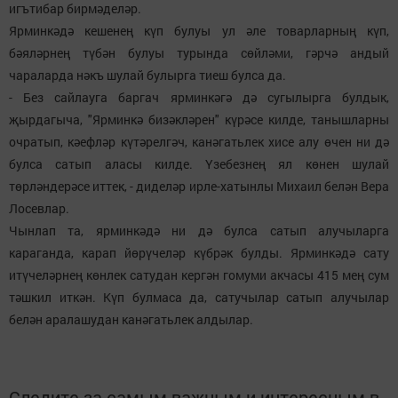
игътибар бирмәделәр.
Ярминкәдә кешенең күп булуы ул әле товарларның күп,
бәяләрнең түбән булуы турында сөйләми, гәрчә андый
чараларда нәкъ шулай булырга тиеш булса да.
- Без сайлауга баргач ярминкәгә дә сугылырга булдык,
җырдагыча, "Ярминкә бизәкләрен" күрәсе килде, танышларны
очратып, кәефләр күтәрелгәч, канәгатьлек хисе алу өчен ни дә
булса сатып аласы килде. Үзебезнең ял көнен шулай
төрләндерәсе иттек, - диделәр ирле-хатынлы Михаил белән Вера
Лосевлар.
Чынлап та, ярминкәдә ни дә булса сатып алучыларга
караганда, карап йөрүчеләр күбрәк булды. Ярминкәдә сату
итүчеләрнең көнлек сатудан кергән гомуми акчасы 415 мең сум
тәшкил иткән. Күп булмаса да, сатучылар сатып алучылар
белән аралашудан канәгатьлек алдылар.
Следите за самым важным и интересным в