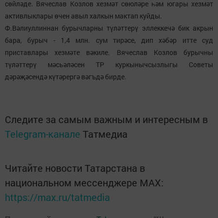
сөйләде. Вячеслав Козлов хезмәт сөюләре һәм югары хезмәт
активлыклары өчен авыл халкын мактап куйды.
Ф.Вәлиуллиннан бурычларны түләттерү эллеккечә бик акрын
бара, бурыч - 1,4 млн. сум тирәсе, дип хәбәр итте суд
приставлары хезмәте вәкиле. Вячеслав Козлов бурычны
түләттерү мәсьәләсен ТР куркынычсызлыгы Советы
дәрәҗәсендә күтәрергә вәгъдә бирде.
Следите за самым важным и интересным в
Telegram-канале
Татмедиа
Читайте новости Татарстана в
национальном мессенджере MАХ:
https://max.ru/tatmedia