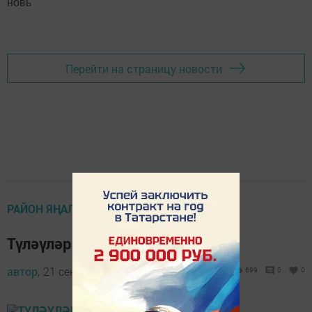
новь"
Перейти на страницу новости
РАЙОН ЯҢАЛЫКЛАРЫ
Түләүләр турында
автор,
21 сентябрь 2016 - 05:29
699
0
0