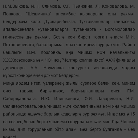
Н.М.Зыкова, И.Н. Слимова, С.Г. Пьянзина, Л. Коновалова, М.
Попкова, "Шешминка" ансамбле кызларына олы рәхмәт
белдерәсем килә. Дусларыбызга, Тухтамановлар гаиләсенә,
апалы-сеңелле Рузановаларга, туганнарга - Богомоловлар
гаиләсенә дә рәхмәт. Безгә көч биреп торган әнием М.И.
Петровичевага, балаларыма , яраткан иремә зур рәхмәт. Район
башлыгы В.М. Козловка, Яңа Чишмә РЭЧ начальнигы
Х.Х.Хөсәеновка һәм ЧЭЧнең "Челтәр компаниясе" ААҖ филиалы
директоры А.А. Наумовка конкурска әзерләнүдә ярдәм
күрсәткәннәре өчен рәхмәт белдерәм.
Миңа ярдәм итеп, үзләренең җылы сүзләре белән көч, минем
өчен тавыш биргәннәре, борчылганнары өчен Г.М.
Сабирҗановага, И.Ю. Иляшкинага, О.И. Лазаревага, Н.И.
Селиверстовага, Яңа Чишмә РЭЧ коллективына һәм Яңа Чишмә
районында яшәүче барлык кешеләргә зур рәхмәт. Инде менә 15
ел сезнең белән бергә яшәвемә горурланам һәм мин Яңа Чишмә
кызы, дип горурланып әйтә алам. Без бергә булганда - без
көчле!