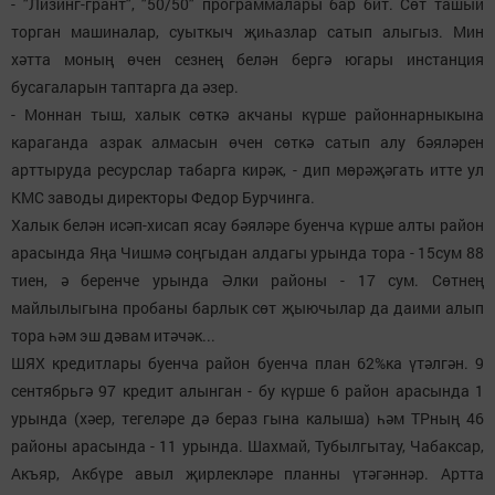
- "Лизинг-грант", "50/50" программалары бар бит. Сөт ташый
торган машиналар, суыткыч җиһазлар сатып алыгыз. Мин
хәтта моның өчен сезнең белән бергә югары инстанция
бусагаларын таптарга да әзер.
- Моннан тыш, халык сөткә акчаны күрше районнарныкына
караганда азрак алмасын өчен сөткә сатып алу бәяләрен
арттыруда ресурслар табарга кирәк, - дип мөрәҗәгать итте ул
КМС заводы директоры Федор Бурчинга.
Халык белән исәп-хисап ясау бәяләре буенча күрше алты район
арасында Яңа Чишмә соңгыдан алдагы урында тора - 15сум 88
тиен, ә беренче урында Әлки районы - 17 сум. Сөтнең
майлылыгына пробаны барлык сөт җыючылар да даими алып
тора һәм эш дәвам итәчәк...
ШЯХ кредитлары буенча район буенча план 62%ка үтәлгән. 9
сентябрьгә 97 кредит алынган - бу күрше 6 район арасында 1
урында (хәер, тегеләре дә бераз гына калыша) һәм ТРның 46
районы арасында - 11 урында. Шахмай, Тубылгытау, Чабаксар,
Акъяр, Акбүре авыл җирлекләре планны үтәгәннәр. Артта