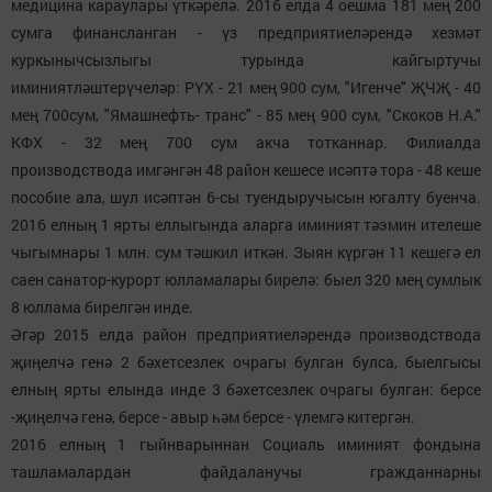
медицина караулары үткәрелә. 2016 елда 4 оешма 181 мең 200
сумга финансланган - үз предприятиеләрендә хезмәт
куркынычсызлыгы турында кайгыртучы
иминиятләштерүчеләр: РҮХ - 21 мең 900 сум, "Игенче" ҖЧҖ - 40
мең 700сум, "Ямашнефть- транс" - 85 мең 900 сум, "Скоков Н.А."
КФХ - 32 мең 700 сум акча тотканнар. Филиалда
производствода имгәнгән 48 район кешесе исәптә тора - 48 кеше
пособие ала, шул исәптән 6-сы туендыручысын югалту буенча.
2016 елның 1 ярты еллыгында аларга иминият тәэмин ителеше
чыгымнары 1 млн. сум тәшкил иткән. Зыян күргән 11 кешегә ел
саен санатор-курорт юлламалары бирелә: быел 320 мең сумлык
8 юллама бирелгән инде.
Әгәр 2015 елда район предприятиеләрендә производствода
җиңелчә генә 2 бәхетсезлек очрагы булган булса, быелгысы
елның ярты елында инде 3 бәхетсезлек очрагы булган: берсе
-җиңелчә генә, берсе - авыр һәм берсе - үлемгә китергән.
2016 елның 1 гыйнварыннан Социаль иминият фондына
ташламалардан файдаланучы гражданнарны