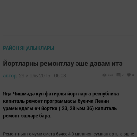
РАЙОН ЯҢАЛЫКЛАРЫ
Йортларны ремонтлау эше дәвам итә
автор,
29 июль 2016 - 06:03
722
0
0
Яңа Чишмәдә күп фатирлы йортларга республика
капиталь ремонт программасы буенча Ленин
урамындагы өч йортка ( 23, 28 һәм 36) капиталь
ремонт эшләре бара.
Ремонтның гомуми смета бәясе 4,3 миллион сумнан артык, эшне