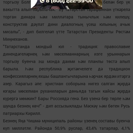
торгызу Болгарда ислам академиясе төзелеше белән бер үк
вакытта алып барылачак. "Бу Татарстан тарафыннан үткәрелә
торган динара һәм милләтара тынычлык һәм килешү,
конструктив дәүләт дини диалогның үсеш юлының ачык
мисалы", - дип билгеләп үтте Татарстан Президенты Рөстәм
Миңнеханов.
"Татарстанда мондый юл - традиция: православие
динендәгеләрнең һәм мөселманнарның изге урыннарын
торгызу буенча эш монда даими һәм планлы төстә алып
барыла. Һәм республика җитәкчелеге дә традицион
конфессияләрнең яхшы башлангычларына һәрчак ярдәм итәргә
әзер. Карагыз әле: христиан соборына нигез салган җирдә
югары мөселман руханиларын дөньяда тагын кайсы җирдә
күрергә мөмкин? Бары Россиядә генә. Без үзенә бер төрле һәм
шунда безнең көч!" - дип ассызыклады Мәскәү һәм бөтен Русь
патриархы Кирилл.
Безнең Яңа Чишмә муниципаль районы үзенең составы буенча
күп милләтле. Районда 50,9% руслар, 43,4% татарлар, 4,1%