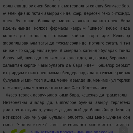
орлыкландыру өчен биологик материалны саклау бүлмәсе бар.
Ә элек физик яктан авыррак иде, хәер, дөресен генә әйткәндә,
элек бу эшне башкару мораль яктан канәгатьлек бирә
иде.Чынында, колхоз фермасы -аерым "шәһәр" кебек, анда
көндез дә, төнлә дә тормыш кайнап тора иде. Кешеләр
җаваплырак һәм тагы да түземлерәк иде: иртәнге сәгать 4 тән
кичке 7 гә кадәр эшли идек. Ә сыерлар, кагыйдә буларак, төнлә
бозаулый, шуңа да төнгә эшкә кала идек, яңгырмы, буранмы -
халыктан кергән чакыруларга да бара идем. Кешеләр хөрмәт
итә, ярдәм иткән өчен рәхмәт белдерәләр, аларга үземнең кирәк
булуымны мин тоеп яшим, чөнки авылда иң мөһиме - ул терлек
һәм аның сәламәтлеге, - дип сөйли Сәет Әбделвәлиев.
- Хәзер терлек асраучылар кими бара, кешеләр дә грамоталы -
Интернетны ачалар да, билгеләре буенча авыру терлегенә
диагноз да куялар, үзләре үк дәвалый да башлыйлар. Моның
нәтиҗәсе бик үк уңай булмый, әлбәттә, һәм менә шуннан соң
гына, "ярдәм итегез" дип, ветеринарга мөрәҗәгать итәләр.
Яшь Татмедиа проектының яңа видеосын
Мондый очракларда сез ни диясез?