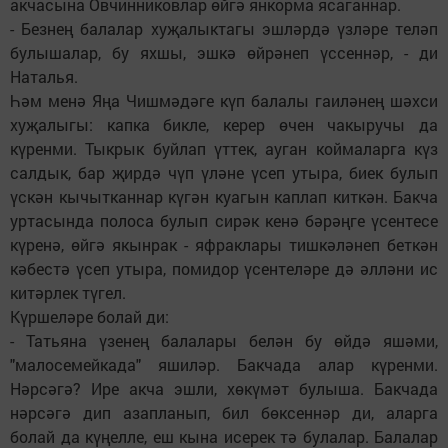
акчасына Овчинниковлар өйгә янкорма ясаганнар.
- Безнең балалар хуҗалыктагы эшләрдә үзләре теләп
булышалар, бу яхшы, эшкә өйрәнеп үссеннәр, - ди
Наталья.
Һәм менә Яңа Чишмәдәге күп балалы гаиләнең шәхси
хуҗалыгы: капка бикле, керер өчен чакыручы да
күренми. Тыкрык буйлап үттек, ауган коймаларга күз
салдык, бар җирдә чүп үләне үсеп утыра, биек булып
үскән кычытканнар күгән куагын каплап киткән. Бакча
уртасында полоса булып сирәк кенә бәрәңге үсентесе
күренә, өйгә якынрак - яфраклары тишкәләнеп беткән
кәбестә үсеп утыра, помидор үсентеләре дә әлләни ис
китәрлек түгел.
Күршеләре болай ди:
- Татьяна үзенең балалары белән бу өйдә яшәми,
"малосемейкада" яшиләр. Бакчада алар күренми.
Нәрсәгә? Ире акча эшли, хөкүмәт булыша. Бакчада
нәрсәгә дип азапланып, бил бөксеннәр ди, аларга
болай да күңелле, еш кына исерек тә булалар. Балалар