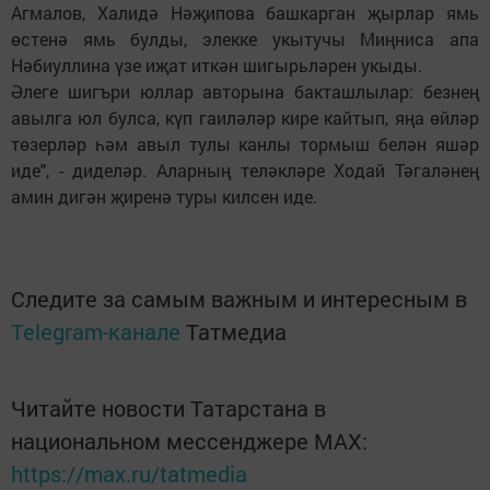
Агмалов, Халидә Нәҗипова башкарган җырлар ямь
өстенә ямь булды, элекке укытучы Миңниса апа
Нәбиуллина үзе иҗат иткән шигырьләрен укыды.
Әлеге шигъри юллар авторына бакташлылар: безнең
авылга юл булса, күп гаиләләр кире кайтып, яңа өйләр
төзерләр һәм авыл тулы канлы тормыш белән яшәр
иде", - диделәр. Аларның теләкләре Ходай Тәгаләнең
амин дигән җиренә туры килсен иде.
Следите за самым важным и интересным в
Telegram-канале
Татмедиа
Читайте новости Татарстана в
национальном мессенджере MАХ:
https://max.ru/tatmedia