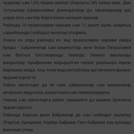
чуашлар һәм 1,6% башка милләт (барлыгы 28) халкы яши. Дин
тотучылар (православие динендәгеләр дә, мөселманнар да)
үзара тату һәм бер-берсе белән килешеп яшиләр.
Районда 10 православие чиркәве һәм 11 мәчет эшли, аларның
һәркайсында гыйбадәт кылулар үткәрелә.
Соңгы өч елда районда өч яңа православие чиркәве пәйда
булды - хәйриячеләр һәм меценатлар көче белән Петропавел
һәм Волчья Бистәләрендә төзелде, Ленино авылында
вандаллар тарафыннан яндырылган чиркәү урынында яңасы
барлыкка килде. Аны төзегәндә республика җитәкчелеге финанс
ярдәме күрсәтте.
Район мәчетләре дә ел саен хәйриячеләр һәм химаячеләр
акчасына яңартыла, ремонтлана һәм төзекләндерелә.
Чиркәү һәм мәчетләргә район хакимияте дә мөмкин булганча
ярдәм күрсәтә.
Районда барлык дини бәйрәмнәр дә һәм гыйбадәт кылулар
(Раштуа, Крещение, Корбан бәйрәме, Гает бәйрәме) киң күләмдә
билгеләп үтелә.