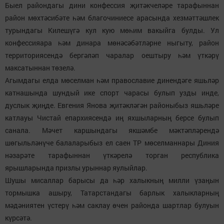
Быел райондагы дини конфессия җитәкчеләре тарафыннан
район мөхтәсибәте һәм благочиниесе арасында хезмәттәшлек
турындагы Килешүгә кул кую мөһим вакыйга булды. Ул
конфессияара һәм динара мөнәсәбәтләрне ныгыту, район
территориясендә бергәләп чаралар оештыру һәм үткәрү
максатыннан төзелә.
Агымдагы елда мөселман һәм православие динендәге яшьләр
катнашында шундый ике спорт чарасы булып узды инде,
дуслык җиңде. Евгения Янова җитәкләгән районыбыз яшьләре
катлауы Чистай епархиясендә иң яхшыларның берсе булып
санала. Мәчет каршындагы якшәмбе мәктәпләрендә
шөгыльләнүче балаларыбыз ел саен ТР мөселманнары Диния
нәзарәте тарафыннан үткәрелә торган республика
ярышларында призлы урыннар яулыйлар.
Шушы мисаллар барысы да һәр халыкның милли үзаңын
тормышка ашыру, Татарстандагы барлык халыкларның
мәдәниятен үстерү һәм саклау өчен районда шартлар булуын
күрсәтә.