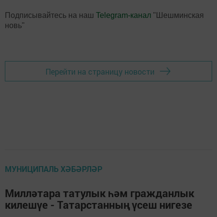
Подписывайтесь на наш
Telegram-канал
"Шешминская
новь"
Перейти на страницу новости
МУНИЦИПАЛЬ ХӘБӘРЛӘР
Милләтара татулык һәм гражданлык
килешүе - Татарстанның үсеш нигезе