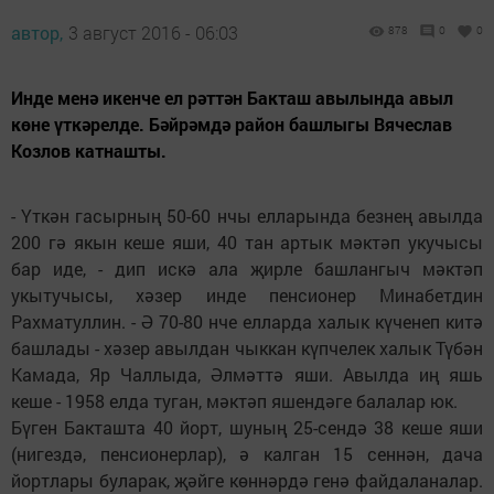
автор,
3 август 2016 - 06:03
878
0
0
Инде менә икенче ел рәттән Бакташ авылында авыл
көне үткәрелде. Бәйрәмдә район башлыгы Вячеслав
Козлов катнашты.
- Үткән гасырның 50-60 нчы елларында безнең авылда
200 гә якын кеше яши, 40 тан артык мәктәп укучысы
бар иде, - дип искә ала җирле башлангыч мәктәп
укытучысы, хәзер инде пенсионер Минабетдин
Рахматуллин. - Ә 70-80 нче елларда халык күченеп китә
башлады - хәзер авылдан чыккан күпчелек халык Түбән
Камада, Яр Чаллыда, Әлмәттә яши. Авылда иң яшь
кеше - 1958 елда туган, мәктәп яшендәге балалар юк.
Бүген Бакташта 40 йорт, шуның 25-сендә 38 кеше яши
(нигездә, пенсионерлар), ә калган 15 сеннән, дача
йортлары буларак, җәйге көннәрдә генә файдаланалар.