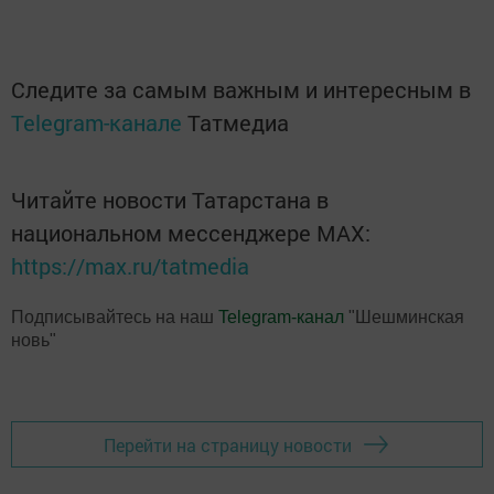
Следите за самым важным и интересным в
Telegram-канале
Татмедиа
Читайте новости Татарстана в
национальном мессенджере MАХ:
https://max.ru/tatmedia
Подписывайтесь на наш
Telegram-канал
"Шешминская
новь"
Перейти на страницу новости