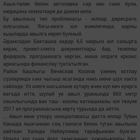
Азык-төлек белән автолавка һәр көн саен була,
медицина хезмәткәре дә даими килә.
Бу авылның төп проблемасы - юллар, дөресрәге,
юлсызлык. Язгы-көзге юл өзеклегендә, карлы
кышларда авылга кереп булмый.
Әдәмсәдән Бакташка кадәр 4,5 чакрым юл салырга
кирәк, проект-смета документлары бар, төзелеш
федераль программага кергән, әмма илдәге кризис
аркасында финанслау туктатылган.
Район башлыгы Вячеслав Козлов үзенең котлау
сүзләрендә һәм чыгыш ясаганда нәкъ менә шул хакта
сөйләде. Ул әлеге мәсьәләне күтәрү өчен күп көч куярга
вәгъдә итте, шулай ук авыл урамында 860 метр
озынлыгында вак таш - комлы катнашмалы юл төзүне
2017 ел программасына кертү турында да әйтте.
... Авыл көне үткәрү инициативасы дистә еллар Түбән
Камада яшәгәннән соң гаиләсе белән туган авылына
кайткан Халидә Нәбиуллина тарафыннан булган.
Монда зур гына йорт төзегәннәр, хуҗалыклары бар,