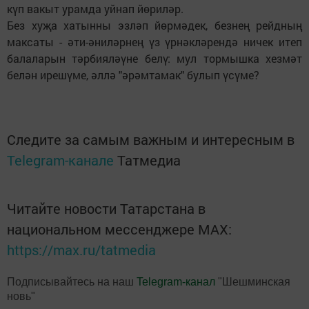
күп вакыт урамда уйнап йөриләр.
Без хуҗа хатынны эзләп йөрмәдек, безнең рейдның
максаты - әти-әниләрнең үз үрнәкләрендә ничек итеп
балаларын тәрбияләүне белү: мул тормышка хезмәт
белән ирешүме, әллә "әрәмтамак" булып үсүме?
Следите за самым важным и интересным в
Telegram-канале
Татмедиа
Читайте новости Татарстана в
национальном мессенджере MАХ:
https://max.ru/tatmedia
Подписывайтесь на наш
Telegram-канал
"Шешминская
новь"