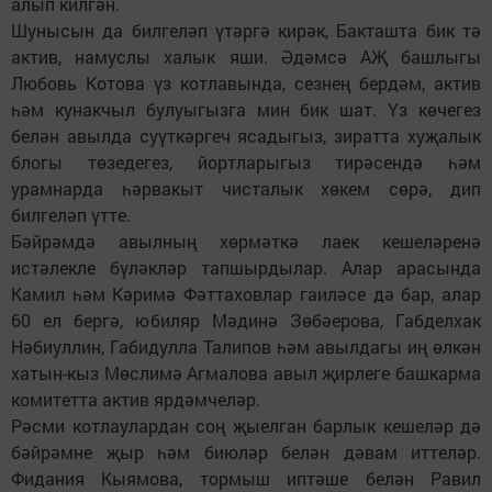
алып килгән.
Шунысын да билгеләп үтәргә кирәк, Бакташта бик тә
актив, намуслы халык яши. Әдәмсә АҖ башлыгы
Любовь Котова үз котлавында, сезнең бердәм, актив
һәм кунакчыл булуыгызга мин бик шат. Үз көчегез
белән авылда суүткәргеч ясадыгыз, зиратта хуҗалык
блогы төзедегез, йортларыгыз тирәсендә һәм
урамнарда һәрвакыт чисталык хөкем сөрә, дип
билгеләп үтте.
Бәйрәмдә авылның хөрмәткә лаек кешеләренә
истәлекле бүләкләр тапшырдылар. Алар арасында
Камил һәм Кәримә Фәттаховлар гаиләсе дә бар, алар
60 ел бергә, юбиляр Мәдинә Зөбәерова, Габделхак
Нәбиуллин, Габидулла Талипов һәм авылдагы иң өлкән
хатын-кыз Мөслимә Агмалова авыл җирлеге башкарма
комитетта актив ярдәмчеләр.
Рәсми котлаулардан соң җыелган барлык кешеләр дә
бәйрәмне җыр һәм биюләр белән дәвам иттеләр.
Фидания Кыямова, тормыш иптәше белән Равил