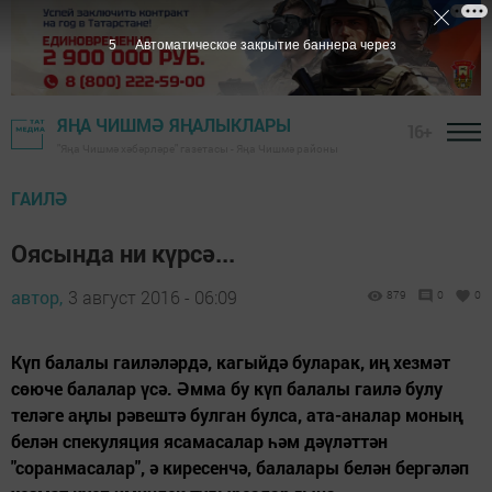
3
Автоматическое закрытие баннера через
ЯҢА ЧИШМӘ ЯҢАЛЫКЛАРЫ
16+
"Яңа Чишмә хәбәрләре" газетасы - Яңа Чишмә районы
ГАИЛӘ
Оясында ни күрсә...
автор,
3 август 2016 - 06:09
879
0
0
Күп балалы гаиләләрдә, кагыйдә буларак, иң хезмәт
сөюче балалар үсә. Әмма бу күп балалы гаилә булу
теләге аңлы рәвештә булган булса, ата-аналар моның
белән спекуляция ясамасалар һәм дәүләттән
"соранмасалар", ә киресенчә, балалары белән бергәләп