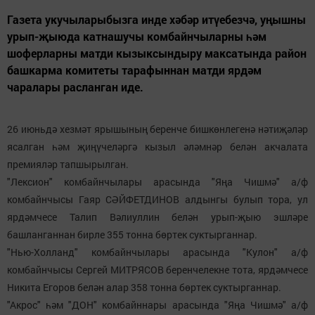
Газета укучыларыбызга инде хәбәр итүебезчә, уңышны
урып-җыюда катнашучы комбайнчыларны һәм
шоферларны матди кызыксындыру максатында район
башкарма комитеты тарафыннан матди ярдәм
чаралары расланган иде.
26 июньдә хезмәт ярышының беренче бишкөнлегенә нәтиҗәләр
ясалган һәм җиңүчеләргә кызыл әләмнәр белән акчалата
премияләр тапшырылган.
"Лексион" комбайнчылары арасында "Яңа Чишмә" а/ф
комбайнчысы Гаяр СӘЙФЕТДИНОВ алдынгы булып тора, ул
ярдәмчесе Талип Вәлиуллин белән урып-җыю эшләре
башланганнан бирле 355 тонна бөртек суктырганнар.
"Нью-Холланд" комбайнчылары арасында "Кулон" а/ф
комбайнчысы Сергей МИТРЯСОВ беренчелекне тота, ярдәмчесе
Никита Егоров белән алар 358 тонна бөртек суктырганнар.
"Акрос" һәм "ДОН" комбайннары арасында "Яңа Чишмә" а/ф