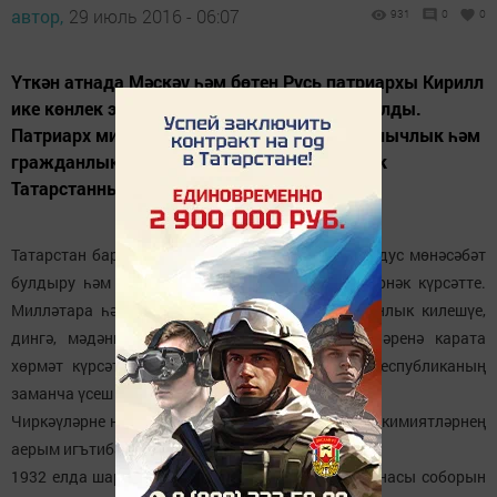
автор,
29 июль 2016 - 06:07
931
0
0
Үткән атнада Мәскәү һәм бөтен Русь патриархы Кирилл
ике көнлек эш сәфәре белән Татарстанда булды.
Патриарх милләтара һәм конфессияара тынычлык һәм
гражданлык килешүе территориясе буларак
Татарстанның аерым миссиясен билгеләде.
Татарстан барлык халык арасында күршеләрчә дус мөнәсәбәт
булдыру һәм үзара аңлашып яшәүдә һәрчак үрнәк күрсәтте.
Милләтара һәм конфессияара татулык, гражданлык килешүе,
дингә, мәдәнияткә һәм бер-беренең традицияләренә карата
хөрмәт күрсәтүнең күп гасырлы тәҗрибәсе - республиканың
заманча үсеш нигезе.
Чиркәүләрне һәм мәчетләрне яңадан торгызу - хакимиятләрнең
аерым игътибар зонасында.
1932 елда шартлатылган Казан Мәрьям Ана иконасы соборын