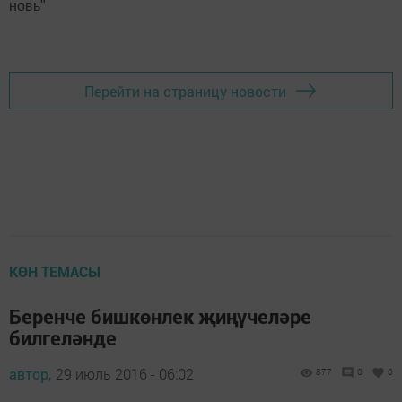
новь"
Перейти на страницу новости
КӨН ТЕМАСЫ
Беренче бишкөнлек җиңүчеләре
билгеләнде
автор,
29 июль 2016 - 06:02
877
0
0