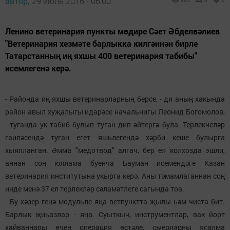
автор,
29 июль 2016 - 06:00
Ленино ветеринария пункты мөдире Сәет Әбделвәлиев
"Ветеринария хезмәте барлыкка килгәннән бирле
Татарстанның иң яхшы 400 ветеринария табибы"
исемлегенә керә.
- Районда иң яхшы ветеринарларның берсе, - ди аның хакында
район авыл хуҗалыгы идарәсе начальнигы Леонид Богомолов,
- туганда ук табиб булып туган дип әйтергә була. Терлекчеләр
гаиләсендә туган егет яшьлегендә хәрби кеше булырга
хыялланган. Әмма "медотвод" алгач, бер ел колхозда эшли,
аннан соң юллама буенча Бауман исемендәге Казан
ветеринария институтына укырга керә. Аны тәмамлаганнан соң
инде менә 37 ел терлекләр сәламәтлеге сагында тоа.
- Бу хәзер генә модульле яңа ветпунктта җылы һәм чиста бит.
Барлык җиһазлар - яңа. Суыткыч, инструментлар, вак йорт
хайваннары өчен операция өстәле, сыерларны ясалма