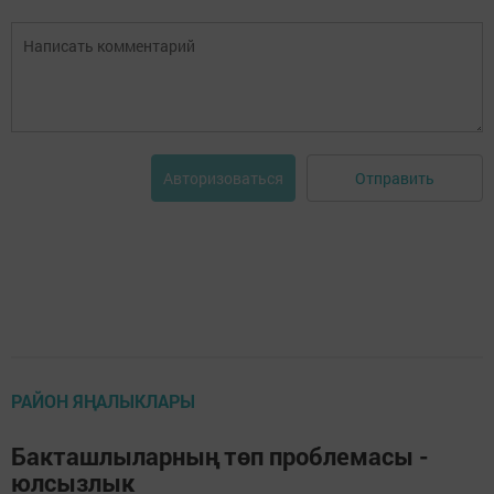
Отправить
Авторизоваться
РАЙОН ЯҢАЛЫКЛАРЫ
Бакташлыларның төп проблемасы -
юлсызлык