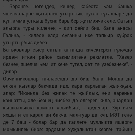
- Бәрәңге, чөгендер, кишер, кәбестә һәм башка
яшелчәләрне җитәрлек утырттык, суган түтәлләре дә
күп, әмма ул кыш буена барыбер җитмәячәк әле. Сатып
алырга туры киләчәк, - дип сөйли биш бала анасы
Галина, - киләсе елда суганны ике тапкыр күбрәк
утыртырбыз дибез.
Батьковлар сыер сатып алганда кичектереп түләүдә
ярдәм иткән район хакимиятенә рәхмәтле. "Хәзер
безнең яшелчә һәм ит кенә түгел, сөт тә үзебезнеке", -
диләр.
Овчинниковлар гаиләсендә дә биш бала. Монда да
өлкән кызлар бакчада иде, кара карлыган җыя-җыя,
алар: "Июньдә без җиләк тә җыйдык, әни варенье
кайнатты, әле безнең чиябез дә өлгереп килә, анардан
кышкылыкка компот ясыйбыз", - диделәр. Зур һәм
яхшы итеп каралган бакча, мал-туар да күп, МЭТ генә
дә 7 баш - болар бар да гаиләгә муллыкта яшәргә
мөмкинлек бирә: ярдәмче хуҗалыктан кергән табыш