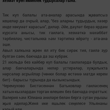
хезмәт куеп иминлек тудырсалар гына.
Тик күп балалы ата-аналар арасында җавапсыз
кешеләр дә очрый, алар, "без аларны тудырдык, хәзер
инде хөкүмәт карасын", диләр. Әйе, дәүләт бераз ярдәм
күрсәтә анысы, тик гаиләгә, хезмәткә мәхәббәт
тәрбияләү, чисталыкка һәм тәртипкә өйрәтү - ата-ана
эше.
Авыл халкына җәен ял итү бик сирәк тия, гаилә зур
булган саен, бакчада да эш күбрәк.
21 июльдә без кайбер күп балалы гаиләләрдә булдык,
алар бакчаларында ниләр үстерәләр, хуҗалыкта
нәрсәләр асрыйлар (чөнки болар өстәмә матди керем
бит) - барысы турында да кызыксындык.
Черемухово Бистәсеннән Батьковлар гаиләсенең
хатын-кызлардан торган өлешен без бакчада очраттык:
Валерия һәм Юлиана әниләре белән бергә суган уңышы
җыя иделәр,Женя ике яшьлек сеңелесе Ульянаны
карый иде.