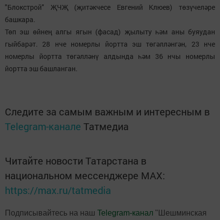
"Блокстрой" ҖЧҖ (җитәкчесе Евгений Клюев) төзүчеләре
башкара.
Төп эш өйнең алгы ягын (фасад) җылыту һәм аны буяудан
гыйбарәт. 28 нче номерлы йортта эш төгәлләнгән, 23 нче
номерлы йортта төгәлләнү алдында һәм 36 нчы номерлы
йортта эш башланган.
Следите за самым важным и интересным в
Telegram-канале
Татмедиа
Читайте новости Татарстана в
национальном мессенджере MАХ:
https://max.ru/tatmedia
Подписывайтесь на наш
Telegram-канал
"Шешминская