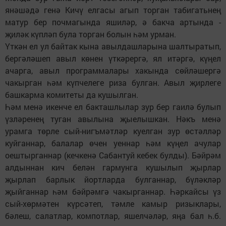
янәшәдә генә Кичү елгасы агып торган табигатьнең
матур бер почмагында яшиләр, ә бакча артында -
җиләк күпләп була торган болын һәм урман.
Үткән ел ул байтак кына авылдашларына шалтыратып,
бергәләшеп авыл көнен үткәрергә, ял итәргә, күңел
ачарга, авыл программалары хакында сөйләшергә
чакырган һәм күпчелеге риза булган. Авыл җирлеге
башкарма комитеты да кушылган.
Һәм менә икенче ел бакташлылар зур бер гаилә булып
үзләренең туган авылына җыелышкан. Нәкъ менә
урамга төрле сый-нигъмәтләр куелган зур өстәлләр
куйганнар, балалар өчен уеннар һәм күңел ачулар
оештырганнар (кечкенә Сабантуй кебек булды). Бәйрәм
алдыннан кич белән гармунга кушылып җырлар
җырлап барлык йортларда булганнар, бүләкләр
җыйганнар һәм бәйрәмгә чакырганнар. Һәркайсы үз
сый-хөрмәтен күрсәтеп, тәмле камыр ризыклары,
бәлеш, салатлар, компотлар, яшелчәләр, яңа бал һ.б.