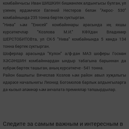
комбайнчысы Иван ШИШКИН бишкөнлек алдынгысы булган, ул
үзенең ярдәмчесе Евгений Нестеров белән "Акрос- 530"
комбайнында 235 тонна бөртек суктырган.
"Нива" һәм "Енисей" комбайннары арасында иң яхшы
күрсәткечләр "Козлова М.И." КФХдан Владимир
ШЕРСТОБИТОВта, ул СК-5 "Нива" комбайнында 5 көндә 134
тонна бөртек суктырган.
Шоферлар арасында "Кулон" а/ф-дан МАЗ шоферы Госман
ХӘСӘНШИН комбайннардан ындыр табагына барыннан да
күбрәк бөртек ташыган, аның күрсәткече - 541 тонна.
Район башлыгы Вячеслав Козлов һәм район авыл хуҗалыгы
идарәсе начальнигы Леонид Богомолов барлык алдынгыларга
да кызыл әләмнәр һәм акчалата премияләр тапшырдылар.
Следите за самым важным и интересным в