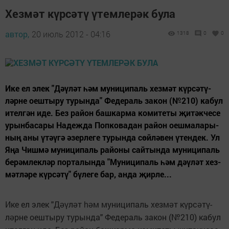
Хезмәт күрсәтү үтемлерәк була
автор,
20 июль 2012 - 04:16
1318
0
0
Ике ел элек "Дәү­ләт һәм му­ни­ци­паль хез­мәт күр­сә­тү­
ләр­не оеш­ты­ру ту­рын­да" Фе­де­раль за­кон (№210) ка­бул
ител­гән иде. Без ра­йон баш­кар­ма ко­ми­те­ты җи­тәк­че­се
урын­ба­са­ры На­деж­да Поп­ко­вадан ра­йон оеш­ма­ла­ры­
ның аны үтәү­гә әзер­ле­ге ту­рын­да сөй­лә­вен үтен­дек. Ул
Яңа Чиш­мә му­ни­ци­паль ра­йо­ны сай­тын­да му­ни­ци­паль
бе­рәм­лек­ләр пор­та­лын­да "Му­ни­ци­паль һәм дәү­ләт хез­
мәт­лә­ре күр­сә­тү" бү­ле­ге бар, ан­да җир­ле...
Ике ел элек "Д
­л
т
м му­ни­ци­паль хез­м
т к
р­с
­т
­
әү
ә
һә
ә
ү
ә
ү
л
р­не оеш­ты­ру ту­рын­да" Фе­де­раль за­кон (№210) ка­бул
ә