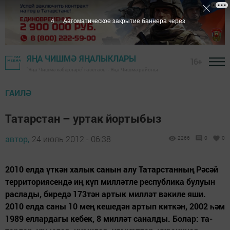
3
Автоматическое закрытие баннера через
ЯҢА ЧИШМӘ ЯҢАЛЫКЛАРЫ
16+
"Яңа Чишмә хәбәрләре" газетасы - Яңа Чишмә районы
ГАИЛӘ
Татарстан – уртак йортыбыз
автор,
24 июль 2012 - 06:38
2266
0
0
2010 ел­да үт­кән ха­лык са­нын алу Та­тарс­тан­ның Рә­сәй
тер­ри­то­ри­я­сен­дә иң күп мил­ләт­ле рес­пуб­ли­ка бу­лу­ын
рас­ла­ды, би­ре­дә 173тән ар­тык мил­ләт вә­ки­ле яши.
2010 ел­да са­ны 10 мең ке­ше­дән ар­тып кит­кән, 2002 һәм
1989 ел­лар­да­гы ке­бек, 8 мил­ләт са­нал­ды. Бо­лар: та­