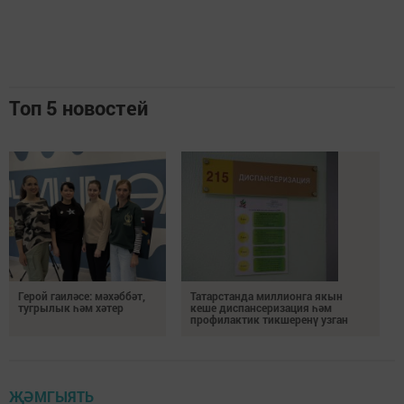
Топ 5 новостей
Герой гаиләсе: мәхәббәт,
Татарстанда миллионга якын
тугрылык һәм хәтер
кеше диспансеризация һәм
профилактик тикшеренү узган
ҖӘМГЫЯТЬ