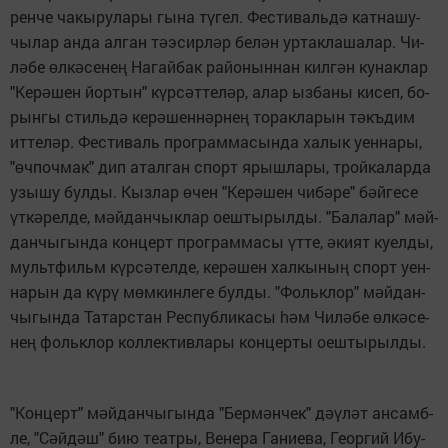
рен­че ча­кы­ру­ла­ры гы­на т
­гел. Фес­ти­валь­д
кат­на­шу­
ү
ә
чы­лар ан­да ал­ган т
э­сир­л
р бе­л
н ур­так­ла­ша­лар. Чи­
ә
ә
ә
л
­бе
л­к
­се­не
На­гай­бак ра­йо­нын­нан кил­г
н ку­нак­лар
ә
ө
ә
ң
ә
"Ке­р
­шен йор­тын" к
р­с
т­те­л
р, алар ыз­ба­ны ки­сеп, бо­
ә
ү
ә
ә
рын­гы стиль­д
ке­р
­шен­н
р­не
то­рак­ла­рын т
къ­дим
ә
ә
ә
ң
ә
ит­те­л
р. Фес­ти­валь прог­рам­ма­сын­да ха­лык уен­на­ры,
ә
"
ч­поч­мак" дип атал­ган спорт ярыш­ла­ры, трой­ка­лар­да
ө
узы­шу бул­ды. Кыз­лар
чен "Ке­р
­шен чи­б
­ре" б
й­ге­се
ө
ә
ә
ә
т­к
­рел­де, м
й­дан­чык­лар оеш­ты­рыл­ды. "Ба­ла­лар" м
й­
ү
ә
ә
ә
дан­чы­гын­да кон­церт прог­рам­ма­сы
т­те,
ки­ят ку­ел­ды,
ү
ә
мульт­фильм к
р­с
­тел­де, ке­р
­шен хал­кы­ны
спорт уен­
ү
ә
ә
ң
на­рын да к
­р
м
м­кин­ле­ге бул­ды. "Фольк­лор" м
й­дан­
ү
ү
ө
ә
чы­гын­да Та­тарс­тан Рес­пуб­ли­ка­сы
м Чи­л
­бе
л­к
­се­
һә
ә
ө
ә
не
фольк­лор кол­лек­тив­ла­ры кон­цер­ты оеш­ты­рыл­ды.
ң
"Кон­церт" м
й­дан­чы­гын­да "Бер­м
н­чек" д
­л
т ан­самб­
ә
ә
әү
ә
ле, "С
й­д
ш" бию те­ат­ры, Ве­не­ра Га­ни­е­ва, Ге­ор­гий Ибу­
ә
ә