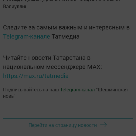
В
лиуллин
ә
Следите за самым важным и интересным в
Telegram-канале
Татмедиа
Читайте новости Татарстана в
национальном мессенджере MАХ:
https://max.ru/tatmedia
Подписывайтесь на наш
Telegram-канал
"Шешминская
новь"
Перейти на страницу новости