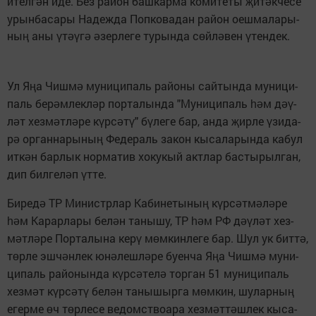
ител­г
н иде. Без ра­йон баш­кар­ма ко­ми­те­ты
и­т
к­че­се
ә
җ
ә
урын­ба­са­ры На­деж­да Поп­ко­вадан ра­йон оеш­ма­ла­ры­
ны
аны
т
­г
зер­ле­ге ту­рын­да с
й­л
­вен
тен­дек.
ң
ү
әү
ә
ә
ө
ә
ү
Ул Я
а Чиш­м
му­ни­ци­паль ра­йо­ны сай­тын­да му­ни­ци­
ң
ә
паль бе­р
м­лек­л
р пор­та­лын­да "Му­ни­ци­паль
м д
­
ә
ә
һә
әү
л
т хез­м
т­л
­ре к
р­с
­т
" б
­ле­ге бар, ан­да
ир­ле
зи­да­
ә
ә
ә
ү
ә
ү
ү
җ
ү
р
ор­ган­на­ры­ны
Фе­де­раль за­кон кы­са­ла­рын­да ка­бул
ә
ң
ит­к
н бар­лык нор­ма­тив хо­ку­кый акт­лар бас­ты­рыл­ган,
ә
дип бил­ге­л
п
т­те.
ә
ү
Би­ре­д
ТР Ми­нистр­лар Ка­би­не­ты­ны
к
р­с
т­м
­л
­ре
ә
ң
ү
ә
ә
ә
м Ка­рар­ла­ры бе­л
н та­ны­шу, ТР
м РФ д
­л
т хез­
һә
ә
һә
әү
ә
м
т­л
­ре Пор­та­лы­на ке­р
м
м­кин­ле­ге бар. Шул ук бит­т
,
ә
ә
ү
ө
ә
т
р­ле эш­ч
н­лек юн
­леш­л
­ре бу­ен­ча Я
а Чиш­м
му­ни­
ө
ә
ә
ә
ң
ә
ци­паль ра­йо­нын­да к
р­с
­те­л
тор­ган 51 му­ни­ци­паль
ү
ә
ә
хез­м
т к
р­с
­т
бе­л
н та­ны­шыр­га м
м­кин, шу­лар­ны
ә
ү
ә
ү
ә
ө
ң
егер­ме
ч т
р­ле­се ве­домст­во­а­ра хез­м
т­т
ш­лек кы­са­
ө
ө
ә
ә