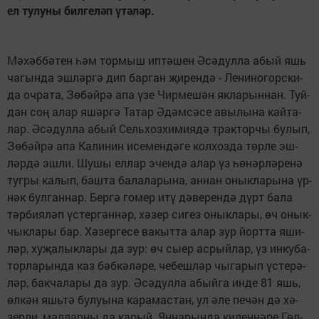
ел ту­лу­ны бил­ге­л
ә
п
ү
т
ә
­л
ә
р.
Мә­хәб­бә­тен һәм тор­мыш ип­тә­шен Әсә­дул­ла абый яшь
ча­гын­да эш­ләр­гә дип бар­ган җи­рен­дә - Ле­ни­но­горс­ки­
да оч­ра­та, Зө­бәй­рә апа үзе Чир­ме­шән як­ла­рын­нан. Туй­
дан соң алар яшәр­гә Та­тар Әдәм­сә­се авы­лы­на кай­та­
лар. Әсә­дул­ла абый Сель­хоз­хи­ми­я­дә трак­тор­чы бу­лып,
Зө­бәй­рә апа Ка­ли­нин исе­мен­дә­ге кол­хоз­да төр­ле эш­
ләр­дә эш­ли. Шу­шы ел­лар эчен­дә алар үз һө­нәр­лә­ре­нә
туг­ры ка­лып, баш­та ба­ла­ла­ры­на, ан­нан онык­ла­ры­на үр­
нәк бул­ган­нар. Бер­гә го­мер итү дә­ве­рен­дә дүрт ба­ла
тәр­би­я­ләп үс­тер­гән­нәр, хә­зер си­гез онык­ла­ры, өч онык­
чык­ла­ры бар. Хә­зер­ге­се ва­кыт­та алар зур йорт­та яши­
ләр, ху­җа­лык­ла­ры да зур: өч сы­ер ас­рый­лар, үз ин­ку­ба­
тор­ла­рын­да каз бәб­кә­лә­ре, че­беш­ләр чы­га­рып үс­те­рә­
ләр, бак­ча­ла­ры да зур. Әсә­дул­ла абый­га ин­де 81 яшь,
өл­кән яшь­тә бу­лу­ы­на ка­ра­мас­тан, ул әле пе­чән дә хә­
зер­ли, мал­лар­ны да ка­рый. Ян­на­рын­да ки­лен­нә­ре Гөл­