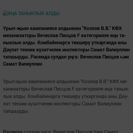
Урып-җыю кам­па­ни­я­се ал­дын­нан "Коз­лов В.В." КФХ
ме­ха­ни­за­то­ры Вя­чес­лав Пис­цов F ка­те­го­ри­я­ле яңа та­
нык­лык ал­ды. Ко­мбайн­нар­га тик­ше­рү үт­кәр­гән­дә аны
Дәү­ләт тех­ник кү­зәт­че­лек инс­пек­то­ры Са­мат Вә­лиул­лин
тап­шыр­ды. Рәсемдә сулдан уңга: Вячеслав Писцов һәм
Самат Вәлиуллин
Урып-
ыю кам­па­ни­я­се ал­дын­нан "Коз­лов В.В." КФХ ме­
җ
ха­ни­за­то­ры Вя­чес­лав Пис­цов F ка­те­го­ри­я­ле я
а та­нык­
ң
лык ал­ды. Ко­мбайн­нар­га тик­ше­р
т­к
р­г
н­д
аны Д
­
ү
ү
ә
ә
ә
әү
л
т тех­ник к
­з
т­че­лек инс­пек­то­ры Са­мат В
­лиул­лин
ә
ү
ә
ә
тап­шыр­ды.
Р
семд
сулдан у
га: Вячеслав Писцов
м Самат
ә
ә
ң
һә