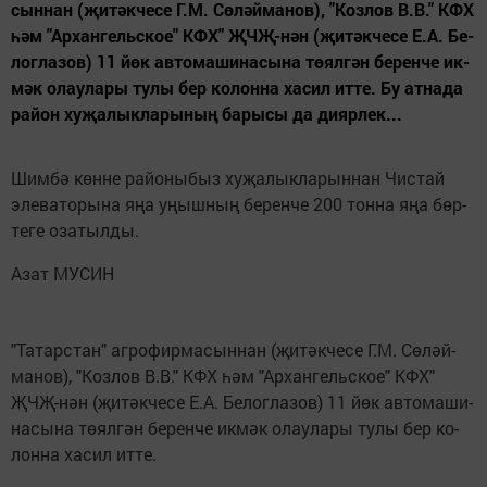
сын­нан (җи­тәк­че­се Г.М. Сө­ләй­ма­нов), "Коз­лов В.В." КФХ
һәм "Ар­хан­гельс­ко­е" КФХ" ҖЧҖ-нән (җи­тәк­че­се Е.А. Бе­
лог­ла­зов) 11 йөк ав­то­ма­ши­на­сы­на тө­ял­гән бе­рен­че ик­
мәк олау­ла­ры ту­лы бер ко­лон­на ха­сил ит­те. Бу ат­на­да
ра­йон ху­җа­лык­ла­ры­ның ба­ры­сы да ди­яр­лек...
Шим­бә көн­не ра­йо­ны­быз ху­җа­лык­ла­рын­нан Чис­тай
эле­ва­то­ры­на яңа уңыш­ның бе­рен­че 200 тон­на яңа бөр­
те­ге оза­тыл­ды.
Азат МУ­СИН
"Та­тарс­тан" аг­ро­фир­ма­сын­нан (җи­тәк­че­се Г.М. Сө­ләй­
ма­нов), "Коз­лов В.В." КФХ һәм "Ар­хан­гельс­ко­е" КФХ"
ҖЧҖ-нән (җи­тәк­че­се Е.А. Бе­лог­ла­зов) 11 йөк ав­то­ма­ши­
на­сы­на тө­ял­гән бе­рен­че ик­мәк олау­ла­ры ту­лы бер ко­
лон­на ха­сил ит­те.