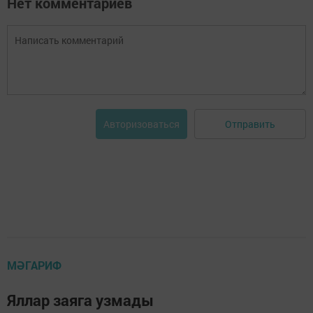
Нет комментариев
Отправить
Авторизоваться
МӘГАРИФ
Яллар заяга узмады