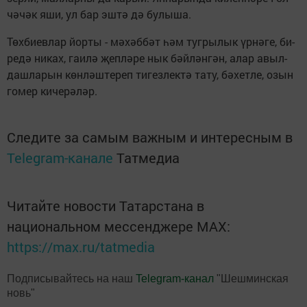
чә­чәк яши, ул бар эш­тә дә бу­лы­ша.
Төх­би­ев­лар йор­ты - мә­хәб­бәт һәм туг­ры­лык үр­нә­ге, би­
ре­дә ни­ках, га­и­лә җеп­лә­ре нык бәй­лән­гән, алар авыл­
даш­ла­рын көн­ләш­те­реп ти­гез­лек­тә та­ту, бә­хет­ле, озын
го­мер ки­че­рә­ләр.
Следите за самым важным и интересным в
Telegram-канале
Татмедиа
Читайте новости Татарстана в
национальном мессенджере MАХ:
https://max.ru/tatmedia
Подписывайтесь на наш
Telegram-канал
"Шешминская
новь"