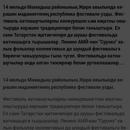
14 июль­дә Ма­ма­дыш ра­йо­ны­ның Җө­ри авы­лын­да ке­
рә­шен мә­дә­ни­я­те­нең рес­пуб­ли­ка фес­ти­ва­ле уз­ды. Фес­
ти­валь кат­на­шу­чы­лар­ны көн­кү­реш­не һәм иҗат­ны оеш­
ты­ру­да ке­рә­шен тра­ди­ци­я­лә­ре бе­лән та­ныш­ты­ра. Ел
са­ен Та­тарс­тан җи­тәк­че­лә­ре дә шу­шы фес­ти­валь­дә
кат­на­шыр­га ты­ры­ша­лар. Ле­ни­но АМЙ-нан "Сурэкэ" ха­
лык фольк­лор кол­лек­ти­вын да шун­дый фес­ти­валь­гә
бе­рен­че ча­кы­ру­ла­ры гы­на тү­гел. Фес­ти­валь­дә кат­на­
шу­чы­лар ан­да ал­ган тәэ­сир­ләр бе­лән ур­так­ла­ша­лар....
14 июль­д
Ма­ма­дыш ра­йо­ны­ны
­ри авы­лын­да ке­
ә
ң
Җө
р
­шен м
­д
­ни­я­те­не
рес­пуб­ли­ка фес­ти­ва­ле уз­ды.
ә
ә
ә
ң
Фес­ти­валь кат­на­шу­чы­лар­ны к
н­к
­реш­не
м и
ат­ны
ө
ү
һә
җ
оеш­ты­ру­да ке­р
­шен тра­ди­ци­я­л
­ре бе­л
н та­ныш­ты­ра.
ә
ә
ә
Ел са­ен Та­тарс­тан
и­т
к­че­л
­ре д
шу­шы фес­ти­валь­д
җ
ә
ә
ә
ә
кат­на­шыр­га ты­ры­ша­лар. Ле­ни­но АМЙ-нан "Сурэкэ" ха­
лык фольк­лор кол­лек­ти­вын да шун­дый фес­ти­валь­г
бе­
ә