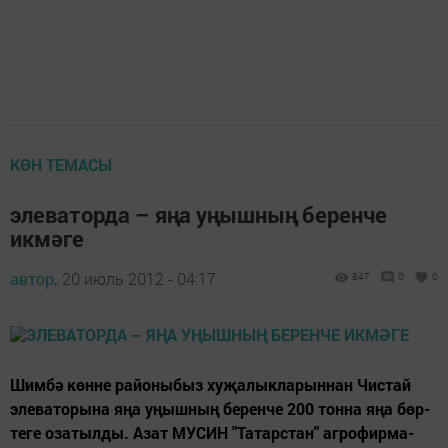
КӨН ТЕМАСЫ
элеваторда – яңа уңышның беренче
икмәге
автор,
20 июль 2012 - 04:17
847
0
0
Шим­бә көн­не ра­йо­ны­быз ху­җа­лык­ла­рын­нан Чис­тай
эле­ва­то­ры­на яңа уңыш­ның бе­рен­че 200 тон­на яңа бөр­
те­ге оза­тыл­ды. Азат МУ­СИН "Та­тарс­тан" аг­ро­фир­ма­