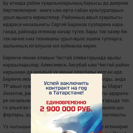
Бу ат­на­да ра­йон ху­җа­лык­ла­ры­ның ба­ры­сы да ди­яр­лек
бөр­тек­ле­ләр­не - көз­ге һәм ир­тә са­бан куль­ту­ра­ла­рын
урып-җы­ю­га ке­реш­те­ләр. Ра­йон­ның авыл ху­җа­лы­гы
ида­рә­се на­чаль­ни­гы Сер­гей Ба­ра­нов сүз­лә­ре­нә ка­ра­
ган­да, ра­йон­да иген­нәр на­чар тү­гел, ба­ры тик хә­зер бө­
тен көч­не һәм тех­ни­ка­ны урып-җыю эше­нә туп­лар­га,
аш­лык­ның юга­лу­ы­на юл куй­мас­ка ки­рәк.
Бе­рен­че ик­мәк ола­вын Чис­тай эле­ва­то­рын­да җы­лы
кар­шы­ла­ды­лар, Алек­се­евск, Ак­су­бай һәм Чис­тай ра­йон­
на­рын­нан да шун­дый ук ик­мәк олау­ла­ры кил­гән иде.
Бе­рен­че ик­мәк тап­шы­ру уңа­ен­нан ми­тинг бул­ды, ан­да
ТР авыл ху­җа­лы­гы һәм азык-тө­лек ми­нист­ры Ма­рат
Әх­мә­тов, ра­йон баш­лык­ла­ры, авыл ху­җа­лы­гы ида­рә­лә­
ре на­чаль­ник­ла­ры, ху­җа­лык җи­тәк­че­лә­ре, юга­ры­да тел­
гә алын­ган 4 ра­йон­нан ик­мәк тө­я­гән ав­то­ма­ши­на шо­
фер­ла­ры, шу­лай ук эле­ва­тор­да эш­ләү­че­ләр кат­наш­ты.
Үз чы­гы­шын­да Ма­рат Әх­мә­тов иген­че­лә­рне иген­нәр­не