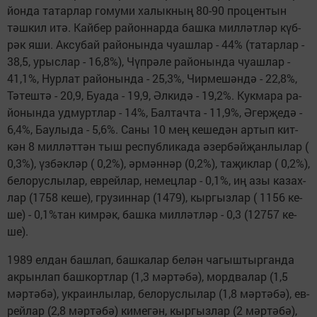
йон­да та­тар­лар го­му­ми ха­лык­ның 80-90 про­цен­тын
тәш­кил итә. Кай­бер ра­йон­нар­да баш­ка мил­ләт­ләр күб­
рәк яши. Ак­су­бай ра­йо­нын­да чу­аш­лар - 44% (та­тар­лар -
38,5, урыс­лар - 16,8%), Чүп­рә­ле ра­йо­нын­да чу­аш­лар -
41,1%, Нур­лат ра­йо­нын­да - 25,3%, Чир­ме­шән­дә - 22,8%,
Тә­теш­тә - 20,9, Бу­а­да - 19,9, Әл­ки­дә - 19,2%. Кук­ма­ра ра­
йо­нын­да уд­мурт­лар - 14%, Бал­тач­та - 11,9%, Әгер­җе­дә -
6,4%, Бау­лы­да - 5,6%. Са­ны 10 мең ке­ше­дән ар­тып кит­
кән 8 мил­ләт­тән тыш рес­пуб­ли­ка­да әзер­бәй­җан­лы­лар (
0,3%), үз­бәк­ләр ( 0,2%), әр­мән­нәр (0,2%), та­җик­лар ( 0,2%),
бе­ло­рус­лы­лар, ев­рей­лар, не­мец­лар - 0,1%, иң азы ка­зах­
лар (1758 ке­ше), гру­зин­нар (1479), кыр­гыз­лар ( 1156 ке­
ше) - 0,1%­тан ким­рәк, баш­ка мил­ләт­ләр - 0,3 (12757 ке­
ше).
1989 ел­дан баш­лап, баш­ка­лар бе­лән ча­гыш­тыр­ган­да
ак­рын­лап баш­корт­лар (1,3 мәр­тә­бә), морд­ва­лар (1,5
мәр­тә­бә), ук­ра­ин­лы­лар, бе­ло­рус­лы­лар (1,8 мәр­тә­бә), ев­
рей­лар (2,8 мәр­тә­бә) ки­ме­гән, кыр­гыз­лар (2 мәр­тә­бә),