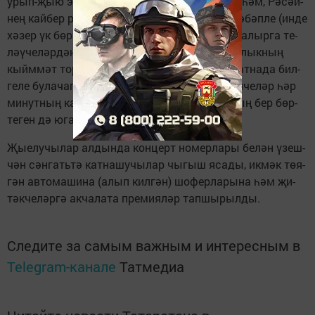
урып-җыю эш­лә­ре баш­ла­ну бе­лән кот­ла­ды һәм, Рә­сәй­
нең кай­бер ре­ги­он­на­рын­да ко­ры­лык бу­лу сә­бәп­ле (ин­де
хә­зер үк бөр­тек ке­нә тү­гел, са­лам­ да са­тып алыр­га те­
ләү­че­ләр­дән за­яв­ка­лар ки­лә баш­ла­ган), аш­лык­ның
кыйм­мәт то­ра­ча­гын, аңа бул­ган бә­я­нең бу ат­на­да бил­
ге­ле бу­ла­ча­гын бил­ге­ләп үт­те. Шу­ңа да иген­че­ләр һәр
ми­нут­ның ка­де­рен бе­леп эш­ләр­гә, аш­лык­ның бер бөр­
те­ген дә югалт­мый җы­еп алыр­га ти­еш­ләр.
Җы­е­лу­чы­лар ал­дын­да кон­церт но­мер­ла­ры бе­лән үзеш­
чән сән­гать­тә кат­на­шу­чы­лар чы­гыш яса­ды, ик­мәк тө­я­
гән ав­то­ма­ши­на (алып кил­гән) шо­фер­ла­ры­на һәм җи­
тәк­че­ләр­гә ак­ча­ла­та пре­ми­я­ләр тап­шы­рыл­ды.
Следите за самым важным и интересным в
Telegram-канале
Татмедиа