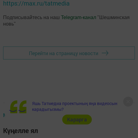
https://max.ru/tatmedia
Подписывайтесь на наш
Telegram-канал
"Шешминская
новь"
Перейти на страницу новости
Яшь Татмедиа проектының яңа видеосын
карадыгызмы?
МӘДӘНИЯТ ҺӘМ СӘНГАТЬ
Карарга
Күңелле ял