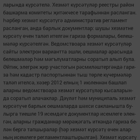
ла­рын­да к
р­с
­те­л
. Хез­м
т к
р­с
­т
­л
р ре­ест­ры ра­йон
ү
ә
ә
ә
ү
ә
ү
ә
баш­кар­ма ко­ми­те­ты
и­т
к­че­се та­ра­фын­нан рас­лан­ган.
җ
ә
р­бер хез­м
т к
р­с
­т
­г
ад­ми­нист­ра­тив рег­ла­мент
Һә
ә
ү
ә
ү
ә
рас­лан­ган, ан­да бар­лык до­ку­мент­лар: шу­шы хез­м
т­не
ә
к
р­с
­т
чен та­л
п ител­г
н га­ри­за фор­ма­ла­ры, бе­леш­
ү
ә
ү
ө
ә
ә
м
­л
р к
р­с
­тел­г
н. Ве­домст­во­а­ра хез­м
т к
р­с
­т
­л
р
ә
ә
ү
ә
ә
ә
ү
ә
ү
ә
сай­ты элект­рон ва­ри­антта эш­ли, оеш­ма­лар ара­сын­да
бе­леш­м
­л
р
м м
гъ­л
­мат­лар­ны со­ра­тып алып бу­ла.
ә
ә
һә
ә
ү
й­тик, элег­р
к
ир учас­то­гын р
с­ми­л
ш­тер­г
н­д
га­ри­
Ә
ә
җ
ә
ә
ә
ә
за
м ка­дастр пас­пор­тын­нан тыш т
р­ле к
­чер­м
­л
р
һә
ө
ү
ә
ә
та­л
п ител­с
, х
­зер 2012 ел­ны
1 ию­лен­н
н баш­лап
ә
ә
ә
ң
ә
алар­ны ве­домст­во­а­ра хез­м
т к
р­с
­т
­л
р кы­са­ла­рын­
ә
ү
ә
ү
ә
да со­ра­тып ала­чак­лар. Д
­л
т
м му­ни­ци­паль хез­м
т
әү
ә
һә
ә
к
р­с
­т
­че бар­лык оеш­ма­лар­да ш
х­си сак­ла­ныш­та бу­
ү
ә
ү
ә
лыр­га ти­еш­ле 19 исем­д
­ге до­ку­мент­лар исем­ле­ге элен­
ә
г
н, алар­ны граж­дан­нар м
­р
­гать ит­к
н­д
га­ри­за бе­
ә
ө
ә
җә
ә
ә
л
н бер­г
тап­шы­ра­лар (
р хез­м
т к
р­с
­т
чен алар­
ә
ә
һә
ә
ү
ә
ү
ө
ны
исем­ле­ге рег­ла­мент­лаш­ты­рыл­ган). Хез­м
т к
р­с
­т
ң
ә
ү
ә
ү