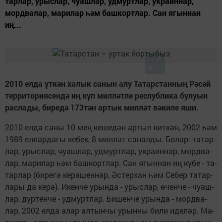
тар­лар, урыс­лар, чу­аш­лар, уд­мурт­лар, ук­ра­ин­нар,
морд­ва­лар, ма­ри­лар һәм баш­корт­лар. Сан ягын­нан
иң...
2010 ел­да
ү
т­к
ә
н ха­лык са­нын алу Та­тарс­тан­ны
ң
Р
ә
­с
ә
й
тер­ри­то­ри­я­сен­д
ә
и
ң
к
ү
п мил­л
ә
т­ле рес­пуб­ли­ка бу­лу­ын
рас­ла­ды, би­ре­д
ә
173т
ә
н ар­тык мил­л
ә
т в
ә
­ки­ле яши.
2010 ел­да са­ны 10 мең ке­ше­дән ар­тып кит­кән, 2002 һәм
1989 ел­лар­да­гы ке­бек, 8 мил­ләт са­нал­ды. Бо­лар: та­тар­
лар, урыс­лар, чу­аш­лар, уд­мурт­лар, ук­ра­ин­нар, морд­ва­
лар, ма­ри­лар һәм баш­корт­лар. Сан ягын­нан иң кү­бе - та­
тар­лар (би­ре­гә ке­рә­шен­нәр, Әс­тер­хан һәм Се­бер та­тар­
ла­ры да ке­рә). Икен­че урын­да - урыс­лар, өчен­че - чу­аш­
лар, дүр­тен­че - уд­мурт­лар. Би­шен­че урын­да - морд­ва­
лар, 2002 ел­да алар ал­тын­чы урын­ны би­ли иде­ләр. Ма­