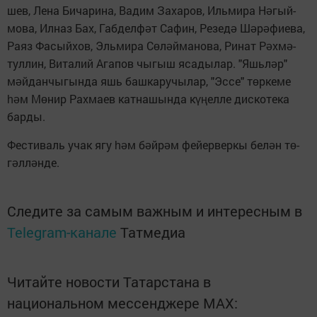
шев, Ле­на Би­ча­ри­на, Ва­дим За­ха­ров, Иль­ми­ра Н
­гый­
ә
мо­ва, Ил­наз Бах, Габ­дел­ф
т Са­фин, Ре­зе­д
Ш
­р
­фи­е­ва,
ә
ә
ә
ә
Ра­яз Фа­сый­хов, Эль­ми­ра С
­л
й­ма­но­ва, Ри­нат Р
х­м
­
ө
ә
ә
ә
тул­лин, Ви­та­лий Ага­пов чы­гыш яса­ды­лар. "Яшь­л
р"
ә
м
й­дан­чы­гын­да яшь баш­ка­ру­чы­лар, "Эс­се" т
р­ке­ме
ә
ө
м М
­нир Рах­ма­ев кат­на­шын­да к
ел­ле дис­ко­те­ка
һә
ө
ү
ң
бар­ды.
Фес­ти­валь учак ягу
м б
й­р
м фе­йер­вер­кы бе­л
н т
­
һә
ә
ә
ә
ө
г
л­л
н­де.
ә
ә
Следите за самым важным и интересным в
Telegram-канале
Татмедиа
Читайте новости Татарстана в
национальном мессенджере MАХ: