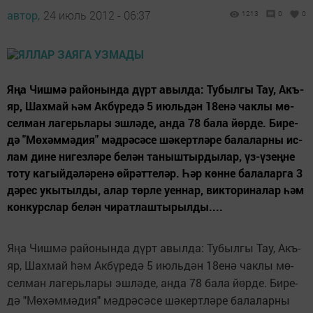
автор,
24 июль 2012 - 06:37
1213
0
0
Яңа Чиш­мә ра­йо­нын­да дүрт авыл­да: Ту­был­гы Тау, Акъ­
яр, Шах­май һәм Ак­бү­ре­дә 5 июль­дән 18енә чак­лы мө­
сел­ман ла­герь­ла­ры эш­лә­де, ан­да 78 ба­ла йөр­де. Би­ре­
дә "Мө­хәм­мә­ди­я" мәд­рә­сә­се шә­керт­лә­ре ба­ла­лар­ны ис­
лам ди­не ни­гез­лә­ре бе­лән та­ныш­тыр­ды­лар, үз-үзең­не
то­ту ка­гый­дә­лә­ре­нә өй­рәт­те­ләр. Һәр көн­не ба­ла­лар­га 3
дә­рес укы­тыл­ды, алар төр­ле уен­нар, вик­то­ри­на­лар һәм
кон­курс­лар бе­лән чи­рат­лаш­ты­рыл­ды....
Я
а Чиш­м
ра­йо­нын­да д
рт авыл­да: Ту­был­гы Тау, Акъ­
ң
ә
ү
яр, Шах­май
м Ак­б
­ре­д
5 июль­д
н 18ен
чак­лы м
­
һә
ү
ә
ә
ә
ө
сел­ман ла­герь­ла­ры эш­л
­де, ан­да 78 ба­ла й
р­де. Би­ре­
ә
ө
д
"М
­х
м­м
­ди­я" м
д­р
­с
­се ш
­керт­л
­ре ба­ла­лар­ны
ә
ө
ә
ә
ә
ә
ә
ә
ә