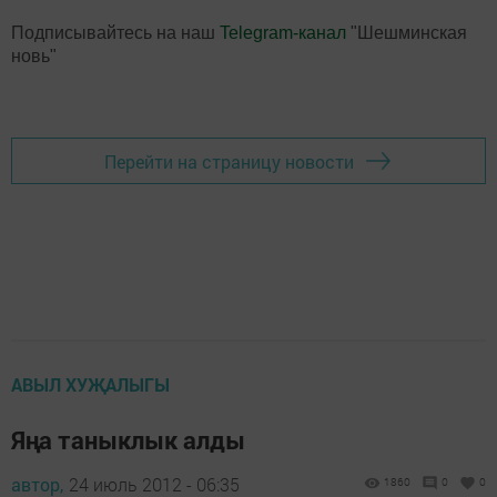
Подписывайтесь на наш
Telegram-канал
"Шешминская
новь"
Перейти на страницу новости
АВЫЛ ХУҖАЛЫГЫ
Яңа таныклык алды
автор,
24 июль 2012 - 06:35
1860
0
0