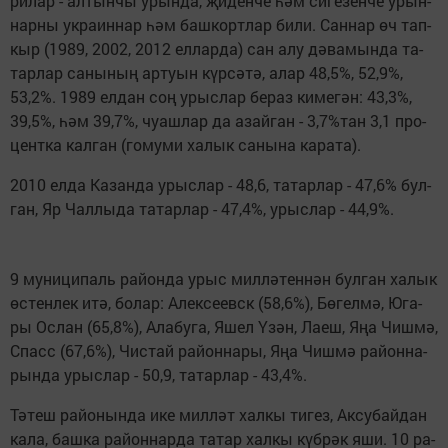
ри­лар - ал­тын­чы урын­да, җи­ден­че һәм си­ге­зен­че урын­
нар­ны ук­ра­ин­нар һәм баш­корт­лар би­ли. Сан­нар өч тап­
кыр (1989, 2002, 2012 ел­лар­да) сан алу дә­ва­мын­да та­
тар­лар са­ны­ның ар­ту­ын күр­сә­тә, алар 48,5%, 52,9%,
53,2%. 1989 ел­дан соң урыс­лар бе­раз ки­ме­гән: 43,3%,
39,5%, һәм 39,7%, чу­аш­лар да азай­ган - 3,7%­тан 3,1 про­
цент­ка кал­ган (го­му­ми ха­лык са­ны­на ка­ра­та).
2010 ел­да Ка­зан­да урыс­лар - 48,6, та­тар­лар - 47,6% бул­
ган, Яр Чал­лы­да та­тар­лар - 47,4%, урыс­лар - 44,9%.
9 му­ни­ци­паль ра­йон­да урыс мил­лә­тен­нән бул­ган ха­лык
өс­тен­лек итә, бо­лар: Алек­се­евск (58,6%), Бө­гел­мә, Юга­
ры Ос­лан (65,8%), Ала­бу­га, Яшел Үзән, Ла­еш, Яңа Чиш­мә,
Спасс (67,6%), Чис­тай ра­йон­на­ры, Яңа Чиш­мә ра­йон­на­
рын­да урыс­лар - 50,9, та­тар­лар - 43,4%.
Тә­теш ра­йо­нын­да ике мил­ләт хал­кы ти­гез, Ак­су­бай­дан
ка­ла, баш­ка ра­йон­нар­да та­тар хал­кы күб­рәк яши. 10 ра­