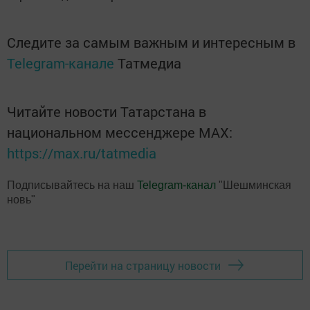
Следите за самым важным и интересным в
Telegram-канале
Татмедиа
Читайте новости Татарстана в
национальном мессенджере MАХ:
https://max.ru/tatmedia
Подписывайтесь на наш
Telegram-канал
"Шешминская
новь"
Перейти на страницу новости