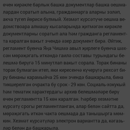
чен ки­р
к­ле бар­лык баш­ка до­ку­мент­лар баш­ка оеш­ма­
ө
ә
лар­дан со­ра­тып алы­на, граж­дан­нар­га алар­ны эз­л
п,
ә
ак­ча т
­геп й
­ри­се бул­мый. Хез­м
т к
р­с
­т
­че оеш­ма ве­
ү
ө
ә
ү
ә
ү
домст­во­а­ра ал­ма­шу кы­са­ла­рын­да
ит­м
­г
н ки­р
к­ле
җ
ә
ә
ә
до­ку­мент­лар­ны со­ра­тып ала
м граж­дан­га рег­ла­мент­
һә
та ка­рал­ган ва­кыт эчен­д
зер до­ку­мент би­р
.
й­тик,
ә
ә
ә
Ә
рег­ла­мент бу­ен­ча Я
а Чиш­м
авыл
ир­ле­ге бу­ен­ча ш
х­
ң
ә
җ
ә
с
н м
­р
­гать ит­к
н­д
га­и­л
сос­та­вы ту­рын­да­гы бе­
ә
ө
ә
җә
ә
ә
ә
леш­м
би­р
­г
15 ми­нут­лап ва­кыт со­ра­ла. То­рак би­на­ны
ә
ү
ә
то­рак бул­ма­ган итеп, яки ки­ре­сен­ч
к
­че­р
­г
р
х­с
т би­
ә
ү
ү
ә
ө
ә
р
би­на­ны ка­ра­мый­ча 25 к
н эчен­д
баш­ка­ры­ла, би­на
ү
ө
ә
тик­ше­рел­г
н оч­рак­та бу срок - 29 к
н. Со­ци­аль-хо­ку­кый
ә
ө
м те­ма­тик ха­рак­тер­да­гы ар­хив бе­леш­м
­л
­ре би­р
һә
ә
ә
ү
чен рег­ла­мент­та 15 к
н ка­рал­ган.
р­бер хез­м
т­не
ө
ө
Һә
ә
к
р­с
­т
сро­гы рег­ла­мент­лан­ган, алар бе­л
н сайт­та да,
ү
ә
ү
ә
м
­р
­гать ит­к
н чак­та оеш­ма­да да та­ны­шыр­га м
м­
ө
ә
җә
ә
ө
кин. Хез­м
т к
р­с
­т
­л
р элект­рон ва­ри­ант­та да, к
­газь­
ә
ү
ә
ү
ә
ә
л
р бе­л
н д
баш­ка­ры­ла.
ә
ә
ә