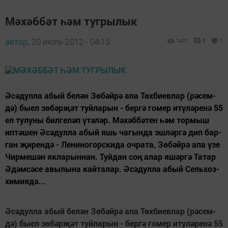
Мәхәббәт һәм тугрылык
автор,
20 июль 2012 - 04:15
1401
0
0
Әсә­дул­ла абый бе­лән Зө­бәй­рә апа Төх­би­ев­лар (рә­сем­
дә) бы­ел зө­бәр­җәт туй­ла­рын - бер­гә го­мер итү­лә­ре­нә 55
ел ту­лу­ны бил­ге­ләп үтә­ләр. Мә­хәб­бә­тен һәм тор­мыш
ип­тә­шен Әсә­дул­ла абый яшь ча­гын­да эш­ләр­гә дип бар­
ган җи­рен­дә - Ле­ни­но­горс­ки­да оч­ра­та, Зө­бәй­рә апа үзе
Чир­ме­шән як­ла­рын­нан. Туй­дан соң алар яшәр­гә Та­тар
Әдәм­сә­се авы­лы­на кай­та­лар. Әсә­дул­ла абый Сель­хоз­
хи­ми­я­дә...
Ә
с
ә
­дул­ла абый бе­л
ә
н З
ө
­б
ә
й­р
ә
апа Т
ө
х­би­ев­лар (р
ә
­сем­
д
ә
) бы­ел з
ө
­б
ә
р­
җә
т туй­ла­рын - бер­г
ә
го­мер ит
ү
­л
ә
­ре­н
ә
55