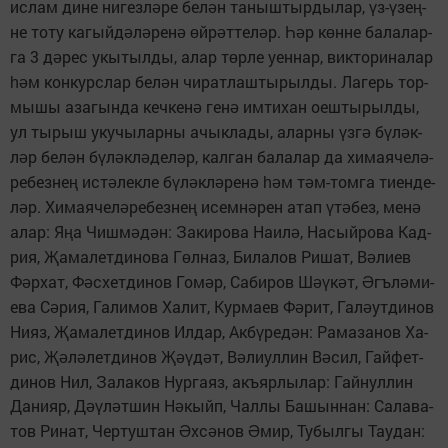
ис­лам ди­не ни­гез­л
­ре бе­л
н та­ныш­тыр­ды­лар,
з-
зе
­
ә
ә
ү
ү
ң
не то­ту ка­гый­д
­л
­ре­н
й­р
т­те­л
р.
р к
н­не ба­ла­лар­
ә
ә
ә
ө
ә
ә
Һә
ө
га 3 д
­рес укы­тыл­ды, алар т
р­ле уен­нар, вик­то­ри­на­лар
ә
ө
м кон­курс­лар бе­л
н чи­рат­лаш­ты­рыл­ды. Ла­герь тор­
һә
ә
мы­шы аза­гын­да кеч­ке­н
ге­н
им­ти­хан оеш­ты­рыл­ды,
ә
ә
ул ты­рыш уку­чы­лар­ны ачык­ла­ды, алар­ны
з­г
б
­л
к­
ү
ә
ү
ә
л
р бе­л
н б
­л
к­л
­де­л
р, кал­ган ба­ла­лар да хи­ма­я­че­л
­
ә
ә
ү
ә
ә
ә
ә
ре­без­не
ис­т
­лек­ле б
­л
к­л
­ре­н
м т
м-том­га ти­ен­де­
ң
ә
ү
ә
ә
ә
һә
ә
л
р. Хи­ма­я­че­л
­ре­без­не
исем­н
­рен атап
т
­без, ме­н
ә
ә
ң
ә
ү
ә
ә
алар: Я
а Чиш­м
­д
н: За­ки­ро­ва На­и­л
, На­сый­ро­ва Кад­
ң
ә
ә
ә
рия,
а­ма­лет­ди­но­ва Г
л­наз, Би­ла­лов Ри­шат, В
­ли­ев
Җ
ө
ә
Ф
р­хат, Ф
с­хет­ди­нов Го­м
р, Са­би­ров Ш
­к
т,
гъ­л
­ми­
ә
ә
ә
әү
ә
Ә
ә
е­ва С
­рия, Га­ли­мов Ха­лит, Кур­ма­ев Ф
­рит, Га­л
ут­ди­нов
ә
ә
ә
Ни­яз,
а­ма­лет­ди­нов Ил­дар,
Ак­б
­ре­д
н: Ра­ма­за­нов Ха­
Җ
ү
ә
рис,
­л
­лет­ди­нов
­д
т, В
­лиул­лин В
­сил, Гай­фет­
Җә
ә
Җәү
ә
ә
ә
ди­нов Нил, За­ла­ков Нур­га­яз, акъ­яр­лы­лар: Гай­нул­лин
Да­ни­яр, Д
­л
т­шин Н
­кыйп, Чал­лы Ба­шын­нан: Са­ла­ва­
әү
ә
ә
тов Ри­нат, Чер­туш­тан
х­с
­нов
мир,
Ту­был­гы Тау­дан:
Ә
ә
Ә