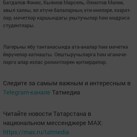
Бат­да­лов Ф
­нис, Кы­я­мов Мар­сель,
х­м
­тов Ма­лик,
ә
Ә
ә
авыл хал­кы, ял ит
­че ба­ла­лар­ны
ти-
ни­л
­ре, х
з­р
т­
ү
ң
ә
ә
ә
ә
ә
л
р, м
­чет­л
р кар­шын­да­гы укы­ту­чы­лар
м м
д­р
­с
ә
ә
ә
һә
ә
ә
ә
сту­дент­ла­ры.
Ла­герь­ны ябу тан­та­на­сын­да ата-ана­лар
м м
­чет­к
һә
ә
ә
й
­р
­че­л
р кат­наш­ты. Оеш­ты­ру­чы­лар­га
м ига­н
­че­
ө
ү
ә
һә
ә
л
р­г
алар их­лас р
х­м
т­л
­рен
ит­кер­де­л
р.
ә
ә
ә
ә
ә
җ
ә
Следите за самым важным и интересным в
Telegram-канале
Татмедиа
Читайте новости Татарстана в
национальном мессенджере MАХ:
https://max.ru/tatmedia