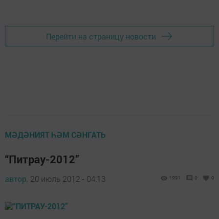
Перейти на страницу новости
МӘДӘНИЯТ ҺӘМ СӘНГАТЬ
“Питрау-2012”
автор,
20 июль 2012 - 04:13
1991
0
0