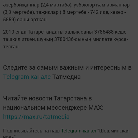
әзер­бәй­җан­нар (2,4 мәр­тә­бә), үз­бәк­ләр һәм әр­мән­нәр
(3,3 мәр­тә­бә), та­җик­лар ( 8 мәр­тә­бә - 742 иде, хәзер -
5859) са­ны арт­кан.
2010 ел­да Та­тарс­тан­да­гы ха­лык са­ны 3786488 ке­ше
тәш­кил ит­кән, шу­ның 3780436-сы­ның мил­лә­те күр­сә­
тел­гән.
Следите за самым важным и интересным в
Telegram-канале
Татмедиа
Читайте новости Татарстана в
национальном мессенджере MАХ:
https://max.ru/tatmedia
Подписывайтесь на наш
Telegram-канал
"Шешминская
новь"