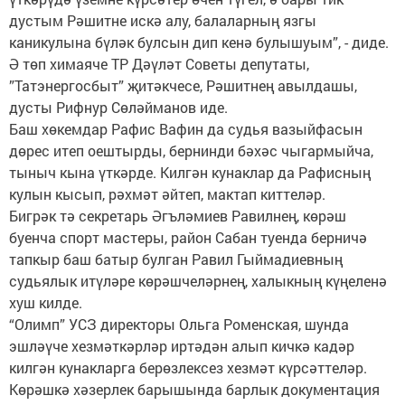
дустым Рәшитне искә алу, балаларның язгы
каникулына бүләк булсын дип кенә булышуым”, - диде.
Ә төп химаяче ТР Дәүләт Советы депутаты,
”Татэнергосбыт” җитәкчесе, Рәшитнең авылдашы,
дусты Рифнур Сөләйманов иде.
Баш хөкемдар Рафис Вафин да судья вазыйфасын
дөрес итеп оештырды, бернинди бәхәс чыгармыйча,
тыныч кына үткәрде. Килгән кунаклар да Рафисның
кулын кысып, рәхмәт әйтеп, мактап киттеләр.
Бигрәк тә секретарь Әгъләмиев Равилнең, көрәш
буенча спорт мастеры, район Сабан туенда берничә
тапкыр баш батыр булган Равил Гыймадиевның
судьялык итүләре көрәшчеләрнең, халыкның күңеленә
хуш килде.
“Олимп” УСЗ директоры Ольга Роменская, шунда
эшләүче хезмәткәрләр иртәдән алып кичкә кадәр
килгән кунакларга берөзлексез хезмәт күрсәттеләр.
Көрәшкә хәзерлек барышында барлык документация