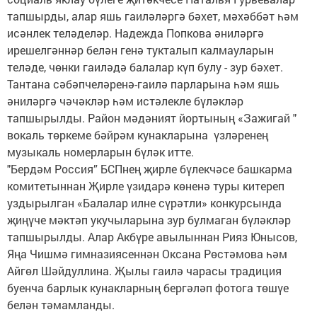
тапшырды, алар яшь гаиләләргә бәхет, мәхәббәт һәм
исәнлек теләделәр. Надежда Попкова әниләргә
ирешелгәннәр белән генә тукталып калмауларын
теләде, чөнки гаиләдә балалар күп булу - зур бәхет.
Тантана сәбәпчеләренә-гаилә парларына һәм яшь
әниләргә чәчәкләр һәм истәлекле бүләкләр
тапшырылды. Район мәдәният йортының «Зажигай "
вокаль төркеме бәйрәм кунакларына үзләренең
музыкаль номерларын бүләк итте.
"Бердәм Россия” БСПнең җирле бүлекчәсе башкарма
комитетыннан Җирле үзидарә көненә туры китереп
уздырылган «Балалар илне сүрәтли» конкурсында
җиңүче мәктәп укучыларына зур булмаган бүләкләр
тапшырылды. Алар Акбүре авылыннан Рияз Юнысов,
Яңа Чишмә гимназиясеннән Оксана Рөстәмова һәм
Айгөл Шәйдуллина. Җылы гаилә чарасы традиция
буенча барлык кунакларның бергәләп фотога төшүе
белән тәмамланды.