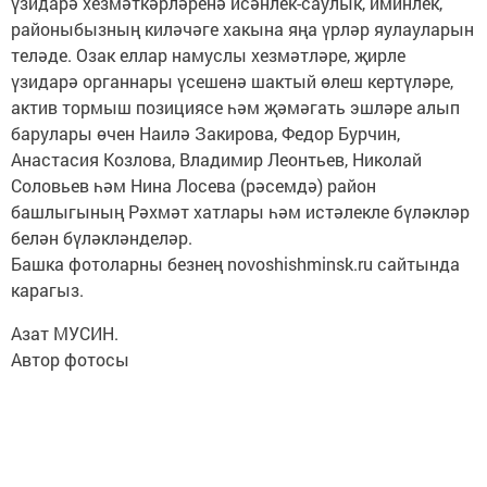
үзидарә хезмәткәрләренә исәнлек-саулык, иминлек,
районыбызның киләчәге хакына яңа үрләр яулауларын
теләде. Озак еллар намуслы хезмәтләре, җирле
үзидарә органнары үсешенә шактый өлеш кертүләре,
актив тормыш позициясе һәм җәмәгать эшләре алып
барулары өчен Наилә Закирова, Федор Бурчин,
Анастасия Козлова, Владимир Леонтьев, Николай
Соловьев һәм Нина Лосева (рәсемдә) район
башлыгының Рәхмәт хатлары һәм истәлекле бүләкләр
белән бүләкләнделәр.
Башка фотоларны безнең novoshishminsk.ru сайтында
карагыз.
Азат МУСИН.
Автор фотосы