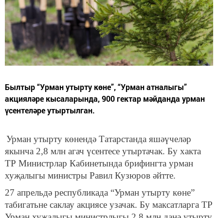
Былтыр “Урман утырту көне”, “Урман атналыгы”
акцияләре кысаларында, 900 гектар мәйданда урман
үсентеләре утыртылган.
Урман утырту көнендә Татарстанда яшәүчеләр
якынча 2,8 млн агач үсентесе утыртачак. Бу хакта
ТР Министрлар Кабинетында брифингта урман
хуҗалыгы министры Равил Кузюров әйтте.
27 апрельдә республикада “Урман утырту көне”
табигатьне саклау акциясе узачак. Бу максатларга ТР
Урман хуҗалыгы министрлыгы 2,8 млн данә утырту