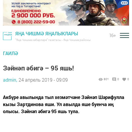
ЯҢА ЧИШМӘ ЯҢАЛЫКЛАРЫ
16+
"Яңа Чишмә хәбәрләре" газетасы - Яңа Чишмә районы
ГАИЛӘ
Зәйнәп әбигә – 95 яшь!
admin,
24 апрель 2019 - 09:09
801
0
0
Акбүре авылында тыл хезмәтчәне Зәйнәп Шәрифулла
кызы Зартдинова яши. Ул авылда яше буенча иң
олысы. Зәйнәп әбигә 95 яшь тула.