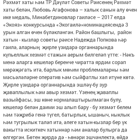
Рәхмәт хаты һәм ТР Дәүләт Советы Рәисенең Рәхмәт
хаты белән, Любовь Агафонова – халык санын алу өчен
ике медаль, Минабетдиновлар гаиләсе – 2017 елда
«Экояз» конкурсында «Экогаилә»номинациясендә 3
урын алган өчен бүләкләнгән. Район башлыгы, район
хатын - кызлар советы рәисе Надежда Попкова һәр
гаилә, аларның җирле үзидарә органнарында
күпьеллык хезмәт стажын аерым билгеләп үтте: - Нәкъ
менә аларга кешеләр беренче чиратта ярдәм сорап
мөрәҗәгать итә, барлык мөһим проблемаларны һәм
мәсьәләләрне оператив һәм сыйфатлы хәл итүне көтә.
Җирле үзидарә органнарында эшләү-бу зур
җаваплылык һәм авыр хезмәт. Үзенең җаваплы
вазыйфасы, эш көне нормалаштырылмаган булу,
кешеләр белән даими эш алып бару - бу хезмәт белем
һәм тәҗрибә генә түгел, батырлык, ышаныч, ныклык
һәм тугрылык таләп итә, әлеге хатын-кызлар бер үк
вакытта искиткеч хатыннар һәм аналар булырга да
өлгергән. Бөтен җирдә дә - һөнәри эшчәнлектә, өйдә