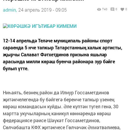
admin,
24 апрель 2019 - 09:05
740
0
0
12-14 апрельдә Теләче муниципаль районы спорт
сараенда 5 нче тапкыр Татарстанның халык артисты,
җырчы Салават Фәтхетдинов призына яшьләр
арасында милли көрәш буенча районара зур бәйге
булып үтте.
Ниһаять, безнең район да Илнур Госсаметдинов
җитәкчелегендә бу бәйгегә беренче тапкыр үзенең
көрәш командасын куйды. Әле күптән түгел генә, 30
мартта укучыларның каникул көннәрендә көрәш
федерациясе рәисе Шәүкәт Госсаметдинов,
Сөлчәбашта КФХ җитәкчесе Гөлчәчәк Әхмәтвәлиева,