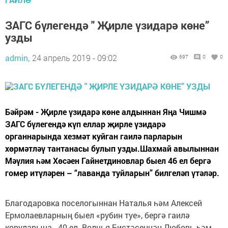
ЗАГС бүлегендә " Җирле үзидарә көне”
узды
admin,
24 апрель 2019 - 09:02
697
0
0
Бәйрәм - Җирле үзидарә көне алдыннан Яңа Чишмә
ЗАГС бүлегендә күп еллар җирле үзидарә
органнарында хезмәт куйган гаилә парларын
хөрмәтләү тантанасы булып узды.Шахмай авылыннан
Мәүлия һәм Хөсәен Гайнетдиновлар быел 46 ел бергә
гомер итүләрен – “лаванда туйларын” билгеләп үтәләр.
Благодаровка поселогыннан Наталья һәм Алексей
Ермолаевларның быел «рубин туе», бергә гаилә
коруларына - 40 ел. Волчья Бистәсеннән Любовь һәм