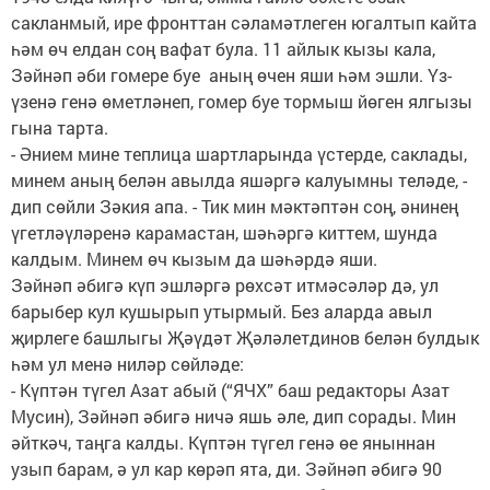
сакланмый, ире фронттан сәламәтлеген югалтып кайта
һәм өч елдан соң вафат була. 11 айлык кызы кала,
Зәйнәп әби гомере буе аның өчен яши һәм эшли. Үз-
үзенә генә өметләнеп, гомер буе тормыш йөген ялгызы
гына тарта.
- Әнием мине теплица шартларында үстерде, саклады,
минем аның белән авылда яшәргә калуымны теләде, -
дип сөйли Зәкия апа. - Тик мин мәктәптән соң, әнинең
үгетләүләренә карамастан, шәһәргә киттем, шунда
калдым. Минем өч кызым да шәһәрдә яши.
Зәйнәп әбигә күп эшләргә рөхсәт итмәсәләр дә, ул
барыбер кул кушырып утырмый. Без аларда авыл
җирлеге башлыгы Җәүдәт Җәләлетдинов белән булдык
һәм ул менә ниләр сөйләде:
- Күптән түгел Азат абый (“ЯЧХ” баш редакторы Азат
Мусин), Зәйнәп әбигә ничә яшь әле, дип сорады. Мин
әйткәч, таңга калды. Күптән түгел генә өе яныннан
узып барам, ә ул кар көрәп ята, ди. Зәйнәп әбигә 90