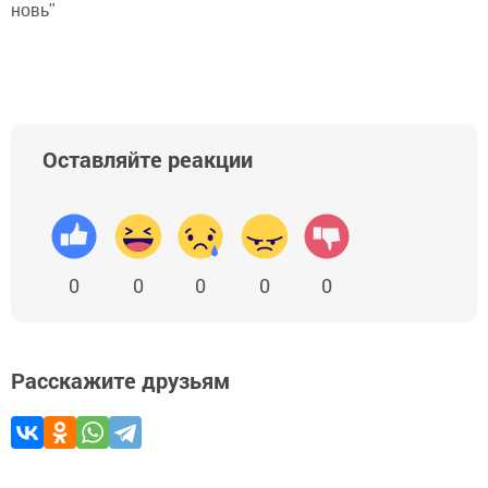
новь"
Оставляйте реакции
0
0
0
0
0
Расскажите друзьям