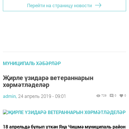
Перейти на страницу новости
МУНИЦИПАЛЬ ХӘБӘРЛӘР
Җирле үзидарә ветераннарын
хөрмәтләделәр
admin,
24 апрель 2019 - 09:01
729
0
0
18 апрельдә булып үткән Яңа Чишмә муниципаль район