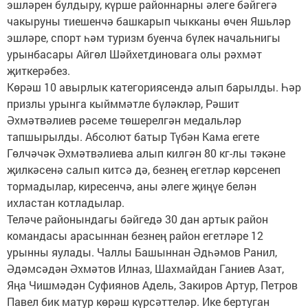
эшләрен булдыру, күрше районнарны әлеге бәйгегә
чакыруны тиешенчә башкарып чыкканы өчен Яшьләр
эшләре, спорт һәм туризм буенча бүлек начальнигы
урынбасары Айгөл Шәйхетдиновага олы рәхмәт
җиткерәбез.
Көрәш 10 авырлык категориясендә алып барылды. Һәр
призлы урынга кыйммәтле бүләкләр, Рәшит
Әхмәтвәлиев рәсеме төшерелгән медальләр
тапшырылды. Абсолют батыр Түбән Кама егете
Гөлчәчәк Әхмәтвәлиева алып килгән 80 кг-лы тәкәне
җилкәсенә салып китсә дә, безнең егетләр көрсенеп
тормадылар, киресенчә, аны әлеге җиңүе белән
ихластан котладылар.
Теләче районындагы бәйгедә 30 дан артык район
командасы арасыннан безнең район егетләре 12
урынны яулады. Чаллы Башыннан Әдһәмов Ранил,
Әдәмсәдән Әхмәтов Илназ, Шахмайдан Ганиев Азат,
Яңа Чишмәдән Суфиянов Адель, Закиров Артур, Петров
Павел бик матур көрәш күрсәттеләр. Ике бертуган