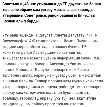
Советының 48 нче утырышында ТР дәүләт һәм башка
телләрне өйрәнү һәм үстерү мәсьәләләре каралды.
Утырышны Совет рәисе, район башлыгы Вячеслав
Козлов алып барды.
Утырыш эшендә ТР Дәүләт Советы депутаты, “ТНП-
Зюзеевнефть” АҖ гендиректоры Шамил Яһудин һәм
мәдәни мирас объектларын саклау буенча ТР
комитеты рәисе Иван Гущиннар катнашты.
Тикшереләсе мәсьәлә буенча информация белән РМБ
начальнигы урынбасары Александр Улитин чыгыш
ясады. Районда ТР дәүләт телләрен һәм башка
телләрне саклау, өйрәнү һәм үстерү буенча максатчан
эш алып барыла. Телләр проблемасы буенча комиссия
утырышлары даими үткәрелә, районда туган телләрне
саклау һәм үстерү өчен шартлар булдырылган,
аралашу, тәрбияләү, өйрәнү (укыту) һәм иҗат итүдә
файдалану һәм сайлау иреге тәэмин ителгән.