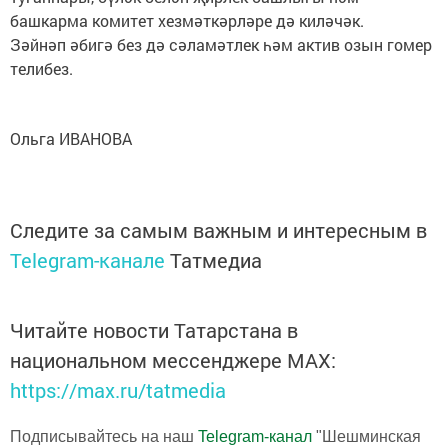
башкарма комитет хезмәткәрләре дә киләчәк.
Зәйнәп әбигә без дә сәламәтлек һәм актив озын гомер
телибез.
Ольга ИВАНОВА
Следите за самым важным и интересным в
Telegram-канале
Татмедиа
Читайте новости Татарстана в
национальном мессенджере MАХ:
https://max.ru/tatmedia
Подписывайтесь на наш
Telegram-канал
"Шешминская