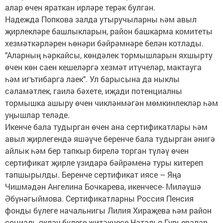
алар өчен яраткан ирләре терәк булган.
Надежда Попкова залда утыручыларны һәм авыл
җирлекләре башлыкларын, район башкарма комитеты
хезмәткәрләрен һөнәри бәйрәмнәре белән котлады.
"Аларның һәркайсы, көндәлек тормышларын яхшырту
өчен көн саен кешеләргә хезмәт итүчеләр, мактауга
һәм игътибарга лаек". Ул барысына да ныклы
сәламәтлек, гаилә бәхете, иҗади потенциалны
тормышка ашыру өчен чикләнмәгән мөмкинлекләр һәм
уңышлар теләде.
Икенче бала тудырган өчен ана сертификатлары һәм
авыл җирлегендә яшәүче беренче бала тудырган әнигә
айлык һәм бер тапкыр бирелә торган түләү өчен
сертификат җирле үзидарә бәйрәменә туры китереп
тапшырылды. Беренче сертификат иясе – Яңа
Чишмәдән Ангелина Бочкарева, икенчесе- Миләүшә
Әбүнәгыймова. Сертификатларны Россия Пенсия
фонды бүлеге начальнигы Лилия Хираҗева һәм район
социаль яклау бүлеге җитәкчесе Наталья Гурьевалар