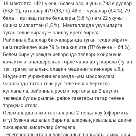
19 мәктәптә 1421 укучы белем ала, шуның 793 е руслар
(55,8 %), татарлар 479 (33,7%), 48 е – чуашлар (3,4 %), 79
бала – катнаш гаилә балалары (5,6 %) һәм 22 укучы –
башка милләттән (1,5 %). Мәктәпләрдә укучыларга
туган телне өйрәнү – сайлау иреге бирелә.
Районның балалар бакчаларында туган телдә өйрәтү
һәм тәрбияләү эше 79 % тәшкил итә (ТР буенча – 64 %).
Белем бирү учреждениеләрендә телләрне өйрәнүне
көчәйтүгә юнәлдерелгән төрле чаралар үткәрелә (Туган
тел, грамоталылык, славян мәдәнияте көннәре һ.б.).
Мәдәният учреждениеләрендә һәм массакүләм
чараларда татар теле рус теле белән бертигез
кулланыла, районның рәсми порталы да 2 дәүләт
телендә булдырылган, район газетасы татар теленә
тәрҗемә ителә.
Оешмаларда элмә такталарны 2 телдә язу (оформить
итү) буенча эш алып барыла, аларның язылышы даими
тикшерелә, кисәтүләр бетерелә.
- Әлеге юнәлештә эш байтак алып барылды, әмма аны