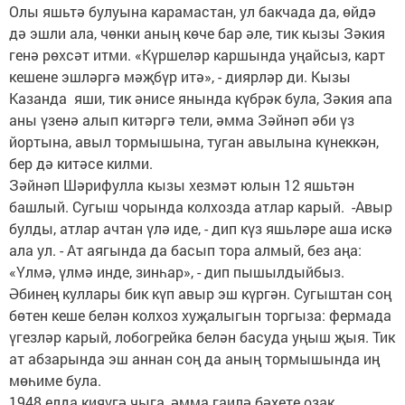
Олы яшьтә булуына карамастан, ул бакчада да, өйдә
дә эшли ала, чөнки аның көче бар әле, тик кызы Зәкия
генә рөхсәт итми. «Күршеләр каршында уңайсыз, карт
кешене эшләргә мәҗбүр итә», - диярләр ди. Кызы
Казанда яши, тик әнисе янында күбрәк була, Зәкия апа
аны үзенә алып китәргә тели, әмма Зәйнәп әби үз
йортына, авыл тормышына, туган авылына күнеккән,
бер дә китәсе килми.
Зәйнәп Шәрифулла кызы хезмәт юлын 12 яшьтән
башлый. Сугыш чорында колхозда атлар карый. -Авыр
булды, атлар ачтан үлә иде, - дип күз яшьләре аша искә
ала ул. - Ат аягында да басып тора алмый, без аңа:
«Үлмә, үлмә инде, зинһар», - дип пышылдыйбыз.
Әбинең куллары бик күп авыр эш күргән. Сугыштан соң
бөтен кеше белән колхоз хуҗалыгын торгыза: фермада
үгезләр карый, лобогрейка белән басуда уңыш җыя. Тик
ат абзарында эш аннан соң да аның тормышында иң
мөһиме була.
1948 елда кияүгә чыга, әмма гаилә бәхете озак