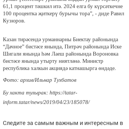
61,1 процент тәшкил итә. 2024 елга бу күрсәткечне
100 процентка җиткерү бурычы тора”, - диде Равил
Кузюров.
Казан тирәсендә урманнарны Биектау районында
“Дачное” бистәсе янында, Питрәч районында Иске
Шигали янында һәм Лаеш районында Вороновка
бистәсе янында утырту ниятләнә. Министр
республика халкын акциядә катнашырга өндәде.
Фото: архив/Ильнар Тухбатов
Бу хакта тулырак: https://tatar-
inform.tatar/news/2019/04/23/185078/
Следите за самым важным и интересным в