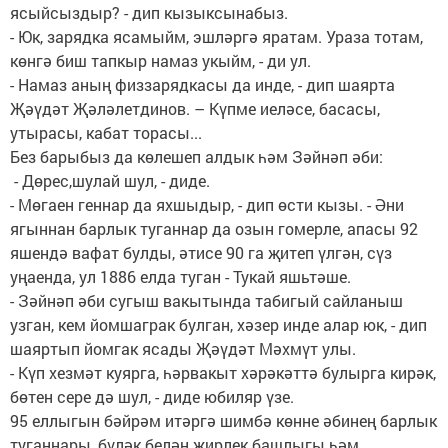
ясыйсыздыр? - дип кызыксынабыз.
- Юк, зарядка ясамыйм, эшләргә яратам. Ураза тотам,
көнгә биш тапкыр намаз укыйм, - ди ул.
- Намаз аның физзарядкасы да инде, - дип шаярта
Җәүдәт Җәләлетдинов. – Күпме иеләсе, басасы,
утырасы, кабат торасы...
Без барыбыз да көлешеп алдык һәм Зәйнәп әби:
- Дөрес,шулай шул, - диде.
- Мөгаен геннар да яхшыдыр, - дип өсти кызы. - Әни
ягыннан барлык туганнар да озын гомерле, апасы 92
яшендә вафат булды, әтисе 90 га җитеп үлгән, сүз
уңаенда, ул 1886 елда туган - Тукай яшьтәше.
- Зәйнәп әби сугыш вакытында табигый сайланыш
узган, кем йомшаграк булган, хәзер инде алар юк, - дип
шаяртып йомгак ясады Җәүдәт Мәхмүт улы.
- Күп хезмәт куярга, һәрвакыт хәрәкәттә булырга кирәк,
бөтен сере дә шул, - диде юбиляр үзе.
95 еллыгын бәйрәм итәргә шимбә көнне әбинең барлык
туганнары, бүләк белән җирлек башлыгы һәм