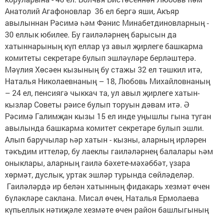
Анатолий Агафоновлар 36 ел бергә яши, Акъяр
авылыннан Рәсимә һәм Фәнис Минабетдиновларның -
30 еллык юбилее. Бу гаиләләрнең барысын да
хатыннарының күп еллар үз авыл җирлеге башкарма
комитеты секретаре булып эшләүләре берләштерә.
Мәүлия Хөсәен кызының бу стажы 32 ел тәшкил итә,
Наталья Николаевнаның – 18, Любовь Михайловнаның
– 24 ел, пенсиягә чыккач та, ул авыл җирлеге хатын-
кызлар Советы рәисе булып торуын дәвам итә. Ә
Рәсимә Галимҗан кызы 15 ел инде уңышлы гына туган
авылында башкарма комитет секретаре булып эшли.
Алып баручылар һәр хатын - кызны, аларның ирләрен
тәкъдим иттеләр, бу лаеклы гаиләләрнең балалары һәм
оныклары, аларның гаилә бәхете-мәхәббәт, үзара
хөрмәт, дуслык, уртак эшләр турында сөйләделәр.
Гаиләләрдә ир белән хатынның фидакарь хезмәт өчен
бүләкләре саклана. Мисал өчен, Наталья Ермолаева
күпьеллык нәтиҗәле хезмәте өчен район башлыгының