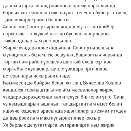
дәвам итәргә кирәк, районның рәсми порталында
барлык материаллар ике дәүләт телендә булырга тиеш,
- дип искәрде район башлыгы.
Аннан соң Совет утырышында депутатлар кайбер
норматив – хокукый актлар буенча карарларны
тикшерделәр һәм расладылар.
Җирле үзидарә көне алдыннан Совет утырышына
муниципаль берәмлек, оешуның башлангыч чорында
торган һәм район үсешенә шактый өлеш керткән
мәртәбәле кунаклар, җирле үзидарә органнары
ветераннары чакырылган иде.
Һәммәсен дә бәйрәм белән котлап, Вячеслав Козлов
көндәлек тормыштагы мөһим мәсьәләләр җирле
үзидарә дәрәҗәсендә хәл ителүен билгеләп үтте. Сиңа
үз язмышларын ышанып тапшырган һәм өмет белән
яшәүче кешеләр арасында яшәп, аларга хезмәт итүдән
дә авыррак һәм мактаулырак һөнәр юктыр.
Ул барлык депутатларга, ветераннарга һәм җирле