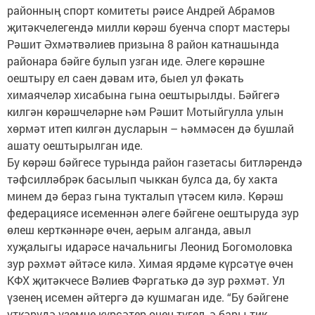
районның спорт комитеты рәисе Андрей Абрамов
җитәкчелегендә милли көрәш буенча спорт мастеры
Рәшит Әхмәтвәлиев призына 8 район катнашында
районара бәйге булып узган иде. Әлеге көрәшне
оештыру ел саен дәвам итә, быел ул фәкать
химаячеләр хисабына гына оештырылды. Бәйгегә
килгән көрәшчеләрне һәм Рәшит Мотыйгулла улын
хөрмәт итеп килгән дусларын – һәммәсен дә бушлай
ашату оештырылган иде.
Бу көрәш бәйгесе турында район газетасы битләрендә
тәфсилләбрәк басылып чыккан булса да, бу хакта
минем дә бераз гына тукталып үтәсем килә. Көрәш
федерациясе исеменнән әлеге бәйгене оештыруда зур
өлеш керткәннәре өчен, аерым алганда, авыл
хуҗалыгы идарәсе начальнигы Леонид Богомоловка
зур рәхмәт әйтәсе килә. Химая ярдәме күрсәтүе өчен
КФХ җитәкчесе Вәлиев Фәргатькә дә зур рәхмәт. Ул
үзенең исемен әйтергә дә кушмаган иде. “Бу бәйгене
үткәрүдә үземне күрсәтер өчен түгел, ә бары тик