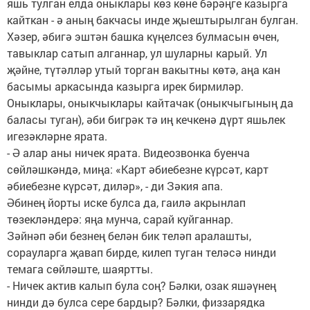
яшь тулган елда оныклары көз көне бәрәңге казырга
кайткан - ә аның бакчасы инде җыештырылган булган.
Хәзер, әбигә эштән башка күңелсез булмасын өчен,
тавыклар сатып алганнар, ул шуларны карый. Ул
җәйне, түтәлләр утый торган вакытны көтә, аңа кан
басымы аркасында казырга ирек бирмиләр.
Оныклары, оныкчыклары кайтачак (оныкчыгының да
баласы туган), әби бигрәк тә иң кечкенә дүрт яшьлек
игезәкләрне ярата.
- Ә алар аны ничек ярата. Видеозвонка буенча
сөйләшкәндә, миңа: «Карт әбиебезне күрсәт, карт
әбиебезне күрсәт, диләр», - ди Зәкия апа.
Әбинең йорты иске булса да, гаилә акрынлап
төзекләндерә: яңа мунча, сарай куйганнар.
Зәйнәп әби безнең белән бик теләп аралашты,
сорауларга җавап бирде, килеп туган теләсә нинди
темага сөйләште, шаяртты.
- Ничек актив калып була соң? Бәлки, озак яшәүнең
нинди дә булса сере бардыр? Бәлки, физзарядка