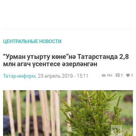
ЦЕНТРАЛЬНЫЕ НОВОСТИ
“Урман утырту көне”нә Татарстанда 2,8
млн агач үсентесе әзерләнгән
Татар-информ,
23 апрель 2019 - 15:11
494
0
0