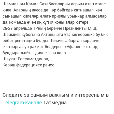
Шамил һәм Камил Сәхәбиевларны аерым атап үтәсе
килә. Аларның икесе дә һәр бәйгедә катнашып, көч
сынашып киләләр, әлегә призлы урыннар алмасалар
да, команда өчен иң күп очконы алар китерә.
25-27 апрельдә ТРның беренче Президенты М.Ш.
Шәймиев кубогына Актанышта үтәчәк көрәшкә бу бик
әйбәт репетиция булды. Теләчегә барган көрәшче
егетләргә зур рәхмәт белдереп: «Афәрин егетләр,
булдырасыз!» – диясе генә кала.
Шәүкәт Госсаметдинов,
Көрәш федерациясе рәисе
Следите за самым важным и интересным в
Telegram-канале
Татмедиа