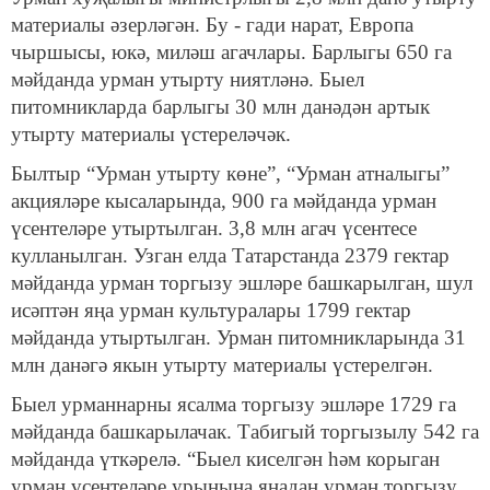
материалы әзерләгән. Бу - гади нарат, Европа
чыршысы, юкә, миләш агачлары. Барлыгы 650 га
мәйданда урман утырту ниятләнә. Быел
питомникларда барлыгы 30 млн данәдән артык
утырту материалы үстереләчәк.
Былтыр “Урман утырту көне”, “Урман атналыгы”
акцияләре кысаларында, 900 га мәйданда урман
үсентеләре утыртылган. 3,8 млн агач үсентесе
кулланылган. Узган елда Татарстанда 2379 гектар
мәйданда урман торгызу эшләре башкарылган, шул
исәптән яңа урман культуралары 1799 гектар
мәйданда утыртылган. Урман питомникларында 31
млн данәгә якын утырту материалы үстерелгән.
Быел урманнарны ясалма торгызу эшләре 1729 га
мәйданда башкарылачак. Табигый торгызылу 542 га
мәйданда үткәрелә. “Быел киселгән һәм корыган
урман үсентеләре урынына яңадан урман торгызу