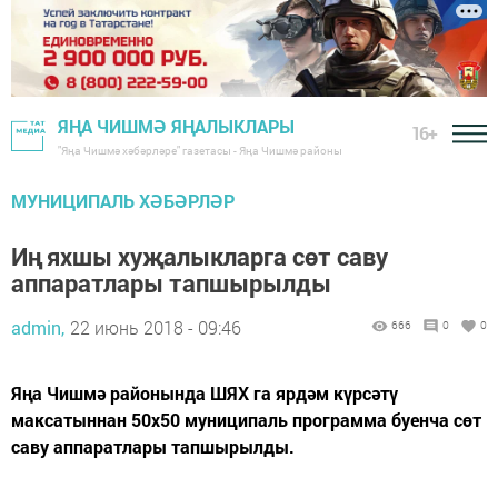
ЯҢА ЧИШМӘ ЯҢАЛЫКЛАРЫ
16+
"Яңа Чишмә хәбәрләре" газетасы - Яңа Чишмә районы
МУНИЦИПАЛЬ ХӘБӘРЛӘР
Иң яхшы хуҗалыкларга сөт саву
аппаратлары тапшырылды
admin,
22 июнь 2018 - 09:46
666
0
0
Яңа Чишмә районында ШЯХ га ярдәм күрсәтү
максатыннан 50х50 муниципаль программа буенча сөт
саву аппаратлары тапшырылды.