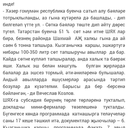
инде!
- Хәзер гомумән республика буенча сатып алу бәяләре
тотрыклыланды, аз гына күтәрелә дә башлады, - дип
билгеләп үтте ул. - Сөткә бәяләр төште дип әйтү дөрес
түгел. Татарстан буенча 51 % сөт һәм итне ШЯХ лар
бирә, безнең районда Шахмай АҖ халкы гына да ай
саен 6 тонна тапшыра. Кызганычка каршы, эшкәртүгә
нибары 100-350 литр сөт тапшыручы авыллар да бар.
Кайда сөтне күпләп тапшыралар, анда халык та баерак
яши. Халык эш белән мәшгуль булган җирләрдә
балалар да эшсез тормый, әти-әниләренә булышалар.
Андый авылларда яшүсмерләр арасында тәртип
бозулар да күзәтелми. Барысы да бер -берсенә
бәйләнгән, - ди Вячеслав Козлов.
ШЯХ-га субсидия бирүнең төрле төрләренә тукталып,
докладчы мини-фермалар төзелешенә тукталды.
Бүгенгесе көндә программада катнашырга теләүчеләр
саны 17 кеше тәшкил итә, документлар җыючылар – 6.
Кызганычка каршы, программада фәкать 7 авыл