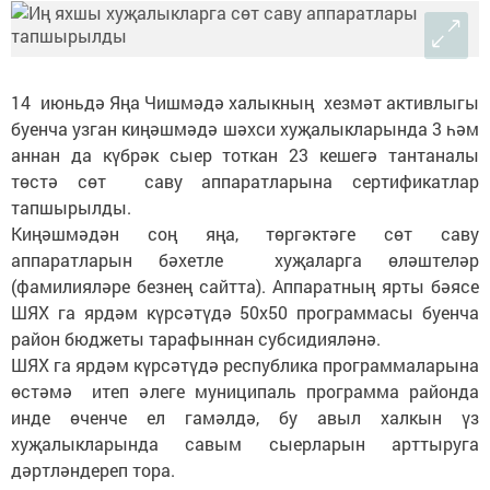
14 июньдә Яңа Чишмәдә халыкның хезмәт активлыгы
буенча узган киңәшмәдә шәхси хуҗалыкларында 3 һәм
аннан да күбрәк сыер тоткан 23 кешегә тантаналы
төстә сөт саву аппаратларына сертификатлар
тапшырылды.
Киңәшмәдән соң яңа, төргәктәге сөт саву
аппаратларын бәхетле хуҗаларга өләштеләр
(фамилияләре безнең сайтта). Аппаратның ярты бәясе
ШЯХ га ярдәм күрсәтүдә 50х50 программасы буенча
район бюджеты тарафыннан субсидияләнә.
ШЯХ га ярдәм күрсәтүдә республика программаларына
өстәмә итеп әлеге муниципаль программа районда
инде өченче ел гамәлдә, бу авыл халкын үз
хуҗалыкларында савым сыерларын арттыруга
дәртләндереп тора.