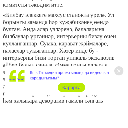
комитеты тәкъдим итте.
«Билбау элеккеге махсус станокта үрелә. Ул
борынгы заманда һәр хуҗабикәнең өендә
булган. Анда алар үзләренә, балаларына
билбаулар үргәннәр, интерьерны бизәү өчен
кулланганнар. Сумка, карават җәймәләре,
паласлар тукыганнар. Хәзер инде бу -
интерьерны бизи торган уникаль эксклюзив
әйбер булып санала. Әмма соңгы елларда
этника модага кире әйләнеп кайтты һәм бу
Яшь Татмедиа проектының яңа видеосын
карадыгызмы?
эшләнмәләрне яшьләр генә түгел, өлкән буын
да теләп ала», ­­­­­­- диде ТР Сәүдә-сәнәгать
Карарга
палатасы каршындагы сувенир продукциясе
һәм халыкара декоратив гамәли сәнгать
комитеты рәисе Диләрә Минабетдинова.
Шулай ук биредә Кол Шәриф мәчете
карамагындагы «Татар шәмаиле» клубы