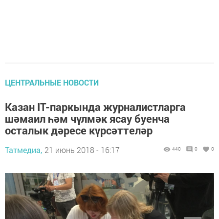
ЦЕНТРАЛЬНЫЕ НОВОСТИ
Казан IT-паркында журналистларга
шәмаил һәм чүлмәк ясау буенча
осталык дәресе күрсәттеләр
Татмедиа,
21 июнь 2018 - 16:17
440
0
0