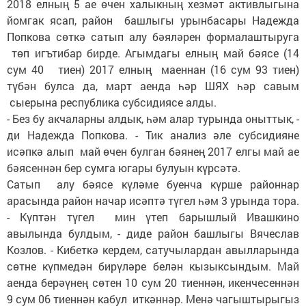
2018 елның 5 ае өчен халыкның хезмәт активлыгына
йомгак ясап, район башлыгы урынбасары Надежда
Попкова сөткә сатып алу бәяләрен формалаштыруга
төп игътибар бирде. Агымдагы елның май бәясе (14
сум 40 тиен) 2017 елның маеннан (16 сум 93 тиен)
түбән булса да, март аенда һәр ШЯХ һәр савым
сыерына республика субсидиясе алды.
- Без бу акчаларны алдык, һәм алар турында оныттык, -
ди Надежда Попкова. - Тик анализ әле субсидияне
исәпкә алып май өчен булган бәянең 2017 елгы май ае
бәясеннән бер сумга югары булуын күрсәтә.
Сатып алу бәясе күләме буенча күрше районнар
арасында район начар исәптә түгел һәм 3 урында тора.
- Күптән түгел мин үтеп барышлый Ивашкино
авылында булдым, - диде район башлыгы Вячеслав
Козлов. - Кибеткә кердем, сатучылардан авылларында
сөтне күпмедән бирүләре белән кызыксындым. Май
аенда берәүнең сөтен 10 сум 20 тиеннән, икенчесеннән
9 сум 06 тиеннән кабул иткәннәр. Менә чагыштырыгыз