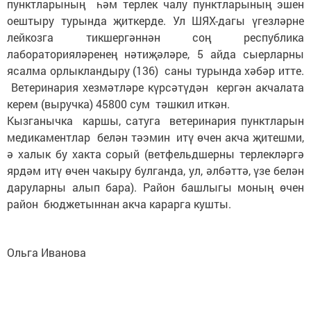
пунктларының һәм терлек чалу пунктларының эшен
оештыру турында җиткерде. Ул ШЯХ-дагы үгезләрне
лейкозга тикшергәннән соң республика
лабораторияләренең нәтиҗәләре, 5 айда сыерларны
ясалма орлыкландыру (136) саны турында хәбәр итте.
Ветеринария хезмәтләре күрсәтүдән кергән акчалата
керем (выручка) 45800 сум тәшкил иткән.
Кызганычка каршы, сатуга ветеринария пунктларын
медикаментлар белән тәэмин итү өчен акча җитешми,
ә халык бу хакта сорый (ветфельдшерны терлекләргә
ярдәм итү өчен чакыру булганда, ул, әлбәттә, үзе белән
даруларны алып бара). Район башлыгы моның өчен
район бюджетыннан акча карарга кушты.
Ольга Иванова