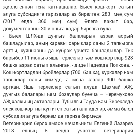
җирлегеннән генә катнашалар. Быел кош-корт сатып
алуга субсидиягә гаризалар аз бирелгән: 283 мең сум
(2017 елда 360 мең сум). Әлегә вакыт бар,
документларны 30 июньгә кадәр бирергә була.
- Быел ШЯХ-да дуңгыз балаларын азрак асрый
башладылар, аның каравы сарыклар саны 2 тапкырга
артты, куяннарны да күбрәк үрчетә башладылар. Тик
барыбер 11 июньгә яшь терлекләр һәм кош-кортлар 928
башка азрак сатып алынган, - диде Надежда Попкова. -
Кош-кортлардан бройлерлар (700 башка), күркәләр һәм
тавыклар саны кимеде, ә менә казлар 900 башка
арткан. Яшь терлекләр сатып алуда Шахмай АҖ,
дуңгыз балалары һәм бозаулар буенча – Черемухово
АҖ халкы иң активлары. Тубылгы Тауда һәм Зирекледә
элек кош-кортны күп итеп сатып ала иделәр, әмма быел
субсидия алуга беркем дә гариза бирмәде.
Ветеринария берләшмәсе начальнигы Евгений Лазарев
2018 елның 5 аенда участок ветеринария