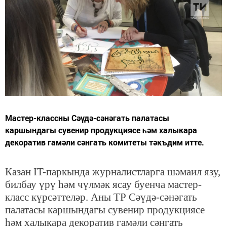
Мастер-классны Сәүдә-сәнәгать палатасы
каршындагы сувенир продукциясе һәм халыкара
декоратив гамәли сәнгать комитеты тәкъдим итте.
Казан IT-паркында журналистларга шәмаил язу,
билбау үрү һәм чүлмәк ясау буенча мастер-
класс күрсәттеләр. Аны ТР Сәүдә-сәнәгать
палатасы каршындагы сувенир продукциясе
һәм халыкара декоратив гамәли сәнгать