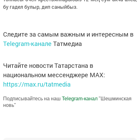
бу гадел булыр, дип саныйбыз.
Следите за самым важным и интересным в
Telegram-канале
Татмедиа
Читайте новости Татарстана в
национальном мессенджере MАХ:
https://max.ru/tatmedia
Подписывайтесь на наш
Telegram-канал
"Шешминская
новь"