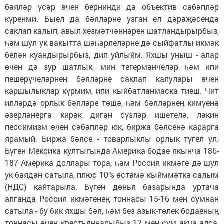
бәяләр үсәр өчен бернинди дә объектив сәбәпләр
күренми. Быел да бәяләрне узган ел дәрәҗәсендә
саклап калып, авыл хезмәтчәннәрен шатландырырбыз,
һәм шул ук вакытта шәһәрлеләрне дә сыйфатлы икмәк
белән куандырырбыз, дип уйлыйм. Яхшы уңыш - алар
өчен дә зур шатлык, мин тегермәнчеләр һәм ипи
пешерүчеләрнең бәяләрне саклап калулары өчен
каршылыклар күрмим, ипи кыйбатланмаска тиеш. Чит
илләрдә орлык бәяләре төшә, һәм бәяләрнең кимүенә
әзерләнергә кирәк дигән сүзләр ишетелә, ләкин
пессимизм өчен сәбәпләр юк, биржа бәясенә карарга
ярамый. Биржа бәясе - товарлыклы орлык түгел ул.
Бүген Мексика култыгында Америка бодае якынча 186-
187 Америка доллары тора, һәм Россия икмәге дә шул
ук бәядән сатыла, плюс 10% өстәмә кыйммәткә салым
(НДС) кайтарыла. Бүген дөнья базарында уртача
алганда Россия икмәгенең тоннасы 15-16 мең сумнан
сатыла - бу бик яхшы бәя, һәм без азык-төлек бодаеның
тоннасы өчен крестьяннарыбыз 12 мең сум акча алса,