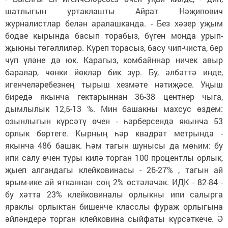
шатлыгын уртаклашты Айрат Нәҗипович
журналистлар белән аралашканда. - Без хәзер уҗым
бодае кырында басып торабыз, бүген монда урып-
җыюны төгәллиләр. Күреп торасыз, басу чип-чиста, бер
чүп үләне дә юк. Карагыз, комбайннар ничек авыр
баралар, чөнки йөкләр бик зур. Бу, әлбәттә инде,
игенчеләребезнең тырыш хезмәте нәтиҗәсе. Уңыш
биредә якынча гектарыннан 36-38 центнер чыга,
дымлылык 12,5-13 %. Мин башакны махсус өздем:
озынлыгын күрсәтү өчен - һәрберсендә якынча 53
орлык бөртеге. Кырның һәр квадрат метрында -
якынча 486 башак. Һәм тагын шунысы да мөһим: бу
ипи салу өчен туры килә торган 100 процентлы орлык,
җыеп алгандагы клейковинасы - 26-27% , тагын ай
ярым-ике ай ятканнан соң 2% өстәләчәк. ИДК - 82-84 -
бу хәтта 23% клейковиналы орлыкны ипи салырга
яраклы орлыктан бишенче класслы фураж орлыгына
әйләндерә торган клейковина сыйфаты күрсәткече. Ә