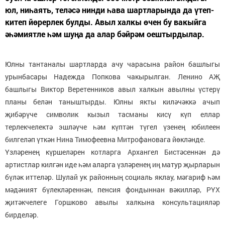
юл, ниһаять, теләсә нинди һава шартларында да үтеп-
китеп йөрерлек булды. Авыл халкы өчен бу вакыйга
әһәмиятле һәм шуңа да алар бәйрәм оештырдылар.
Юлны тантаналы шартларда ачу чарасына район башлыгы
урынбасары Надежда Попкова чакырылган. Ленино АҖ
башлыгы Виктор Веретенников авыл халкын авылны үстерү
планы белән таныштырды. Юлны якты киләчәккә ачып
җибәрүче символик кызыл тасманы кисү күп еллар
терлекчелектә эшләүче һәм күптән түгел үзенең юбилеен
билгеләп үткән Нина Тимофеевна Митрофановага йөкләнде.
Үзләренең күршеләрен котларга Архангел Бистәсеннән дә
артистлар килгән иде һәм аларга үзләренең иң матур җырларын
бүләк иттеләр. Шулай ук районның социаль яклау, мәгариф һәм
мәдәният бүлекләреннән, пенсия фондыннан вәкилләр, РҮХ
җитәкчелеге Горшково авылы халкына консультацияләр
бирделәр.