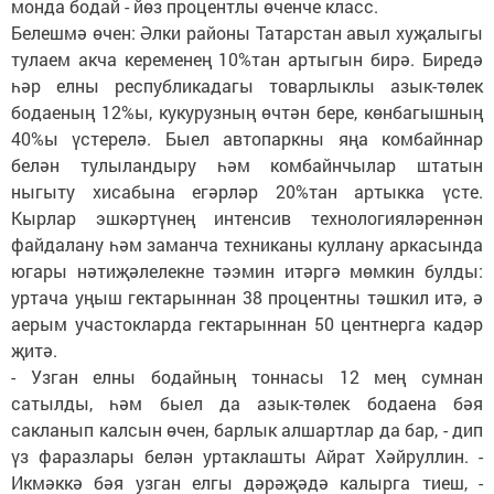
монда бодай - йөз процентлы өченче класс.
Белешмә өчен: Әлки районы Татарстан авыл хуҗалыгы
тулаем акча кеременең 10%тан артыгын бирә. Биредә
һәр елны республикадагы товарлыклы азык-төлек
бодаеның 12%ы, кукурузның өчтән бере, көнбагышның
40%ы үстерелә. Быел автопаркны яңа комбайннар
белән тулыландыру һәм комбайнчылар штатын
ныгыту хисабына егәрләр 20%тан артыкка үсте.
Кырлар эшкәртүнең интенсив технологияләреннән
файдалану һәм заманча техниканы куллану аркасында
югары нәтиҗәлелекне тәэмин итәргә мөмкин булды:
уртача уңыш гектарыннан 38 процентны тәшкил итә, ә
аерым участокларда гектарыннан 50 центнерга кадәр
җитә.
- Узган елны бодайның тоннасы 12 мең сумнан
сатылды, һәм быел да азык-төлек бодаена бәя
сакланып калсын өчен, барлык алшартлар да бар, - дип
үз фаразлары белән уртаклашты Айрат Хәйруллин. -
Икмәккә бәя узган елгы дәрәҗәдә калырга тиеш, -