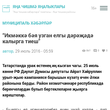
ЯҢА ЧИШМӘ ЯҢАЛЫКЛАРЫ
16+
"Яңа Чишмә хәбәрләре" газетасы - Яңа Чишмә районы
МУНИЦИПАЛЬ ХӘБӘРЛӘР
“Икмәккә бәя узган елгы дәрәҗәдә
калырга тиеш”
автор,
29 июль 2016 - 05:59
841
0
0
Татарстанда урак өстенең иң кызган чагы. 25 июль
көнне РФ Дәүләт Думасы депутаты Айрат Хәйруллин
урып-җыю кампаниясе барышын күзәтү өчен Әлки
районына барды. Район хезмәтчәннәре республикада
беренчеләрдән булып бөртеклеләрне җыярга
керештеләр.
- Быелгы ел игенчеләребез өчен уңай килде, - дип,