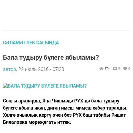
СӘЛАМӘТЛЕК САГЫНДА
Бала тудыру бүлеге ябыламы?
автор,
22 июль 2016 - 07:28
874
0
0
Соңгы араларда, Яңа Чишмәдә РҮХ-дә бала тудыру
бүлеге ябыла икән, дигән имеш-мимеш хәбәр таралды.
Хәлгә ачыклык кертү өчен без РҮХ баш табибы Ришат
Билаловка мөрәҗәгать иттек.