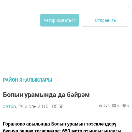
Отправить
Авторизоваться
РАЙОН ЯҢАЛЫКЛАРЫ
Болын урамында да бәйрәм
автор,
29 июль 2016 - 05:58
707
0
0
Горшково авылында Болын урамын төзекләндерү
буенча эшләр төгәлләнде: 650 метр озынлыгындагы