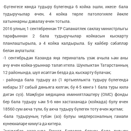
-Бүгенгесе көндә тудыру бүлегендә 6 койка эшли, икесе- бала
тудыручылар өчен, 4 койка төрле патологияле йөкле
хатыннарны дәвалау өчен тотыла.
2016 улның 1 сентябреннән ТР Сәламәтлек саклау министрлыгы
тарафыннан 2 бала тудыручылар койкасын кыскарту
планлаштырыла, ә 4 койка калдырыла. Бу кайбер сәбәпләр
белән аңлатыла:
-1 сентябрьдән Казанда яңа перинаталь үзәк ачыла һәм аны
ачу өчен койка-урыннар таләп ителә. Шунлыктан Татарстанның
12 районында, шул исәптән бездә дә, кыскарту булачак;
- районда бала тудыру аз (1 яртыеллыкта тудыру бүлегендә
нибары 37 сабый дөньяга килгән, бу 4-5 көнгә 1 бала туры килә
дигән сүз). Мәҗбүри медицина иминиятләштерү (ОМС) фонды
бер бала тудыру һәм 5-6 көн хастаханәдә (койкада) булу өчен
18560 сум акча түли, бу акча тудыру бүлеген тоту өчен җитми;
-бала тудыруның түбән (аз) булуы медперсоналның гамәли
күнекмәләре кимүгә дә китерә.
Әңгәмәбез азагында Ришат Билалов безнең бала тудыру