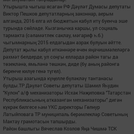
Утырышта чыгыш ясаган РФ Дәүләт Думасы депутаты
Виктор Пешков депутатларның законнар, аерым
алганда, 2016 елга ил бюджетын кабул итү буенча эше
турында сөйләде. Кызганычка каршы, ул социаль
тармакта (сәламәтлек саклау, мәгариф һ.б.)
чыгымнарның 2015 елдагыдан азрак булуын әйтте.
Депутат җылы кабул иткәннәре өчен яңачишмәлеләргә
рәхмәт белдерде, ул соңгы елларда район тагы да
төзекләнә, ямьләнә төшкән, диде (бу аның районга
беренче килүе генә түгел).
Утырыш азагында күңелле бүләкләү тантанасы
булды.ТР Дәүләт Советы депутаты Шамил Яһудин
"Кулон" а/ф механизаторы Исхак Нәҗиповка "Татарстан
Республикасының атказанган механизаторы" дигән
күкрәк билгесе һәм ҮКС директоры Гөлнур
Латыйповага ТР муниципаль берәмлекләр Советының
Мактау грамотасын тапшырды.
Район башлыгы Вячеслав Козлов Яңа Чишмә ТСК