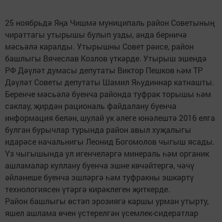
25 ноябрьдә Яңа Чишмә муниципаль район Советының
чираттагы утырышы булып узды, анда берничә
мәсьәлә каралды. Утырышны Совет рәисе, район
башлыгы Вячеслав Козлов үткәрде. Утырыш эшендә
РФ Дәүләт думасы депутаты Виктор Пешков һәм ТР
Дәүләт Советы депутаты Шамил Яһудиннар катнашты.
Беренче мәсьәлә буенча районда туфрак торышы һәм
саклау, җирдән рациональ файдалану буенча
информация белән, шулай ук әлеге юнәлештә 2016 елга
булган бурычлар турында район авыл хуҗалыгы
идарәсе начальнигы Леонид Богомолов чыгыш ясады.
Үз чыгышында ул игенчеләргә минераль һәм органик
ашламалар куллану буенча эшне көчәйтергә, чәчү
әйләнеше буенча эшләргә һәм туфракны эшкәртү
технологиясен үтәргә кирәклеген җиткерде.
Район башлыгы өстәп эрозиягә каршы урман утырту,
яшел ашлама өчен үстерелгән үсемлек-сидератлар