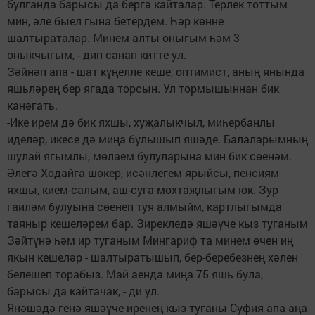
булганда барысы да бергә кайталар. Терлек тоттым
мин, әле быел гына бетердем. Һәр көнне
шалтыраталар. Минем алты оныгым һәм 3
оныкчыгым, - дип санап китте ул.
Зәйнәп апа - шат күңелле кеше, оптимист, аның янында
яшьләрең бер ягада торсын. Ул тормышыннан бик
канәгать.
-Ике ирем дә бик яхшы, хуҗалыкчыл, миһербанлы
иделәр, икесе дә миңа булышып яшәде. Балаларымның
шулай ягымлы, мөлаем булуларына мин бик сөенәм.
Әлегә Ходайга шөкер, исәнлегем ярыйсы, пенсиям
яхшы, кием-салым, аш-суга мохтаҗлыгым юк. Зур
гаиләм булуына сөенеп туя алмыйм, картлыгымда
таяныр кешеләрем бар. Зирекледә яшәүче кыз туганым
Зәйтүнә һәм ир туганым Мингариф та минем өчен иң
якын кешеләр - шалтыратышып, бер-беребезнең хәлен
белешеп торабыз. Май аенда миңа 75 яшь була,
барысы да кайтачак, - ди ул.
Янәшәдә генә яшәүче иренең кыз туганы Суфия апа аңа