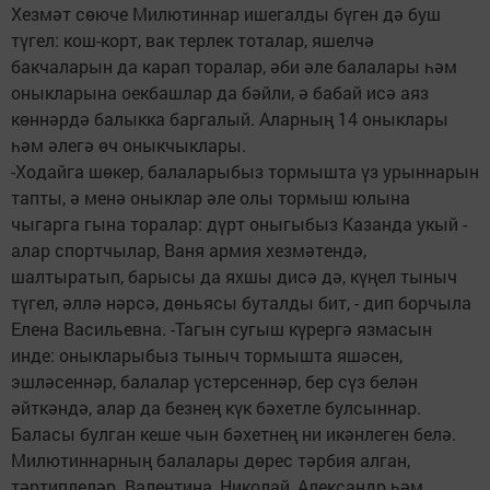
Хезмәт сөюче Милютиннар ишегалды бүген дә буш
түгел: кош-корт, вак терлек тоталар, яшелчә
бакчаларын да карап торалар, әби әле балалары һәм
оныкларына оекбашлар да бәйли, ә бабай исә аяз
көннәрдә балыкка баргалый. Аларның 14 оныклары
һәм әлегә өч оныкчыклары.
-Ходайга шөкер, балаларыбыз тормышта үз урыннарын
тапты, ә менә оныклар әле олы тормыш юлына
чыгарга гына торалар: дүрт оныгыбыз Казанда укый -
алар спортчылар, Ваня армия хезмәтендә,
шалтыратып, барысы да яхшы дисә дә, күңел тыныч
түгел, әллә нәрсә, дөньясы буталды бит, - дип борчыла
Елена Васильевна. -Тагын сугыш күрергә язмасын
инде: оныкларыбыз тыныч тормышта яшәсен,
эшләсеннәр, балалар үстерсеннәр, бер сүз белән
әйткәндә, алар да безнең күк бәхетле булсыннар.
Баласы булган кеше чын бәхетнең ни икәнлеген белә.
Милютиннарның балалары дөрес тәрбия алган,
тәртиплеләр. Валентина, Николай, Александр һәм