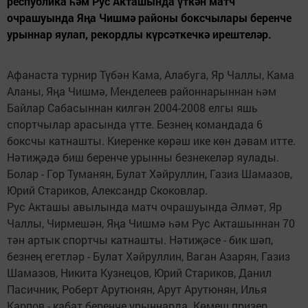
республика һәм Рус Акташында үткән матч
очрашуында Яңа Чишмә районы боксчылары беренче
урыннар яулап, рекордлы күрсәткечкә ирештеләр.
Афанаста турнир Түбән Кама, Алабуга, Яр Чаллы, Кама
Аланы, Яңа Чишмә, Менделеев районнарыннан һәм
Байлар Сабасыннан килгән 2004-2008 елгы яшь
спортчылар арасында үтте. Безнең командада 6
боксчы катнашты. Киеренке көрәш ике көн дәвам итте.
Нәтиҗәдә биш беренче урынны безнекеләр яулады.
Болар - Гор Туманян, Булат Хәйруллин, Газиз Шамазов,
Юрий Стариков, Александр Скоковлар.
Рус Акташы авылында матч очрашуында Әлмәт, Яр
Чаллы, Чирмешән, Яңа Чишмә һәм Рус Акташыннан 70
тән артык спортчы катнашты. Нәтиҗәсе - бик шәп,
безнең егетләр - Булат Хәйруллин, Ваган Азарян, Газиз
Шамазов, Никита Кузнецов, Юрий Стариков, Данил
Пасичник, Роберт Арутюнян, Арут Арутюнян, Илья
Карпов - кабат беренче урыннарда. Көмеш призер