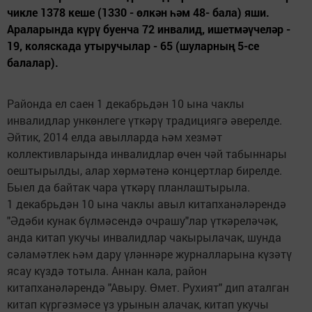
чикле 1378 кеше (1330 - өлкән һәм 48- бала) яши.
Араларында күрү буенча 72 инвалид, ишетмәүчеләр -
19, коляскада утыручылар - 65 (шуларның 5-се
балалар).
Районда ел саен 1 декабрьдән 10 ына чаклы
инвалидлар ункөнлеге үткәрү традициягә әверелде.
Әйтик, 2014 елда авылларда һәм хезмәт
коллективларында инвалидлар өчен чәй табыннары
оештырылды, алар хөрмәтенә концертлар бирелде.
Быел да байтак чара үткәрү планлаштырыла.
1 декабрьдән 10 ына чаклы авыл китапханәләрендә
"Әдәби кунак бүлмәсендә очрашу"лар үткәреләчәк,
анда китап укучы инвалидлар чакырылачак, шунда
сәламәтлек һәм дару үләннәре журналларына күзәтү
ясау күздә тотыла. Аннан кала, район
китапханәләрендә "Авыру. Өмет. Рухият" дип аталган
китап күргәзмәсе үз урынын алачак, китап укучы