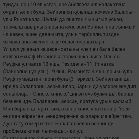
туйдан соң 10 ел узгач, ире Абелгаяз юл һәлакәтенә
очрап һәлак була. Зәйнәпнең кулында кечкенә баласы -
улы Ринат кала. Шулай да яшьтән чыныгып үскән,
тормыш авырлыкларына күнеккән Зәйнәп апа сынмый
- яшәвен, эшен дәвам итә, улын тәрбияли, тиздән
язмыш аны икенче кеше белән очраштыра.
Ул шул ук авыл кешесе - хатыны үлеп өч бала белән
калган Әхнәф Ихсановка тормышка чыга. Олысы
Рәүфкә ул чакта 13 яшь, Резидәгә - 11, Ринатка
(Зәйнәпнең үз улы) - 9 яшь, Рәмзиягә 4 яшь ярым була.
Рәүф тумыштан гарип була (3 төркем). Зәйнәп апа да,
ире дә балаларны аермыйлар, барын да үзләренеке дип
саныйлар. - "Синеке-минеке" дигән сүз булмады, бар да
безнеке иде. Балаларны аерсаң, яратуга урын калмый.
Мин барын да яраттым, ә алар мине яраттылар. Үзем
әнидән өйрәнгән һөнәрләремне кызларыма өйрәттем.
Дус-тату гомер иттек. Балалар белән бернинди
проблема килеп чыкмады, - ди ул.
Гаиләсе ишле булуга карамастан, Зәйнәп апа гел