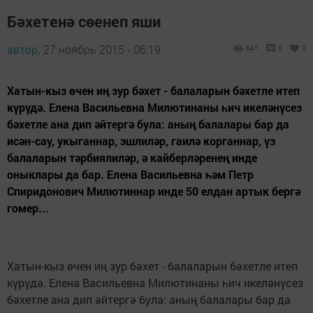
Бәхетенә сөенеп яши
автор,
27 ноябрь 2015 - 06:19
841
0
0
Хатын-кыз өчен иң зур бәхет - балаларын бәхетле итеп
күрүдә. Елена Васильевна Милютинаны һич икеләнүсез
бәхетле ана дип әйтергә була: аның балалары бар да
исән-сау, укыганнар, эшлиләр, гаилә корганнар, үз
балаларын тәрбиялиләр, ә кайберләренең инде
оныклары да бар. Елена Васильевна һәм Петр
Спиридонович Милютиннар инде 50 елдан артык бергә
гомер...
Хатын-кыз өчен иң зур бәхет - балаларын бәхетле итеп
күрүдә. Елена Васильевна Милютинаны һич икеләнүсез
бәхетле ана дип әйтергә була: аның балалары бар да