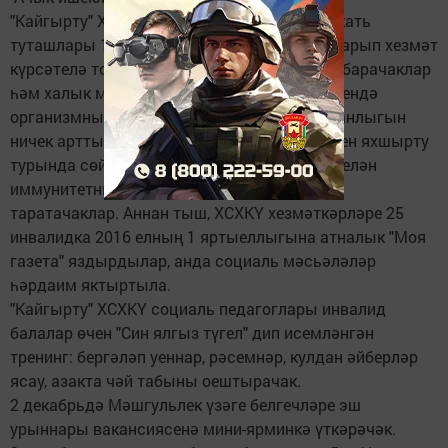
"Кайгырту" ХСХКҮ хезмәткәрләре һәм шәфкать
туташлары 1-10 декабрь көннәрендә өйгә барып хезмәт
күрсәтелә торган 43 инвалидның өйләренә барачаклар
һәм халык медицинасы рецептлары ярдәмендә
организмның инфекцияләргә каршы торучанлыгын
ничек арттыру, аның саклагыч функцияләрен яхшырту
турында сөйләячәкләр. "Халык чаралары белән
иммунитетны ныгыту" турында буклетлар
таратачаклар. Аннан тыш, ХСХКҮ хезмәткәрләре 25
инвалидка 2016 елның 1 яртыеллыгына атналык "Моя
газета" яздырдылар, анда социаль мәсьәләләр
һәрдаим яктыртыла.
"Кайгырту" ХСХКҮ социаль педагоглары инвалид
балалар өчен "Син ялгыз түгел" дип исемләнгән
тренинг: бергәләп уеннар, рәсемнәр, кулдан әйберләр
ясау, азакта чәй табыны оештырачак.
2 декабрьдә Мәшгульлек үзәге белгечләре эш
урыннары вакансиясенә мини-ярминкә үткәрәчәк.