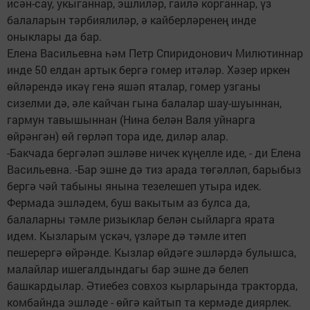
исән-сау, укыганнар, эшлиләр, гаилә корганнар, үз
балаларын тәрбиялиләр, ә кайберләренең инде
оныклары да бар.
Елена Васильевна һәм Петр Спиридонович Милютиннар
инде 50 елдан артык бергә гомер итәләр. Хәзер иркен
өйләрендә икәү генә яшәп яталар, гомер узганы
сизелми дә, әле кайчан гына балалар шау-шуыннан,
гармун тавышыннан (Нина белән Валя уйнарга
өйрәнгән) өй гөрләп тора иде, диләр алар.
-Бакчада бергәләп эшләве ничек күңелле иде, - ди Елена
Васильевна. -Бар эшне дә тиз арада төгәлләп, барыбыз
бергә чәй табыны янына тезелешеп утыра идек.
Фермада эшләдем, буш вакытым аз булса да,
балаларны тәмле ризыклар белән сыйларга ярата
идем. Кызларым үскәч, үзләре дә тәмле итеп
пешерергә өйрәнде. Кызлар өйдәге эшләрдә булышса,
малайлар ишегалдындагы бар эшне дә белеп
башкардылар. Әтиебез совхоз кырларында тракторда,
комбайнда эшләде - өйгә кайтып та кермәде диярлек.