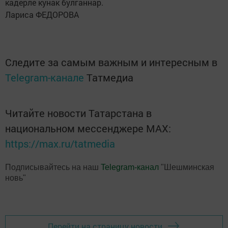
кадерле кунак булганнар.
Лариса ФЕДОРОВА
Следите за самым важным и интересным в
Telegram-канале
Татмедиа
Читайте новости Татарстана в
национальном мессенджере MАХ:
https://max.ru/tatmedia
Подписывайтесь на наш
Telegram-канал
"Шешминская
новь"
Перейти на страницу новости