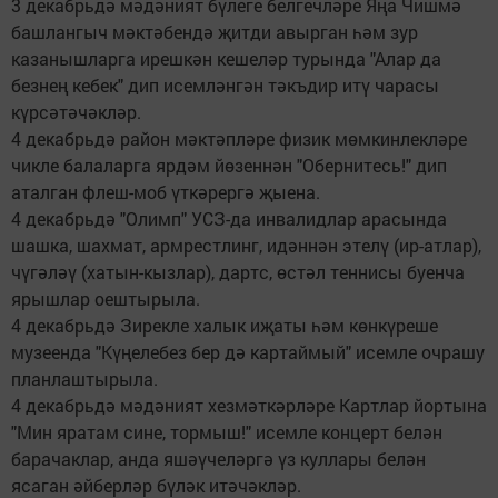
3 декабрьдә мәдәният бүлеге белгечләре Яңа Чишмә
башлангыч мәктәбендә җитди авырган һәм зур
казанышларга ирешкән кешеләр турында "Алар да
безнең кебек" дип исемләнгән тәкъдир итү чарасы
күрсәтәчәкләр.
4 декабрьдә район мәктәпләре физик мөмкинлекләре
чикле балаларга ярдәм йөзеннән "Обернитесь!" дип
аталган флеш-моб үткәрергә җыена.
4 декабрьдә "Олимп" УСЗ-да инвалидлар арасында
шашка, шахмат, армрестлинг, идәннән этелү (ир-атлар),
чүгәләү (хатын-кызлар), дартс, өстәл теннисы буенча
ярышлар оештырыла.
4 декабрьдә Зирекле халык иҗаты һәм көнкүреше
музеенда "Күңелебез бер дә картаймый" исемле очрашу
планлаштырыла.
4 декабрьдә мәдәният хезмәткәрләре Картлар йортына
"Мин яратам сине, тормыш!" исемле концерт белән
барачаклар, анда яшәүчеләргә үз куллары белән
ясаган әйберләр бүләк итәчәкләр.