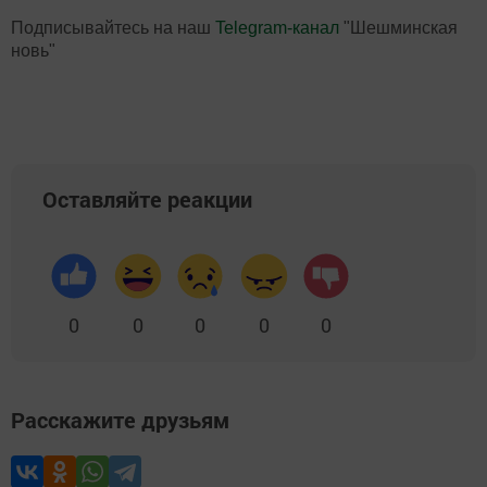
Подписывайтесь на наш
Telegram-канал
"Шешминская
новь"
Оставляйте реакции
0
0
0
0
0
Расскажите друзьям