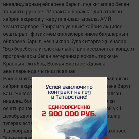
инвалидларның өйләренә барып, яңа китаплар белән
таныштыру көне - "Йөрәктән йөрәккә" дип аталган
хәйрия акциясе үткәрү планлаштырыла. АМЙ
хезмәткәрләре "Бәйрәмгә уенчык" хәйрия акциясе
оештырып, физик мөмкинлекләре чикле балаларның
өйләренә барып, уенчыклар бүләк итәргә җыеналар.
"Бер-беребезгә игелек кылыйк" дип исемләнгән концерт
программасы белән ветераннар вокаль төркеме
Красный Октябрь, Волчья Бистәсе, Әдәмсә
авылларында чыгыш ясаячак.
Район мәктәпләре "Син ялгыз түгел" дип исемләнгән
хәйрия акциясе (инвалид балаларның өйләренә бару)
һәм "Чиксез мөмкинлекләр дөньясы" дип аталган
инвалид балалар иҗатының район фестивален
оештырачаклар. Район мәктәпләрендә шулай ук 1
декабрьдән 10 ына чаклы класстан тыш чаралар,
түгәрәк өстәлләр үткәреләчәк.
1 декабрьдән 10-ына чаклы район үзәк хастаханәсе
"Ачык ишекләр көне" оештыра.