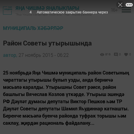
ЯҢА ЧИШМӘ ЯҢАЛЫКЛАРЫ
16+
3
Автоматическое закрытие баннера через
"Яңа Чишмә хәбәрләре" газетасы - Яңа Чишмә районы
МУНИЦИПАЛЬ ХӘБӘРЛӘР
Район Советы утырышында
автор,
27 ноябрь 2015 - 06:22
816
0
0
25 ноябрьдә Яңа Чишмә муниципаль район Советының
чираттагы утырышы булып узды, анда берничә
мәсьәлә каралды. Утырышны Совет рәисе, район
башлыгы Вячеслав Козлов үткәрде. Утырыш эшендә
РФ Дәүләт думасы депутаты Виктор Пешков һәм ТР
Дәүләт Советы депутаты Шамил Яһудиннар катнашты.
Беренче мәсьәлә буенча районда туфрак торышы һәм
саклау, җирдән рациональ файдалану...