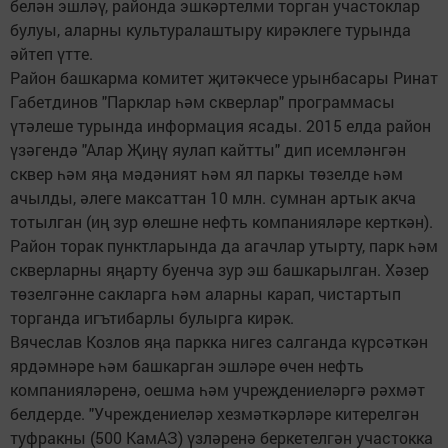
белән эшләү, районда эшкәртелми торган участоклар
булуы, аларны культуралаштыру кирәклеге турында
әйтеп үтте.
Район башкарма комитет җитәкчесе урынбасары Ринат
Габетдинов "Парклар һәм скверлар" программасы
үтәлеше турында информация ясады. 2015 елда район
үзәгендә "Алар Җиңү яулап кайтты" дип исемләнгән
сквер һәм яңа мәдәният һәм ял паркы төзелде һәм
ачылды, әлеге максаттан 10 млн. сумнан артык акча
тотылган (иң зур өлешне нефть компанияләре керткән).
Район торак пунктларында да агачлар утырту, парк һәм
скверларны яңарту буенча зур эш башкарылган. Хәзер
төзелгәнне сакларга һәм аларны карап, чистартып
торганда игътибарлы булырга кирәк.
Вячеслав Козлов яңа паркка нигез салганда күрсәткән
ярдәмнәре һәм башкарган эшләре өчен нефть
компанияләренә, оешма һәм учреҗдениеләргә рәхмәт
белдерде. "Учреждениеләр хезмәткәрләре китерелгән
туфракны (500 КамАЗ) үзләренә беркетелгән участокка