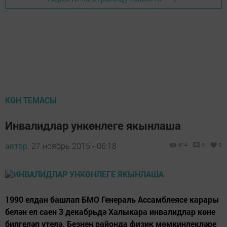
КӨН ТЕМАСЫ
Инвалидлар ункөнлеге якынлаша
автор,
27 ноябрь 2015 - 06:18
814
0
0
1990 елдан башлап БМО Генераль Ассамблеясе карары
белән ел саен 3 декабрьдә Халыкара инвалидлар көне
билгеләп үтелә. Безнең районда физик мөмкинлекләре