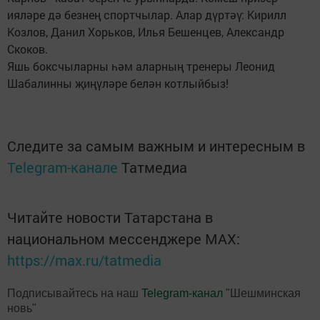
ияләре дә безнең спортчылар. Алар дүртәү: Кирилл
Козлов, Данил Хорьков, Илья Бешенцев, Александр
Скоков.
Яшь боксчыларны һәм аларның тренеры Леонид
Шабалинны җиңүләре белән котлыйбыз!
Следите за самым важным и интересным в
Telegram-канале
Татмедиа
Читайте новости Татарстана в
национальном мессенджере MАХ:
https://max.ru/tatmedia
Подписывайтесь на наш
Telegram-канал
"Шешминская
новь"