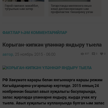
Герой гаиләсе: мәхәббәт,
Татарстанда миллионга якын
тугрылык һәм хәтер
кеше диспансеризация һәм
профилактик тикшеренү узган
ФАКТЛАР ҺӘМ КОММЕНТАРИЙЛАР
Корыган-кипкән үләннәр яндыру тыела
автор,
25 ноябрь 2015 - 06:00
837
0
0
РФ Хөкүмәте карары белән янгыннарга каршы режим
Кагыйдәләренә үзгәрешләр кертелде. 2015 елның 24
ноябреннән башлап авыл хуҗалыгы басуларында,
запас җирләрдә үләннәрне яндыру, кырда учак ягу
тыела. Авыл хуҗалыгы куллануында булган һәм запас