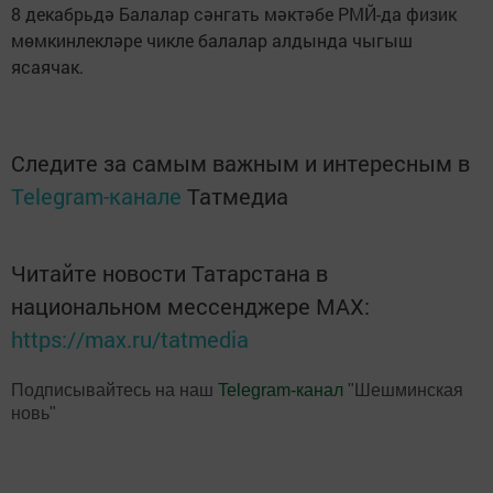
8 декабрьдә Балалар сәнгать мәктәбе РМЙ-да физик
мөмкинлекләре чикле балалар алдында чыгыш
ясаячак.
Следите за самым важным и интересным в
Telegram-канале
Татмедиа
Читайте новости Татарстана в
национальном мессенджере MАХ:
https://max.ru/tatmedia
Подписывайтесь на наш
Telegram-канал
"Шешминская
новь"