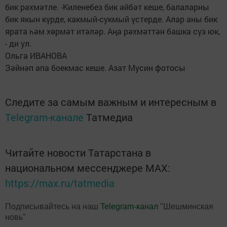
бик рәхмәтле. -Киленебез бик әйбәт кеше, балаларны
бик якын күрде, какмый-сукмый үстерде. Алар аны бик
ярата һәм хөрмәт итәләр. Аңа рәхмәттән башка сүз юк,
- ди ул.
Ольга ИВАНОВА
Зәйнәп апа боекмас кеше. Азат Мусин фотосы
Следите за самым важным и интересным в
Telegram-канале
Татмедиа
Читайте новости Татарстана в
национальном мессенджере MАХ:
https://max.ru/tatmedia
Подписывайтесь на наш
Telegram-канал
"Шешминская
новь"