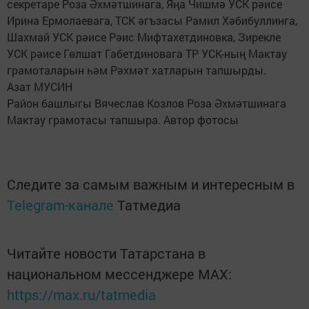
секретаре Роза Әхмәтшинага, Яңа Чишмә УСК рәисе
Ирина Ермолаевага, ТСК әгъзасы Рамил Хәбибуллинга,
Шахмай УСК рәисе Рәис Мифтахетдиновка, Зирекле
УСК рәисе Гөлшат Габетдиновага ТР УСК-ның Мактау
грамоталарын һәм Рәхмәт хатларын тапшырды.
Азат МУСИН
Район башлыгы Вячеслав Козлов Роза Әхмәтшинага
Мактау грамотасы тапшыра. Автор фотосы
Следите за самым важным и интересным в
Telegram-канале
Татмедиа
Читайте новости Татарстана в
национальном мессенджере MАХ:
https://max.ru/tatmedia