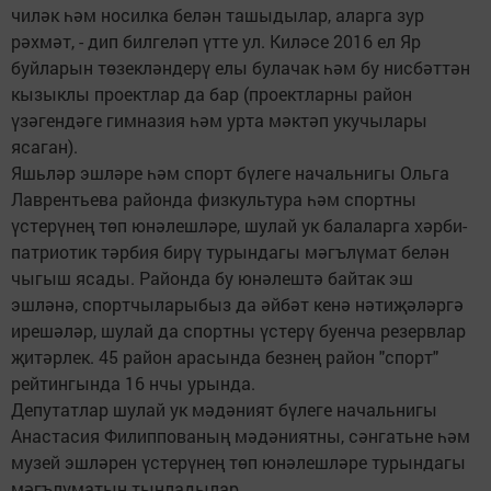
чиләк һәм носилка белән ташыдылар, аларга зур
рәхмәт, - дип билгеләп үтте ул. Киләсе 2016 ел Яр
буйларын төзекләндерү елы булачак һәм бу нисбәттән
кызыклы проектлар да бар (проектларны район
үзәгендәге гимназия һәм урта мәктәп укучылары
ясаган).
Яшьләр эшләре һәм спорт бүлеге начальнигы Ольга
Лаврентьева районда физкультура һәм спортны
үстерүнең төп юнәлешләре, шулай ук балаларга хәрби-
патриотик тәрбия бирү турындагы мәгълүмат белән
чыгыш ясады. Районда бу юнәлештә байтак эш
эшләнә, спортчыларыбыз да әйбәт кенә нәтиҗәләргә
ирешәләр, шулай да спортны үстерү буенча резервлар
җитәрлек. 45 район арасында безнең район "спорт"
рейтингында 16 нчы урында.
Депутатлар шулай ук мәдәният бүлеге начальнигы
Анастасия Филиппованың мәдәниятны, сәнгатьне һәм
музей эшләрен үстерүнең төп юнәлешләре турындагы
мәгълүматын тыңладылар.