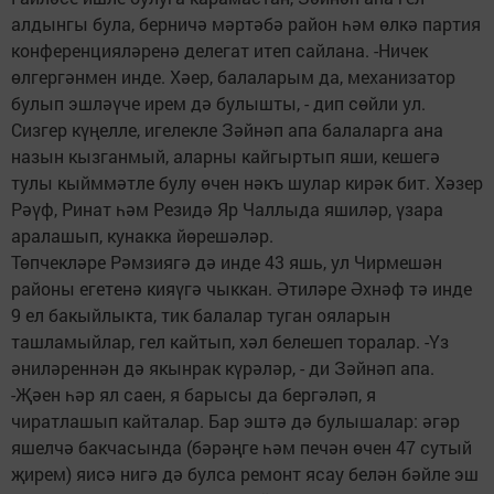
алдынгы була, берничә мәртәбә район һәм өлкә партия
конференцияләренә делегат итеп сайлана. -Ничек
өлгергәнмен инде. Хәер, балаларым да, механизатор
булып эшләүче ирем дә булышты, - дип сөйли ул.
Сизгер күңелле, игелекле Зәйнәп апа балаларга ана
назын кызганмый, аларны кайгыртып яши, кешегә
тулы кыйммәтле булу өчен нәкъ шулар кирәк бит. Хәзер
Рәүф, Ринат һәм Резидә Яр Чаллыда яшиләр, үзара
аралашып, кунакка йөрешәләр.
Төпчекләре Рәмзиягә дә инде 43 яшь, ул Чирмешән
районы егетенә кияүгә чыккан. Әтиләре Әхнәф тә инде
9 ел бакыйлыкта, тик балалар туган ояларын
ташламыйлар, гел кайтып, хәл белешеп торалар. -Үз
әниләреннән дә якынрак күрәләр, - ди Зәйнәп апа.
-Җәен һәр ял саен, я барысы да бергәләп, я
чиратлашып кайталар. Бар эштә дә булышалар: әгәр
яшелчә бакчасында (бәрәңге һәм печән өчен 47 сутый
җирем) яисә нигә дә булса ремонт ясау белән бәйле эш