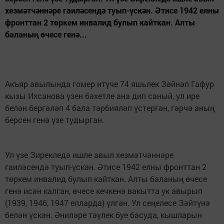
хезмәтчәннәре гаиләсендә туып-үскән. Әтисе 1942 елны
фронттан 2 төркем инвалид булып кайткан. Алты
баланың өчесе генә...
Акъяр авылында гомер итүче 74 яшьлек Зәйнәп Гафур
кызы Ихсанова үзен бәхетле ана дип саный, ул ире
белән бергәләп 4 бала тәрбияләп үстергән, гәрчә аның
берсен генә үзе тудырган.
Ул үзе Зирекледә ишле авыл хезмәтчәннәре
гаиләсендә туып-үскән. Әтисе 1942 елны фронттан 2
төркем инвалид булып кайткан. Алты баланың өчесе
генә исән калган, өчесе кечкенә вакытта ук авырып
(1939, 1946, 1947 елларда) үлгән. Ул сеңелесе Зәйтүнә
белән үскән. Әниләре тәүлек буе басуда, кышларын