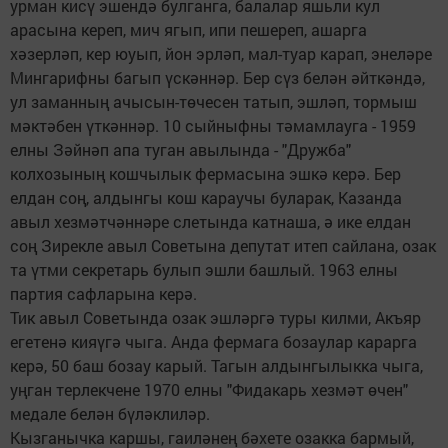
урман кисү эшендә булганга, балалар яшьли кул
арасына кереп, мич ягып, ипи пешереп, ашарга
хәзерләп, кер юуып, йон эрләп, мал-туар карап, энеләре
Мингарифны багып үскәннәр. Бер сүз белән әйткәндә,
ул заманның ачысын-төчесен татып, эшләп, тормыш
мәктәбен үткәннәр. 10 сыйныфны тәмамлауга - 1959
елны Зәйнәп апа туган авылында - "Дружба"
колхозының кошчылык фермасына эшкә керә. Бер
елдан соң, алдынгы кош караучы буларак, Казанда
авыл хезмәтчәннәре слетында катнаша, ә ике елдан
соң Зирекле авыл Советына депутат итеп сайлана, озак
та үтми секретарь булып эшли башлый. 1963 елны
партия сафларына керә.
Тик авыл Советында озак эшләргә туры килми, Акъяр
егетенә кияүгә чыга. Анда фермага бозаулар карарга
керә, 50 баш бозау карый. Тагын алдынгылыкка чыга,
уңган терлекчене 1970 елны "Фидакарь хезмәт өчен"
медале белән бүләклиләр.
Кызганычка каршы, гаиләнең бәхете озакка бармый,