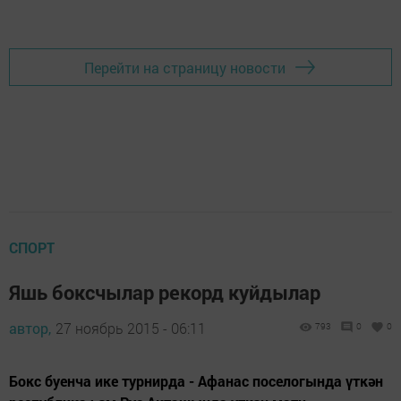
Перейти на страницу новости
СПОРТ
Яшь боксчылар рекорд куйдылар
автор,
27 ноябрь 2015 - 06:11
793
0
0
Бокс буенча ике турнирда - Афанас поселогында үткән