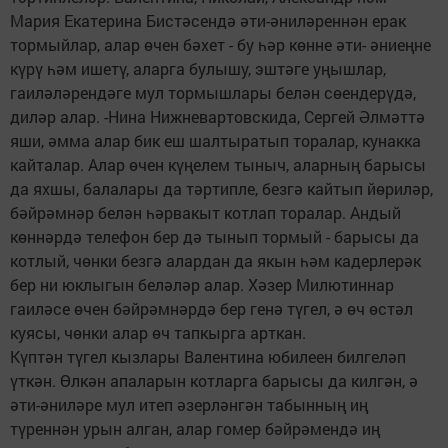
Мария Екатерина Бистәсендә әти-әниләреннән ерак
тормыйлар, алар өчен бәхет - бу һәр көнне әти- әниеңне
күрү һәм ишетү, аларга булышу, эштәге уңышлар,
гаиләләрендәге мул тормышлары белән сөендерүдә,
диләр алар. -Нина Нижневартовскида, Сергей Әлмәттә
яши, әмма алар бик еш шалтыратып торалар, кунакка
кайталар. Алар өчен күңелем тыныч, аларның барысы
да яхшы, балалары да тәртипле, безгә кайтып йөриләр,
бәйрәмнәр белән һәрвакыт котлап торалар. Андый
көннәрдә телефон бер дә тынып тормый - барысы да
котлый, чөнки безгә алардан да якын һәм кадерлерәк
бер ни юклыгын беләләр алар. Хәзер Милютиннар
гаиләсе өчен бәйрәмнәрдә бер генә түгел, ә өч өстәл
куясы, чөнки алар өч тапкырга арткан.
Күптән түгел кызлары Валентина юбилеен билгеләп
үткән. Өлкән апаларын котларга барысы да килгән, ә
әти-әниләре мул итеп әзерләнгән табынның иң
түреннән урын алган, алар гомер бәйрәмендә иң