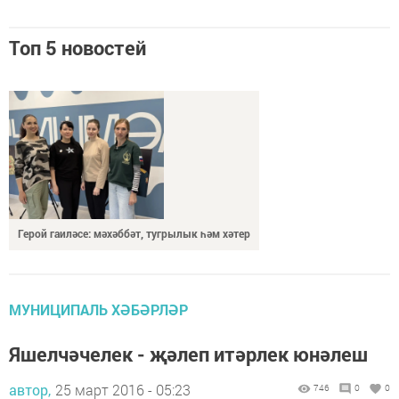
Топ 5 новостей
Герой гаиләсе: мәхәббәт, тугрылык һәм хәтер
МУНИЦИПАЛЬ ХӘБӘРЛӘР
Яшелчәчелек - җәлеп итәрлек юнәлеш
автор,
25 март 2016 - 05:23
746
0
0