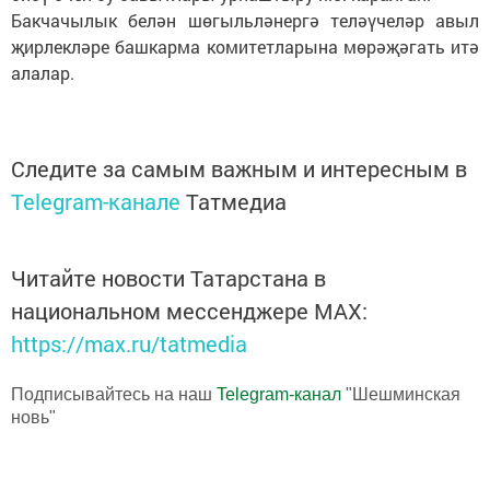
Бакчачылык белән шөгыльләнергә теләүчеләр авыл
җирлекләре башкарма комитетларына мөрәҗәгать итә
алалар.
Следите за самым важным и интересным в
Telegram-канале
Татмедиа
Читайте новости Татарстана в
национальном мессенджере MАХ:
https://max.ru/tatmedia
Подписывайтесь на наш
Telegram-канал
"Шешминская
новь"