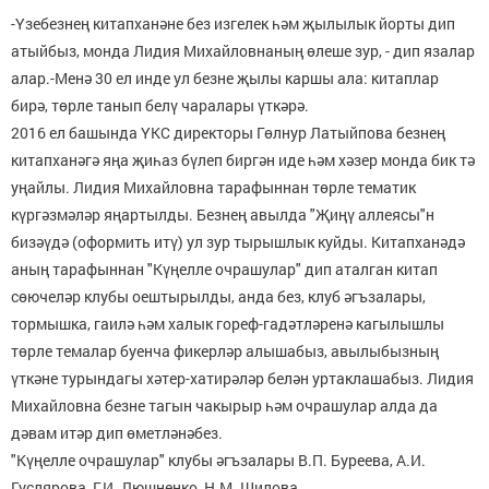
-Үзебезнең китапханәне без изгелек һәм җылылык йорты дип
атыйбыз, монда Лидия Михайловнаның өлеше зур, - дип язалар
алар.-Менә 30 ел инде ул безне җылы каршы ала: китаплар
бирә, төрле танып белү чаралары үткәрә.
2016 ел башында ҮКС директоры Гөлнур Латыйпова безнең
китапханәгә яңа җиһаз бүлеп биргән иде һәм хәзер монда бик тә
уңайлы. Лидия Михайловна тарафыннан төрле тематик
күргәзмәләр яңартылды. Безнең авылда "Җиңү аллеясы"н
бизәүдә (оформить итү) ул зур тырышлык куйды. Китапханәдә
аның тарафыннан "Күңелле очрашулар" дип аталган китап
сөючеләр клубы оештырылды, анда без, клуб әгъзалары,
тормышка, гаилә һәм халык гореф-гадәтләренә кагылышлы
төрле темалар буенча фикерләр алышабыз, авылыбызның
үткәне турындагы хәтер-хатирәләр белән уртаклашабыз. Лидия
Михайловна безне тагын чакырыр һәм очрашулар алда да
дәвам итәр дип өметләнәбез.
"Күңелле очрашулар" клубы әгъзалары В.П. Буреева, А.И.
Гуслярова, Г.И. Люшненко, Н.М. Шилова