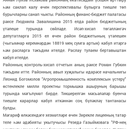
һәм саклап калу өчен перспективалы булырга тиешле төп
бурычларны санап чыкты. Районның финанс-бюджет палатасы
рәисе Людмила Завалишина 2015 елда район бюджетының
үтәлеше турында сөйләде. Исәп-хисап төгәлләнгәч
депутатларга 2015 ел өчен район бюджетының үтәлешен
(чыгымнар керемнәрдән 18819 мең сумга артык) кабул итәргә
һәм расларга тәкъдим ителде. Раслау тулаем бертавыштан
кабул ителде.
Районның контроль-хисап отчетын аның рәисе Роман Губкин
тәкъдим итте. Районның авыл хуҗалыгы идарәсе начальнигы
Леонид Богомолов "Агропромышленность комплексын үстерү"
өстенлекле милли проектны тормышка ашыруның барышы
турында мәгълүмат бирде. Тикшерелгән мәсьәләләр буенча
тиешле карарлар кабул иткәннән соң бүләкләү тантанасы
булды.
Мәгариф өлкәсендәге хезмәтләре өчен Зирекле лицееның татар
теле һәм әдәбияты укытучысы Резедә Газыймовага "РФ-нең