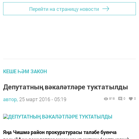
Перейти на страницу новости
КЕШЕ ҺӘМ ЗАКОН
Депутатның вәкаләтләре туктатылды
автор,
25 март 2016 - 05:19
818
0
0
Яңа Чишмә район прокуратурасы таләбе буенча