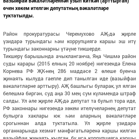
вазыйфаи вәкаләтләреннән узып киткән (арттырган)
өчен хөкем ителгән депутатның вәкаләтләре
туктатылды.
Район прокуратурасы Черемухово АҖ-дә җирле
үзидарә турындагы һәм коррупциягә каршы эш итү
турындагы законнарны үтәүне тикшерде.
Тикшерү барышында ачыкланганча, Яңа Чишмә район
суды карары (2015 елның 20 ноябре) нигезендә Елена
Корнева РФ ҖК-нең 286 маддәсе 2 өлеше буенча
җинаять кылуда гаепле дип танылган иде (вазыйфаи
вәкаләтләрне арттыру). АҖ башлыгы буларак, ул ялган
белешмә биргән, суд аңа 30 мең сум күләмендә штраф
салды. Ул әле җирле АҖ-дә депутат та булып тора иде,
РФ законнары нигезендә хөкем ителүчеләрнең депутат
булырга хаклары юк һәм аларның вәкаләтләре
срогыннан алда туктатыла. Ул җирле үзидарә
органнарында хезмәт мәнфәгатьләренә каршы килгән
вазыйфаи җинаять кылган, бу исә коррупциягә каршы