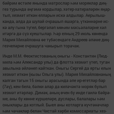
бәй­рәм өс­тә­ле янын­да мат­рос­лар һәм мо­ряк­лар диң­
гез ту­рын­да әң­гә­мә кор­ды­лар, хә­тер-ха­ти­рә­лә­рен яңар­
тып, хез­мәт ит­кән ел­ла­рын ис­кә ал­ды­лар. Ае­ры­лыш­
кан­да, ал­да да шу­лай оч­ра­шып яшәр­гә, үт­кән­нәр­не ис­
кә алу гы­на тү­гел, бер­гә­ләп мө­һим мәсь­ә­лә­ләр­не хәл
итәр­гә дә сүз ку­еш­ты­лар. Һәр ел­ның 29 июль кө­нен­дә
Ма­рия Ми­хай­лов­на өе тү­бә­сен­дә­ге Анд­ре­ев әлә­ме диң­
гез­че­ләр­не оч­ра­шу­га ча­кы­рып то­ра­чак.
Ин­де М.М. Феок­тис­то­ва­ның оны­гы - Конс­тан­тин (Люд­
ми­ла һәм Алек­сандр улы) да флот­та хез­мәт үтеп, ту­ган
авы­лы­на әй­лә­неп кайт­кан. Оны­гы Сер­гей да яр­ты елын
хез­мәт ит­кән (кы­зы Оль­га улы). Ма­рия Ми­хай­лов­на­ның
кал­ган та­гын 15 оны­гы ара­сын­да әле ир-егет­ләр бар
(7әү), кем бе­лә, бәл­ки алар да ки­лә­чәк­тә мо­ряк бу­лып
хез­мәт итәр­ләр. Ди­мәк, аның өчен бу ин­де га­и­лә бәй­рә­
ме, аны бу көн­не күр­ше­лә­ре, дус­ла­ры, ба­ла­ла­ры һәм
онык­ла­ры да кот­лый. Бы­ел аны кот­лар­га күч­тә­нәч­ләр
һәм чә­чәк­ләр бе­лән Чис­тай хәр­би ко­мис­са­ри­а­ты хез­