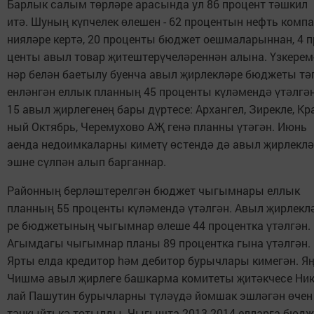
Бар­лык са­лым т
р­л
­ре ара­сын­да ул 86 про­цент т
ш­кил
ө
ә
ә
ит
. Шу­ны
к
п­че­лек
ле­шен - 62 про­цен­тын нефть ком­па
ә
ң
ү
ө
ни­я­л
­ре кер­т
, 20 про­цен­ты бюд­жет оеш­ма­ла­рын­нан, 4 п
ә
ә
цен­ты авыл то­вар
и­теш­те­р
­че­л
­рен­н
н алы­на.
з­ке­рем
җ
ү
ә
ә
Ү
н
р бе­л
н ба­е­ты­лу бу­ен­ча авыл
ир­лек­л
­ре бюд­жеты т
ә
ә
җ
ә
ә
ен­л
н­г
н ел­лык план­ны
45 про­цен­ты к
­л
­менд
т
л­г
ә
ә
ң
ү
ә
ә
ү
ә
ә
15 авыл
ир­ле­ге­не
ба­ры д
р­те­се: Ар­хан­гел, Зи­рек­ле, Кр
җ
ң
ү
ный Ок­тябрь, Че­ре­му­хо­во
А
ге­н
план­ны
т
­г
н. Июнь
Җ
ә
ү
ә
ә
аен­да не­до­им­ка­лар­ны ки­ме­т
с­тен­д
д
авыл
ир­лек­л
ү
ө
ә
ә
җ
ә
эш­не с
л­п
н алып бар­ган­нар.
ү
ә
Ра­йон­ны
бер­л
ш­те­рел­г
н бюд­жет чы­гым­на­ры ел­лык
ң
ә
ә
план­ны
55 про­цен­ты к
­л
­мен­д
т
л­г
н. Авыл
ир­лек­л
ң
ү
ә
ә
ү
ә
ә
җ
ре бюд­же­ты­ны
чы­гым­нар
ле­ше 44 про­цент­ка
т
л­г
н.
ң
ө
ү
ә
ә
Агым­да­гы чы­гым­нар пла­ны 89 про­цент­ка гы­на
т
л­г
н.
ү
ә
ә
Яр­ты ел­да кре­ди­тор
м де­би­тор бу­рыч­ла­ры ки­ме­г
н. Я
һә
ә
Чиш­м
авыл
ир­ле­ге баш­кар­ма ко­ми­те­ты
и­т
к­че­се Ни­
ә
җ
җ
ә
лай Па­шу­тин бу­рыч­лар­ны т
­л
­д
йом­шак эш­л
­г
н
чен
ү
әү
ә
ә
ә
ө
т
н­кыйть­к
то­тыл­ды. Чы­гыш­та 2013-2014 ел­лар­га бюд­ж
ә
ә