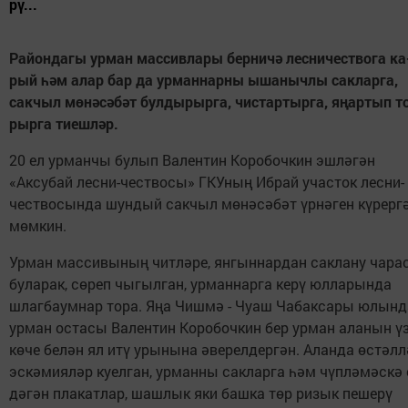
рү...
Ра­йон­да­гы ур­ман мас­сив­ла­ры бер­ни­ч
ә
лес­ни­чест­во­га ка
рый
һә
м алар бар да ур­ман­нар­ны ыша­ныч­лы сак­лар­га,
сак­чыл м
ө
­н
ә
­с
ә
­б
ә
т бул­ды­рыр­га, чис­тар­тыр­га, я
ң
ар­тып т
рыр­га ти­еш­л
ә
р.
20 ел ур­ман­чы бу­лып Ва­лен­тин Ко­ро­боч­кин эш­лә­гән
«Аксубай лесни-чествосы» ГКУның Иб­рай участок лес­ни­
чест­во­сын­да шун­дый сак­чыл мө­нә­сә­бәт үр­нә­ген кү­рер­г
мөм­кин.
Ур­ман мас­си­вы­ның чит­лә­ре, ян­гын­нар­дан сак­ла­ну ча­ра
бу­ла­рак, сө­реп чы­гыл­ган, ур­ман­нар­га ке­рү юл­ла­рын­да
шлаг­баум­нар то­ра. Яңа Чиш­мә - Чу­аш Ча­бак­са­ры юлын­
ур­ман остасы Валентин Коробочкин бер ур­ман ала­нын ү
көч­е бе­лән ял итү уры­ны­на әве­рел­дер­гән­. Алан­да өс­тәл­л
эс­кә­ми­я­ләр ку­ел­ган, ур­ман­ны сак­лар­га һәм чүп­лә­мәс­кә 
дә­гән пла­кат­лар, шаш­лык яки баш­ка төр ри­зык пе­ше­рү