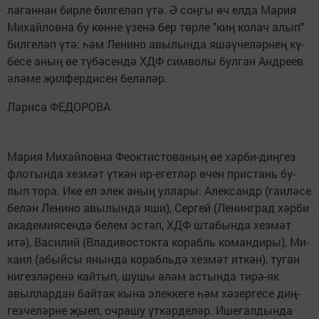
ла­ган­нан бир­ле бил­ге­ләп үтә. Ә соң­гы өч ел­да Ма­рия
Ми­хай­лов­на бу көн­не үзе­нә бер төр­ле "киң ко­лач алып"
бил­ге­ләп үтә: һәм Ле­ни­но авы­лын­да яшәү­че­ләр­нең кү­
бе­се аның өе тү­бә­сен­дә ХДФ сим­во­лы бул­ган Анд­ре­ев
әлә­ме җил­фер­ди­сен бе­лә­ләр.
Ла­ри­са ФЕ­ДО­РО­ВА
Ма­рия Ми­хай­лов­на Фе­ок­тис­то­ва­ның өе хәр­би-диң­гез
фло­тын­да хез­мәт үт­кән ир-егет­ләр өчен прис­тань бу­
лып то­ра. Ике ел элек аның ул­ла­ры: Алек­сандр (га­и­лә­се
бе­лән Ле­ни­но авы­лын­да яши), Сер­гей (Ле­нинг­рад хәр­би
ака­де­ми­я­сен­дә бе­лем эс­тәп, ХДФ шта­бын­да хез­мәт
итә), Ва­си­лий (Вла­ди­вос­ток­та ко­рабль ко­ман­ди­ры), Ми­
ха­ил (абый­сы янын­да ко­рабль­дә хез­мәт ит­кән), ту­ган
ни­гез­лә­ре­нә кай­тып, шу­шы әләм ас­тын­да ти­рә-як
авыл­лар­дан бай­так кы­на элек­ке­ге һәм хә­зер­ге­се диң­
гез­че­ләр­не җы­еп, оч­ра­шу үт­кәр­де­ләр. Ише­гал­дын­да