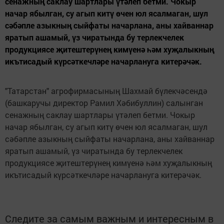
сенажның саклау шартлары үтәлеп бетми. Чокыр
начар ябылган, су агып китү өчен юл ясалмаган, шул
сәбәпле азыкның сыйфаты начарлана, аны хайваннар
яратып ашамый, үз чиратында бу терлекчелек
продукциясе җитештерүнең кимүенә һәм хуҗалыкның
икътисадый күрсәткечләре начарлануга китерәчәк.
"Татарстан" агрофирмасының Шахмай бүлекчәсендә
(башкаручы директор Рамил Хәбибуллин) салынган
сенажның саклау шартлары үтәлеп бетми. Чокыр
начар ябылган, су агып китү өчен юл ясалмаган, шул
сәбәпле азыкның сыйфаты начарлана, аны хайваннар
яратып ашамый, үз чиратында бу терлекчелек
продукциясе җитештерүнең кимүенә һәм хуҗалыкның
икътисадый күрсәткечләре начарлануга китерәчәк.
Следите за самым важным и интересным в