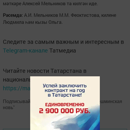
мәт­кә­ре Алек­сей Мель­ни­ков та кил­гән иде.
Р
ә­сем­д
ә:
А.И. Мель­ни­ков М.М. Фе­ок­тис­то­ва, ки­ле­не
Люд­ми­ла һәм кы­зы Оль­га.
Следите за самым важным и интересным в
Telegram-канале
Татмедиа
Читайте новости Татарстана в
национальном мессенджере MАХ:
https://max.ru/tatmedia
Подписывайтесь на наш
Telegram-канал
"Шешминская
новь"