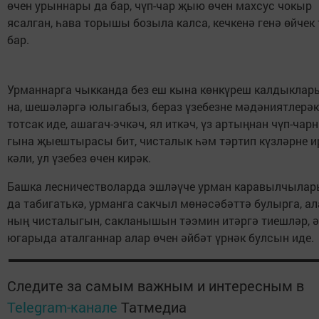
өчен урын­на­ры да бар, чүп-чар җыю өчен мах­сус чо­кыр
ясал­ган, һа­ва то­ры­шы бо­зы­ла кал­са, кеч­ке­нә ге­нә өй­чек
бар.
Ур­ман­нар­га чык­кан­да без еш кы­на көн­кү­реш кал­дык­ла­р
на, ше­шә­ләр­гә юлы­га­быз, бе­раз үзе­без­не мә­дә­ни­ят­ле­рәк
тот­сак иде, аша­гач-эч­кәч, ял ит­кәч, үз ар­тың­нан чүп-чар­
гы­на җы­еш­ты­ра­сы бит, чис­та­лык һәм тәр­тип күз­ләр­не и
кә­ли, ул үзе­без өчен ки­рәк.
Баш­ка лес­ни­чест­во­лар­да эш­ләү­че ур­ман ка­ра­выл­чы­ла­
да та­би­гать­кә, ур­ман­га сак­чыл мө­нә­сә­бәт­тә бу­лыр­га, ал
ның чис­та­лы­гын, сак­ла­ны­шын тәэ­мин итәр­гә ти­еш­ләр, ә
юга­ры­да атал­ган­нар алар өчен әй­бәт үр­нәк бул­сын иде.
Следите за самым важным и интересным в
Telegram-канале
Татмедиа