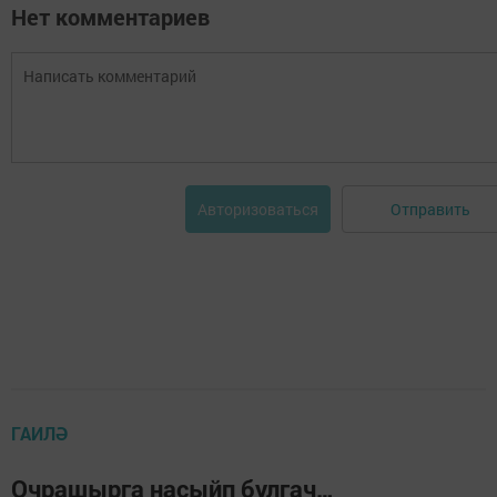
Нет комментариев
Отправить
Авторизоваться
ГАИЛӘ
Очрашырга насыйп булгач…