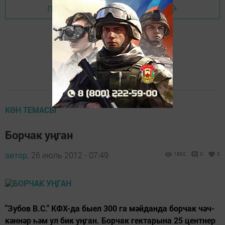
Перейти на страницу новости
КӨН ТЕМАСЫ
Борчак уңган
автор,
26 июль 2012 - 07:49
1892
0
0
"Зу­бов В.С." КФХ-да бы­ел 300 га мәй­дан­да бор­чак чәч­
кән­нәр һәм ул бик уң­ган. Бор­чак гек­та­ры­на 25 цент­нер