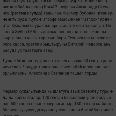
лык­ны (сук­ты­ру­да та­гын фер­мер Фәр­хат Вә­ли­ев­ның
ике ком­бай­ны эш­ли) Ка­мАЗ шо­фе­ры Алек­сандр Сте­па­
нов
(рә­сем­дә сул­да)
та­шы­ган. Фер­мер Зу­бов­ка иген­нәр­
не ек­ты­ру­да "Ку­лон" аг­ро­фир­ма­сын­нан "Маг­дон" яр­дәм
итә. Ху­җа­лык­та урак­чы­лар­ны аша­ту оеш­ты­рыл­ган. Ни­
ко­лай Зу­бов ГА­Зель ав­то­ма­ши­на­сын­да төш­ке аш­ны
кыр­га алып чы­га, та­ра­тып йө­ри. Тех­ни­ка ва­ты­ла-җи­ме­
ре­лә кал­са, эре­теп ябыш­ты­ру­чы Ви­та­лий Фе­до­ров аны
ба­су­да ук тө­зә­тер­гә әзер.
Дү­шәм­бе көн­не ху­җа­лык­та яшел азык­ка 60 гек­тар рапс
чәч­те­ләр. Чә­чү­дә трак­тор­чы Ни­ко­лай Има­ров эш­лә­де,
ор­лык­лар­ны Алек­сандр Сте­па­нов та­шып тор­ды.
Фер­мер ху­җа­лы­гын­да кыш­ла­ту­га азык хә­зер­ләү ту­рын­
да да кай­гыр­та­лар. 120 гек­тар берь­ел­лык үлән ба­су­ын­
нан 600 тон­на пе­чән хә­зер­лә­гән­нәр, 150 гек­тар мәй­дан
би­ләү­че ку­ку­руз да күк­рәп үс­кән, ан­нан бик әй­бәт си­лос
чы­га­чак.