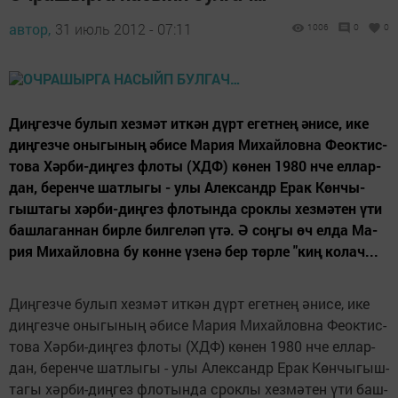
автор,
31 июль 2012 - 07:11
1006
0
0
Диң­гез­че бу­лып хез­мәт ит­кән дүрт егет­нең әни­се, ике
диң­гез­че оны­гы­ның әби­се Ма­рия Ми­хай­лов­на Фе­ок­тис­
то­ва Хәр­би-диң­гез фло­ты (ХДФ) кө­нен 1980 нче ел­лар­
дан, бе­рен­че шат­лы­гы - улы Алек­сандр Ерак Көн­чы­
гыш­та­гы хәр­би-диң­гез фло­тын­да срок­лы хез­мә­тен үти
баш­ла­ган­нан бир­ле бил­ге­ләп үтә. Ә соң­гы өч ел­да Ма­
рия Ми­хай­лов­на бу көн­не үзе­нә бер төр­ле "киң ко­лач...
Диң­гез­че бу­лып хез­мәт ит­кән дүрт егет­нең әни­се, ике
диң­гез­че оны­гы­ның әби­се Ма­рия Ми­хай­лов­на Фе­ок­тис­
то­ва Хәр­би-диң­гез фло­ты (ХДФ) кө­нен 1980 нче ел­лар­
дан, бе­рен­че шат­лы­гы - улы Алек­сандр Ерак Көн­чы­гыш­
та­гы хәр­би-диң­гез фло­тын­да срок­лы хез­мә­тен үти баш­