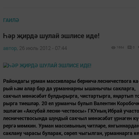
ГАИЛӘ
Һәр җирдә шулай эшлисе иде!
автор,
26 июль 2012 - 07:44
1664
0
Ра­йон­да­гы ур­ман мас­сив­ла­ры бер­ни­чә лес­ни­чест­во­га ка
рый һәм алар бар да ур­ман­нар­ны ыша­ныч­лы сак­лар­га,
сак­чыл мө­нә­сә­бәт бул­ды­рыр­га, чис­тар­тыр­га, яңар­тып т
рыр­га ти­еш­ләр. 20 ел ур­ман­чы бу­лып Ва­лен­тин Ко­ро­боч­
эш­лә­гән «Аксубай лесни-чествосы» ГКУның Иб­рай участ
лес­ни­чест­во­сын­да шун­дый сак­чыл мө­нә­сә­бәт үр­нә­ген кү
рер­гә мөм­кин. Ур­ман мас­си­вы­ның чит­лә­ре, ян­гын­нар­да
сак­ла­ну ча­ра­сы бу­ла­рак, сө­реп чы­гыл­ган, ур­ман­нар­га ке