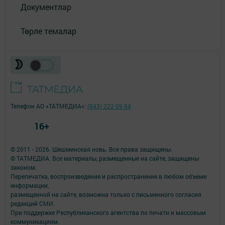
Документлар
Төрле темалар
Телефон АО «ТАТМЕДИА»:
(843) 222 09 84
16+
© 2011 - 2026. Шешминская новь. Все права защищены.
© ТАТМЕДИА. Все материалы, размещенные на сайте, защищены
законом.
Перепечатка, воспроизведение и распространение в любом объеме
информации,
размещенной на сайте, возможна только с письменного согласия
редакций СМИ.
При поддержке Республиканского агентства по печати и массовым
коммуникациям.