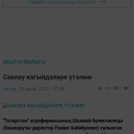
Перейти на страницу новости
АВЫЛ ХУҖАЛЫГЫ
Саклау кагыйдәләре үтәлми
автор,
26 июль 2012 - 07:46
1356
0
0
"Татарстан" агрофирмасының Шахмай бүлекчәсендә
(башкаручы директор Рамил Хәбибуллин) салынган