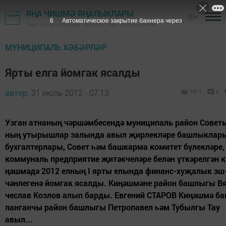
ЯҢА ЧИШМӘ ЯҢАЛЫКЛАРЫ
16+
5
Автоматическое закрытие баннера через
"Яңа Чишмә хәбәрләре" газетасы - Яңа Чишмә районы
МУНИЦИПАЛЬ ХӘБӘРЛӘР
Ярты елга йомгак ясалды
автор,
31 июль 2012 - 07:13
1011
0
Уз­ган ат­на­ның чәр­шәм­бе­сен­дә му­ни­ци­паль ра­йон Со­ве­т
ның уты­рыш­лар за­лын­да авыл җир­лек­лә­ре баш­лык­ла­р
бух­гал­тер­ла­ры, Со­вет һәм баш­кар­ма ко­ми­тет бү­лек­лә­ре,
ком­му­наль предп­ри­я­тие җи­тәк­че­лә­ре бе­лән үт­кә­рел­гән 
ңәш­мә­дә 2012 ел­ның I яр­ты елын­да фи­нанс-ху­җа­лык эш
чән­ле­ге­нә йом­гак ясал­ды. Ки­ңәш­мә­не ра­йон баш­лы­гы В
чес­лав Коз­лов алып бар­ды. Ев­ге­ний СТА­РОВ Ки­ңәш­мә б
лан­ган­чы ра­йон баш­лы­гы Пет­ро­па­вел һәм Ту­был­гы Тау
авыл...