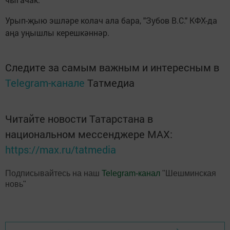
Урып-җыю эш­лә­ре ко­лач ала ба­ра, "Зу­бов В.С." КФХ-да
аңа уңыш­лы ке­реш­кән­нәр.
Следите за самым важным и интересным в
Telegram-канале
Татмедиа
Читайте новости Татарстана в
национальном мессенджере MАХ:
https://max.ru/tatmedia
Подписывайтесь на наш
Telegram-канал
"Шешминская
новь"