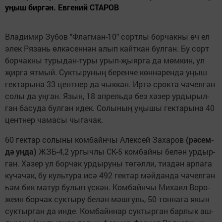
уңыш бир­гән. Ев­ге­ний СТА­РОВ
Вла­ди­мир Зу­бов "Ф­лаг­ман-10" сорт­лы бор­чак­ны өч ел
элек Ря­зань өл­кә­сен­нән алып кайт­кан бул­ган. Бу сорт
бор­чак­ны ту­ры­дан-ту­ры урып-җы­яр­га да мөм­кин, ул
җир­гә ят­мый. Сук­ты­ру­ның бе­рен­че көн­нә­рен­дә уңыш
гек­та­ры­на 33 цент­нер да чык­кан. Ир­тә срок­та чә­чел­гән
со­лы да уң­ган. Язын, 18 ап­рель­дә без хә­зер ур­ды­рыл­
ган ба­су­да бул­ган идек. Со­лы­ның уңы­шы гек­та­ры­на 40
цент­нер ча­ма­сы чы­га­чак.
60 гек­тар со­лы­ны ком­байн­чы Алек­сей За­ха­ров
(рә­сем­
дә уң­да)
ЖЗБ-4,2 ур­гыч­лы СК-5 ком­бай­ны бе­лән ур­дыр­
ган. Хә­зер ул бор­чак ур­ды­ру­ны тө­гәл­ли, тиз­дән ар­па­га
кү­чә­чәк, бу куль­ту­ра исә 492 гек­тар мәй­дан­да чә­чел­гән
һәм бик ма­тур бу­лып үс­кән. Ком­байн­чы Ми­ха­ил Во­ро­
же­ин бор­чак сук­ты­ру бе­лән мәш­гуль, 50 тон­на­га якын
сук­тыр­ган да ин­де. Ком­байн­нар сук­тыр­ган бар­лык аш­