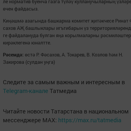
ле нор­ма­тив бу­ен­ча газ­га т
­л
кул­ла­ну­чы­лар­ны
з­л
­р
ү
әү
ң
ү
ә
чен фай­да­сыз.
ө
Ки­
ш­м
аза­гын­да баш­кар­ма ко­ми­тет
и­т
к­че­се Ри­нат
ңә
ә
җ
ә
са­хов А
баш­лык­ла­ры игъ­ти­ба­рын
з тер­ри­то­ри­я­л
­рен­д
Җ
ү
ә
ге фай­да­ла­ну­да бул­ган я
а ко­рыл­ма­лар­ны р
с­ми­л
ш­те­р
ң
ә
ә
ки­р
к­ле­ге­н
юн
лт­те.
ә
ә
ә
Р
семд
:
ст
Р. Ф
сахов, А. Токарев, В. Козлов
м Н.
ә
ә
ө
ә
ә
һә
Закирова (сулдан у
га)
ң
Следите за самым важным и интересным в
Telegram-канале
Татмедиа
Читайте новости Татарстана в национальном
мессенджере MАХ:
https://max.ru/tatmedia