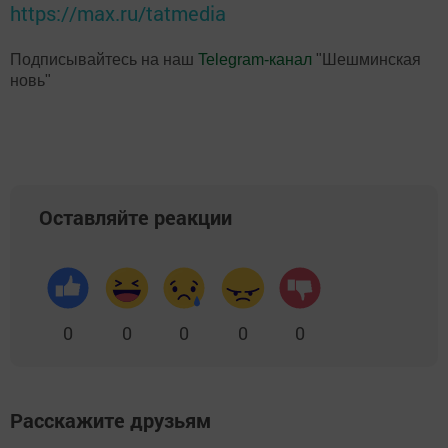
https://max.ru/tatmedia
Подписывайтесь на наш
Telegram-канал
"Шешминская
новь"
Оставляйте реакции
0
0
0
0
0
Расскажите друзьям