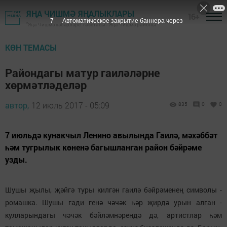
ЯҢА ЧИШМӘ ЯҢАЛЫКЛАРЫ
16+
6
Автоматическое закрытие баннера через
"Яңа Чишмә хәбәрләре" газетасы - Яңа Чишмә районы
КӨН ТЕМАСЫ
Райондагы матур гаиләләрне
хөрмәтләделәр
автор,
12 июль 2017 - 05:09
835
0
0
7 июльдә кунакчыл Ленино авылында Гаилә, мәхәббәт
һәм тугрылык көненә багышланган район бәйрәме
узды.
Шушы җылы, җәйгә туры килгән гаилә бәйрәменең символы -
ромашка. Шушы гади генә чәчәк һәр җирдә урын алган -
кулларындагы чәчәк бәйләмнәрендә дә, артистлар һәм