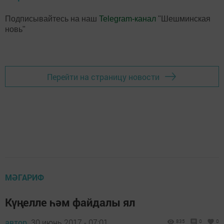
Подписывайтесь на наш
Telegram-канал
"Шешминская
новь"
Перейти на страницу новости
МӘГАРИФ
Күңелле һәм файдалы ял
автор,
30 июнь 2017 - 07:01
835
0
0