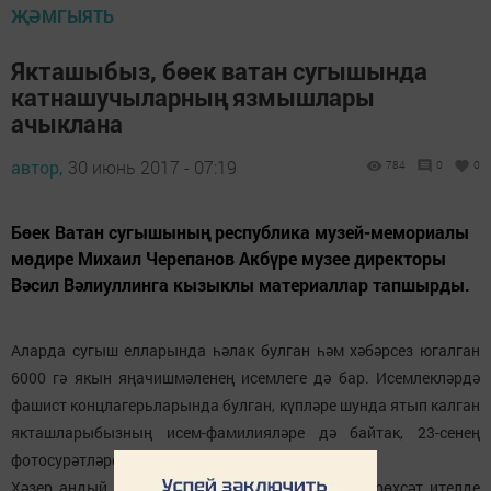
ҖӘМГЫЯТЬ
Якташыбыз, бөек ватан сугышында
катнашучыларның язмышлары
ачыклана
автор,
30 июнь 2017 - 07:19
784
0
0
Бөек Ватан сугышының республика музей-мемориалы
мөдире Михаил Черепанов Акбүре музее директоры
Вәсил Вәлиуллинга кызыклы материаллар тапшырды.
Аларда сугыш елларында һәлак булган һәм хәбәрсез югалган
6000 гә якын яңачишмәленең исемлеге дә бар. Исемлекләрдә
фашист концлагерьларында булган, күпләре шунда ятып калган
якташларыбызның исем-фамилияләре дә байтак, 23-сенең
фотосурәтләре дә сакланган.
Хәзер андый документлардан серләрне ачарга рөхсәт ителде