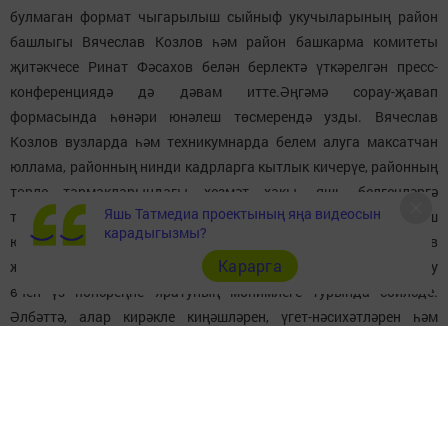
булмаган формат чыгарылыш сыйныф укучыларының район
башлыгы Вячеслав Козлов һәм район башкарма комитеты
җитәкчесе Ринат Фәсахов белән берлектә үткәрелгән пресс-
конференциядә дә дәвам итте.Әңгәмә сорау-җавап
формасында һөнәри юнәлеш төсмерендә узды. Вячеслав
Козлов вузларда һәм техникумнарда белем алуга максатчан
юллама, районның нинди кадрларга кытлык кичерүе, районның
төрле тармакларындагы хезмәт хакы, яшь белгечләргә
Яшь Татмедиа проектының яңа видеосын
ташламалар, яшьләр өчен республика программалары, тормыш
карадыгызмы?
юлын дөрес сайлау мөһимлеге турында сөйләде. Ринат Фәсахов
Карарга
җәмгыятьтә абруй казану, үз өлкәңдә грамоталы белгеч булу
өчен үз һөнәреңне яратуның мөһимлеге турында сөйләде.
Әлбәттә, алар кирәкле киңәшләрен, үгет-нәсихәтләрен һәм
теләкләрен дә ирештерделәр. Укучылар алардан үзләренең
чыгарылыш кичәләре турында сораштылар, Вячеслав
Михайлович белән Ринат Рифгат улы бик рәхәтләнеп ул
заманнарны искә алдылар. Дустанә аралашуда шаярту,
көлешүгә дә урын бирелде.