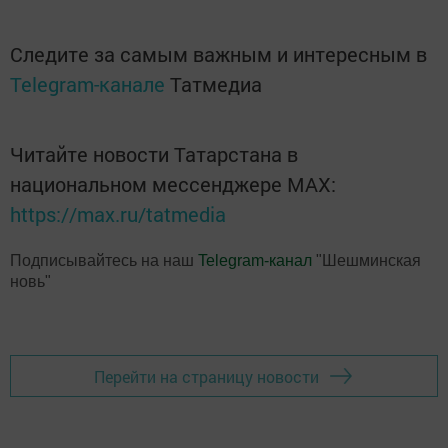
Следите за самым важным и интересным в
Telegram-канале
Татмедиа
Читайте новости Татарстана в
национальном мессенджере MАХ:
https://max.ru/tatmedia
Подписывайтесь на наш
Telegram-канал
"Шешминская
новь"
Перейти на страницу новости