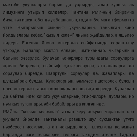
мәктәбе укучылары барын да уздырды, алар купшы, ак
лимузинга утырып килделәр. Тантана РМЙ-ның бәйрәмчә
бизәлгән ишек төбендә үк башланып, гадәти булмаган форматта
үтте. Чыгарылыш сыйныф укучыларын, танылган кино
йолдызлары кебек, "кызыл келәм" янына җыйдылар, ә яшьләр
лидеры Евгения Янова интервью сыйфатында сораштыру
үткәрде. Балалар мәктәп еллары, имтиханнар, чыгарылыш
балына хәзерлек, булачак һөнәрләре турындагы сорауларга
җавап бирделәр, сыйныф җитәкчеләренә, ата-аналарга да
сораулар бирелде. Шаяртулы сораулар да, җаваплары да
шундыйрак булды. Кунакларның һәммәсе ишетерлек булсын
өчен интервью тавыш колонкалары аша җиткерелде. Кунаклар
да байтак иде: кичәгә укучыларның әти-әниләре, дуслары, ир
һәм кыз туганнары, әби-бабайлары да килгән иде.
РМЙ-на "кызыл келәмнән" атлап керү хокукы чиратлап һәр
укучыга бирелде. Тантаналы рәвештә шул сукмактан үтүгә
һәрберсен исемләп, атап чакырдылар, тылсымлы келәмнән
барганда изге теләкләрен теләргә тәкъдим ителде. Гадәти