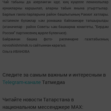
Чәй табыны да әзерләнгән иде, киң күңелле ленинолылар
кунакларны каршылап, аларны табын янына утырттылар.
Барлык гаилә парларына район башлыгының Рәхмәт хатлары,
истәлекле бүләкләр һәм ромашка бәйләмнәре тапшырылды
(иганәчеләр - район Советы һәм башкарма комитеты, "Бердәм
Россия" партиясенең җирле бүлекчәсе).
Бәйрәмнән башка фото- рәсемнәрне газетабызның
novoshishminsk.ru сайтыннан карагыз.
Ольга ИВАНОВА
Следите за самым важным и интересным в
Telegram-канале
Татмедиа
Читайте новости Татарстана в
национальном мессенджере MАХ: