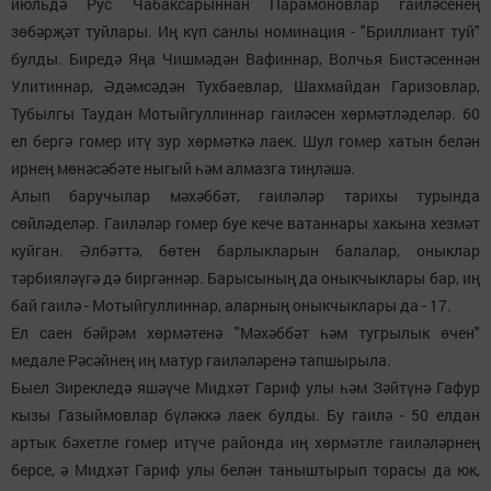
июльдә Рус Чабаксарыннан Парамоновлар гаиләсенең
зөбәрҗәт туйлары. Иң күп санлы номинация - "Бриллиант туй"
булды. Биредә Яңа Чишмәдән Вафиннар, Волчья Бистәсеннән
Улитиннар, Әдәмсәдән Тухбаевлар, Шахмайдан Гаризовлар,
Тубылгы Таудан Мотыйгуллиннар гаиләсен хөрмәтләделәр. 60
ел бергә гомер итү зур хөрмәткә лаек. Шул гомер хатын белән
ирнең мөнәсәбәте ныгый һәм алмазга тиңләшә.
Алып баручылар мәхәббәт, гаиләләр тарихы турында
сөйләделәр. Гаиләләр гомер буе кече ватаннары хакына хезмәт
куйган. Әлбәттә, бөтен барлыкларын балалар, оныклар
тәрбияләүгә дә биргәннәр. Барысының да оныкчыклары бар, иң
бай гаилә - Мотыйгуллиннар, аларның оныкчыклары да - 17.
Ел саен бәйрәм хөрмәтенә "Мәхәббәт һәм тугрылык өчен"
медале Рәсәйнең иң матур гаиләләренә тапшырыла.
Быел Зирекледә яшәүче Мидхәт Гариф улы һәм Зәйтүнә Гафур
кызы Газыймовлар бүләккә лаек булды. Бу гаилә - 50 елдан
артык бәхетле гомер итүче районда иң хөрмәтле гаиләләрнең
берсе, ә Мидхәт Гариф улы белән таныштырып торасы да юк,