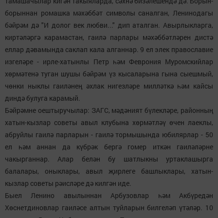
тамашачылар кигән такыяларда, сәхнә бизәлешендә дә. Борын-
борыннан ромашка мәхәббәт символы саналган, Ленинодагы
бәйрәм дә "И долог век любви..." дип аталган. Авырлыкларга,
киртәләргә карамастан, гаилә парлары мәхәббәтләрен дистә
еллар дәвамында саклап кала алганнар. 9 ел элек православие
изгеләре - ирле-хатынлы Петр һәм Феврония Муромскийлар
хөрмәтенә туган шушы бәйрәм үз кысаларына гына сыешмый,
чөнки ныклы гаиләнең әхлак нигезләре милләткә һәм кайсы
диндә булуга карамый.
Бәйрәмне оештыручылар: ЗАГС, мәдәният бүлекләре, районның
хатын-кызлар советы авыл клубына хөрмәтләү өчен лаеклы,
абруйлы гаилә парларын - гаилә тормышында юбилярлар - 50
ел һәм аннан да күбрәк бергә гомер иткән гаиләләрне
чакырганнар. Алар белән бу шатлыкны уртаклашырга
балалары, оныклары, авыл җирлеге башлыклары, хатын-
кызлар советы рәисләре дә килгән иде.
Быел Ленино авылыннан Арбузовлар һәм Акбүредән
Хөснетдиновлар гаиләсе алтын туйларын билгеләп үтәләр. 10