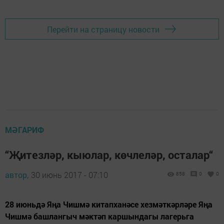
Перейти на страницу новости
МӘГАРИФ
“Җитезләр, кыюлар, көчлеләр, осталар“
автор,
30 июнь 2017 - 07:10
858
0
0
28 июньдә Яңа Чишмә китапханәсе хезмәткәрләре Яңа
Чишмә башлангыч мәктәп каршындагы лагерьга