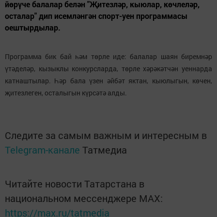
йөрүче балалар белән "Җитезләр, кыюлар, көчлеләр,
осталар" дип исемләнгән спорт-уен программасы
оештырдылар.
Программа бик бай һәм төрле иде: балалар шаян биремнәр
үтәделәр, кызыклы конкурсларда, төрле хәрәкәтчән уеннарда
катнаштылар. Һәр бала үзен әйбәт яктан, кыюлыгын, көчен,
җитезлеген, осталыгын күрсәтә алды.
Следите за самым важным и интересным в
Telegram-канале
Татмедиа
Читайте новости Татарстана в
национальном мессенджере MАХ:
https://max.ru/tatmedia