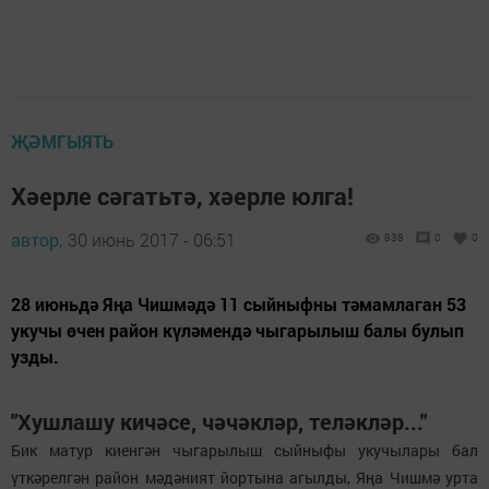
ҖӘМГЫЯТЬ
Хәерле сәгатьтә, хәерле юлга!
автор,
30 июнь 2017 - 06:51
838
0
0
28 июньдә Яңа Чишмәдә 11 сыйныфны тәмамлаган 53
укучы өчен район күләмендә чыгарылыш балы булып
узды.
"Хушлашу кичәсе, чәчәкләр, теләкләр..."
Бик матур киенгән чыгарылыш сыйныфы укучылары бал
үткәрелгән район мәдәният йортына агылды, Яңа Чишмә урта