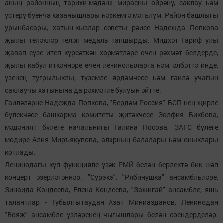
аның районның тарихи-мәдәни мирасны өйрәнү, саклау һәм
үстерү буенча казанышлары һәркемгә мәгълүм. Район башлыгы
урынбасары, хатын-кызлар советы рәисе Надежда Попкова
җылы теләкләр теләп медаль тапшырды. Мидхәт Гариф улы
җавап сүзе итеп күрсәткән хөрмәтләре өчен рәхмәт белдерде,
җылы кабул иткәннәре өчен ленинолыларга һәм, әлбәттә инде,
үзенең тугрылыклы, түземле ярдәмчесе һәм гаилә учагын
саклаучы хатынына да рәхмәтле булуын әйтте.
Гаиләләрне Надежда Попкова, "Бердәм Россия" БСП-нең җирле
бүлекчәсе башкарма комитеты җитәкчесе Зөлфия Бикбова,
мәдәният бүлеге начальнигы Галина Носова, ЗАГС бүлеге
мөдире Алия Миръякупова, аларның балалары һәм оныклары
котлады.
Ленинодагы күп функцияле үзәк РМЙ белән берлектә бик шәп
концерт әзерләгәннәр. "Сурэкэ", "Рябинушка" ансамбльләре,
Зинаида Кондеева, Елена Кондеева, "Зажигай" ансамбле, яшь
талантлар - Тубылгытаудан Азат Миниазданов, Ленинодан
"Вояж" ансамбле үзләренең чыгышлары белән сөендерделәр.