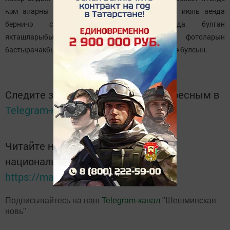
һәм аларны бастырырга да мөмкин. Һәм без июль аенда
берничә санда фашист тоткынлыгында булган
якташларыбызның исем-фамилияләрен һәм фотоларын
бастырачакбыз, бу туганнары өчен истәлек-хатирә булсын.
Следите за самым важным и интересным в
Telegram-канале
Татмедиа
Читайте новости Татарстана в
национальном мессенджере MАХ:
https://max.ru/tatmedia
Подписывайтесь на наш
Telegram-канал
"Шешминская
новь"