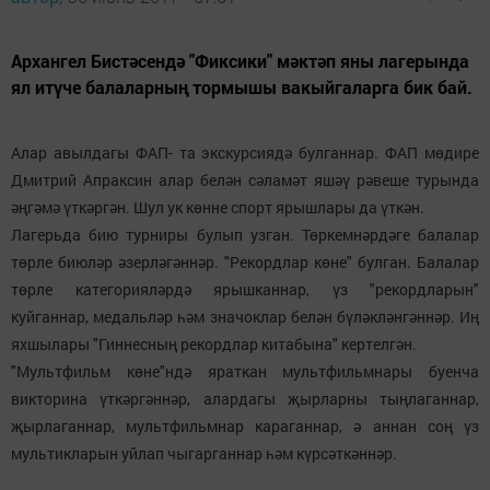
Архангел Бистәсендә "Фиксики" мәктәп яны лагерында
ял итүче балаларның тормышы вакыйгаларга бик бай.
Алар авылдагы ФАП- та экскурсиядә булганнар. ФАП мөдире
Дмитрий Апраксин алар белән сәламәт яшәү рәвеше турында
әңгәмә үткәргән. Шул ук көнне спорт ярышлары да үткән.
Лагерьда бию турниры булып узган. Төркемнәрдәге балалар
төрле биюләр әзерләгәннәр. "Рекордлар көне" булган. Балалар
төрле категорияләрдә ярышканнар, үз "рекордларын"
куйганнар, медальләр һәм значоклар белән бүләкләнгәннәр. Иң
яхшылары "Гиннесның рекордлар китабына" кертелгән.
"Мультфильм көне"ндә яраткан мультфильмнары буенча
викторина үткәргәннәр, алардагы җырларны тыңлаганнар,
җырлаганнар, мультфильмнар караганнар, ә аннан соң үз
мультикларын уйлап чыгарганнар һәм күрсәткәннәр.