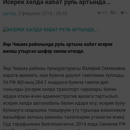
Исерек хәлдә кабат руль артында...
автор,
3 февраль 2016 - 05:42
912
0
0
Яңа Чишмә районында руль артына кабат исерек
килеш утырган шофер хөкем ителде.
Яңа Чишмә районы прокуратурасы Валерий Семеновка
карата җинаять эше буенча дәүләт гаепләвен хуплады.
Ул РФ ҖК-ның 264.1 маддәсе буенча гаепле дип
танылды (исерек хәлдә транспорт чаралары белән
идарә иткән өчен административ җәзага тартылып,
исерек хәлдә автомобиль белән идарә итү; исерек булу-
булмауга медицина тикшерүен үтү турында вәкиллекле
вазыйфаи затның законлы таләпләрен үтәмәгән өчен).
Суд тарафыннан билгеләнгәнчә, 2014 елда Семенов РФ