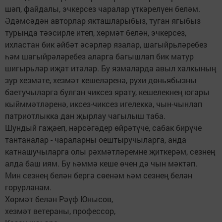
шәп, файдалы, эчкерсез чаралар үткәрелүен беләм.
Әдәмсәдән авторлар якташларыбыз, туган ягыбыз
турында тәэсирле итеп, хөрмәт белән, эчкерсез,
ихластан бик әйбәт әсәрләр язалар, шагыйрьләребез
һәм шагыйрәләребез аларга багышлап бик матур
шигырьләр иҗат итәләр. Бу язмаларда авыл халкының
зур хезмәте, хезмәт кешеләренә, рухи дөньябызны
баетучыларга булган чиксез ярату, кешелекнең югары
кыйммәтләренә, иксез-чиксез игелеккә, чын-чынлап
патриотлыкка дан җырлау чагылыш таба.
Шундый гаҗәеп, нәрсәгәдер өйрәтүче, сабак бирүче
тантаналар - чараларны оештыручыларга, анда
катнашучыларга олы рәхмәтләремне җиткерәм, сезнең
алда баш иям. Бу һәммә кеше өчен дә чын мәктәп.
Мин сезнең белән бергә сөенәм һәм сезнең белән
горурланам.
Хөрмәт белән Рәүф Юнысов,
хезмәт ветераны, профессор,