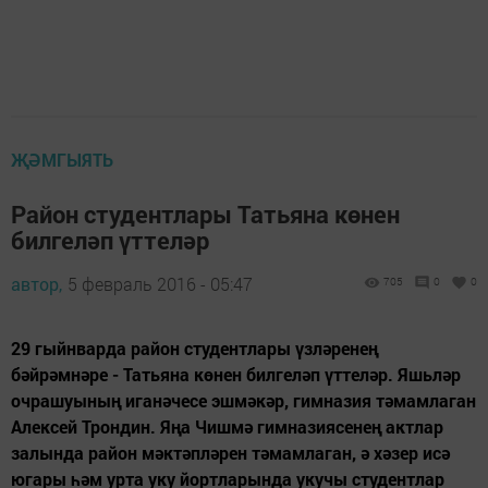
ҖӘМГЫЯТЬ
Район студентлары Татьяна көнен
билгеләп үттеләр
автор,
5 февраль 2016 - 05:47
705
0
0
29 гыйнварда район студентлары үзләренең
бәйрәмнәре - Татьяна көнен билгеләп үттеләр. Яшьләр
очрашуының иганәчесе эшмәкәр, гимназия тәмамлаган
Алексей Трондин. Яңа Чишмә гимназиясенең актлар
залында район мәктәпләрен тәмамлаган, ә хәзер исә
югары һәм урта уку йортларында укучы студентлар