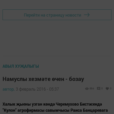
Перейти на страницу новости
АВЫЛ ХУҖАЛЫГЫ
Намуслы хезмәте өчен - бозау
автор,
3 февраль 2016 - 05:37
884
0
0
Халык җыены узган көндә Черемухово Бистәсендә
"Кулон" агрофирмасы савымчысы Раиса Банцаревага