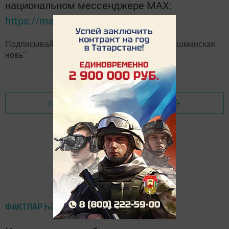
национальном мессенджере MАХ:
https://max.ru/tatmedia
Подписывайтесь на наш
Telegram-канал
"Шешминская
новь"
Перейти на страницу новости
ФАКТЛАР ҺӘМ КОММЕНТАРИЙЛАР