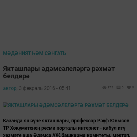
МӘДӘНИЯТ ҺӘМ СӘНГАТЬ
Якташлары әдәмсәлеләргә рәхмәт
белдерә
автор,
3 февраль 2016 - 05:41
975
0
0
Казанда яшәүче якташлары, профессор Рәүф Юнысов
ТР Хөкүмәтенең рәсми порталы интернет - кабул итү
хезмәте аша Әдәмсә АҖ башкарма комитеты, мәктәп,