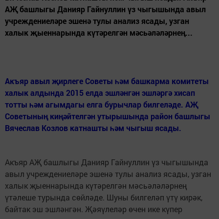
АҖ башлыгы Данияр Гайнуллин үз чыгышында авыл
учреждениеләре эшенә тулы анализ ясады, узган
халык җыеннарында күтәрелгән мәсьәләләрнең...
Акъяр авыл җирлеге Советы һәм башкарма комитеты
халык алдында 2015 елда эшләнгән эшләргә хисап
тотты һәм агымдагы елга бурычлар билгеләде. АҖ
Советының киңәйтелгән утырышында район башлыгы
Вячеслав Козлов катнашты һәм чыгыш ясады.
Акъяр АҖ башлыгы Данияр Гайнуллин үз чыгышында
авыл учреждениеләре эшенә тулы анализ ясады, узган
халык җыеннарында күтәрелгән мәсьәләләрнең
үтәлеше турында сөйләде. Шуны билгеләп үтү кирәк,
байтак эш эшләнгән. Җәяүлеләр өчен ике күпер