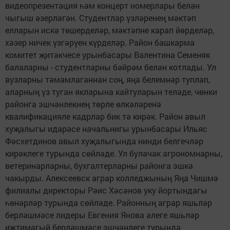
видеопрезентация һәм концерт номерлары белән
чыгыш әзерләгән. Студентлар үзләренең мәктәп
елларын искә төшерделәр, мәктәпне карап йөрделәр,
хәзер ничек үзгәрүен күрделәр. Район башкарма
комитет җитәкчесе урынбасары Валентина Семеняк
балаларны - студентларны бәйрәм белән котлады. Ул
вузларны тәмамлаганнан соң, яңа белемнәр туплап,
аларның үз туган якларына кайтуларын теләде, чөнки
районга эшчәнлекнең төрле өлкәләренә
квалификацияле кадрлар бик тә кирәк. Район авыл
хуҗалыгы идарәсе начальнигы урынбасары Ильяс
Фәсхетдинов авыл хуҗалыгында нинди белгечләр
кирәклеге турында сөйләде. Ул булачак агрономнарны,
ветеринарларны, бухгалтерларны районга эшкә
чакырды. Алексеевск аграр колледжының Яңа Чишмә
филиалы директоры Рәис Хәсәнов уку йортындагы
һөнәрләр турында сөйләде. Районның аграр яшьләр
берләшмәсе лидеры Евгения Янова әлеге яшьләр
иҗтимагый берләшмәсе эшчәнлеге турында