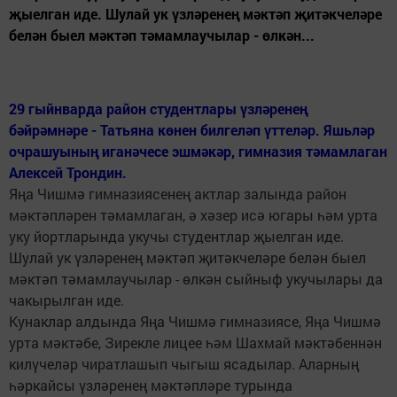
җыелган иде. Шулай ук үзләренең мәктәп җитәкчеләре
белән быел мәктәп тәмамлаучылар - өлкән...
29 гыйнварда район студентлары үзләренең
бәйрәмнәре - Татьяна көнен билгеләп үттеләр. Яшьләр
очрашуының иганәчесе эшмәкәр, гимназия тәмамлаган
Алексей Трондин.
Яңа Чишмә гимназиясенең актлар залында район
мәктәпләрен тәмамлаган, ә хәзер исә югары һәм урта
уку йортларында укучы студентлар җыелган иде.
Шулай ук үзләренең мәктәп җитәкчеләре белән быел
мәктәп тәмамлаучылар - өлкән сыйныф укучылары да
чакырылган иде.
Кунаклар алдында Яңа Чишмә гимназиясе, Яңа Чишмә
урта мәктәбе, Зирекле лицее һәм Шахмай мәктәбеннән
килүчеләр чиратлашып чыгыш ясадылар. Аларның
һәркайсы үзләренең мәктәпләре турында