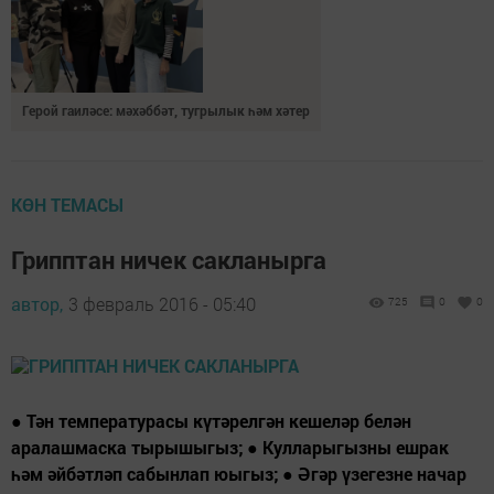
Герой гаиләсе: мәхәббәт, тугрылык һәм хәтер
КӨН ТЕМАСЫ
Грипптан ничек сакланырга
автор,
3 февраль 2016 - 05:40
725
0
0
● Тән температурасы күтәрелгән кешеләр белән
аралашмаска тырышыгыз; ● Кулларыгызны ешрак
һәм әйбәтләп сабынлап юыгыз; ● Әгәр үзегезне начар