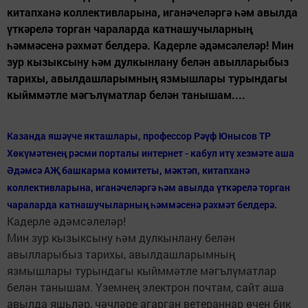
китапханә коллективларына, иганәчеләргә һәм авылда
үткәрелә торган чараларда катнашучыларның
һәммәсенә рәхмәт белдерә. Кадерле әдәмсәлеләр! Мин
зур кызыксыну һәм дулкынлану белән авылларыбыз
тарихы, авылдашларымның язмышлары турындагы
кыйммәтле мәгълүматлар белән танышам....
Казанда яшәүче якташлары, профессор Рәүф Юнысов ТР
Хөкүмәтенең рәсми порталы интернет - кабул итү хезмәте аша
Әдәмсә АҖ башкарма комитеты, мәктәп, китапханә
коллективларына, иганәчеләргә һәм авылда үткәрелә торган
чараларда катнашучыларның һәммәсенә рәхмәт белдерә.
Кадерле әдәмсәлеләр!
Мин зур кызыксыну һәм дулкынлану белән
авылларыбыз тарихы, авылдашларымның
язмышлары турындагы кыйммәтле мәгълүматлар
белән танышам. Үземнең электрон почтам, сайт аша
авылда яшьләр, чәчләре агарган ветераннар өчен бик