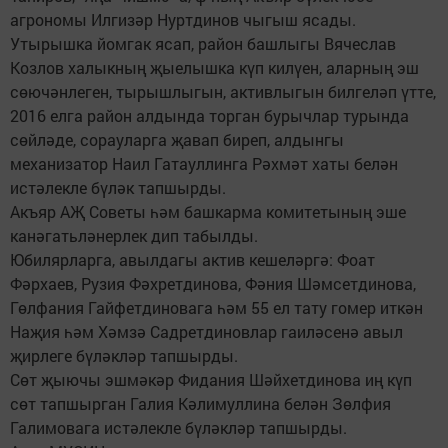
агрономы Илгизәр Нуртдинов чыгыш ясады.
Утырышка йомгак ясап, район башлыгы Вячеслав
Козлов халыкның җыелышка күп килүен, аларның эш
сөючәнлеген, тырышлыгын, активлыгын билгеләп үтте,
2016 елга район алдында торган бурычлар турында
сөйләде, сорауларга җавап биреп, алдынгы
механизатор Наил Гатауллинга Рәхмәт хаты белән
истәлекле бүләк тапшырды.
Акъяр АҖ Советы һәм башкарма комитетының эше
канәгатьләнерлек дип табылды.
Юбилярларга, авылдагы актив кешеләргә: Фоат
Фәрхаев, Рузия Фәхретдинова, Фәния Шәмсетдинова,
Гөлфания Гайфетдиновага һәм 55 ел тату гомер иткән
Наҗия һәм Хәмзә Садретдиновлар гаиләсенә авыл
җирлеге бүләкләр тапшырды.
Сөт җыючы эшмәкәр Фидания Шәйхетдинова иң күп
сөт тапшырган Галия Кәлимуллина белән Зөлфия
Галимовага истәлекле бүләкләр тапшырды.