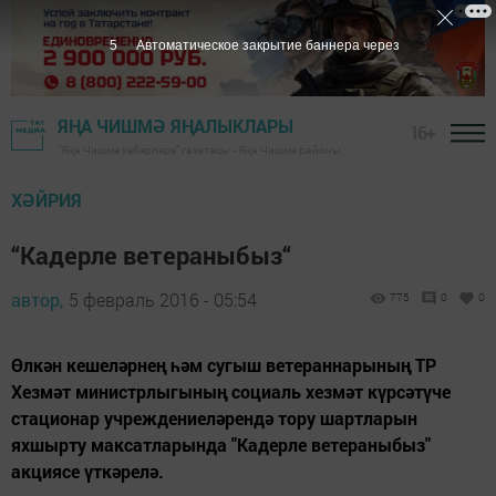
4
Автоматическое закрытие баннера через
ЯҢА ЧИШМӘ ЯҢАЛЫКЛАРЫ
16+
"Яңа Чишмә хәбәрләре" газетасы - Яңа Чишмә районы
ХӘЙРИЯ
“Кадерле ветераныбыз“
автор,
5 февраль 2016 - 05:54
775
0
0
Өлкән кешеләрнең һәм сугыш ветераннарының ТР
Хезмәт министрлыгының социаль хезмәт күрсәтүче
стационар учреждениеләрендә тору шартларын
яхшырту максатларында "Кадерле ветераныбыз"
акциясе үткәрелә.