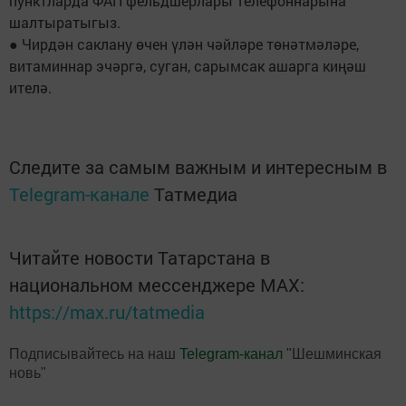
пунктларда ФАП фельдшерлары телефоннарына
шалтыратыгыз.
● Чирдән саклану өчен үлән чәйләре төнәтмәләре,
витаминнар эчәргә, суган, сарымсак ашарга киңәш
ителә.
Следите за самым важным и интересным в
Telegram-канале
Татмедиа
Читайте новости Татарстана в
национальном мессенджере MАХ:
https://max.ru/tatmedia
Подписывайтесь на наш
Telegram-канал
"Шешминская
новь"