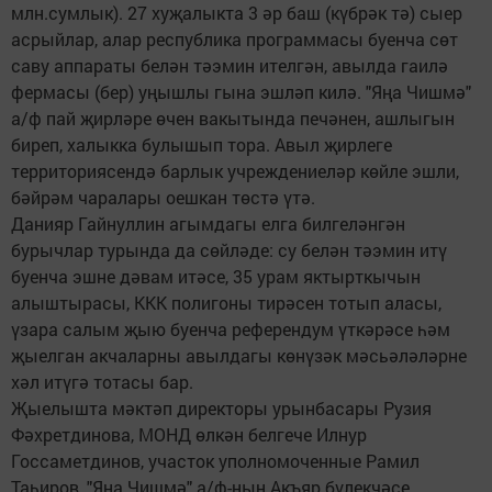
млн.сумлык). 27 хуҗалыкта 3 әр баш (күбрәк тә) сыер
асрыйлар, алар республика программасы буенча сөт
саву аппараты белән тәэмин ителгән, авылда гаилә
фермасы (бер) уңышлы гына эшләп килә. "Яңа Чишмә"
а/ф пай җирләре өчен вакытында печәнен, ашлыгын
биреп, халыкка булышып тора. Авыл җирлеге
территориясендә барлык учреждениеләр көйле эшли,
бәйрәм чаралары оешкан төстә үтә.
Данияр Гайнуллин агымдагы елга билгеләнгән
бурычлар турында да сөйләде: су белән тәэмин итү
буенча эшне дәвам итәсе, 35 урам яктырткычын
алыштырасы, ККК полигоны тирәсен тотып аласы,
үзара салым җыю буенча референдум үткәрәсе һәм
җыелган акчаларны авылдагы көнүзәк мәсьәләләрне
хәл итүгә тотасы бар.
Җыелышта мәктәп директоры урынбасары Рузия
Фәхретдинова, МОНД өлкән белгече Илнур
Госсаметдинов, участок уполномоченные Рамил
Таһиров, "Яңа Чишмә" а/ф-ның Акъяр бүлекчәсе