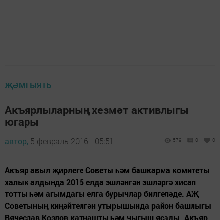
ҖӘМГЫЯТЬ
Акъярлыларның хезмәт активлыгы
югары
автор,
5 февраль 2016 - 05:51
579
0
0
Акъяр авыл җирлеге Советы һәм башкарма комитеты
халык алдында 2015 елда эшләнгән эшләргә хисап
тотты һәм агымдагы елга бурычлар билгеләде. АҖ
Советының киңәйтелгән утырышында район башлыгы
Вячеслав Козлов катнашты һәм чыгыш ясады. Акъяр