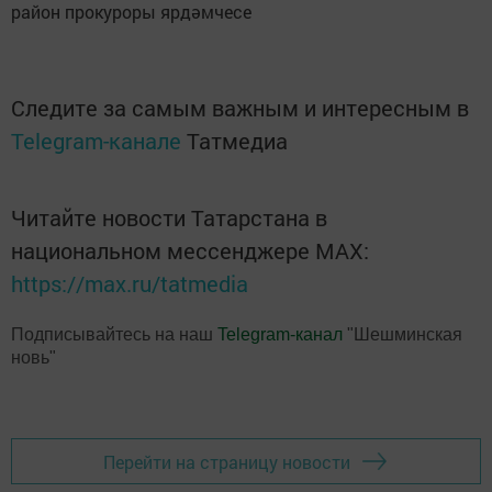
район прокуроры ярдәмчесе
Следите за самым важным и интересным в
Telegram-канале
Татмедиа
Читайте новости Татарстана в
национальном мессенджере MАХ:
https://max.ru/tatmedia
Подписывайтесь на наш
Telegram-канал
"Шешминская
новь"
Перейти на страницу новости