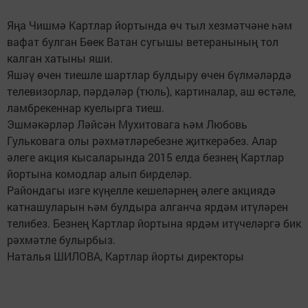
Яңа Чишмә Картлар йортында өч тыл хезмәтчәне һәм
вафат булган Бөек Ватан сугышы ветеранының тол
калган хатыны яши.
Яшәү өчен тиешле шартлар булдыру өчен бүлмәләрдә
телевизорлар, пәрдәләр (тюль), картиналар, аш өстәле,
ламбрекеннар куелырга тиеш.
Эшмәкәрләр Ләйсән Мухитовага һәм Любовь
Гульковага олы рәхмәтләребезне җиткерәбез. Алар
әлеге акция кысаларында 2015 елда безнең Картлар
йортына комодлар алып бирделәр.
Райондагы изге күңелле кешеләрнең әлеге акциядә
катнашуларын һәм булдыра алганча ярдәм итүләрен
телибез. Безнең Картлар йортына ярдәм итүчеләргә бик
рәхмәтле булырбыз.
Наталья ШИЛОВА, Картлар йорты директоры