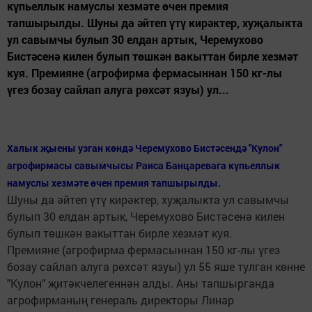
күпьеллык намуслы хезмәте өчен премия
тапшырылды. Шуны да әйтеп үтү кирәктер, хуҗалыкта
ул савымчы булып 30 елдан артык, Черемухово
Бистәсенә килен булып төшкән вакыттан бирле хезмәт
куя. Премияне (агрофирма фермасыннан 150 кг-лы
үгез бозау сайлап алуга рөхсәт язуы) ул...
Халык җыены узган көндә Черемухово Бистәсендә "Кулон"
агрофирмасы савымчысы Раиса Банцаревага күпьеллык
намуслы хезмәте өчен премия тапшырылды.
Шуны да әйтеп үтү кирәктер, хуҗалыкта ул савымчы
булып 30 елдан артык, Черемухово Бистәсенә килен
булып төшкән вакыттан бирле хезмәт куя.
Премияне (агрофирма фермасыннан 150 кг-лы үгез
бозау сайлап алуга рөхсәт язуы) ул 55 яше тулган көнне
"Кулон" җитәкчелегеннән алды. Аны тапшырганда
агрофирманың генераль директоры Линар