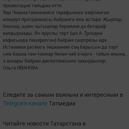
презентация тәкъдим итте.
Яңа Чишмә гимназиясе тарафыннан әзерләнгән
концерт программасы бәйрәмгә ямь өстәде. Җырлар,
биюләр, шаян чыгышлар беркемне дә битараф
калдырмады. Өч яруслы торт (шэ А. Трондин
кафесында пешерелгән) бәйрәм сюрпризы иде.
Истәлеккә рәсемгә төшкәннән соң барысын да торт
һәм башка тәм-томнар белән чәй эчәргә - табын янына,
ә аннары бәйрәм дискотекасына чакырдылар.
Ольга ИВАНОВА
Следите за самым важным и интересным в
Telegram-канале
Татмедиа
Читайте новости Татарстана в