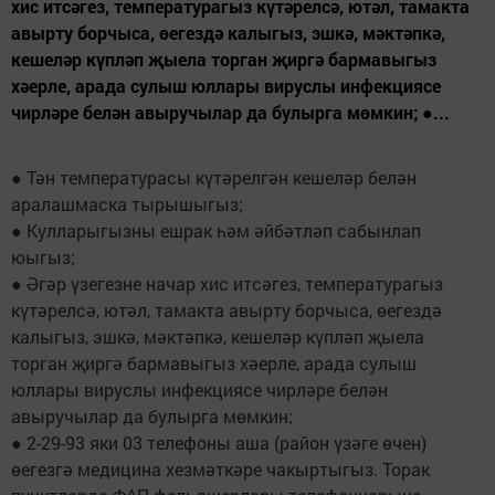
хис итсәгез, температурагыз күтәрелсә, ютәл, тамакта
авырту борчыса, өегездә калыгыз, эшкә, мәктәпкә,
кешеләр күпләп җыела торган җиргә бармавыгыз
хәерле, арада сулыш юллары вируслы инфекциясе
чирләре белән авыручылар да булырга мөмкин; ●...
● Тән температурасы күтәрелгән кешеләр белән
аралашмаска тырышыгыз;
● Кулларыгызны ешрак һәм әйбәтләп сабынлап
юыгыз;
● Әгәр үзегезне начар хис итсәгез, температурагыз
күтәрелсә, ютәл, тамакта авырту борчыса, өегездә
калыгыз, эшкә, мәктәпкә, кешеләр күпләп җыела
торган җиргә бармавыгыз хәерле, арада сулыш
юллары вируслы инфекциясе чирләре белән
авыручылар да булырга мөмкин;
● 2-29-93 яки 03 телефоны аша (район үзәге өчен)
өегезгә медицина хезмәткәре чакыртыгыз. Торак