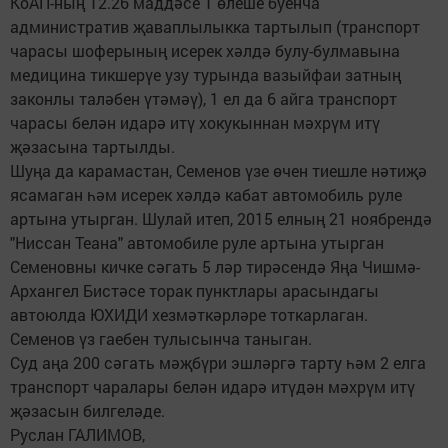
КоАП-ның 12.26 маддәсе 1 өлеше буенча
административ җаваплылыкка тартылып (транспорт
чарасы шоферының исерек хәлдә булу-булмавына
медицина тикшерүе узу турында вазыйфаи затның
законлы таләбен үтәмәү), 1 ел да 6 айга транспорт
чарасы белән идарә итү хокукыннан мәхрүм итү
җәзасына тартылды.
Шуңа да карамастан, Семенов үзе өчен тиешле нәтиҗә
ясамаган һәм исерек хәлдә кабат автомобиль руле
артына утырган. Шулай итеп, 2015 елның 21 ноябрендә
"Ниссан Теана" автомобиле руле артына утырган
Семеновны кичке сәгать 5 ләр тирәсендә Яңа Чишмә-
Архангел Бистәсе торак пунктлары арасындагы
автоюлда ЮХИДИ хезмәткәрләре тоткарлаган.
Семенов үз гаебен тулысынча таныган.
Суд аңа 200 сәгать мәҗбүри эшләргә тарту һәм 2 елга
транспорт чаралары белән идарә итүдән мәхрүм итү
җәзасын билгеләде.
Руслан ГАЛИМОВ,