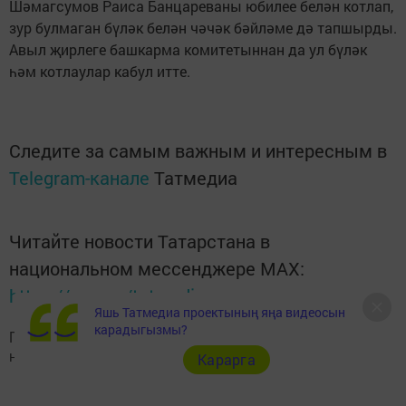
Шәмагсумов Раиса Банцареваны юбилее белән котлап,
зур булмаган бүләк белән чәчәк бәйләме дә тапшырды.
Авыл җирлеге башкарма комитетыннан да ул бүләк
һәм котлаулар кабул итте.
Следите за самым важным и интересным в
Telegram-канале
Татмедиа
Читайте новости Татарстана в
национальном мессенджере MАХ:
https://max.ru/tatmedia
Яшь Татмедиа проектының яңа видеосын
карадыгызмы?
Подписывайтесь на наш
Telegram-канал
"Шешминская
новь"
Карарга