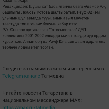
Казан шәһәре
Редакциядән: Шушы хат басылганчы безгә Әдәмсә АҖ
башлыгы Любовь Котова шалтыратып, Рәүф Әдһәм
улының шул авылда тууы, аның авыл мәчетен
төзетүдә төп иганәче булуын хәбәр итте.
Р.Ә. Юнысов җитәкләгән "Татсемсвекла" ДУП
коллективы 2001-2002 елларда мәчет төзүдә зур ярдәм
күрсәткән. Аннан соң да Рәүф Юнысов авыл җирлегенә
төрлечә ярдәм итеп торган.
Следите за самым важным и интересным в
Telegram-канале
Татмедиа
Читайте новости Татарстана в
национальном мессенджере MАХ:
https://max.ru/tatmedia