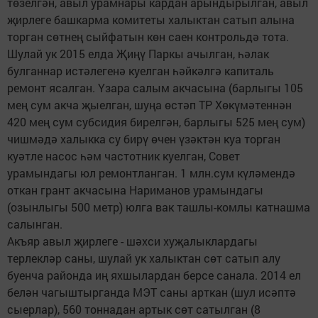
төзелгән, авыл урамнары кардан арындырылган, авыл
җирлеге башкарма комитеты халыктан сатып алына
торган сөтнең сыйфатын көн саен контрольдә тота.
Шулай ук 2015 елда Җиңү Паркы ачылган, һәлак
булганнар истәлегенә куелган һәйкәлгә капиталь
ремонт ясалган. Үзара салым акчасына (барлыгы 105
мең сум акча җыелган, шуңа өстәп ТР Хөкүмәтеннән
420 мең сум субсидия бирелгән, барлыгы 525 мең сум)
чишмәдә халыкка су бирү өчен үзәктән куа торган
куәтле насос һәм частотник куелган, Совет
урамындагы юл ремонтланган. 1 млн.сум күләмендә
откан грант акчасына Нариманов урамындагы
(озынлыгы 500 метр) юлга вак ташлы-комлы катнашма
салынган.
Акъяр авыл җирлеге - шәхси хуҗалыклардагы
терлекләр саны, шулай ук халыктан сөт сатып алу
буенча районда иң яхшылардан берсе санала. 2014 ел
белән чагыштырганда МЭТ саны арткан (шул исәптә
сыерлар), 560 тоннадан артык сөт сатылган (8