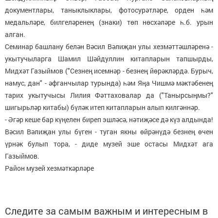
документлары, таныклыклары, фотосурәтләре, орден һәм
медальләре, билгеләренең (знаки) төп нөсхәләре һ.б. урын
алган.
Семинар башлану белән Вәсил Вәлиҗан улы хезмәттәшләренә -
укытучыларга Шамил Шәйдуллин китапларын тапшырды,
Мидхәт Газыймов ("Сезнең исемнәр - безнең йөрәкләрдә. Бурыч,
намус, дан" - әфганчылар турында) һәм Яңа Чишмә мәктәбенең
тарих укытучысы Лилия Фәттаховалар да ("Танырсыңмы?"
шигырьләр китабы) бүләк итеп китапларын алып килгәннәр.
- Әгәр кеше бар күңелен биреп эшләсә, нәтиҗәсе дә күз алдында!
Вәсил Вәлиҗан улы бүген - туган якны өйрәнүдә безнең өчен
үрнәк булып тора, - диде музей эше остасы Мидхәт ага
Газыймов.
Район музей хезмәткәрләре
Следите за самым важным и интересным в