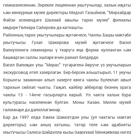
гимназиясеннән, Зирекле лицееннан укытучылар, халык иҗаты
һәм көнкүреше музее директоры Мидхәт Газыймов, "Мирхәйдәр
Фәйзи исемендәге Шахмай авылы тарих музее" филиалы
мөдире Гөлнара Сабирова да катнашты.
Районның тарих укытучылары җитәкчесе, Чаллы Башы мәктәбе
укытучысы Гүзәл Шакирова музей җитәкчесе Вәсил
Вәлиуллинга семинарны ү ткәрүгә яңа форма кулланган һәм
башкарган саллы эшләре өчен рәхмәт белдерде.
Вәсил Вәлиҗан улы "Мирас" түгәрәгенә йөрүче үз укучыларын
экскурсовод итеп хәзерләгән. Бер-берсен алыштырып, 11 укучы
борынгы заманнан алып хәзерге көнгә чаклы бүлекләп авыл
тарихын сөйләп чыкты. Гаҗәп, кайбер әйберләр безнең эрага
чаклы 13 - 14нче гасырларга карый. Ул чакта халык бура
культурасы нәселеннән булган. Моны Казан, Милли музей
галимнәре дә дәлилләгәннәр.
Бар да 1997 елда Хәмзә Шәмсетдин улы (ул чактагы мәктәп
директоры) һәм аның хатыны, татар теле һәм әдәбияты
укытучысы Салисә Шәйдулла кызы (мәрхүмә) Минкәевлар нигез