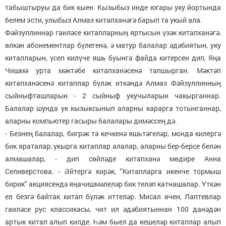
табыштыруы да бик кыен. Кызыбыз инде югары уку йортында
белем эсти, улыбыз Алмаз китапханәгә барып та укый ала.
Фәйзуллиннар гаиләсе китапларның яртысын үзәк китапханәгә,
өлкән абонементлар бүлегенә, ә матур балалар әдәбиятын, уку
китапларын, үсеп килүче яшь буынга файда китерсен дип, Яңа
Чишмә урта мәктәбе китапханәсенә тапшырган. Мәктәп
китапханәсенә китаплар бүләк иткәндә Алмаз Фәйзуллинның
сыйныфташларын - 2 сыйныф укучыларын чакырганнар.
Балалар шунда ук кызыксынып аларны карарга тотынганнар,
аларны компьютер гасыры балалары димәссең дә.
- Безнең балалар, бигрәк тә кечкенә яшьтәгеләр, монда килергә
бик яраталар, укырга китаплар алалар, аларны бер-берсе белән
алмашалар, - дип сөйләде китапханә мөдире Анна
Селиверстова. - Әйтергә кирәк, "Китапларга икенче тормыш
бирик" акциясендә яңачишмәлеләр бик теләп катнашалар. Үткән
ел безгә байтак китап бүләк иттеләр. Мисал өчен, Лаптевлар
гаиләсе рус классикасы, чит ил әдәбиятыннан 100 данәдән
артык китап алып килде. Һәм быел да кешеләр китаплар алып