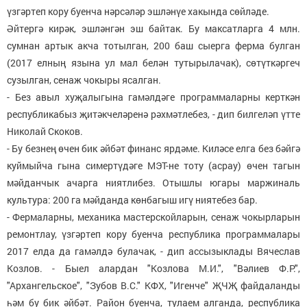
үзгәртеп кору буенча нәрсәләр эшләнүе хакында сөйләде.
Әйтергә кирәк, эшләнгән эш байтак. Бу максатларга 4 млн.
сумнан артык акча тотылган, 200 баш сыерга ферма булган
(2017 елның язына ул мал белән тутырылачак), сөтүткәргеч
сузылган, сенаж чокыры ясалган.
- Без авыл хуҗалыгына гамәлдәге программаларны керткән
республикабыз җитәкчеләренә рәхмәтлебез, - дип билгеләп үтте
Николай Скоков.
- Бу безнең өчен бик әйбәт финанс ярдәме. Киләсе елга без бәйгә
куймыйча гына симертүдәге МЭТ-не тоту (асрау) өчен тагын
мәйданчык ачарга ниятлибез. Отышлы югары маржиналь
культура: 200 га мәйданда көнбагыш игү ниятебез бар.
- Фермаларны, механика мастерскойларын, сенаж чокырларын
ремонтлау, үзгәртеп кору буенча республика программалары
2017 елда да гамәлдә булачак, - дип ассызыклады Вячеслав
Козлов. - Быел алардан "Козлова М.И.", "Вәлиев Ф.Р.",
"Архангельское", "Зубов В.С." КФХ, "Игенче" ҖЧҖ файдаланды
һәм бу бик әйбәт. Район буенча, тулаем алганда, республика