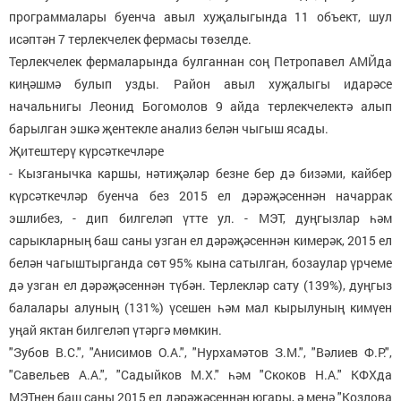
программалары буенча авыл хуҗалыгында 11 объект, шул
исәптән 7 терлекчелек фермасы төзелде.
Терлекчелек фермаларында булганнан соң Петропавел АМЙда
киңәшмә булып узды. Район авыл хуҗалыгы идарәсе
начальнигы Леонид Богомолов 9 айда терлекчелектә алып
барылган эшкә җентекле анализ белән чыгыш ясады.
Җитештерү
күрсәткечләре
- Кызганычка каршы, нәтиҗәләр безне бер дә бизәми, кайбер
күрсәткечләр буенча без 2015 ел дәрәҗәсеннән начаррак
эшлибез, - дип билгеләп үтте ул. - МЭТ, дуңгызлар һәм
сарыкларның баш саны узган ел дәрәҗәсеннән кимерәк, 2015 ел
белән чагыштырганда сөт 95% кына сатылган, бозаулар үрчеме
дә узган ел дәрәҗәсеннән түбән. Терлекләр сату (139%), дуңгыз
балалары алуның (131%) үсешен һәм мал кырылуның кимүен
уңай яктан билгеләп үтәргә мөмкин.
"Зубов В.С.", "Анисимов О.А.", "Нурхамәтов З.М.", "Вәлиев Ф.Р.",
"Савельев А.А.", "Садыйков М.Х." һәм "Скоков Н.А." КФХда
МЭТнең баш саны 2015 ел дәрәҗәсеннән югары, ә менә "Козлова