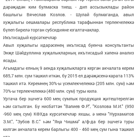
дәрәҗәдән ким булмаска тиеш, - дип ассызыклады район
башлыгы Вячеслав Козлов. - Шулай булмаганда, авыл
хуҗалыгы оешмалары республика тарафыннан терлекчелеккә
бүлеп бирелә торган субсидияне югалтачаклар.
Икътисадый
күрсәткечләр
Авыл хуҗалыгы идарәсенең икътисад буенча консультанты
Энҗе Шәйдуллина хуҗалыкларның икътисадый хәленә анализ
ясады.
Агымдагы елның 9 аенда хуҗалыкларга кергән акчалата керем
685,7 млн. сум тәшкил иткән, бу 2015 ел дәрәҗәсенә карата 113%
тәшкил итә. Керемнең 30%-ы үсемлекчелеккә (205 млн. сум) һәм
70%-ы терлекчелеккә (480 млн. сум) туры килә.
Уртача бер эшчегә 600 мең сумлык продукция җитештерелгән
һәм сатылган. Бу нисбәттән "Вәлиев Ф.Р.", "Козлова М.И." (950
-960 мең сум) КФХда күрсәткечләр яхшы, ә менә "Нурхамәтов
З.М.", "Зубов В.С." һәм "Яңа Чишмә" а/ф-да бер эшчегә туры
килгән акчалата керем барлыгы 400 - 460 мең сум гына тәшкил
итә.