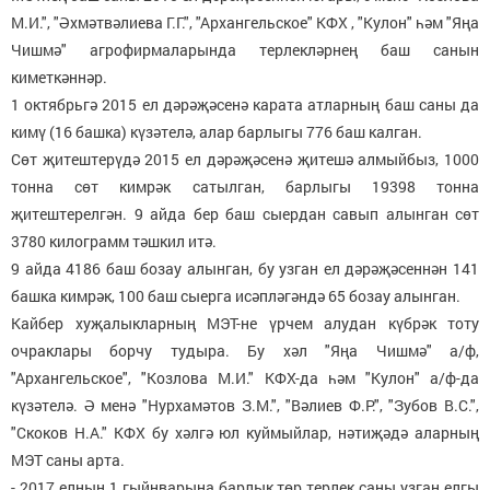
М.И.", "Әхмәтвәлиева Г.Г.", "Архангельское" КФХ , "Кулон" һәм "Яңа
Чишмә" агрофирмаларында терлекләрнең баш санын
киметкәннәр.
1 октябрьгә 2015 ел дәрәҗәсенә карата атларның баш саны да
кимү (16 башка) күзәтелә, алар барлыгы 776 баш калган.
Сөт җитештерүдә 2015 ел дәрәҗәсенә җитешә алмыйбыз, 1000
тонна сөт кимрәк сатылган, барлыгы 19398 тонна
җитештерелгән. 9 айда бер баш сыердан савып алынган сөт
3780 килограмм тәшкил итә.
9 айда 4186 баш бозау алынган, бу узган ел дәрәҗәсеннән 141
башка кимрәк, 100 баш сыерга исәпләгәндә 65 бозау алынган.
Кайбер хуҗалыкларның МЭТ-не үрчем алудан күбрәк тоту
очраклары борчу тудыра. Бу хәл "Яңа Чишмә" а/ф,
"Архангельское", "Козлова М.И." КФХ-да һәм "Кулон" а/ф-да
күзәтелә. Ә менә "Нурхамәтов З.М.", "Вәлиев Ф.Р.", "Зубов В.С.",
"Скоков Н.А." КФХ бу хәлгә юл куймыйлар, нәтиҗәдә аларның
МЭТ саны арта.
- 2017 елның 1 гыйнварына барлык төр терлек саны узган елгы