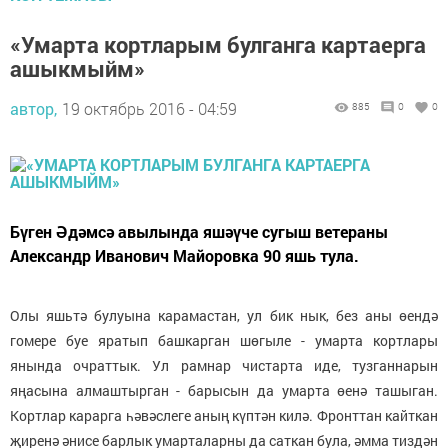
«Умарта кортларым булганга картаерга
ашыкмыйм»
автор,
19 октябрь 2016 - 04:59
885
0
0
Бүген Әдәмсә авылында яшәүче сугыш ветераны
Александр Иванович Майоровка 90 яшь тула.
Олы яшьтә булуына карамастан, ул бик нык, без аны өендә
гомере буе яратып башкарган шөгыле - умарта кортлары
янында очраттык. Ул рамнар чистарта иде, тузганнарын
яңасына алмаштырган - барысын да умарта өенә ташыган.
Кортлар карарга һәвәслеге аның күптән килә. Фронттан кайткан
җиренә әнисе барлык умарталарны да саткан була, әмма тиздән