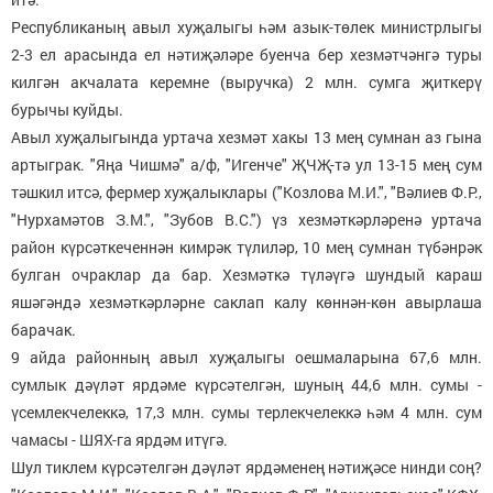
Республиканың авыл хуҗалыгы һәм азык-төлек министрлыгы
2-3 ел арасында ел нәтиҗәләре буенча бер хезмәтчәнгә туры
килгән акчалата керемне (выручка) 2 млн. сумга җиткерү
бурычы куйды.
Авыл хуҗалыгында уртача хезмәт хакы 13 мең сумнан аз гына
артыграк. "Яңа Чишмә" а/ф, "Игенче" ҖЧҖ-тә ул 13-15 мең сум
тәшкил итсә, фермер хуҗалыклары ("Козлова М.И.", "Вәлиев Ф.Р.,
"Нурхамәтов З.М.", "Зубов В.С.") үз хезмәткәрләренә уртача
район күрсәткеченнән кимрәк түлиләр, 10 мең сумнан түбәнрәк
булган очраклар да бар. Хезмәткә түләүгә шундый караш
яшәгәндә хезмәткәрләрне саклап калу көннән-көн авырлаша
барачак.
9 айда районның авыл хуҗалыгы оешмаларына 67,6 млн.
сумлык дәүләт ярдәме күрсәтелгән, шуның 44,6 млн. сумы -
үсемлекчелеккә, 17,3 млн. сумы терлекчелеккә һәм 4 млн. сум
чамасы - ШЯХ-га ярдәм итүгә.
Шул тиклем күрсәтелгән дәүләт ярдәменең нәтиҗәсе нинди соң?