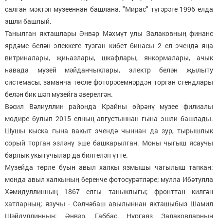
салган мәктәп музееннан башлана. "Мирас" түгәрәге 1996 елда
эшли башлый.
Танылган якташлары Әнвәр Мәхмүт улы Залаковның финанс
ярдәме белән элеккеге тузган кибет бинасы 2 ел эчендә яңа
витриналары, җиһазлары, шкафлары, янкормалары, ачык
һавада музей мәйданчыклары, электр белән җылыту
системасы, заманча төсле фоторәсемнәрдән торган стендлары
белән бик шәп музейга әверелгән.
Вәсил Вәлиуллин районда Крайны өйрәнү музее филиалы
мөдире булып 2015 елның августыннан гына эшли башлады.
Шушы кыска гына вакыт эчендә чыннан да зур, тырышлык
сорый торган эзләнү эше башкарылган. Моны чыгыш ясаучы
барлык укытучылар да билгеләп үтте.
Музейда төрле буын авыл халкы язмышы чагылыш тапкан:
монда авыл халкының беренче фотосурәтләре; мулла Ибәтулла
Хәмидуллинның 1867 елгы таныклыгы; фронттан килгән
хатларның; язучы - Сөлчәбаш авылыннан якташыбыз Шамил
Шәйдуллинның; Әнвәр, Габбас, Нургаяз Залаковларның