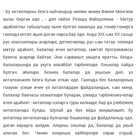
- Бу китапларны безгә кайчандыр минем әнием Фәния Мингали
кызы биргән иде , - дип сөйли Резидә Фәйзуллина. - Матур
әдәбиятны табыштыру кыен булган заманда да, гомер-гомергә
гаиләдә китап җыю дигән нәрсә бар иде. Анда XIX һәм ХХ гасыр
рус классиклары әсәрләре, детективлар, рус һәм татар телендә
матур әдәбият, балалар өчен китаплар, мәктәп программасы
буенча әсәрләр байтак. Әни һәрвакыт укырга яратты, бездә-
балаларында да укуга мәхәббәт тәрбияләде. Оныклар пәйдә
булгач, әбиләре, безнең балалар да укысын дип, үз
китапханәсен безгә бүләк иткән иде. Гаиләдә без балаларның
гомуми үсеше өчен ул китаплардан файдаландык, һәм миңа,
балалар бакчасы хезмәткәре буларак, үземдә тәрбияләнүчеләр
өчен әдәбият - китаплар эзләргә туры килмәде, бар да үзебезнең
китапханәдә булды. Шулай да без өйдә киңәшләшеп, бу
китаплар китапханәдә булсалар башкалар да файдаланыр иде,
дигән карарга килдек. Аларны олылар да, балалар да укый
алачак бит. Чөнки аларның кайберләре сирәк очрый,