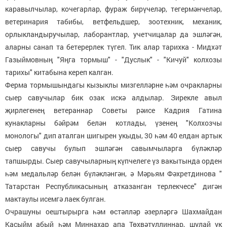
каравылчылар, кочегарлар, фураж бирүчеләр, тегермәнчеләр,
ветеринария табибы, ветфельдшер, зоотехник, механик,
орлыкландыручылар, лаборантлар, учетчицалар да эшләгән,
аларны санап та бетерерлек түгел. Тик алар тарихка - Мидхәт
Газыймовның "Яңга тормыш" - "Дуслык" - "Кичуй" колхозы
тарихы" китабына кереп калган.
Ферма тормышындагы кызыклы мизгелләрне һәм очракларны
сыер савучылар бик озак искә алдылар. Зирекле авыл
җирлегенең ветераннар Советы рәисе Кадрия Гатина
кунакларны бәйрәм белән котлады, үзенең "Колхозчы
монологы" дип аталган шигырен укыды, 30 һәм 40 елдан артык
сыер савучы булып эшләгән савымчыларга бүләкләр
тапшырды. Сыер савучыларның күпчелеге үз вакытында орден
һәм медальләр белән бүләкләнгән, ә Мәрьям Фәхретдинова "
Татарстан Республикасының атказанган терлекчесе" дигән
мактаулы исемгә лаек булган.
Очрашуны оештырырга һәм өстәлләр әзерләргә Шахмайдан
Касыйм абый һәм Миннахар апа Төхвәтуллиннар, шулай ук