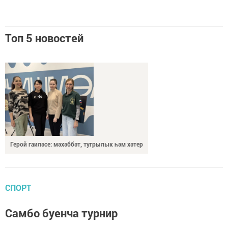
Топ 5 новостей
Герой гаиләсе: мәхәббәт, тугрылык һәм хәтер
СПОРТ
Самбо буенча турнир