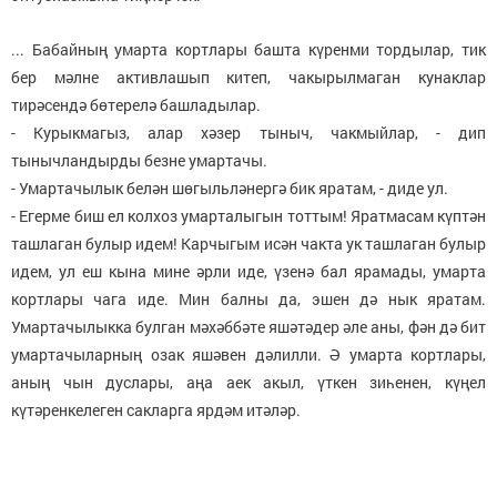
... Бабайның умарта кортлары башта күренми тордылар, тик
бер мәлне активлашып китеп, чакырылмаган кунаклар
тирәсендә бөтерелә башладылар.
- Курыкмагыз, алар хәзер тыныч, чакмыйлар, - дип
тынычландырды безне умартачы.
- Умартачылык белән шөгыльләнергә бик яратам, - диде ул.
- Егерме биш ел колхоз умарталыгын тоттым! Яратмасам күптән
ташлаган булыр идем! Карчыгым исән чакта ук ташлаган булыр
идем, ул еш кына мине әрли иде, үзенә бал ярамады, умарта
кортлары чага иде. Мин балны да, эшен дә нык яратам.
Умартачылыкка булган мәхәббәте яшәтәдер әле аны, фән дә бит
умартачыларның озак яшәвен дәлилли. Ә умарта кортлары,
аның чын дуслары, аңа аек акыл, үткен зиһенен, күңел
күтәренкелеген сакларга ярдәм итәләр.