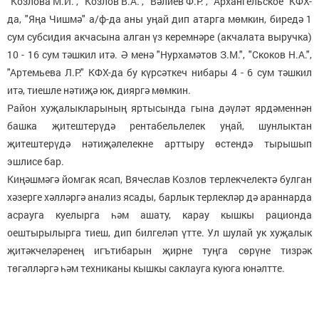
"Козлова М.И.", "Козлов В.А.", "Вәлиев Ф.Р.", "Архангельское" КФХ-
да, "Яңа Чишмә" а/ф-да аны уңай дип атарга мөмкин, биредә 1
сум субсидия акчасына алган үз керемнәре (акчалата выручка)
10 - 16 сум тәшкил итә. Ә менә "Нурхамәтов З.М.", "Скоков Н.А.",
"Артемьева Л.Р." КФХ-да бу күрсәткеч нибары 4 - 6 сум тәшкил
итә, тиешле нәтиҗә юк, дияргә мөмкин.
Район хуҗалыкларының яртысында гына дәүләт ярдәменнән
башка җитештерүдә рентабельлелек уңай, шунлыктан
җитештерүдә нәтиҗәлелекне арттыру өстендә тырышып
эшлисе бар.
Киңәшмәгә йомгак ясап, Вячеслав Козлов терлекчелектә булган
хәзерге хәлләргә анализ ясады, барлык терлекләр дә араннарда
асрауга куелырга һәм ашату, карау кышкы рационда
оештырылырга тиеш, дип билгеләп үтте. Ул шулай ук хуҗалык
җитәкчеләренең игътибарын җирне туңга сөрүне тизрәк
төгәлләргә һәм техниканы кышкы саклауга куюга юнәлтте.