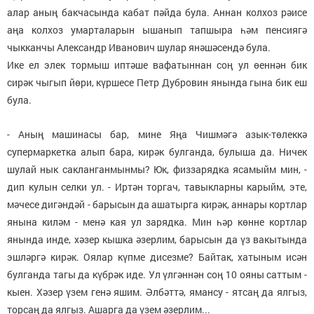
алар аның бакчасында кабат пәйда була. Аннан колхоз рәисе
аңа колхоз умарталарын ышанып тапшыра һәм пенсиягә
чыкканчы Александр Иванович шулар янәшәсендә була.
Ике ел элек тормыш иптәше вафатыннан соң ул өеннән бик
сирәк чыгып йөри, күршесе Петр Дубровин янында гына бик еш
була.
- Аның машинасы бар, мине Яңа Чишмәгә азык-төлеккә
супермаркетка алып бара, кирәк булганда, булыша да. Ничек
шулай нык сакланганмынмы? Юк, физзарядка ясамыйм мин, -
дип кулын селки ул. - Иртән торгач, тавыкларны карыйм, эте,
мәчесе дигәндәй - барысын да ашатырга кирәк, аннары кортлар
янына киләм - менә кая ул зарядка. Мин һәр көнне кортлар
янында инде, хәзер кышка әзерлим, барысын да үз вакытында
эшләргә кирәк. Оялар күпме дисезме? Байтак, хатыным исән
булганда тагы да күбрәк иде. Ул үлгәннән соң 10 ояны саттым -
кыен. Хәзер үзем генә яшим. Әлбәттә, ямансу - ятсаң да ялгыз,
торсаң да ялгыз. Ашарга да үзем әзерлим...