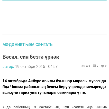
МӘДӘНИЯТ ҺӘМ СӘНГАТЬ
Вәсил, син безгә үрнәк
автор,
19 октябрь 2016 - 04:57
836
0
0
14 октябрьдә Акбүре авылы буыннар мирасы музеенда
Яңа Чишмә районының белем бирү учреждениеләрендә
эшләүче тарих укытучылары семинары үтте.
Анда районның 13 мәктәбеннән, шул исәптән Яңа Чишмә