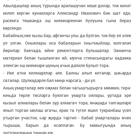
Авылдашлар аның турында аралашучан кеше диләр, тик кинәт
килеп кергән кунакларга Александр Иванович бик шат иде,
рәсемгә төшкәндә эш киемнәреннән булуына гына бераз
көрсенде.
Бабайның ике кызы бар, әфганчы улы да булган, тик бер ел элек
ул үлгән. Оныклары исә бабаларын онытмыйлар, килгәләп
йөриләр: бакчада, өйне ремонтларга булышалар. Заманча
материал белән тышланган өй, мунча стенасындагы кадакка
эленгән эш киемнәре шуның ачык дәлиле булып тора.
- Ике атна килмәделәр әле. Балны алып китәләр, шәһәрдә
саталар. Шулкадәрле бал миңа нәрсәгә, - ди ул.
Аның умарталар өен оҗмах белән чагыштырырга мөмкин, тирә-
юньдә төрле төсләргә буялган умарта оялары, уртада эре
кызыл алмалары белән зур алмагач тора, янәшәдә тәлгәшләре
янып торган миләш агачы, ерак та түгел яшел тукранбаш үсеп
утырган участок, һәр җирдә тәртип - бабай умарталары өчен
тырыша, барын да исәпләгән. Бу мавыгуында аның
энтузиазмына тиңнәр юк.