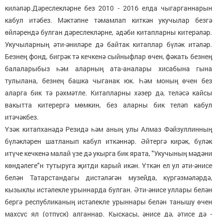
киләләр.Дәреслекләрне без 2010 - 2016 елда чыгарганнарын
кабул итәбез. Мәктәпне тәмамлап киткән укучылар безгә
өйләрендә булган дәреслекләрне, әдәби китапларны китерәләр.
Укучыларның әти-әниләре дә байтак китаплар бүләк итәләр.
Безнең фонд, бигрәк тә кечкенә сыйныфлар өчен, фәкать безнең
балаларыбыз һәм аларның ата-аналары хисабына гына
тулылана, безнең башка чыганак юк. Һәм моның өчен без
аларга бик тә рәхмәтле. Китапларны хәзер дә, теләсә кайсы
вакытта китерергә мөмкин, без аларны бик теләп кабул
итәчәкбез.
Үзәк китапханәдә Резидә һәм аның улы Алмаз Фәйзуллинның
бүләкләрен шатланып кабул иткәннәр. Әйтергә кирәк, бүләк
итүче кечкенә малай үзе дә укырга бик ярата, "Укучының мәдәни
көндәлеге"н тутыруга җитди карый икән. Үткән ел ул әти-әнисе
белән Татарстандагы дистәләгән музейда, күргәзмәләрдә,
кызыклы истәлекле урыннарда булган. Әти-әнисе уллары белән
бергә республиканың истәлекле урыннары белән танышу өчен
махсус ял (отпуск) алганнар. Кыскасы, әнисе дә, әтисе дә -