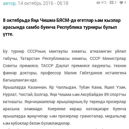
автор,
14 октябрь 2016 - 06:18
972
0
0
8 октябрьдә Яңа Чишмә БЯСМ-дә егетләр һәм кызлар
арасында самбо буенча Республика турниры булып
үтте.
Бу турнир СССРның мактаулы химигы, атказанган уйлап
табучы, Татарстан Республикасы химигы, СССР Министрлар
Советы премиясе, ТАССР Дәүләт премиясе лауреаты, техник
фәннәр докторы, профессор Малик Габетдинов истәлегенә
багышланган иде.
Ярышларда Казаннан, Яр Чаллыдан, Түбән Кама, Яшел Үзән,
Нурлат, Чистай, Болгар, Яңа Чишмә һәм Аксубайдан 89 спортчы
катнашты. Яңачишмәлеләр ярышларның бу төрендә призерлар
арасына эләкмәде. Киеренке көрәш нәтиҗәләре буенча
ярышларда җиңүчеләр һәм призерлар грамоталар, медальләр
һәм кубоклар белән бүләкләнделәр.