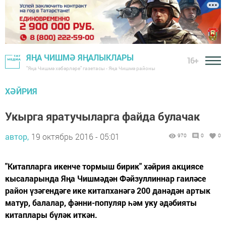
ЯҢА ЧИШМӘ ЯҢАЛЫКЛАРЫ
16+
"Яңа Чишмә хәбәрләре" газетасы - Яңа Чишмә районы
ХӘЙРИЯ
Укырга яратучыларга файда булачак
автор,
19 октябрь 2016 - 05:01
970
0
0
"Китапларга икенче тормыш бирик" хәйрия акциясе
кысаларында Яңа Чишмәдән Фәйзуллиннар гаиләсе
район үзәгендәге ике китапханәгә 200 данәдән артык
матур, балалар, фәнни-популяр һәм уку әдәбияты
китаплары бүләк иткән.