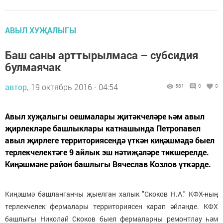
АВЫЛ ХУҖАЛЫГЫ
Баш саны арттырылмаса – субсидия
булмаячак
автор,
19 октябрь 2016 - 04:54
581
0
0
Авыл хуҗалыгы оешмалары җитәкчеләре һәм авыл
җирлекләре башлыклары катнашында Петропавел
авыл җирлеге территориясендә үткән киңәшмәдә быел
терлекчелектәге 9 айлык эш нәтиҗәләре тикшерелде.
Киңәшмәне район башлыгы Вячеслав Козлов үткәрде.
Киңәшмә башланганчы җыелган халык "Скоков Н.А." КФХ-ның
терлекчелек фермалары территориясен карап әйләнде. КФХ
башлыгы Николай Скоков быел фермаларны ремонтлау һәм