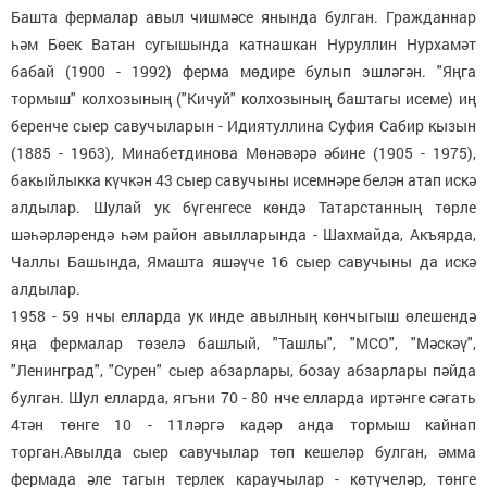
Башта фермалар авыл чишмәсе янында булган. Гражданнар
һәм Бөек Ватан сугышында катнашкан Нуруллин Нурхамәт
бабай (1900 - 1992) ферма мөдире булып эшләгән. "Яңга
тормыш" колхозының ("Кичуй" колхозының баштагы исеме) иң
беренче сыер савучыларын - Идиятуллина Суфия Сабир кызын
(1885 - 1963), Минабетдинова Мөнәвәрә әбине (1905 - 1975),
бакыйлыкка күчкән 43 сыер савучыны исемнәре белән атап искә
алдылар. Шулай ук бүгенгесе көндә Татарстанның төрле
шәһәрләрендә һәм район авылларында - Шахмайда, Акъярда,
Чаллы Башында, Ямашта яшәүче 16 сыер савучыны да искә
алдылар.
1958 - 59 нчы елларда ук инде авылның көнчыгыш өлешендә
яңа фермалар төзелә башлый, "Ташлы", "МСО", "Мәскәү",
"Ленинград", "Сурен" сыер абзарлары, бозау абзарлары пәйда
булган. Шул елларда, ягъни 70 - 80 нче елларда иртәнге сәгать
4тән төнге 10 - 11ләргә кадәр анда тормыш кайнап
торган.Авылда сыер савучылар төп кешеләр булган, әмма
фермада әле тагын терлек караучылар - көтүчеләр, төнге