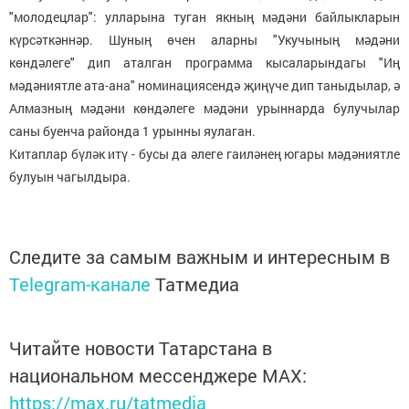
"молодецлар": улларына туган якның мәдәни байлыкларын
күрсәткәннәр. Шуның өчен аларны "Укучының мәдәни
көндәлеге" дип аталган программа кысаларындагы "Иң
мәдәниятле ата-ана" номинациясендә җиңүче дип таныдылар, ә
Алмазның мәдәни көндәлеге мәдәни урыннарда булучылар
саны буенча районда 1 урынны яулаган.
Китаплар бүләк итү - бусы да әлеге гаиләнең югары мәдәниятле
булуын чагылдыра.
Следите за самым важным и интересным в
Telegram-канале
Татмедиа
Читайте новости Татарстана в
национальном мессенджере MАХ:
https://max.ru/tatmedia