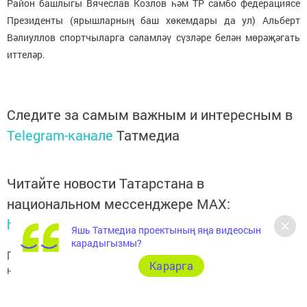
Район башлыгы Вячеслав Козлов һәм ТР самбо федерациясе
Президенты (ярышларның баш хөкемдары да ул) Альберт
Вәлиуллов спортчыларга сәламләү сүзләре белән мөрәҗәгать
иттеләр.
Следите за самым важным и интересным в
Telegram-канале
Татмедиа
Читайте новости Татарстана в
национальном мессенджере MАХ:
https://max.ru/tatmedia
Яшь Татмедиа проектының яңа видеосын
карадыгызмы?
Подписывайтесь на наш
Telegram-канал
"Шешминская
Карарга
новь"