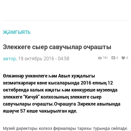
ҖӘМГЫЯТЬ
Элеккеге сыер савучылар очрашты
автор,
19 октябрь 2016 - 04:58
791
0
0
Өлкәннәр ункөнлеге һәм Авыл хуҗалыгы
хезмәткәрләре көне кысаларында 2016 елның 12
октябрендә халык иҗаты һәм көнкүреше музеенда
элеккеге "Кичуй" колхозының элеккеге сыер
савучылары очрашты.Очрашуга Зирекле авылында
яшәүче 57 кеше чакырылган иде.
Музей директоры колхоз фермалары тарихы турында сөйләде.