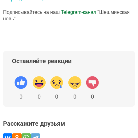
Подписывайтесь на наш
Telegram-канал
"Шешминская
новь"
Оставляйте реакции
0
0
0
0
0
Расскажите друзьям