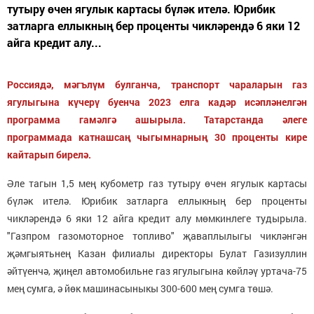
тутыру өчен ягулык картасы бүләк ителә. Юрибик
затларга еллыкның бер проценты чикләрендә 6 яки 12
айга кредит алу...
Россиядә, мәгълүм булганча, транспорт чараларын газ
ягулыгына күчерү буенча 2023 елга кадәр исәпләнелгән
программа гамәлгә ашырыла. Татарстанда әлеге
программада катнашсаң чыгымнарның 30 проценты кире
кайтарып бирелә.
Әле тагын 1,5 мең кубометр газ тутыру өчен ягулык картасы
бүләк ителә. Юрибик затларга еллыкның бер проценты
чикләрендә 6 яки 12 айга кредит алу мөмкинлеге тудырыла.
"Газпром газомоторное топливо" җаваплылыгы чикләнгән
җәмгыятьнең Казан филиалы директоры Булат Газизуллин
әйтүенчә, җиңел автомобильне газ ягулыгына көйләү уртача-75
мең сумга, ә йөк машинасыныкы 300-600 мең сумга төшә.