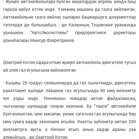
- Җиңел автомобильләре булган кешеләрдән апрель аенда биш
гариза кабул иттек инде. Үземнең машина да газга көйләнгән.
Автомобильне газга көйләү эшләрен башкарырга документлар
туплауда да булышабыз, - ди Казанның Тэцовская урамында
урнашкан "АвтоЭкосистемы" предприятиесе директоры
урынбасары Мансур Фәхретдинов.
Дмитрий Котин идарә иткән җиңел автомобиль двигателе тугыз
ай элек газ ягулыгына көйләнелгән.
- Кышкы 25 градус салкыннарда да газ сынатмады, двигатель
рәхәтләнеп эшләде. Машина газ ягулыгында 90 мең километр
юл узды инде. Техниканы никадәр актив файдалансаң,
чыгымнар шулкадәр тизрәк каплана. Бу "такси" автомобиле
булганлыктан, мин мәсәлән, унике сәгатькә газ ягулыгында бер
мең сумга кадәр экономия ясыйм. Уналты кубометр метан 200
километрга җитә, ә бензин ягып, аның кадәр араны уза
алмыйсың, - ди Дмитрий Котин.