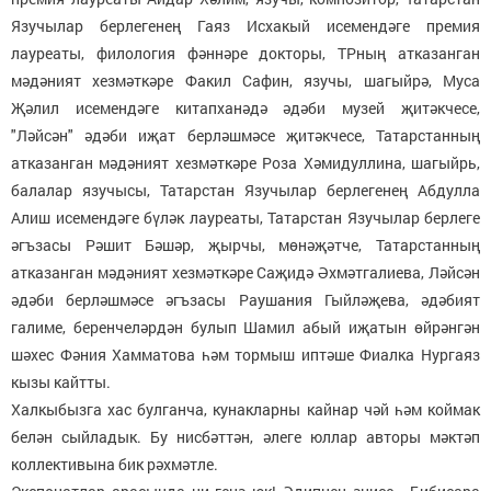
Язучылар берлегенең Гаяз Исхакый исемендәге премия
лауреаты, филология фәннәре докторы, ТРның атказанган
мәдәният хезмәткәре Факил Сафин, язучы, шагыйрә, Муса
Җәлил исемендәге китапханәдә әдәби музей җитәкчесе,
"Ләйсән" әдәби иҗат берләшмәсе җитәкчесе, Татарстанның
атказанган мәдәният хезмәткәре Роза Хәмидуллина, шагыйрь,
балалар язучысы, Татарстан Язучылар берлегенең Абдулла
Алиш исемендәге бүләк лауреаты, Татарстан Язучылар берлеге
әгъзасы Рәшит Бәшәр, җырчы, мөнәҗәтче, Татарстанның
атказанган мәдәният хезмәткәре Саҗидә Әхмәтгалиева, Ләйсән
әдәби берләшмәсе әгъзасы Раушания Гыйләҗева, әдәбият
галиме, беренчеләрдән булып Шамил абый иҗатын өйрәнгән
шәхес Фәния Хамматова һәм тормыш иптәше Фиалка Нургаяз
кызы кайтты.
Халкыбызга хас булганча, кунакларны кайнар чәй һәм коймак
белән сыйладык. Бу нисбәттән, әлеге юллар авторы мәктәп
коллективына бик рәхмәтле.