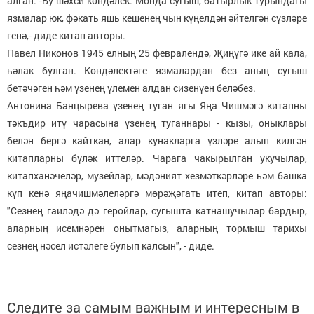
алган. -Бу шәхси көндәлек. Монда сугыш, батырлык турындагы
язмалар юк, фәкать яшь кешенең чын күңелдән әйтелгән сүзләре
генә,- диде китап авторы.
Павел Никонов 1945 елның 25 февралендә, Җиңүгә ике ай кала,
һәлак булган. Көндәлектәге язмалардан без аның сугыш
бетәчәген һәм үзенең үлемен алдан сизенүен беләбез.
Антонина Банцырева үзенең туган ягы Яңа Чишмәгә китапны
тәкъдир итү чарасына үзенең туганнары - кызы, оныклары
белән бергә кайткан, алар кунакларга үзләре алып килгән
китапларны бүләк иттеләр. Чарага чакырылган укучылар,
китапханәчеләр, музейлар, мәдәният хезмәткәрләре һәм башка
күп кенә яңачишмәлеләргә мөрәҗәгать итеп, китап авторы:
"Сезнең гаиләдә дә геройлар, сугышта катнашучылар бардыр,
аларның исемнәрен онытмагыз, аларның тормыш тарихы
сезнең нәсел истәлеге булып калсын", - диде.
Следите за самым важным и интересным в