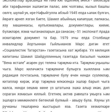
Экспонатлар арасында ни генә юк! Әдипнең әнисе - Бибисара
әби тарафыннан эшләнгән палас, аяк чолгавы, кызыл башлы
сөлге, шулай ук, ире Нәфыйгулла абзый 1945 елда һәлак булгач,
йөрәге әрнеп язган бәете, Шамил абыйның кәләпүше, папкасы,
язу машинкасы, кулъязмалары, документлары, киеме,
бүләкләре, язма чыганакларын да санасаң - 51 экспонат! Арада
искитәрлек документ та бар. 1979 нчы елда Столбище
инвалидлар йортыннан Гыйльманов Марс дигән егет
«Социалистик Татарстан» газетасына хат җибәрә. Ул милиция
капитаны Шамил Шайдуллинның газетада басылып чыккан
"Вена өстәле" әсәрен рус теленә тәрҗемә итә. Тәрҗемә уңышлы
чыга. Марс киләчәктә тәрҗемәче булырга хыяллана һәм
редакция почтасына, тәрҗемәче булу өчен нинди сүзлекләр,
китаплар кирәк, әгәр тәрҗемә өлкәсендә эшләр барып чыга
калса, нинди оешма мине үз штатына эшкә алыр икән, дип
сораган язмасын юллый. Егетнең актив рәвештә укырга һәм
эшләргә мөмкинлеге бөтенләй булмый - авыру була. Язуны ул
ручканы тешләренә кыстырып яза. Газета хезмәткәре