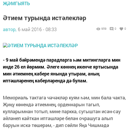
ҖӘМГЫЯТЬ
Әтием турында истәлекләр
автор,
6 май 2016 - 08:33
959
0
0
- 9 май бәйрәмендә парадларга һәм митингларга мин
инде 26 ел йөрмим. Әлеге көннең икенче яртысында
мин әтиемнең кабере янында утырам, аның
иптәшләренең каберләрендә дә булам.
Мемориаль тактага чәчәкләр куям һәм, мин бала чакта,
Җиңү көнендә әтиемнең, орденнарын тагып,
кулларымнан тотып, мине паркка, сугыштан исән-сау
әйләнеп кайткан иптәшләре белән очрашуга алып
баруын искә төшерәм, - дип сөйли Яңа Чишмәдә