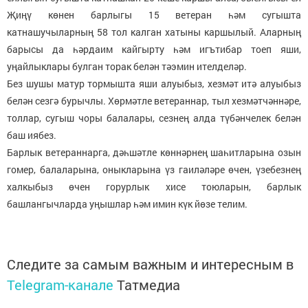
Җиңү көнен барлыгы 15 ветеран һәм сугышта
катнашучыларның 58 тол калган хатыны каршылый. Аларның
барысы да һәрдаим кайгырту һәм игътибар тоеп яши,
уңайлыклары булган торак белән тәэмин ителделәр.
Без шушы матур тормышта яши алуыбыз, хезмәт итә алуыбыз
белән сезгә бурычлы. Хөрмәтле ветераннар, тыл хезмәтчәннәре,
толлар, сугыш чоры балалары, сезнең алда түбәнчелек белән
баш иябез.
Барлык ветераннарга, дәһшәтле көннәрнең шаһитларына озын
гомер, балаларына, оныкларына үз гаиләләре өчен, үзебезнең
халкыбыз өчен горурлык хисе тоюларын, барлык
башлангычларда уңышлар һәм имин күк йөзе телим.
Следите за самым важным и интересным в
Telegram-канале
Татмедиа