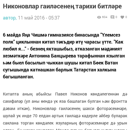
Никоновлар гаиләсенең тарихи битләре
автор,
11 май 2016 - 05:37
604
0
0
6 майда Яңа Чишмә гимназиясе бинасында "Үлемсез
полк" циклыннан китап тәкъдир итү чарасы үтте. "Как
любил я..." - безнең якташыбыз, атказанган мәдәният
хезмәткәре Антонина Банцырева тарафыннан язылган
һәм быел басылып чыккан шушы китап Бөек Ватан
сугышында катнашкан барлык Татарстан халкына
багышланган.
Китапта аның абыйсы Павел Никонов көндәлегеннән дә
сәхифәләр (ул аны өендә үк яза башлаган булган һәм фронтта
дәвам иткән), Никоновлар гаиләсенең шәхси фоторәсемнәре,
шулай ук инде 70 елдан артык гаиләдә кадерле әйбер буларак
саклана торган көндәлек язуларның фоторәсемнәре дә урын