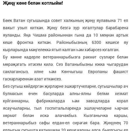
Җиңү көне белән котлыйм!
Бөек Ватан сугышында совет халкының җиңү яулавына 71 ел
вакыт узып киткән. Җиңү безгә зур югалтулар бәрабәренә
яуланды. Яңа Чишмә районыннан гына да 10 меңнән артык
кеше фронтка киткән. Районыбызның 6300 кешесе яу
кырларында мәңгелеккә ятып калган һәм хәбәрсез югалган.
Бу көнне кадерле ветераннарыбызга рәхмәт сүзләре белән
мөрәҗәгать итәсем килә. Сез Ватаныбызны юкка чыгарудан
саклагансыз, илне һәм Көнчыгыш Европаны фашист
гаскәрләреннән азат иткәнсез.
Без сугыш көйдергән җирләрне эшкәртүчеләрне, сугышчылар ач
булмасын өчен басуларда алны-ялны белми хезмәт
куйганнарны, фабрикаларда һәм заводларда корал
ясаучыларны, тыл госпитальләрендә эшләүчеләрне һәрчак
хөрмәт белән искә алачакбыз. Кызганычка каршы,
ветераннарыбыз сафы елдан-ел сирәгәя бара. Җиңүнең 70
еллыгын сугышта катнашкан 20 кеше каршы алса, быелгысы ел