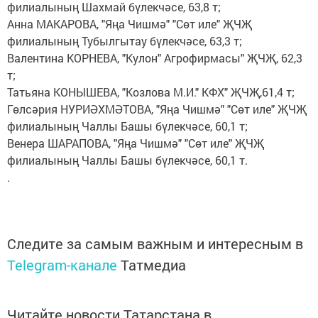
филиалының Шахмай бүлекчәсе, 63,8 т;
Анна МАКАРОВА, "Яңа Чишмә" "Сөт иле" ҖЧҖ
филиалының Тубылгытау бүлекчәсе, 63,3 т;
Валентина КОРНЕВА, "Кулон" Агрофирмасы" ҖЧҖ, 62,3
т;
Татьяна КОНЫШЕВА, "Козлова М.И." КФХ" ҖЧҖ,61,4 т;
Гөлсәрия НУРИӘХМӘТОВА, "Яңа Чишмә" "Сөт иле" ҖЧҖ
филиалының Чаллы Башы бүлекчәсе, 60,1 т;
Венера ШАРАПОВА, "Яңа Чишмә" "Сөт иле" ҖЧҖ
филиалының Чаллы Башы бүлекчәсе, 60,1 т.
.
Следите за самым важным и интересным в
Telegram-канале
Татмедиа
Читайте новости Татарстана в