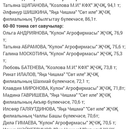
Татьяна ЩИПАНОВА, "Козлова М.И." КФХ" ҖЧҖ, 94,1 т;
Әлфинур ШИШКИНА, "Яңа Чишмә" "Сөт иле" ҖЧҖ
филиалының Тубылгытау бүлекчәсе, 86,1т.
60-80 тонна сөт савучылар:
Ольга АНДРИЯНОВА, "Кулон" Агрофирмасы" ҖЧҖ, 76,9
т;
Татьяна АБРАМОВА, "Кулон" Агрофирмасы" ҖЧҖ, 75,6 т;
Галина МОСКОТИНА, "Кулон" Агрофирмасы" ҖЧҖ, 75,3
т;
Любовь БАТЕНЕВА, "Козлова М.И." КФХ" ҖЧҖ, 73,8 т;
Ринат ИЛАЛОВ, "Яңа Чишмә" "Сөт иле" ҖЧҖ
филиалының Шахмай бүлекчәсе, 72,1 т;
Клавдия МИРОНОВА, Кулон" Агрофирмасы" ҖЧҖ, 71,8т;
Мәдинә ГАВРИШЕВА, "Яңа Чишмә" "Сөт иле" ҖЧҖ
филиалының Акъяр бүлекчәсе, 70,6 т;
Илсөяр ГАЛЯУТДИНОВА, "Яңа Чишмә" "Сөт иле" ҖЧҖ
филиалының Чаллы Башы бүлекчәсе, 70,6т;
Дилә ГИМАЕВА, "Кулон" Агрофирмасы" ҖЧҖ, 70,5 т;