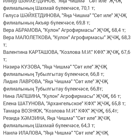
Илнур ШӘЙХЕТДИНОВ, "Яңа Чишмә" "Сөт иле" ҖЧҖ
филиалының Шахмай бүлекчәсе, 70,1 т;
Гөлүсә ШӘЙХЕТДИНОВА, "Яңа Чишмә" "Сөт иле" ҖЧҖ
филиалының Акъяр бүлекчәсе, 69,8 т;
Вера АБРАМОВА, "Кулон" Агрофирмасы" ҖЧҖ, 68,4 т;
Вера МАЛОЛЕТКОВА, "Кулон" Агрофирмасы" ҖЧҖ, 68,3
т;
Валентина КАРТАШОВА, "Козлова М.И." КФХ" ҖЧҖ, 67,6
т;
Нәзирә КУЗОВА, "Яңа Чишмә" "Сөт иле" ҖЧҖ
филиалының Тубылгытау бүлекчәсе, 66,8 т;
Лидия ЛАВРОВА, "Яңа Чишмә" "Сөт иле" ҖЧҖ
филиалының Тубылгытау бүлекчәсе, 66,8т;
Нина ЛАПШИНА, "Кулон" Агрофирмасы" ҖЧҖ, 66 т;
Елена ШАТУНОВА, "Архангельское" КФХ" ҖЧҖ, 65,8 т;
Тамара ВОЗНЮК, "Козлова М.И." КФХ" ҖЧҖ, 65,4т;
Резидә ХӘМЗИНА, Яңа Чишмә" "Сөт иле" ҖЧҖ
филиалының Шахмай бүлекчәсе, 64,3 т;
Наилә ИЛАЛОВА, "Яңа Чишмә" "Сөт иле" ҖЧҖ