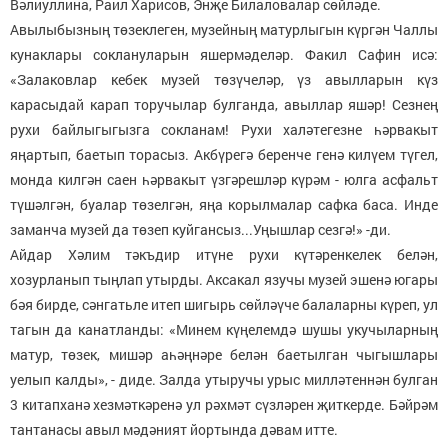
Вәлиуллина, Раил Харисов, Энҗе Билаловалар сөйләде.
Авылыбызның төзеклеген, музейның матурлыгын күргән Чаллы
кунаклары соклануларын яшермәделәр. Факил Сафин исә:
«Залаковлар кебек музей төзүчеләр, үз авылларын күз
карасыдай карап торучылар булганда, авыллар яшәр! Сезнең
рухи байлыгыгызга сокланам! Рухи халәтегезне һәрвакыт
яңартып, баетып торасыз. Акбүрегә беренче генә килүем түгел,
монда килгән саен һәрвакыт үзгәрешләр күрәм - юлга асфальт
түшәлгән, буалар төзелгән, яңа корылмалар сафка баса. Инде
заманча музей да төзеп куйгансыз...Уңышлар сезгә!» -ди.
Айдар Хәлим тәкъдир итүне рухи күтәренкелек белән,
хозурланып тыңлап утырды. Аксакал язучы музей эшенә югары
бәя бирде, сәнгатьле итеп шигырь сөйләүче балаларны күреп, ул
тагын да канатланды: «Минем күңелемдә шушы укучыларның
матур, төзек, мишәр аһәңнәре белән баетылган чыгышлары
уелып калды», - диде. Залда утыручы урыс милләтеннән булган
3 китапханә хезмәткәренә ул рәхмәт сүзләрен җиткерде. Бәйрәм
тантанасы авыл мәдәният йортында дәвам итте.