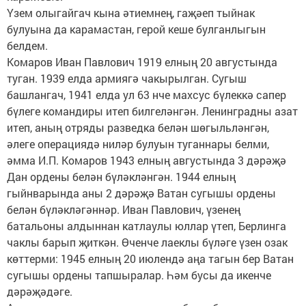
Үзем олыгайгач кына әтиемнең, гаҗәеп тыйнак
булуына да карамастан, герой кеше булганлыгын
белдем.
Комаров Иван Павлович 1919 елның 20 августында
туган. 1939 елда армиягә чакырылган. Сугыш
башлангач, 1941 елда ул 63 нче махсус бүлеккә сапер
бүлеге командиры итеп билгеләнгән. Ленинградны азат
итеп, аның отряды разведка белән шөгыльләнгән,
әлеге операциядә ниләр булуын туганнары белми,
әмма И.П. Комаров 1943 елның августында 3 дәрәҗә
Дан ордены белән бүләкләнгән. 1944 елның
гыйнварында аны 2 дәрәҗә Ватан сугышы ордены
белән бүләкләгәннәр. Иван Павлович, үзенең
батальоны алдыннан катлаулы юллар үтеп, Берлинга
чаклы барып җиткән. Өченче лаеклы бүләге үзен озак
көттерми: 1945 елның 20 июлендә аңа тагын бер Ватан
сугышы ордены тапшыралар. Һәм бусы да икенче
дәрәҗәдәге.