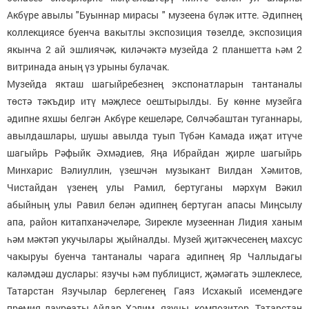
Акбүре авылы "Буыннар мирасы " музеена бүләк итте. Әдипнең
коллекциясе буенча вакытлы экспозиция төзелде, экспозиция
якынча 2 ай эшлиячәк, киләчәктә музейда 2 планшетта һәм 2
витринада аның үз урыны булачак.
Музейда якташ шагыйребезнең экспонатларын тантаналы
төстә тәкъдир итү мәҗлесе оештырылды. Бу көнне музейга
әдипне яхшы белгән Акбүре кешеләре, Сөлчәбаштан туганнары,
авылдашлары, шушы авылда туып Түбән Камада иҗат итүче
шагыйрь Рәфыйк Әхмәдиев, Яңа Ибрайдан җирле шагыйрь
Минхарис Вәлиуллин, үзешчән музыкант Вилдан Хәмитов,
Чистайдан үзенең улы Рамил, бертуганы мәрхүм Вәкил
абыйның улы Равил белән әдипнең бертуган апасы Миңсылу
апа, район китапханәчеләре, Зирекле музееннан Лидия ханым
һәм мәктәп укучылары җыйналды. Музей җитәкчесенең махсус
чакыруы буенча тантаналы чарага әдипнең Яр Чаллыдагы
каләмдәш дуслары: язучы һәм публицист, җәмәгать эшлеклесе,
Татарстан Язучылар берлегенең Гаяз Исхакый исемендәге
премия лауреаты Айдар Хәлим, язучы, композитор, Татарстан