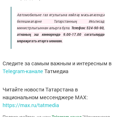
Автомобильне газ ягулыгына көйләү мәсьәләсендә
белешмәләрне Татарстанның Икътисад
министрлыгыннан алырга була.
Телефон: 524-90-90,
атнаның эш көннәрендә 9.00-17.00 сәгатьләрдә
мөрәҗәгать итәргә мөмкин.
Следите за самым важным и интересным в
Telegram-канале
Татмедиа
Читайте новости Татарстана в
национальном мессенджере MАХ:
https://max.ru/tatmedia