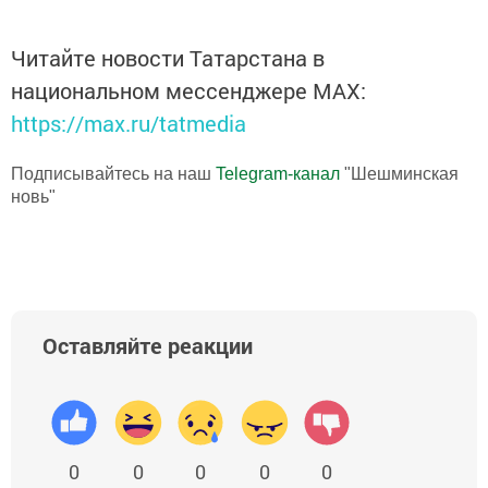
Читайте новости Татарстана в
национальном мессенджере MАХ:
https://max.ru/tatmedia
Подписывайтесь на наш
Telegram-канал
"Шешминская
новь"
Оставляйте реакции
0
0
0
0
0