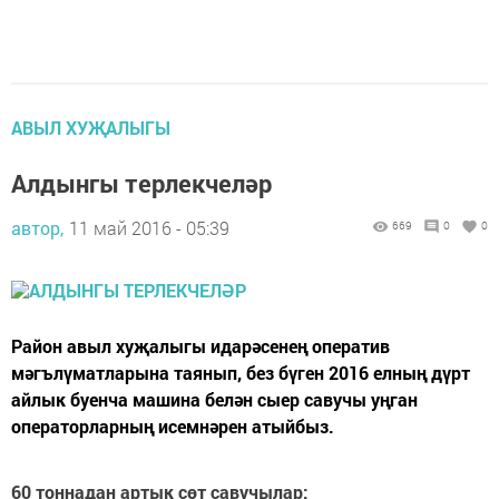
АВЫЛ ХУҖАЛЫГЫ
Алдынгы терлекчеләр
автор,
11 май 2016 - 05:39
669
0
0
Район авыл хуҗалыгы идарәсенең оператив
мәгълүматларына таянып, без бүген 2016 елның дүрт
айлык буенча машина белән сыер савучы уңган
операторларның исемнәрен атыйбыз.
60 тоннадан артык сөт савучылар: