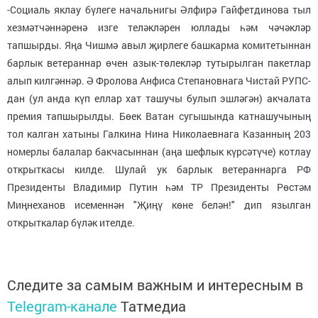
-Социаль яклау бүлеге начальнигы Әлфирә Гайфетдинова тыл
хезмәтчәннәренә изге теләкләрен юллады һәм чәчәкләр
тапшырды. Яңа Чишмә авыл җирлеге башкарма комитетыннан
барлык ветераннар өчен азык-төлекләр тутырылган пакетлар
алып килгәннәр. Ә Фролова Анфиса Степановнага Чистай РУПС-
дан (ул анда күп еллар хат ташучы булып эшләгән) акчалата
премия тапшырылды. Бөек Ватан сугышында катнашучының
тол калган хатыны Галкина Нина Николаевнага Казанның 203
номерлы балалар бакчасыннан (аңа шефлык күрсәтүче) котлау
открыткасы килде. Шулай ук барлык ветераннарга РФ
Президенты Владимир Путин һәм ТР Президенты Рөстәм
Миңнеханов исеменнән "Җиңү көне белән!" дип язылган
открыткалар бүләк ителде.
Следите за самым важным и интересным в
Telegram-канале
Татмедиа