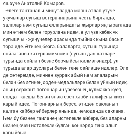
яшәүче Анатолий Комаров.
- Әлеге тантаналы минутларда марш атлап үтүче
укучылар сугыш ветераннарына честь биргәндә,
залплар һәм сугыш елларындагы җырлар яңгыраганда
мин әтием белән горурлана идем, ә ул үзе кебек үк
сугышчы - җиңүчеләр арасында тыйнак кына басып
тора иде. Әтинең безгә, балаларга, сугыш турында
сөйләгәнен хәтерләмим мин (сугыш дәһшәтләре
турында сөйләп безне борчыйсы килмәгәндер), ул
турыда алар дуслары белән генә сөйләшә иделәр. Әле
дә хәтеремдә, миннән зуррак абый һәм апаларым
белән без әтинең орден-медальләре белән уйный идек,
аның сержант погоннарын үзебезнең күлмәккә куеп,
солдат каешы белән эләктереп хәрби галифены киеп
карый идек. Погоннарның берсе, әтидән сакланып
калган кайбер әйберләр янында, чемоданда саклана.
Һәм бу безнең гаиләнең истәлекле әйбере, без аларны
безнең өчен истәлекле булган көннәрдә генә алып
карыйбыз.