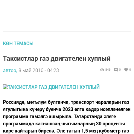
КӨН ТЕМАСЫ
Таксистлар газ двигателен хуплый
автор,
8 май 2016 - 04:23
846
0
0
Россиядә, мәгълүм булганча, транспорт чараларын газ
ягулыгына күчерү буенча 2023 елга кадәр исәпләнелгән
программа гамәлгә ашырыла. Татарстанда әлеге
программада катнашсаң чыгымнарның 30 проценты
кире кайтарып бирелә. Әле тагын 1,5 мең кубометр газ