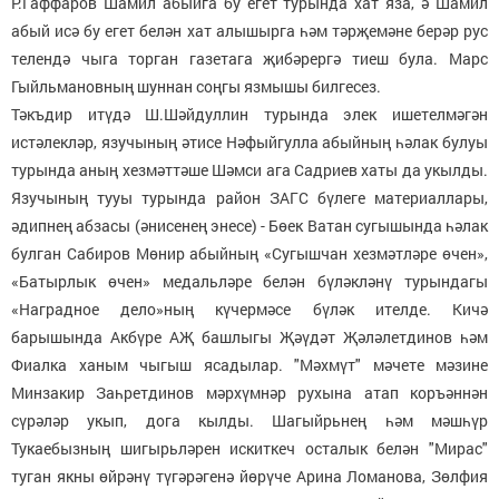
Р.Гаффаров Шамил абыйга бу егет турында хат яза, ә Шамил
абый исә бу егет белән хат алышырга һәм тәрҗемәне берәр рус
телендә чыга торган газетага җибәрергә тиеш була. Марс
Гыйльмановның шуннан соңгы язмышы билгесез.
Тәкъдир итүдә Ш.Шәйдуллин турында элек ишетелмәгән
истәлекләр, язучының әтисе Нәфыйгулла абыйның һәлак булуы
турында аның хезмәттәше Шәмси ага Садриев хаты да укылды.
Язучының тууы турында район ЗАГС бүлеге материаллары,
әдипнең абзасы (әнисенең энесе) - Бөек Ватан сугышында һәлак
булган Сабиров Мөнир абыйның «Сугышчан хезмәтләре өчен»,
«Батырлык өчен» медальләре белән бүләкләнү турындагы
«Наградное дело»ның күчермәсе бүләк ителде. Кичә
барышында Акбүре АҖ башлыгы Җәүдәт Җәләлетдинов һәм
Фиалка ханым чыгыш ясадылар. "Мәхмүт" мәчете мәзине
Минзакир Заһретдинов мәрхүмнәр рухына атап коръәннән
сүрәләр укып, дога кылды. Шагыйрьнең һәм мәшһүр
Тукаебызның шигырьләрен искиткеч осталык белән "Мирас"
туган якны өйрәнү түгәрәгенә йөрүче Арина Ломанова, Зөлфия