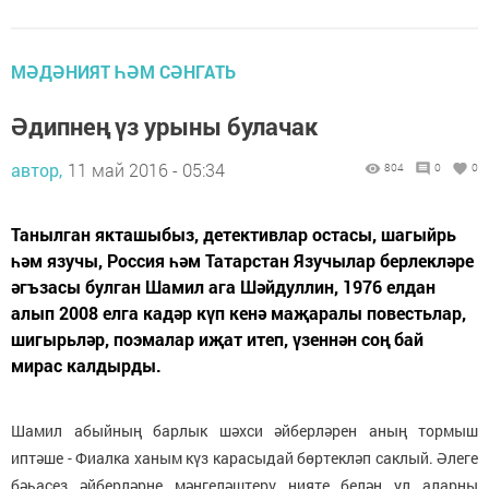
МӘДӘНИЯТ ҺӘМ СӘНГАТЬ
Әдипнең үз урыны булачак
автор,
11 май 2016 - 05:34
804
0
0
Танылган якташыбыз, детективлар остасы, шагыйрь
һәм язучы, Россия һәм Татарстан Язучылар берлекләре
әгъзасы булган Шамил ага Шәйдуллин, 1976 елдан
алып 2008 елга кадәр күп кенә маҗаралы повестьлар,
шигырьләр, поэмалар иҗат итеп, үзеннән соң бай
мирас калдырды.
Шамил абыйның барлык шәхси әйберләрен аның тормыш
иптәше - Фиалка ханым күз карасыдай бөртекләп саклый. Әлеге
бәһасез әйберләрне мәңгеләштерү нияте белән ул аларны