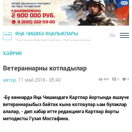
ЯҢА ЧИШМӘ ЯҢАЛЫКЛАРЫ
16+
"Яңа Чишмә хәбәрләре" газетасы - Яңа Чишмә районы
ХӘЙРИЯ
Ветераннарны котладылар
автор,
11 май 2016 - 05:40
884
0
0
-Бу көннәрдә Яңа Чишмәдәге Картлар йортында яшәүче
ветераннарыбыз байтак кына котлаулар һәм бүләкләр
алалар, - дип хәбәр итте редакциягә Картлар йорты
методисты Гүзәл Мостафина.