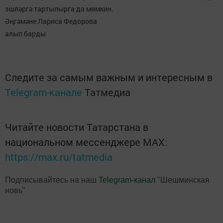
эшләргә тартылырга да мөмкин.
Әңгәмәне Лариса Федорова
алып барды
Следите за самым важным и интересным в
Telegram-канале
Татмедиа
Читайте новости Татарстана в
национальном мессенджере MАХ:
https://max.ru/tatmedia
Подписывайтесь на наш
Telegram-канал
"Шешминская
новь"