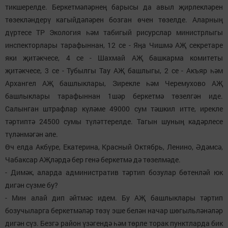
тикшерелде. Беркетмәләрнең барысы да авыл җирлекләрен
төзекләндерү кагыйдәләрен бозган өчен төзелде. Аларның
дүртесе ТР Экология һәм табигый рисурслар министрлыгы
инспекторлары тарафыннан, 12 се - Яңа Чишмә АҖ секретаре
яки җитәкчесе, 4 се - Шахмай АҖ башкарма комитеты
җитәкчесе, 3 се - Тубылгы Тау АҖ башлыгы, 2 се - Акъяр һәм
Архангел АҖ башлыклары, Зирекле һәм Черемухово АҖ
башлыклары тарафыннан 1шәр беркетмә төзелгән иде.
Салынган штрафлар күләме 49000 сум тәшкил итте, ирекле
тәртиптә 24500 сумы түләттерелде. Тагын шуның кадәрлесе
түләнмәгән әле.
Өч елда Акбүре, Екатерина, Красный Октябрь, Ленино, Әдәмсә,
Чабаксар АҖләрдә бер генә беркетмә дә төзелмәде.
- Димәк, аларда административ тәртип бозулар бөтенләй юк
дигән сүзме бу?
- Мин алай дип әйтмәс идем. Бу АҖ башлыклары тәртип
бозучыларга беркетмәләр төзү эше белән начар шөгыльләнәләр
дигән сүз. Безгә район үзәгендә һәм төрле торак пунктларда бик