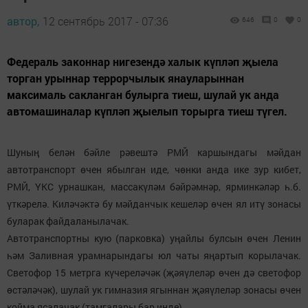
автор,
12 сентябрь 2017 - 07:36
646
0
0
Федераль законнар нигезендә халык күпләп җыела
торган урыннар террорчылык янауларыннан
максималь сакланган булырга тиеш, шулай ук анда
автомашиналар күпләп җыелып торырга тиеш түгел.
Шуның белән бәйле рәвештә РМЙ каршындагы мәйдан
автотранспорт өчен ябылган иде, чөнки анда ике зур кибет,
РМЙ, ҮКС урнашкан, массакүләм бәйрәмнәр, ярминкәләр һ.б.
үткәрелә. Киләчәктә бу мәйданчык кешеләр өчен ял итү зонасы
буларак файдаланылачак.
Автотранспортны кую (парковка) уңайлы булсын өчен Ленин
һәм Заливная урамнарындагы юл чаты яңартып корылачак.
Светофор 15 метрга күчереләчәк (җәяүлеләр өчен дә светофор
өстәләчәк), шулай ук гимназия ягыннан җәяүлеләр зонасы өчен
койма ясалачак (тамгалары бар инде).