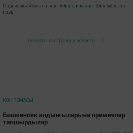
Подписывайтесь на наш
Telegram-канал
"Шешминская
новь"
Перейти на страницу новости
КӨН ТЕМАСЫ
Бишкөнлек алдынгыларына премияләр
тапшырдылар