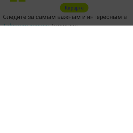
Карарга
Следите за самым важным и интересным в
Telegram-канале
Татмедиа
Читайте новости Татарстана в
национальном мессенджере MАХ:
https://max.ru/tatmedia
Подписывайтесь на наш
Telegram-канал
"Шешминская
новь"
Перейти на страницу новости