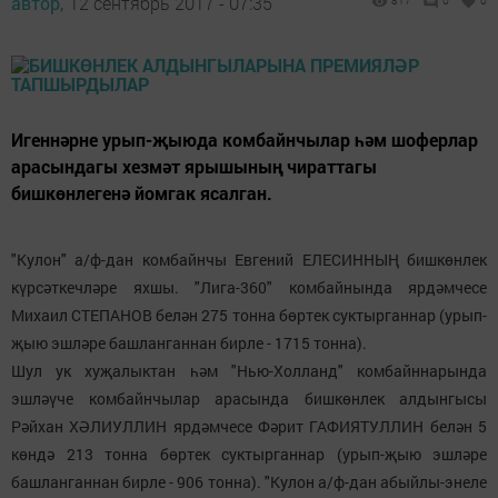
автор,
12 сентябрь 2017 - 07:35
817
0
0
Игеннәрне урып-җыюда комбайнчылар һәм шоферлар
арасындагы хезмәт ярышының чираттагы
бишкөнлегенә йомгак ясалган.
"Кулон" а/ф-дан комбайнчы Евгений ЕЛЕСИННЫҢ бишкөнлек
күрсәткечләре яхшы. "Лига-360" комбайнында ярдәмчесе
Михаил СТЕПАНОВ белән 275 тонна бөртек суктырганнар (урып-
җыю эшләре башланганнан бирле - 1715 тонна).
Шул ук хуҗалыктан һәм "Нью-Холланд" комбайннарында
эшләүче комбайнчылар арасында бишкөнлек алдынгысы
Рәйхан ХӘЛИУЛЛИН ярдәмчесе Фәрит ГАФИЯТУЛЛИН белән 5
көндә 213 тонна бөртек суктырганнар (урып-җыю эшләре
башланганнан бирле - 906 тонна). "Кулон а/ф-дан абыйлы-энеле