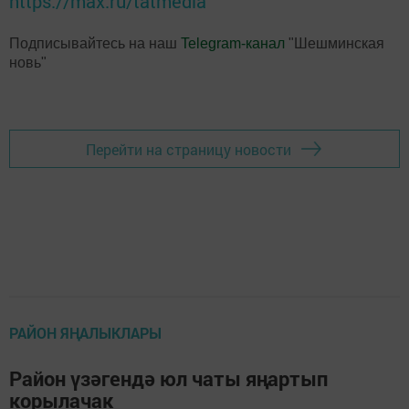
https://max.ru/tatmedia
Подписывайтесь на наш
Telegram-канал
"Шешминская
новь"
Перейти на страницу новости
РАЙОН ЯҢАЛЫКЛАРЫ
Район үзәгендә юл чаты яңартып
корылачак