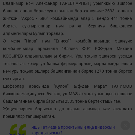
Владимир һәм Александр ГАРЕВЛАРНЫҢ урып-җыю эшләре
башланганнан бирле суктырылган бөртек күләме 2633 тоннага
җиткән. "Акрос - 580" комбайнында алар 5 көндә 441 тонна
бөртек суктырганнар һәм рәттән берничә бишкөнлек
алдынгылары булып торалар.
Ә менә "Нива" һәм "Енисей" комбайннарында эшләүче
комбайнчылар арасында "Вәлиев Ф.Р." КФХ-дан Михаил
КОЗЫРЕВ алдынгылыкны бирми. Урып-җыю эшләрен үзендә
төгәлләгәч, хәзер ул башка фермерларның кырларында эшли
һәм урып-җыю эшләре башланганнан бирле 1270 тонна бөртек
суктырган.
Шоферлар арасында "Кулон" а/ф-дан Марат ГАЛИМОВ
бишкөнлек җиңүчесе булган, ул МАЗ а/м-да урып-җыю эшләре
башланганнан бирле барлыгы 2535 тонна бөртек ташыган.
Җиңүчеләрнең барысына да кызыл әләмнәр һәм акчалата
премияләр тапшырылган.
Яшь Татмедиа проектының яңа видеосын
карадыгызмы?