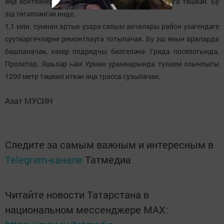
яңа контейнер мәйданчыклары төзү 247 мең сумга төшкән. Бу
эш төгәлләнгән инде.
1,1 млн. сумнан артык үзара салым акчалары район үзәгендәге
суүткәргечләрне ремонтлауга тотылачак. Бу эш якын араларда
башланачак, хәзер подрядчы билгеләнә. Гряда поселогында,
Пролетар, Яшьләр һәм Урман урамнарында тулаем озынлыгы
1200 метр тәшкил иткән яңа трасса сузылачак.
Азат МУСИН
Следите за самым важным и интересным в
Telegram-канале
Татмедиа
Читайте новости Татарстана в
национальном мессенджере MАХ: