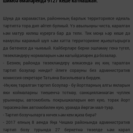
шимбә өмәләрендә 9127 кеше катнашкан.
Шуңа да карамастан, районнның барлык территориясе идеаль
тәртиптә тора дип әйтеп булмый. Үз авылыңны чиста, каралган
һәм матур килеш күрергә бар да тели. Тик моңа һәр кеше дә
намуслы карамый шул һәм хәтта территорияне җыештырырга
да бөтенесе дә чыкмый. Кайберләре берни эшләмәү генә түгел,
төзекләндерү нормаларын һәм кагыйдәләрен дә бозалар.
- Безнең районда төзекләндерү өлкәсендә иң киң таралган
тәртип бозулар нинди? Әлеге сорауны без административ
комиссия секретаре Татьяна Васильевага бирдек.
-Иң киң таралган тәртип бозулар - бу йортларның алгы якларын
яки коймаларны тиешенчә тотмау, санкцияләнмәгән чүплек
урыннары, автомобиль покрышкаларын өеп кую, торак йорт
тирәсенә йөк автомобилен кую, урамда йөргән мал-туар.
- Тәртип бозучыларга ничек һәм кем җәза бирә?
- 2017 елның 8 аенда Яңа Чишмә районында административ
тәртип бозу турында 27 беркетмә төзелде һәм карап