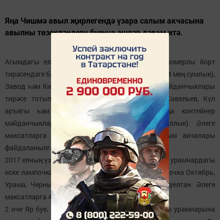
Яңа Чишмә авыл җирлегендә үзара салым акчасына
авылны төзекләндерү буенча эшләр дәвам итә.
Агымдагы елда Ленин урамындагы 26 нчы номерлы йорт
тирәсендәге балалар уен мәйданчыгы төзелгән (94 мең сумлык),
Завод һәм Кирпеч урамнарында балалар уен мәйданчыклары
тирәсе тотып алынган (57 мең сумлык). Ф. Савельев, Күл
аръягы һәм мөселманнар зиратында 3 яңа контейнер
мәйданчыклары пәйда булган (162 мең сумллык). Әлеге
максатларга 2016 елда җыелган үзара салым акчалары
файдаланылган.
2017 елның үзара салым акчаларына бу көннәрдә урамнардагы
иске лампочкаларны сүтү дәвам итә. Яңа 58 лампочка Октябрь,
Урама, Чернышевский, Төзүчеләр урамнарына куелган. Әлеге
максатларга 475 мең сум акча сарыф ителгән.
2 нче Яр буе, Горький, Шмидт, Колхоз һәм Миләш урамнарына