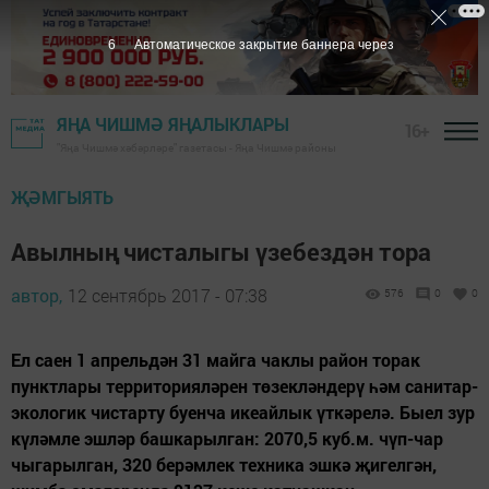
5
Автоматическое закрытие баннера через
ЯҢА ЧИШМӘ ЯҢАЛЫКЛАРЫ
16+
"Яңа Чишмә хәбәрләре" газетасы - Яңа Чишмә районы
ҖӘМГЫЯТЬ
Авылның чисталыгы үзебездән тора
автор,
12 сентябрь 2017 - 07:38
576
0
0
Ел саен 1 апрельдән 31 майга чаклы район торак
пунктлары территорияләрен төзекләндерү һәм санитар-
экологик чистарту буенча икеайлык үткәрелә. Быел зур
күләмле эшләр башкарылган: 2070,5 куб.м. чүп-чар
чыгарылган, 320 берәмлек техника эшкә җигелгән,