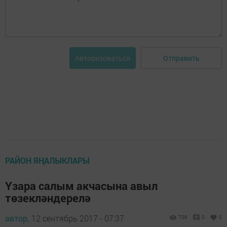
Отправить
Авторизоваться
РАЙОН ЯҢАЛЫКЛАРЫ
Үзара салым акчасына авыл
төзекләндерелә
автор,
12 сентябрь 2017 - 07:37
709
0
0