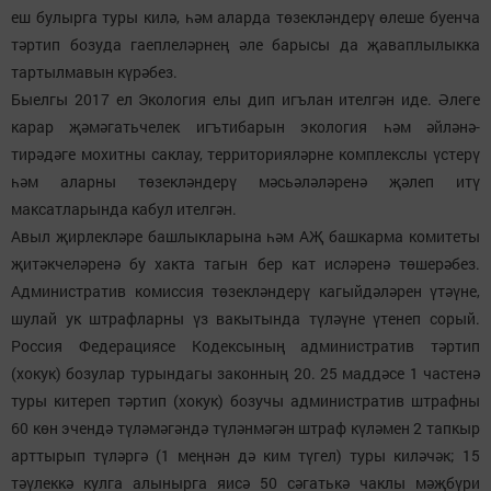
еш булырга туры килә, һәм аларда төзекләндерү өлеше буенча
тәртип бозуда гаеплеләрнең әле барысы да җаваплылыкка
тартылмавын күрәбез.
Быелгы 2017 ел Экология елы дип игълан ителгән иде. Әлеге
карар җәмәгатьчелек игътибарын экология һәм әйләнә-
тирәдәге мохитны саклау, территорияләрне комплекслы үстерү
һәм аларны төзекләндерү мәсьәләләренә җәлеп итү
максатларында кабул ителгән.
Авыл җирлекләре башлыкларына һәм АҖ башкарма комитеты
җитәкчеләренә бу хакта тагын бер кат исләренә төшерәбез.
Административ комиссия төзекләндерү кагыйдәләрен үтәүне,
шулай ук штрафларны үз вакытында түләүне үтенеп сорый.
Россия Федерациясе Кодексының административ тәртип
(хокук) бозулар турындагы законның 20. 25 маддәсе 1 частенә
туры китереп тәртип (хокук) бозучы административ штрафны
60 көн эчендә түләмәгәндә түләнмәгән штраф күләмен 2 тапкыр
арттырып түләргә (1 меңнән дә ким түгел) туры киләчәк; 15
тәүлеккә кулга алынырга яисә 50 сәгатькә чаклы мәҗбүри