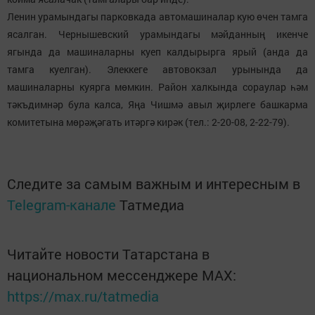
Ленин урамындагы парковкада автомашиналар кую өчен тамга
ясалган. Чернышевский урамындагы мәйданның икенче
ягында да машиналарны куеп калдырырга ярый (анда да
тамга куелган). Элеккеге автовокзал урынында да
машиналарны куярга мөмкин. Район халкында сораулар һәм
тәкъдимнәр була калса, Яңа Чишмә авыл җирлеге башкарма
комитетына мөрәҗәгать итәргә кирәк (тел.: 2-20-08, 2-22-79).
Следите за самым важным и интересным в
Telegram-канале
Татмедиа
Читайте новости Татарстана в
национальном мессенджере MАХ:
https://max.ru/tatmedia