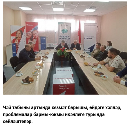
Чәй табыны артында хезмәт барышы, өйдәге хәлләр,
проблемалар бармы-юкмы икәнлеге турында
сөйләштеләр.