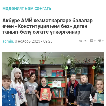
МӘДӘНИЯТ ҺӘМ СӘНГАТЬ
Акбүре АМЙ хезмәткәрләре балалар
өчен «Конституция һәм без» дигән
танып-белү сәгате үткәргәннәр
admin,
8 ноябрь 2023 - 09:23
337
0
0