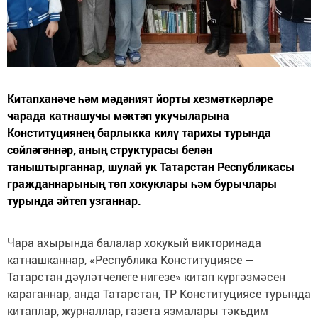
Китапханәче һәм мәдәният йорты хезмәткәрләре
чарада катнашучы мәктәп укучыларына
Конституциянең барлыкка килү тарихы турында
сөйләгәннәр, аның структурасы белән
таныштырганнар, шулай ук Татарстан Республикасы
гражданнарының төп хокуклары һәм бурычлары
турында әйтеп узганнар.
Чара ахырында балалар хокукый викторинада
катнашканнар, «Республика Конституциясе —
Татарстан дәүләтчелеге нигезе» китап күргәзмәсен
караганнар, анда Татарстан, ТР Конституциясе турында
китаплар, журналлар, газета язмалары тәкъдим