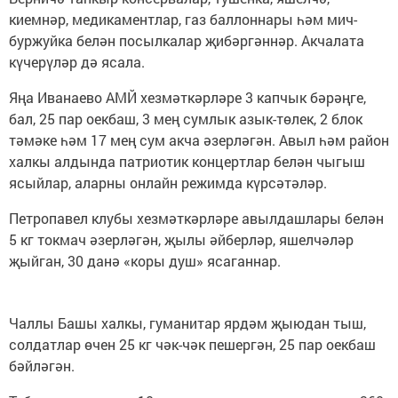
киемнәр, медикаментлар, газ баллоннары һәм мич-
буржуйка белән посылкалар җибәргәннәр. Акчалата
күчерүләр дә ясала.
Яңа Иванаево АМЙ хезмәткәрләре 3 капчык бәрәңге,
бал, 25 пар оекбаш, 3 мең сумлык азык-төлек, 2 блок
тәмәке һәм 17 мең сум акча әзерләгән. Авыл һәм район
халкы алдында патриотик концертлар белән чыгыш
ясыйлар, аларны онлайн режимда күрсәтәләр.
Петропавел клубы хезмәткәрләре авылдашлары белән
5 кг токмач әзерләгән, җылы әйберләр, яшелчәләр
җыйган, 30 данә «коры душ» ясаганнар.
Чаллы Башы халкы, гуманитар ярдәм җыюдан тыш,
солдатлар өчен 25 кг чәк-чәк пешергән, 25 пар оекбаш
бәйләгән.