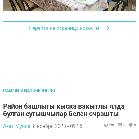
Перейти на страницу новости
РАЙОН ЯҢАЛЫКЛАРЫ
Район башлыгы кыска вакытлы ялда
булган сугышчылар белән очрашты
Азат Мусин,
8 ноябрь 2023 - 09:16
200
0
0