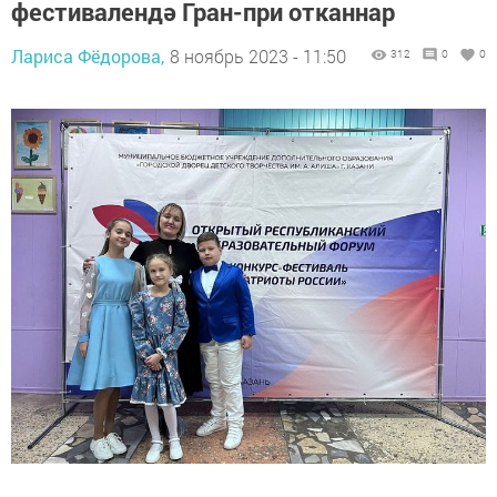
фестивалендә Гран-при отканнар
Лариса Фёдорова,
8 ноябрь 2023 - 11:50
312
0
0