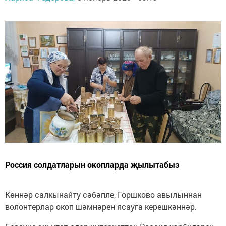
Россия солдатларын окопларда җылытабыз
Көннәр салкынайту сәбәпле, Горшково авылыннан
волонтерлар окоп шәмнәрен ясауга керешкәннәр.