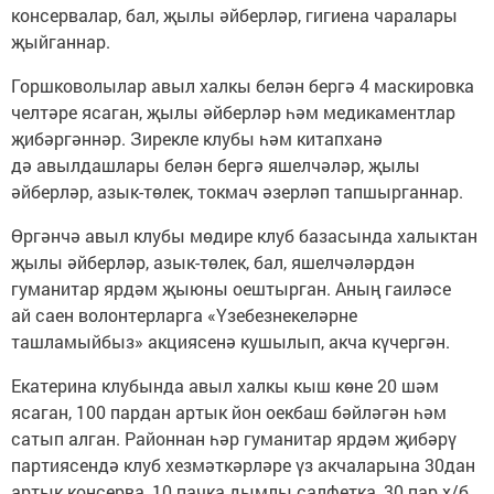
консервалар, бал, җылы әйберләр, гигиена чаралары
җыйганнар.
Горшковолылар авыл халкы белән бергә 4 маскировка
челтәре ясаган, җылы әйберләр һәм медикаментлар
җибәргәннәр. Зирекле клубы һәм китапханә
дә авылдашлары белән бергә яшелчәләр, җылы
әйберләр, азык-төлек, токмач әзерләп тапшырганнар.
Өргәнчә авыл клубы мөдире клуб базасында халыктан
җылы әйберләр, азык-төлек, бал, яшелчәләрдән
гуманитар ярдәм җыюны оештырган. Аның гаиләсе
ай саен волонтерларга «Үзебезнекеләрне
ташламыйбыз» акциясенә кушылып, акча күчергән.
Екатерина клубында авыл халкы кыш көне 20 шәм
ясаган, 100 пардан артык йон оекбаш бәйләгән һәм
сатып алган. Районнан һәр гуманитар ярдәм җибәрү
партиясендә клуб хезмәткәрләре үз акчаларына 30дан
артык консерва, 10 пачка дымлы салфетка, 30 пар х/б