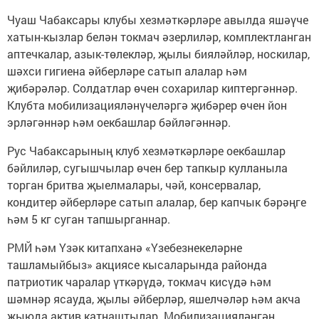
Чуаш Чабаксары клубы хезмәткәрләре авылда яшәүче
хатын-кызлар белән токмач әзерлиләр, комплектланган
аптечкалар, азык-төлекләр, җылы бияләйләр, носкилар,
шәхси гигиена әйберләре сатып алалар һәм
җибәрәләр. Солдатлар өчен сохарилар киптергәннәр.
Клубта мобилизацияләнүчеләргә җибәрер өчен йон
эрләгәннәр һәм оекбашлар бәйләгәннәр.
Рус Чабаксарының клуб хезмәткәрләре оекбашлар
бәйлиләр, сугышчылар өчен бер тапкыр кулланыла
торган бритва җыелмалары, чәй, консервалар,
кондитер әйберләре сатып алалар, бер капчык бәрәңге
һәм 5 кг суган тапшырганнар.
РМЙ һәм Үзәк китапханә «Үзебезнекеләрне
ташламыйбыз» акциясе кысаларында районда
патриотик чаралар үткәрүдә, токмач кисүдә һәм
шәмнәр ясауда, җылы әйберләр, яшелчәләр һәм акча
җыюда актив катнаштылар. Мобилизацияләнгән