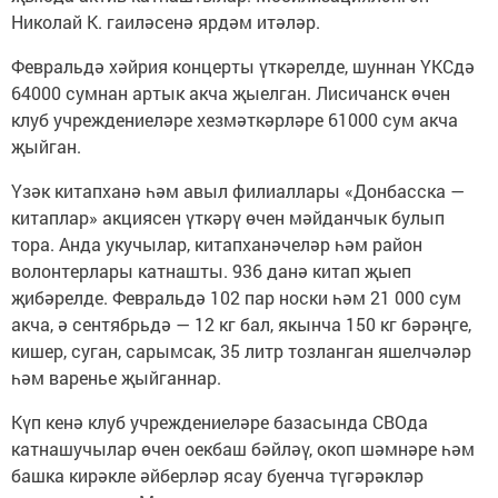
Николай К. гаиләсенә ярдәм итәләр.
Февральдә хәйрия концерты үткәрелде, шуннан ҮКСдә
64000 сумнан артык акча җыелган. Лисичанск өчен
клуб учреждениеләре хезмәткәрләре 61000 сум акча
җыйган.
Үзәк китапханә һәм авыл филиаллары «Донбасска —
китаплар» акциясен үткәрү өчен мәйданчык булып
тора. Анда укучылар, китапханәчеләр һәм район
волонтерлары катнашты. 936 данә китап җыеп
җибәрелде. Февральдә 102 пар носки һәм 21 000 сум
акча, ә сентябрьдә — 12 кг бал, якынча 150 кг бәрәңге,
кишер, суган, сарымсак, 35 литр тозланган яшелчәләр
һәм варенье җыйганнар.
Күп кенә клуб учреждениеләре базасында СВОда
катнашучылар өчен оекбаш бәйләү, окоп шәмнәре һәм
башка кирәкле әйберләр ясау буенча түгәрәкләр