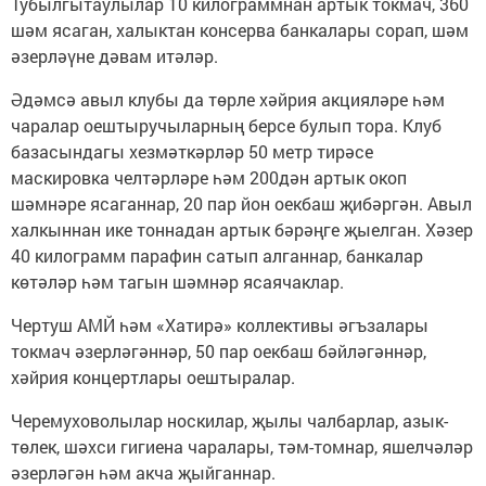
Тубылгытаулылар 10 килограммнан артык токмач, 360
шәм ясаган, халыктан консерва банкалары сорап, шәм
әзерләүне дәвам итәләр.
Әдәмсә авыл клубы да төрле хәйрия акцияләре һәм
чаралар оештыручыларның берсе булып тора. Клуб
базасындагы хезмәткәрләр 50 метр тирәсе
маскировка челтәрләре һәм 200дән артык окоп
шәмнәре ясаганнар, 20 пар йон оекбаш җибәргән. Авыл
халкыннан ике тоннадан артык бәрәңге җыелган. Хәзер
40 килограмм парафин сатып алганнар, банкалар
көтәләр һәм тагын шәмнәр ясаячаклар.
Чертуш АМЙ һәм «Хатирә» коллективы әгъзалары
токмач әзерләгәннәр, 50 пар оекбаш бәйләгәннәр,
хәйрия концертлары оештыралар.
Черемуховолылар носкилар, җылы чалбарлар, азык-
төлек, шәхси гигиена чаралары, тәм-томнар, яшелчәләр
әзерләгән һәм акча җыйганнар.