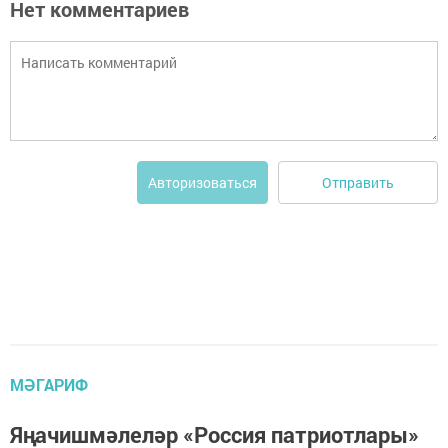
Нет комментариев
Отправить
Авторизоваться
МӘГАРИФ
Яңачишмәлеләр «Россия патриотлары»