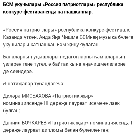
БСМ укучылары «Россия патриотлары» республика
конкурс-фестивалендә катнашканнар.
«Россия патриотлары» республика конкурс-фестивале
Казанда үткән. Анда Яңа Чишмә БСМнең музыка бүлеге
укучылары катнашкан һәм җиңү яулаган.
Балаларның уңышлары педагогларны һәм аларның
үзләрен генә түгел, ә байтак кына яңачишмәлеләрне
дә сөендерә.
Ә нәтиҗәләр түбәндәгечә:
Диләрә МИСБАХОВА «Патриотик җыр»
номинациясендә III дәрәҗә лауреат исеменә лаек
булган;
Даниил БОЧКАРЕВ «Патриотик җыр» номинациясендә II
дәрәҗә лауреат дипломы белән бүләкләнгән;