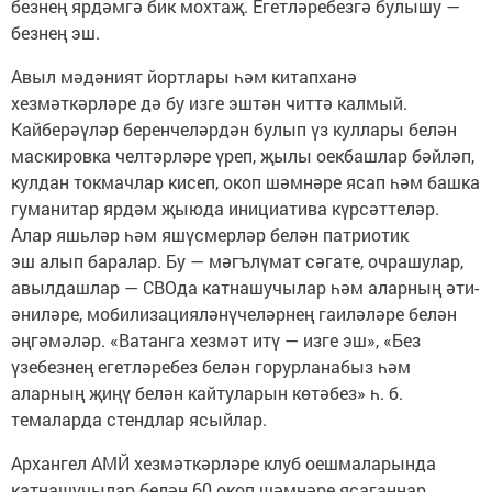
безнең ярдәмгә бик мохтаҗ. Егетләребезгә булышу —
безнең эш.
Авыл мәдәният йортлары һәм китапханә
хезмәткәрләре дә бу изге эштән читтә калмый.
Кайберәүләр беренчеләрдән булып үз куллары белән
маскировка челтәрләре үреп, җылы оекбашлар бәйләп,
кулдан токмачлар кисеп, окоп шәмнәре ясап һәм башка
гуманитар ярдәм җыюда инициатива күрсәттеләр.
Алар яшьләр һәм яшүсмерләр белән патриотик
эш алып баралар. Бу — мәгълүмат сәгате, очрашулар,
авылдашлар — СВОда катнашучылар һәм аларның әти-
әниләре, мобилизацияләнүчеләрнең гаиләләре белән
әңгәмәләр. «Ватанга хезмәт итү — изге эш», «Без
үзебезнең егетләребез белән горурланабыз һәм
аларның җиңү белән кайтуларын көтәбез» һ. б.
темаларда стендлар ясыйлар.
Архангел АМЙ хезмәткәрләре клуб оешмаларында
катнашучылар белән 60 окоп шәмнәре ясаганнар,