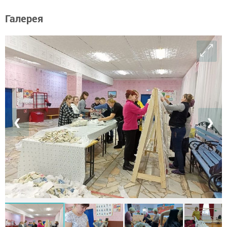
Галерея
❮
❯