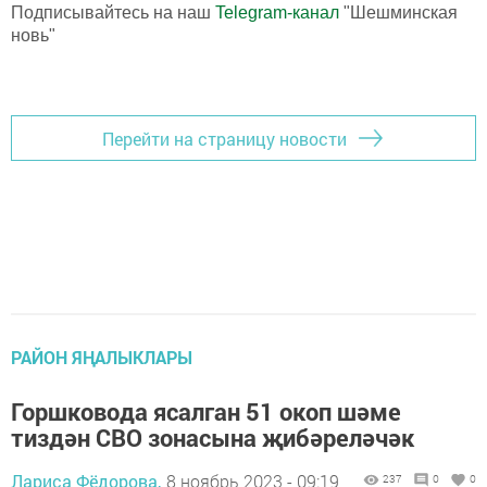
Подписывайтесь на наш
Telegram-канал
"Шешминская
новь"
Перейти на страницу новости
РАЙОН ЯҢАЛЫКЛАРЫ
Горшковода ясалган 51 окоп шәме
тиздән СВО зонасына җибәреләчәк
Лариса Фёдорова,
8 ноябрь 2023 - 09:19
237
0
0