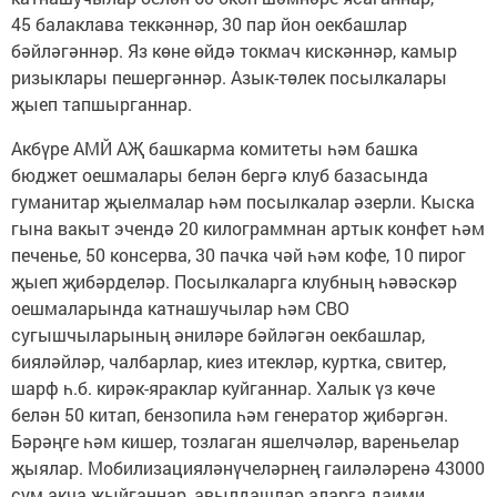
45 балаклава теккәннәр, 30 пар йон оекбашлар
бәйләгәннәр. Яз көне өйдә токмач кискәннәр, камыр
ризыклары пешергәннәр. Азык-төлек посылкалары
җыеп тапшырганнар.
Акбүре АМЙ АҖ башкарма комитеты һәм башка
бюджет оешмалары белән бергә клуб базасында
гуманитар җыелмалар һәм посылкалар әзерли. Кыска
гына вакыт эчендә 20 килограммнан артык конфет һәм
печенье, 50 консерва, 30 пачка чәй һәм кофе, 10 пирог
җыеп җибәрделәр. Посылкаларга клубның һәвәскәр
оешмаларында катнашучылар һәм СВО
сугышчыларының әниләре бәйләгән оекбашлар,
бияләйләр, чалбарлар, киез итекләр, куртка, свитер,
шарф һ.б. кирәк-яраклар куйганнар. Халык үз көче
белән 50 китап, бензопила һәм генератор җибәргән.
Бәрәңге һәм кишер, тозлаган яшелчәләр, вареньелар
җыялар. Мобилизацияләнүчеләрнең гаиләләренә 43000
сум акча җыйганнар, авылдашлар аларга даими