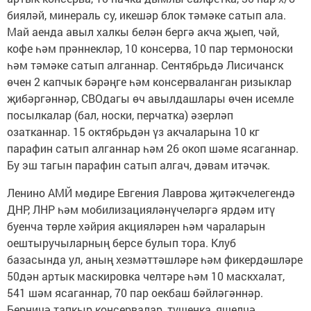
бияләй, минераль су, икешәр блок тәмәке сатып ала.
Май аенда авыл халкы белән бергә акча җыеп, чәй,
кофе һәм прәннекләр, 10 консерва, 10 пар термоноски
һәм тәмәке сатып алганнар. Сентябрьдә Лисичанск
өчен 2 капчык бәрәңге һәм консерваланган ризыклар
җибәргәннәр, СВОдагы өч авылдашлары өчен исемле
посылкалар (бал, носки, перчатка) әзерләп
озатканнар. 15 октябрьдән үз акчаларына 10 кг
парафин сатып алганнар һәм 26 окоп шәме ясаганнар.
Бу эш тагын парафин сатып алгач, дәвам итәчәк.
Ленино АМЙ мөдире Евгения Лаврова җитәкчелегендә
ДНР, ЛНР һәм мобилизацияләнүчеләргә ярдәм итү
буенча төрле хәйрия акцияләрен һәм чараларын
оештыручыларның берсе булып тора. Клуб
базасында ул, аның хезмәттәшләре һәм фикердәшләре
50дән артык маскировка челтәре һәм 10 маскхалат,
541 шәм ясаганнар, 70 пар оекбаш бәйләгәннәр.
Берничә тапкыр консервалар, тушенка, яшелчә,