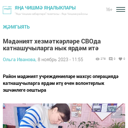
ЯҢА ЧИШМӘ ЯҢАЛЫКЛАРЫ
16+
"Яңа Чишмә хәбәрләре" газетасы - Яңа Чишмә районы
ҖӘМГЫЯТЬ
Мәдәният хезмәткәрләре СВОда
катнашучыларга нык ярдәм итә
Ольга Иванова,
8 ноябрь 2023 - 11:55
278
0
0
Район мәдәният учреждениеләре махсус операциядә
катнашучыларга ярдәм итү өчен волонтерлык
эшчәнлеге оештыра