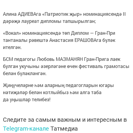
Алина АДИЕВАга «Патриотик җыр» номинациясендә II
дәрәҗә лауреат дипломы тапшырылган;
«Вокал» номинациясендә төп Диплом — Гран-При
тантаналы рәвештә Анастасия ЕРАШОВАга бүләк
ителгән.
БСМ педагогы Любовь МАЗМАНЯН Гран-Прига лаек
булган укучыны әзерләгәне өчен фестиваль грамотасы
белән бүләкләнгән.
Җиңүчеләрне һәм аларның педагогларын югары
нәтиҗәләр белән котлыйбыз һәм алга таба
да уңышлар телибез!
Следите за самым важным и интересным в
Telegram-канале
Татмедиа