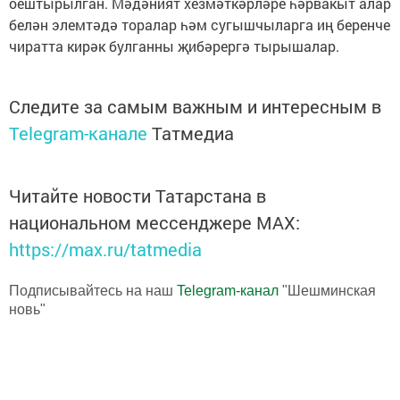
оештырылган. Мәдәният хезмәткәрләре һәрвакыт алар
белән элемтәдә торалар һәм сугышчыларга иң беренче
чиратта кирәк булганны җибәрергә тырышалар.
Следите за самым важным и интересным в
Telegram-канале
Татмедиа
Читайте новости Татарстана в
национальном мессенджере MАХ:
https://max.ru/tatmedia
Подписывайтесь на наш
Telegram-канал
"Шешминская
новь"