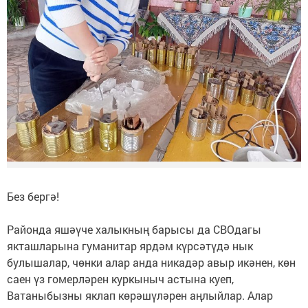
Без бергә!
Районда яшәүче халыкның барысы да СВОдагы
якташларына гуманитар ярдәм күрсәтүдә нык
булышалар, чөнки алар анда никадәр авыр икәнен, көн
саен үз гомерләрен куркыныч астына куеп,
Ватаныбызны яклап көрәшүләрен аңлыйлар. Алар