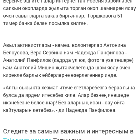
Беренче эш итеп алар интернеттан Россия хәрбиләрен
салкын окопларда җылыта торган окоп шәмнәрен ясау
өчен савытларга заказ биргәннәр. Горшковога 51
тимер банка белән посылка килгән.
Авыл активистлары - көмеш волонтерлар Антонина
Белоусова, Вера Сербина һәм Надежда Панфилова -
Анатолий Панфилов (кадрда ул юк, фотога үзе төшерә)
һәм Анатолий Мишин җитәкчелегендә шәм ясау өчен
кирәкле барлык әйберләрне әзерләгәннәр инде.
«Алгы сызыкта хезмәт итүче егетләребезгә бераз гына
булса да ярдәм итәсебез килә. Алар безнең янәшәдә
икәнебезне белсеннәр! Без аларның исән - сау өйгә
кайтуларын көтәбез», - ди Надежда Панфилова.
Следите за самым важным и интересным в