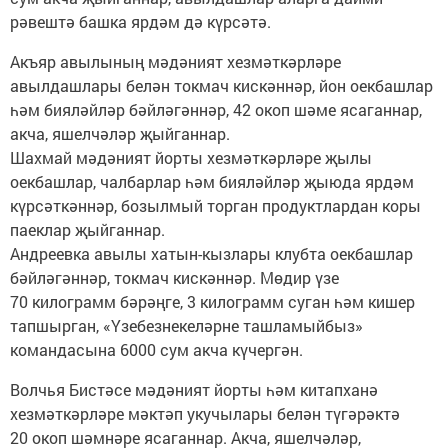
рәвештә башка ярдәм дә күрсәтә.
Акъяр авылының мәдәният хезмәткәрләре
авылдашлары белән токмач кискәннәр, йон оекбашлар
һәм бияләйләр бәйләгәннәр, 42 окоп шәме ясаганнар,
акча, яшелчәләр җыйганнар.
Шахмай мәдәният йорты хезмәткәрләре җылы
оекбашлар, чалбарлар һәм бияләйләр җыюда ярдәм
күрсәткәннәр, бозылмый торган продуктлардан коры
паеклар җыйганнар.
Андреевка авылы хатын-кызлары клубта оекбашлар
бәйләгәннәр, токмач кискәннәр. Мөдир үзе
70 килограмм бәрәңге, 3 килограмм суган һәм кишер
тапшырган, «Үзебезнекеләрне ташламыйбыз»
командасына 6000 сум акча күчергән.
Волчья Бистәсе мәдәният йорты һәм китапханә
хезмәткәрләре мәктәп укучылары белән түгәрәктә
20 окоп шәмнәре ясаганнар. Акча, яшелчәләр,