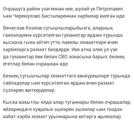
Очрашуга район үзәгеннән ике, шулай ук Петропавел
һәм Черемухово Бистәләреннән хәрбиләр килгән иде.
Вячеслав Козлов сугышчыларыбызга, аларның
гаиләләренә күрсәтелгән гуманитар ярдәм турында
кыскача гына әйтеп үтте, лаеклы хезмәтләре өчен
хәрбиләргә рәхмәт белдерде. Ике атна элек ул үзе
дә гуманитар йөк белән СВО зонасына барып, безнең
егетләр белән очрашкан иде.
Безнең сугышчылар хезмәттәге көнкүрешләре турында
сөйләделәр һәм күрсәтелгән ярдәм өчен рәхмәт
сүзләрен җиткерделәр.
Кыска вакытлы ялда алар туганнары белән очрашалар,
өйләрендәге хуҗалык эшләрен эшлиләр һәм тиздән
кабат хәрби хезмәт урыннарына китәргә җыеналар.