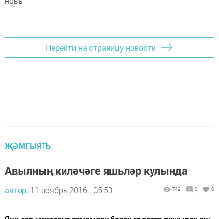
новь"
Перейти на страницу новости
ҖӘМГЫЯТЬ
Авылның киләчәге яшьләр кулында
автор,
11 ноябрь 2016 - 05:50
749
0
0
Яшьләр мәктәпне тәмамлау белән гадәттә яхшырак эш