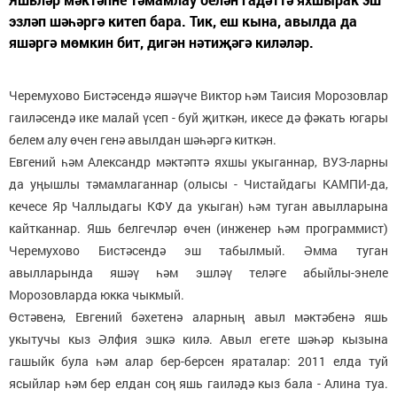
эзләп шәһәргә китеп бара. Тик, еш кына, авылда да
яшәргә мөмкин бит, дигән нәтиҗәгә киләләр.
Черемухово Бистәсендә яшәүче Виктор һәм Таисия Морозовлар
гаиләсендә ике малай үсеп - буй җиткән, икесе дә фәкать югары
белем алу өчен генә авылдан шәһәргә киткән.
Евгений һәм Александр мәктәптә яхшы укыганнар, ВУЗ-ларны
да уңышлы тәмамлаганнар (олысы - Чистайдагы КАМПИ-да,
кечесе Яр Чаллыдагы КФУ да укыган) һәм туган авылларына
кайтканнар. Яшь белгечләр өчен (инженер һәм программист)
Черемухово Бистәсендә эш табылмый. Әмма туган
авылларында яшәү һәм эшләү теләге абыйлы-энеле
Морозовларда юкка чыкмый.
Өстәвенә, Евгений бәхетенә аларның авыл мәктәбенә яшь
укытучы кыз Әлфия эшкә килә. Авыл егете шәһәр кызына
гашыйк була һәм алар бер-берсен яраталар: 2011 елда туй
ясыйлар һәм бер елдан соң яшь гаиләдә кыз бала - Алина туа.