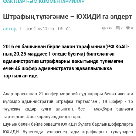
ФАКТЛАР ҺӘМ КОММЕНТАРИЙЛАР
Штрафың түләгәнме – ЮХИДИ га элдерт
автор,
11 ноябрь 2016 - 05:52
849
0
0
2016 ел башыннан бирле закон тарафыннан(РФ КоАП-
ның 20.25 маддәсе 1 өлеше буенча) билгеләнгән
административ штрафларны вакытында түләмәгән
өчен 46 шофер административ җаваплылыкка
тартылган иде.
Алар арасыннан 21 шофер мировой суд карары белән икеләтә
күләмдә административ штрафка тартылган , 19 шофер - 15
тәүлеккә кадәр кулга алынган, 5се - мәҗбүри эшләргә
тартылган, 4 эш каралу алдында тора.
Шуның белән бәйле рәвештә ЮХИДИ бүлеге барлык шоферларга
ЮХИДИ бүлегендә үзләренең адм.штрафларын түләүләрен