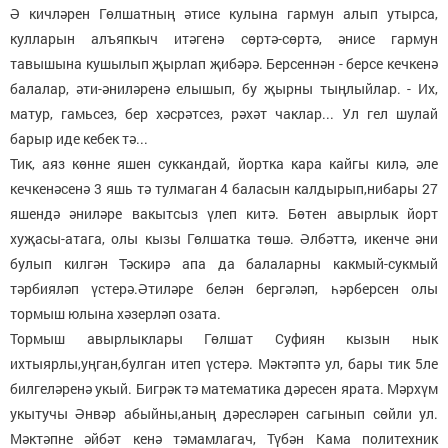
Ә кичләрен Гөлшатның әтисе кулына гармун алып утырса,
кулларын алъяпкыч итәгенә сөртә-сөртә, әнисе гармун
тавышына кушылып җырлап җибәрә. Берсеннән - берсе кечкенә
балалар, әти-әниләренә елышып, бу җырны тыңлыйлар. - Их,
матур, гамьсез, бер хәсрәтсез, рәхәт чаклар... Ул гел шулай
барыр иде кебек тә...
Тик, аяз көнне яшен суккандай, йортка кара кайгы килә, әле
кечкенәсенә 3 яшь тә тулмаган 4 баласын калдырып,нибары 27
яшендә әниләре вакытсыз үлеп китә. Бөтен авырлык йорт
хуҗасы-атага, олы кызы Гөлшатка төшә. Әлбәттә, икенче әни
булып килгән Тәскирә апа да балаларны какмый-сукмый
тәрбияләп үстерә.Әтиләре белән бергәләп, һәрберсен олы
тормыш юлына хәзерләп озата.
Тормыш авырлыклары Гөлшат Суфиян кызын нык
ихтыярлы,уңган,булган итеп үстерә. Мәктәптә ул, бары тик 5ле
билгеләренә укый. Бигрәк тә математика дәресен ярата. Мәрхүм
укытучы Әнвәр абыйны,аның дәресләрен сагынып сөйли ул.
Мәктәпне әйбәт кенә тәмамлагач, Түбән Кама политехник