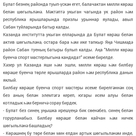
Булат безнең районда туып-үскән егет, балачактан милли көрәш
белән шөгыльләнә. Мәктәптә укыган чагында ук район һәм
республика ярышларында призлы урыннар яулады, авыл
Сабан туйларында батыр калды.
Казанда институтта укыган елларында да Булат көрәш белән
актив шөгыльләнә, остара бара һәм ике тапкыр Яңа Чишмәдә
район Сабан туеның батыры булып калды. Аңа "Милли көрәш
буенча спорт мастерлыгына кандидат" исеме бирелде.
Хәзер ул Казанда яши һәм эшли, милли көрәш һәм билбау
көрәше буенча төрле ярышларда район һәм республика данын
яклый.
Билбау көрәше буенча спорт мастеры исеме бирелгәннән соң
без аның белән элемтәгә кереп, югары исем алуы белән
котладык һәм берничә сорау бирдек.
- Булат без синең уңышка ирешүеңә бик сөенәбез, синең белән
горурланабыз. Билбау көрәше белән кайчан һәм ничек
шөгыльләнә башладың?
- Көрәшнең бу төре белән мин елдан артык шөгыльләнәм инде,