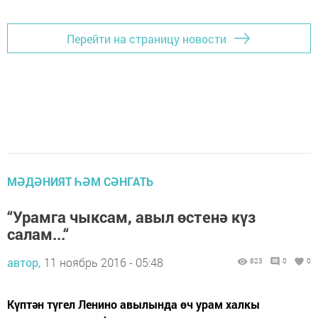
Перейти на страницу новости
МӘДӘНИЯТ ҺӘМ СӘНГАТЬ
“Урамга чыксам, авыл өстенә күз
салам...“
автор,
11 ноябрь 2016 - 05:48
823
0
0
Күптән түгел Ленино авылында өч урам халкы