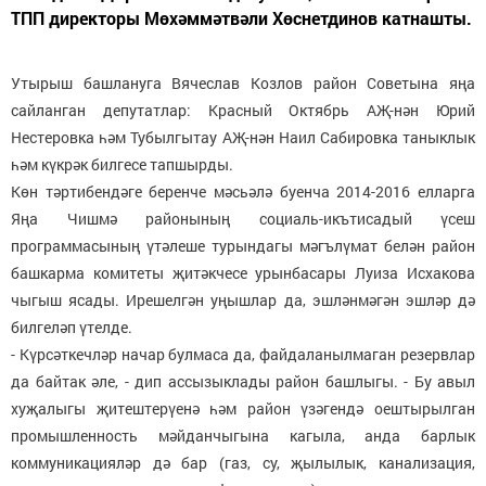
ТПП директоры Мөхәммәтвәли Хөснетдинов катнашты.
Утырыш башлануга Вячеслав Козлов район Советына яңа
сайланган депутатлар: Красный Октябрь АҖ-нән Юрий
Нестеровка һәм Тубылгытау АҖ-нән Наил Сабировка таныклык
һәм күкрәк билгесе тапшырды.
Көн тәртибендәге беренче мәсьәлә буенча 2014-2016 елларга
Яңа Чишмә районының социаль-икътисадый үсеш
программасының үтәлеше турындагы мәгълүмат белән район
башкарма комитеты җитәкчесе урынбасары Луиза Исхакова
чыгыш ясады. Ирешелгән уңышлар да, эшләнмәгән эшләр дә
билгеләп үтелде.
- Күрсәткечләр начар булмаса да, файдаланылмаган резервлар
да байтак әле, - дип ассызыклады район башлыгы. - Бу авыл
хуҗалыгы җитештерүенә һәм район үзәгендә оештырылган
промышленность мәйданчыгына кагыла, анда барлык
коммуникацияләр дә бар (газ, су, җылылык, канализация,