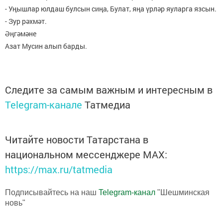
- Уңышлар юлдаш булсын сиңа, Булат, яңа үрләр яуларга язсын.
- Зур рәхмәт.
Әңгәмәне
Азат Мусин алып барды.
Следите за самым важным и интересным в
Telegram-канале
Татмедиа
Читайте новости Татарстана в
национальном мессенджере MАХ:
https://max.ru/tatmedia
Подписывайтесь на наш
Telegram-канал
"Шешминская
новь"