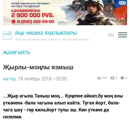
ЯҢА ЧИШМӘ ЯҢАЛЫКЛАРЫ
16+
"Яңа Чишмә хәбәрләре" газетасы - Яңа Чишмә районы
ҖӘМГЫЯТЬ
Җырлы-моңлы язмыш
автор,
16 ноябрь 2016 - 05:05
741
0
0
...Җыр агыла.Таныш моң... Күңелне айкап,бу моң аны
үткәненә -бала чагына алып кайта. Туган йорт, бала-
чага шау - гөр килә,йорт тулы эш. Көн үткәне дә
сизелми.