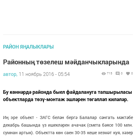
РАЙОН ЯҢАЛЫКЛАРЫ
Районның төзелеш мәйданчыкларында
автор,
11 ноябрь 2016 - 05:54
715
0
0
Бу көннәрдә районда быел файдалануга тапшырыласы
объектларда төзү-монтаж эшләрен төгәлләп киләләр.
Иң эре объект - ЗАГС белән бергә Балалар сәнгать мәктәбе
декабрь башында үз ишекләрен ачачак (смета бәясе 100 млн.
сумнан артык). Объектта көн саен 30-35 кеше хезмәт куя, хәзер