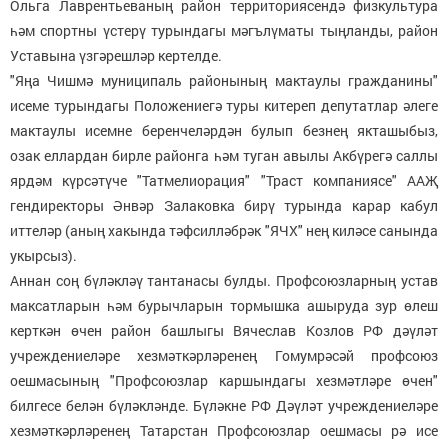
Ольга Лаврентьеваның район территориясендә физкультура
һәм спортны үстерү турындагы мәгълүматы тыңланды, район
Уставына үзгәрешләр кертелде.
"Яңа Чишмә муниципаль районының мактаулы гражданины"
исеме турындагы Положениегә туры китереп депутатлар әлеге
мактаулы исемне беренчеләрдән булып безнең якташыбыз,
озак еллардан бирле районга һәм туган авылы Акбүрегә саллы
ярдәм күрсәтүче "Татмелиорация" "Траст компаниясе" ААҖ
гендиректоры Әнвәр Залаковка бирү турында карар кабул
иттеләр (аның хакында тәфсилләбрәк "ЯЧХ" нең киләсе санында
укырсыз).
Аннан соң бүләкләү тантанасы булды. Профсоюзларның устав
максатларын һәм бурычларын тормышка ашыруда зур өлеш
керткән өчен район башлыгы Вячеслав Козлов РФ дәүләт
учреждениеләре хезмәткәрләренең Гомумрәсәй профсоюз
оешмасының "Профсоюзлар каршындагы хезмәтләре өчен"
билгесе белән бүләкләнде. Бүләкне РФ Дәүләт учреждениеләре
хезмәткәрләренең Татарстан Профсоюзлар оешмасы рә исе