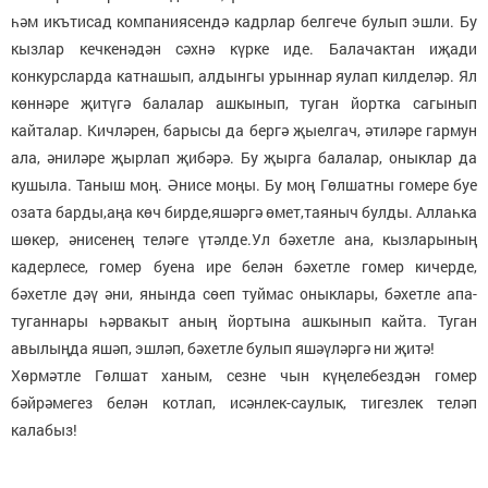
һәм икътисад компаниясендә кадрлар белгече булып эшли. Бу
кызлар кечкенәдән сәхнә күрке иде. Балачактан иҗади
конкурсларда катнашып, алдынгы урыннар яулап килделәр. Ял
көннәре җитүгә балалар ашкынып, туган йортка сагынып
кайталар. Кичләрен, барысы да бергә җыелгач, әтиләре гармун
ала, әниләре җырлап җибәрә. Бу җырга балалар, оныклар да
кушыла. Таныш моң. Әнисе моңы. Бу моң Гөлшатны гомере буе
озата барды,аңа көч бирде,яшәргә өмет,таяныч булды. Аллаһка
шөкер, әнисенең теләге үтәлде.Ул бәхетле ана, кызларының
кадерлесе, гомер буена ире белән бәхетле гомер кичерде,
бәхетле дәү әни, янында сөеп туймас оныклары, бәхетле апа-
туганнары һәрвакыт аның йортына ашкынып кайта. Туган
авылыңда яшәп, эшләп, бәхетле булып яшәүләргә ни җитә!
Хөрмәтле Гөлшат ханым, сезне чын күңелебездән гомер
бәйрәмегез белән котлап, исәнлек-саулык, тигезлек теләп
калабыз!