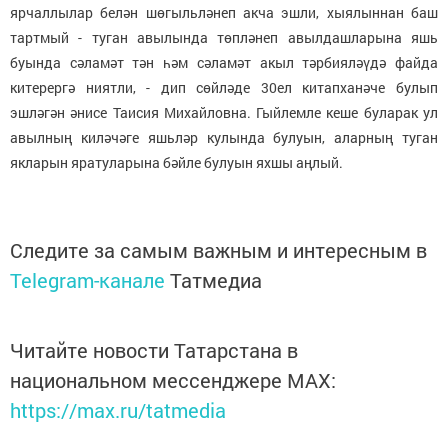
ярчаллылар белән шөгыльләнеп акча эшли, хыялыннан баш
тартмый - туган авылында төпләнеп авылдашларына яшь
буында сәламәт тән һәм сәламәт акыл тәрбияләүдә файда
китерергә ниятли, - дип сөйләде 30ел китапханәче булып
эшләгән әнисе Таисия Михайловна. Гыйлемле кеше буларак ул
авылның киләчәге яшьләр кулында булуын, аларның туган
якларын яратуларына бәйле булуын яхшы аңлый.
Следите за самым важным и интересным в
Telegram-канале
Татмедиа
Читайте новости Татарстана в
национальном мессенджере MАХ:
https://max.ru/tatmedia