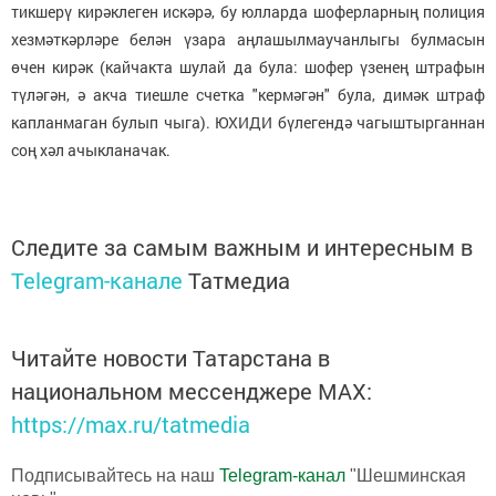
тикшерү кирәклеген искәрә, бу юлларда шоферларның полиция
хезмәткәрләре белән үзара аңлашылмаучанлыгы булмасын
өчен кирәк (кайчакта шулай да була: шофер үзенең штрафын
түләгән, ә акча тиешле счетка "кермәгән" була, димәк штраф
капланмаган булып чыга). ЮХИДИ бүлегендә чагыштырганнан
соң хәл ачыкланачак.
Следите за самым важным и интересным в
Telegram-канале
Татмедиа
Читайте новости Татарстана в
национальном мессенджере MАХ:
https://max.ru/tatmedia
Подписывайтесь на наш
Telegram-канал
"Шешминская