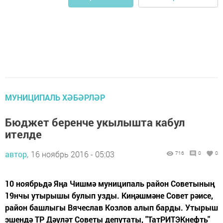
МУНИЦИПАЛЬ ХӘБӘРЛӘР
Бюджет беренче укылышта кабул
ителде
автор,
16 ноябрь 2016 - 05:03
716
0
0
10 ноябрьдә Яңа Чишмә муниципаль район Советының
19нчы утырышы булып узды. Киңәшмәне Совет рәисе,
район башлыгы Вячеслав Козлов алып барды. Утырыш
эшендә ТР Дәүләт Советы депутаты, "ТатРИТЭКнефть"