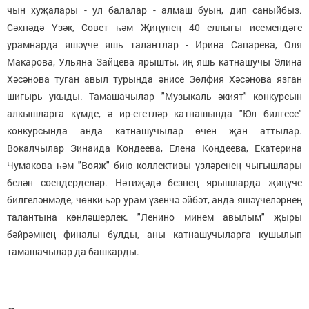
чын хуҗалары - ул балалар - алмаш буын, дип саныйбыз.
Сәхнәдә Үзәк, Совет һәм Җиңүнең 40 еллыгы исемендәге
урамнарда яшәүче яшь талантлар - Ирина Сапарева, Оля
Макарова, Ульяна Зайцева ярышты, иң яшь катнашучы Элина
Хәсәнова туган авыл турында әнисе Зөлфия Хәсәнова язган
шигырь укыды. Тамашачылар "Музыкаль әкият" конкурсын
алкышларга күмде, ә ир-егетләр катнашында "Юл билгесе"
конкурсында анда катнашучылар өчен җан аттылар.
Вокалчылар Зинаида Кондеева, Елена Кондеева, Екатерина
Чумакова һәм "Вояж" бию коллективы үзләренең чыгышлары
белән сөендерделәр. Нәтиҗәдә безнең ярышларда җиңүче
билгеләнмәде, чөнки һәр урам үзенчә әйбәт, анда яшәүчеләрнең
талантына көнләшерлек. "Ленино минем авылым" җыры
бәйрәмнең финалы булды, аны катнашучыларга кушылып
тамашачылар да башкарды.