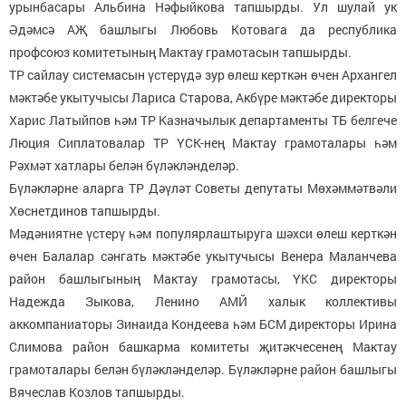
урынбасары Альбина Нәфыйкова тапшырды. Ул шулай ук
Әдәмсә АҖ башлыгы Любовь Котовага да республика
профсоюз комитетының Мактау грамотасын тапшырды.
ТР сайлау системасын үстерүдә зур өлеш керткән өчен Архангел
мәктәбе укытучысы Лариса Старова, Акбүре мәктәбе директоры
Харис Латыйпов һәм ТР Казначылык департаменты ТБ белгече
Люция Сиплатовалар ТР ҮСК-нең Мактау грамоталары һәм
Рәхмәт хатлары белән бүләкләнделәр.
Бүләкләрне аларга ТР Дәүләт Советы депутаты Мөхәммәтвәли
Хөснетдинов тапшырды.
Мәдәниятне үстерү һәм популярлаштыруга шәхси өлеш керткән
өчен Балалар сәнгать мәктәбе укытучысы Венера Маланчева
район башлыгының Мактау грамотасы, ҮКС директоры
Надежда Зыкова, Ленино АМЙ халык коллективы
аккомпаниаторы Зинаида Кондеева һәм БСМ директоры Ирина
Слимова район башкарма комитеты җитәкчесенең Мактау
грамоталары белән бүләкләнделәр. Бүләкләрне район башлыгы
Вячеслав Козлов тапшырды.