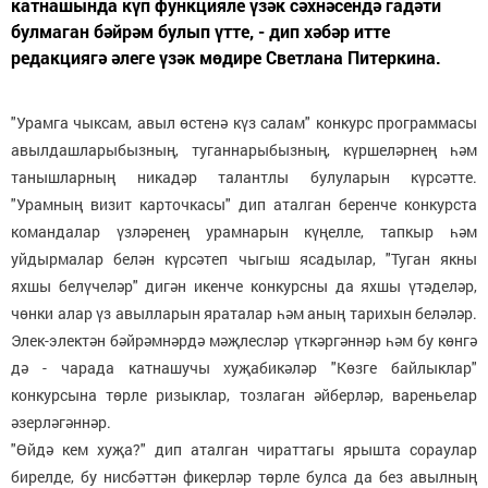
катнашында күп функцияле үзәк сәхнәсендә гадәти
булмаган бәйрәм булып үтте, - дип хәбәр итте
редакциягә әлеге үзәк мөдире Светлана Питеркина.
"Урамга чыксам, авыл өстенә күз салам" конкурс программасы
авылдашларыбызның, туганнарыбызның, күршеләрнең һәм
танышларның никадәр талантлы булуларын күрсәтте.
"Урамның визит карточкасы" дип аталган беренче конкурста
командалар үзләренең урамнарын күңелле, тапкыр һәм
уйдырмалар белән күрсәтеп чыгыш ясадылар, "Туган якны
яхшы белүчеләр" дигән икенче конкурсны да яхшы үтәделәр,
чөнки алар үз авылларын яраталар һәм аның тарихын беләләр.
Элек-электән бәйрәмнәрдә мәҗлесләр үткәргәннәр һәм бу көнгә
дә - чарада катнашучы хуҗабикәләр "Көзге байлыклар"
конкурсына төрле ризыклар, тозлаган әйберләр, вареньелар
әзерләгәннәр.
"Өйдә кем хуҗа?" дип аталган чираттагы ярышта сораулар
бирелде, бу нисбәттән фикерләр төрле булса да без авылның