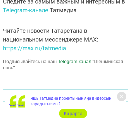
Следите за самым важным и интересным в
Telegram-канале
Татмедиа
Читайте новости Татарстана в
национальном мессенджере MАХ:
https://max.ru/tatmedia
Подписывайтесь на наш
Telegram-канал
"Шешминская
новь"
Перейти на страницу новости
Яшь Татмедиа проектының яңа видеосын
карадыгызмы?
Карарга