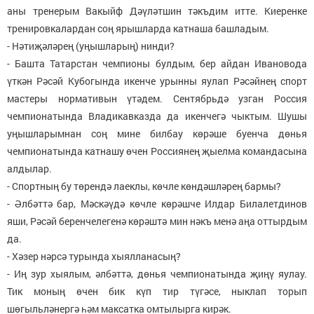
аны тренерым Вакыйф Дәүләтшин тәкъдим итте. Киеренке
тренировкалардан соң ярышларда катнаша башладым.
- Нәтиҗәләрең (уңышларың) нинди?
- Башта Татарстан чемпионы булдым, бер айдан Ивановода
үткән Рәсәй Кубогында икенче урынны яулап Рәсәйнең спорт
мастеры нормативын үтәдем. Сентябрьдә узган Россия
чемпионатында Владикавказда да икенчегә чыктым. Шушы
уңышларымнан соң мине билбау көрәше буенча дөнья
чемпионатында катнашу өчен Россиянең җыелма командасына
алдылар.
- Спортның бу төрендә лаеклы, көчле көндәшләрең бармы?
- Әлбәттә бар, Мәскәүдә көчле көрәшче Илдар Билалетдинов
яши, Рәсәй беренчелегенә көрәштә мин нәкъ менә аңа оттырдым
да.
- Хәзер нәрсә турында хыялланасың?
- Иң зур хыялым, әлбәттә, дөнья чемпионатында җиңү яулау.
Тик моның өчен бик күп тир түгәсе, ныклап торып
шөгыльләнергә һәм максатка омтылырга кирәк.