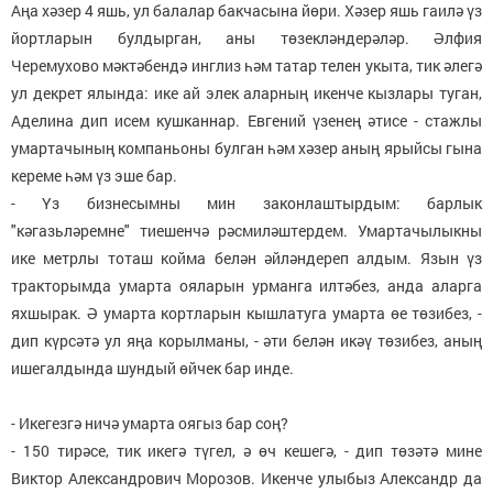
Аңа хәзер 4 яшь, ул балалар бакчасына йөри. Хәзер яшь гаилә үз
йортларын булдырган, аны төзекләндерәләр. Әлфия
Черемухово мәктәбендә инглиз һәм татар телен укыта, тик әлегә
ул декрет ялында: ике ай элек аларның икенче кызлары туган,
Аделина дип исем кушканнар. Евгений үзенең әтисе - стажлы
умартачының компаньоны булган һәм хәзер аның ярыйсы гына
кереме һәм үз эше бар.
- Үз бизнесымны мин законлаштырдым: барлык
"кәгазьләремне" тиешенчә рәсмиләштердем. Умартачылыкны
ике метрлы тоташ койма белән әйләндереп алдым. Язын үз
тракторымда умарта ояларын урманга илтәбез, анда аларга
яхшырак. Ә умарта кортларын кышлатуга умарта өе төзибез, -
дип күрсәтә ул яңа корылманы, - әти белән икәү төзибез, аның
ишегалдында шундый өйчек бар инде.
- Икегезгә ничә умарта оягыз бар соң?
- 150 тирәсе, тик икегә түгел, ә өч кешегә, - дип төзәтә мине
Виктор Александрович Морозов. Икенче улыбыз Александр да