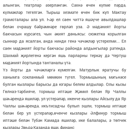
алынган, театрлар әзерләнгән. Сәхнә өчен күпме пәрдә,
күлмәкләр тегелгән. Тырыш хезмәте өчен бик күп Мактау
грамоталары ала ул. Һәр ел саен читтә яшәүче авылдашлар
белән очрашу бәйрәмнәре гөрләп уза. Ә мәдәният йорты
бакчасын күрсәгез, чын әкият дөньясы: сюжетка корылган
сыннар да ясалган, анда нинди генә чәчәкләр үстерелми... Ел
саен мәдәният йорты бакчасы районда алдынгылар рәтендә.
Шахмай җирлегенә кергән яшь парларны теркәү дә Чертуш
мәдәният йортында тантаналы үтә.
Үз йорты да чәчәкләргә күмелгән. Матурлык яратучы бу
ханымга сокланмый мөмкин түгел. Тормышының мәгьнәсе
булган кызлары барысы да югары белем алдылар. Олы кызы
Гөлназ-тәрбияче, тормыш иптәше Җәмил белән Яр Чаллы
шәһәрендә яшиләр, ул үстерәләр, икенче кызлары Айсылу да Яр
Чаллы шәһәрендә, икътисадчы булып эшли, тормыш иптәше
белән бер ул үстерәләр,өченче кызлары Әлфинур тормыш
иптәше белән Түбән Камада яшиләр, ике балалары, ә төпчек
кызлары Зөһрә Казанда яши, финанс