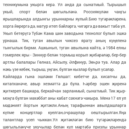
техникумына укырга керә. Ул анда да сынатмый. Тырышып
укый, спорт белән шөгыльләнә. Россиякүләм чаңгы
ярышларында алдынгы урыннарны яулый.Бию түгәрәкләренә,
хорга йөрергә дә, матур итеп бәйләргә, чигәргә дә вакыт таба ул.
Укып бетерүгә Түбән Кама шин заводына технолог булып эшкә
урнаша. Тик, туган авылын чиксез ярату аның күңеленә
тынгылык бирми. Ашкынып, туган авылына кайта, ә 1984 елны
гомерлек яры - Зиннур белән тормыш корып җибәрәләр, бер-бер
артлы балалары Гөлназ, Айсылу, Әлфинур, Зөһрә туа. Алар да
нәкь үзе кебек, тырыш, уңган, булган кызлар булып үсәләр.
Кайларда гына эшләми Гөлшат: кибетче дә, хисапчы да,
китапханәче, авыр хезмәттә дә була. Һәрбер эшен җиренә
җиткереп башкара, беркайчан зарланмый, сынатмый. Тик җыр-
моңга булган мәхәббәт аны кабат сәхнәгә чакыра. Менә 17 ел ул
мәдәният йортын җитәкли.Аның тарафыннан авылдашларга
күпме концертлар куелган,очрашулар оештырылган.Яңа
талантлар үсеп чыккан.Ул җитәкләгән бию түгәрәкләрендә
шөгыльләнүче укучылар белән күп мәртәбә призлы урыннар