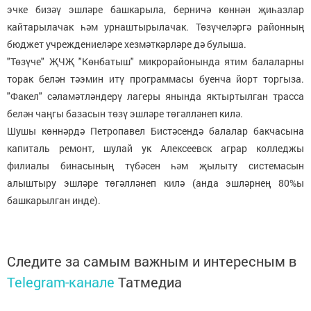
эчке бизәү эшләре башкарыла, берничә көннән җиһазлар
кайтарылачак һәм урнаштырылачак. Төзүчеләргә районның
бюджет учреждениеләре хезмәткәрләре дә булыша.
"Төзүче" ҖЧҖ "Көнбатыш" микрорайонында ятим балаларны
торак белән тәэмин итү программасы буенча йорт торгыза.
"Факел" сәламәтләндерү лагеры янында яктыртылган трасса
белән чаңгы базасын төзү эшләре төгәлләнеп килә.
Шушы көннәрдә Петропавел Бистәсендә балалар бакчасына
капиталь ремонт, шулай ук Алексеевск аграр колледжы
филиалы бинасының түбәсен һәм җылыту системасын
алыштыру эшләре төгәлләнеп килә (анда эшләрнең 80%ы
башкарылган инде).
Следите за самым важным и интересным в
Telegram-канале
Татмедиа