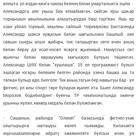
өлештә: ул яздан көзгә чаклы безнең белән умарталыкта эшли.
Александрга әле уңыш бик елмаймаган, сөйгән яры шәһәр
тормышын авылныкына алыштырудан баш тарткан. Яшь ир
озак уйлап тормый, авылны сайлый. Черемухово Бистәсендә
Александр шәхси хуҗалык белән шөгыльләнә башлый: ике
савым сыеры алып җибәрә, тик тапшырган сөте өчен аның
белән берәү дә исәп-хисап ясарга җыенмый. Намуссыз сөт
җыючы белән көрәшүнең мәгънәсез булуын төшенгәч,
Александр ШЯХ белән "хушлаша". 25 ел программист булып
эшләгән югары белемле белгеч районда үзенә башка эш тә
тапкан булыр иде, билгеле. Тик аның тагын бер мавыгуы бар - ул
фитнес, ул аны спорт төре буларак җәлеп итә. Быел Александр
Морозов бодибилдинг буенча ТР чемпионатында икенче
урынны яулап, көмеш медаль белән бүләкләнгән.
- Сашаның районда "Олимп" базасында фитнес-үзәк
оештырырга маташуы килеп чыкмады. Киләчәктә
яңачишмәлеләрне өйрәтү мөмкинлеге булсын өчен ул