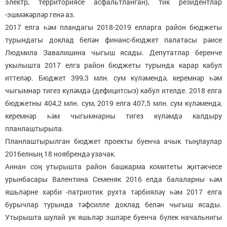
электр, территориясе асфальтланган), тик резидентлар
-эшмәкәрләр генә аз.
2017 елга һәм пландагы 2018-2019 елларга район бюджеты
турындагы доклад белән финанс-бюджет палатасы рәисе
Людмила Завалишина чыгыш ясады. Депутатлар беренче
укылышта 2017 елга район бюджеты турында карар кабул
иттеләр. Бюджет 399,3 млн. сум күләмендә, керемнәр һәм
чыгымнар тигез күләмдә (дефицитсыз) кабул ителде. 2018 елга
бюджетны 404,2 млн. сум, 2019 елга 407,5 млн. сум күләмендә,
керемнәр һәм чыгымнарны тигез күләмдә калдыру
планлаштырыла.
Планлаштырылган бюджет проекты буенча ачык тыңлаулар
2016елның 18 ноябрендә узачак.
Аннан соң утырышта район башкарма комитеты җитәкчесе
урынбасары Валентина Семеняк 2016 елда балаларны һәм
яшьләрне хәрби -патриотик рухта тәрбияләү һәм 2017 елга
бурычлар турында тәфсилле доклад белән чыгыш ясады.
Утырышта шулай ук яшьләр эшләре буенча бүлек начальнигы