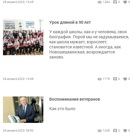
26 апреля 2023, 10:45
1294
0
0
Урок длиной в 90 лет
У каждой школы, как и у человека, своя
био­графия. Порой мы не задумываемся,
как школа мужает, взрослеет,
становится известной. А иногда, как
Новошешминская, возрождается
заново.
26 апреля 2023, 10:36
1175
0
0
Воспоминания ветеранов
Как это было
26 апреля 2023, 09:50
1245
0
0