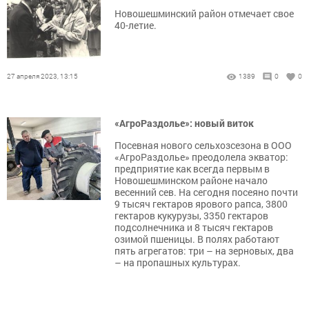
Новошешминский район отмечает свое
40-летие.
27 апреля 2023, 13:15
1389
0
0
«АгроРаздолье»: новый виток
Посевная нового сельхозсезона в ООО
«АгроРаздолье» преодолела экватор:
предприятие как всегда первым в
Новошешминском районе начало
весенний сев. На сегодня посеяно почти
9 тысяч гектаров ярового рапса, 3800
гектаров кукурузы, 3350 гектаров
подсолнечника и 8 тысяч гектаров
озимой пшеницы. В полях работают
пять агрегатов: три – на зерновых, два
– на пропашных культурах.