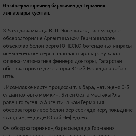
Өч обсерваториянең барысына да Германия
җиһазлары куелган.
3-5 ел дәвамында В. П. Энгельгардт исемендәге
обсерваторияне Аргентина һәм Германиядәге
объектлар белән бергә ЮНЕСКО бөтендөнья мирасы
исемлегенә кертергә планлаштыралар. Бу хакта
физика-математика фәннәре докторы, Татарстан
обсерваториясе директоры Юрий Нефедьев хәбәр
итте.
«Исемлеккә кертү процессы тиз бара, нәтиҗәне 3-5
елдан көтәргә мөмкин. Бүген безгә мөстәкыйль
рәвештә түгел, ә Аргентина һәм Германия
обсерваторияләре белән бер сериядә керү тәкъдиме
ясалды», — диде Юрий Нефедьев.
Өч обсерваториянең барысында да Германия