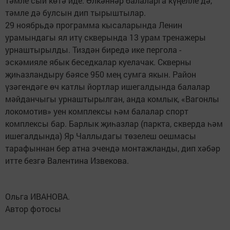
тәмле сый көтә иде. Өлкәннәр балаларга күңелле дә,
тәмле дә булсын дип тырыштылар.
29 ноябрьдә программа кысаларында Ленин
урамындагы ял итү скверында 13 урам тренажеры
урнаштырылды. Тиздән биредә ике пергола -
эскәмияле ябык беседкалар куелачак. Скверны
җиһазландыру бәясе 950 мең сумга якын. Район
үзәгендәге өч катлы йортлар ишегалдында балалар
мәйданчыгы урнаштырылган, анда комлык, «Вагонлы
локомотив» уен комплексы һәм балалар спорт
комплексы бар. Барлык җиһазлар (паркта, скверда һәм
ишегалдында) Яр Чаллыдагы төзелеш оешмасы
тарафыннан бер атна эчендә монтажланды, дип хәбәр
итте безгә Валентина Извекова.
Ольга ИВАНОВА.
Автор фотосы