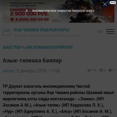
3
Автоматическое закрытие баннера через
ЯҢА ЧИШМӘ ЯҢАЛЫКЛАРЫ
16+
"Яңа Чишмә хәбәрләре" газетасы - Яңа Чишмә районы
ФАКТЛАР ҺӘМ КОММЕНТАРИЙЛАР
Азык-төлеккә бәяләр
admin,
5 декабрь 2019 - 11:06
770
0
0
ТР Дәүләт алкоголь инспекциясенең Чистай
территориаль органы Яңа Чишмә районы Шахмай авыл
җирлегенең алты сәүдә ноктасында - «Заман» (ИП
Әхсәнов Ә.М.), «Азык-төлек» (ИП Харрасова Л. Х.),
«Нур» (ИП Әдиуллина А. Х.), «Алсу» (ИП Әхсәнов Ә. М.),