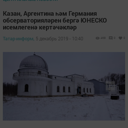
Казан, Аргентина һәм Германия
обсерваторияләрен бергә ЮНЕСКО
исемлегенә кертәчәкләр
Татар-информ,
5 декабрь 2019 - 10:40
468
0
0