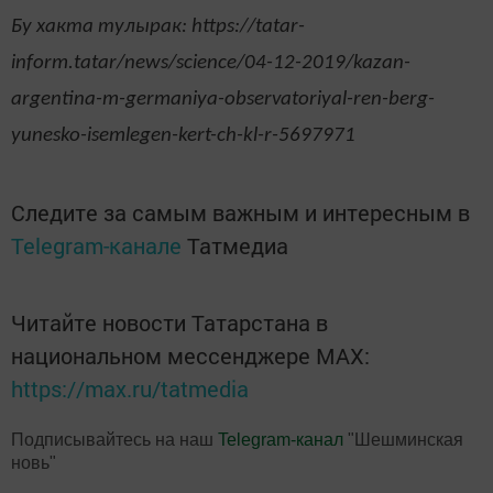
Бу хакта тулырак: https://tatar-
inform.tatar/news/science/04-12-2019/kazan-
argentina-m-germaniya-observatoriyal-ren-berg-
yunesko-isemlegen-kert-ch-kl-r-5697971
Следите за самым важным и интересным в
Telegram-канале
Татмедиа
Читайте новости Татарстана в
национальном мессенджере MАХ:
https://max.ru/tatmedia
Подписывайтесь на наш
Telegram-канал
"Шешминская
новь"