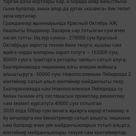
торган дача йортлары бар, ә биредә алар вакытлыча
гына булалар, әмма алар да уртак «казанга» бик теләп
акча кертәләр.
Гражданнар җыеннарында Красный Октябрь АҖ
башлыгы Владимир Захаров һәр тотылган сум өчен
хисап тотты. Иң зур сумма - 278000 сум Красный
Октябрьдә зиратта техник бина төзүгә; кышкы һәм
җәйге чорда юлларны карап тотуга – 162000 сум;
80000 сумга тракторга роторлы чапкыч сатып алуга;
Екатериновкада чишмәнең алгы өлешен коймага
алыштыруга - 50000 сум; Новопоселенная Лебедкада 2
контейнер сатып алып контейнер мәйданчыгы төзү;
Екатериновкада һәм Новопоселенная Лебедкада су
белән тәэмин итү системасын проектлау, ремонтлау
һәм хезмәт күрсәтүгә 40000 сум тотылган.
2020 елда 500әр сум акчага җыярга карар иткәннәр, ә
бу акчаларга ике бензотример сатып алырга, чишмәне
һәм балалар өчен уен мәйданчыкларын тотып алырга,
контейнер мәйданчыклары төзүне һәм контейнерлар