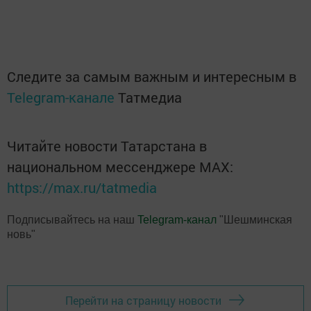
Следите за самым важным и интересным в
Telegram-канале
Татмедиа
Читайте новости Татарстана в
национальном мессенджере MАХ:
https://max.ru/tatmedia
Подписывайтесь на наш
Telegram-канал
"Шешминская
новь"
Перейти на страницу новости