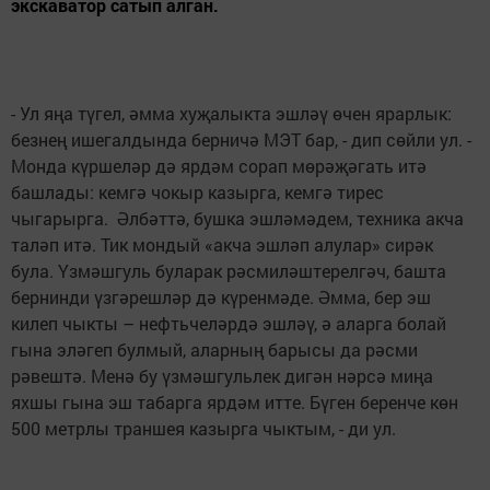
экскаватор сатып алган.
- Ул яңа түгел, әмма хуҗалыкта эшләү өчен ярарлык:
безнең ишегалдында берничә МЭТ бар, - дип сөйли ул. -
Монда күршеләр дә ярдәм сорап мөрәҗәгать итә
башлады: кемгә чокыр казырга, кемгә тирес
чыгарырга. Әлбәттә, бушка эшләмәдем, техника акча
таләп итә. Тик мондый «акча эшләп алулар» сирәк
була. Үзмәшгуль буларак рәсмиләштерелгәч, башта
бернинди үзгәрешләр дә күренмәде. Әмма, бер эш
килеп чыкты – нефтьчеләрдә эшләү, ә аларга болай
гына эләгеп булмый, аларның барысы да рәсми
рәвештә. Менә бу үзмәшгульлек дигән нәрсә миңа
яхшы гына эш табарга ярдәм итте. Бүген беренче көн
500 метрлы траншея казырга чыктым, - ди ул.