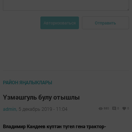
Отправить
Авторизоваться
РАЙОН ЯҢАЛЫКЛАРЫ
Үзмәшгуль булу отышлы
admin,
5 декабрь 2019 - 11:04
680
0
0
Владимир Кандеев күптән түгел генә трактор-