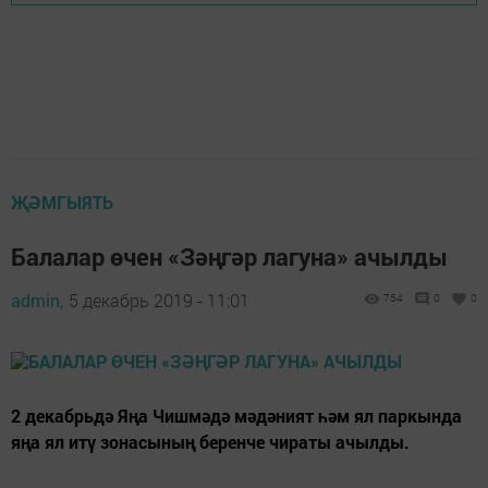
ҖӘМГЫЯТЬ
Балалар өчен «Зәңгәр лагуна» ачылды
admin,
5 декабрь 2019 - 11:01
754
0
0
2 декабрьдә Яңа Чишмәдә мәдәният һәм ял паркында
яңа ял итү зонасының беренче чираты ачылды.