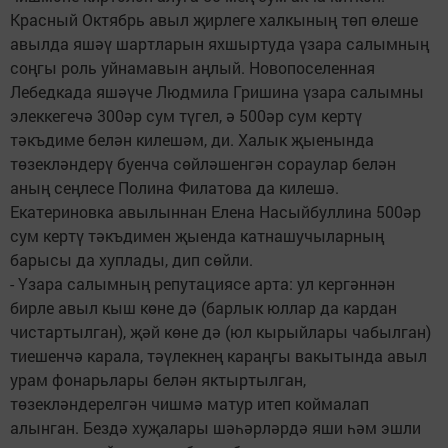
Красный Октябрь авыл җирлеге халкының төп өлеше
авылда яшәү шартларын яхшыртуда үзара салымның
соңгы роль уйнамавын аңлый. Новопоселенная
Лебедкада яшәүче Людмила Гришина үзара салымны
элеккегечә 300әр сум түгел, ә 500әр сум кертү
тәкъдиме белән килешәм, ди. Халык җыенында
төзекләндерү буенча сөйләшенгән сораулар белән
аның сеңлесе Полина Филатова да килешә.
Екатериновка авылыннан Елена Насыйбуллина 500әр
сум кертү тәкъдимен җыенда катнашучыларның
барысы да хуплады, дип сөйли.
- Үзара салымның репутациясе арта: ул кергәннән
бирле авыл кыш көне дә (барлык юллар да кардан
чистартылган), җәй көне дә (юл кырыйлары чабылган)
тиешенчә карала, тәүлекнең караңгы вакытында авыл
урам фонарьлары белән яктыртылган,
төзекләндерелгән чишмә матур итеп коймалап
алынган. Бездә хуҗалары шәһәрләрдә яши һәм эшли