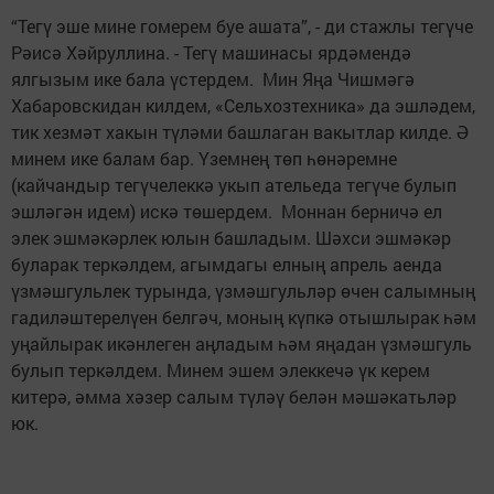
“Тегү эше мине гомерем буе ашата”, - ди стажлы тегүче
Рәисә Хәйруллина. - Тегү машинасы ярдәмендә
ялгызым ике бала үстердем. Мин Яңа Чишмәгә
Хабаровскидан килдем, «Сельхозтехника» да эшләдем,
тик хезмәт хакын түләми башлаган вакытлар килде. Ә
минем ике балам бар. Үземнең төп һөнәремне
(кайчандыр тегүчелеккә укып ательеда тегүче булып
эшләгән идем) искә төшердем. Моннан берничә ел
элек эшмәкәрлек юлын башладым. Шәхси эшмәкәр
буларак теркәлдем, агымдагы елның апрель аенда
үзмәшгульлек турында, үзмәшгульләр өчен салымның
гадиләштерелүен белгәч, моның күпкә отышлырак һәм
уңайлырак икәнлеген аңладым һәм яңадан үзмәшгуль
булып теркәлдем. Минем эшем элеккечә үк керем
китерә, әмма хәзер салым түләү белән мәшәкатьләр
юк.