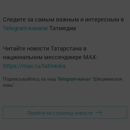
Следите за самым важным и интересным в
Telegram-канале
Татмедиа
Читайте новости Татарстана в
национальном мессенджере MАХ:
https://max.ru/tatmedia
Подписывайтесь на наш
Telegram-канал
"Шешминская
новь"
Перейти на страницу новости