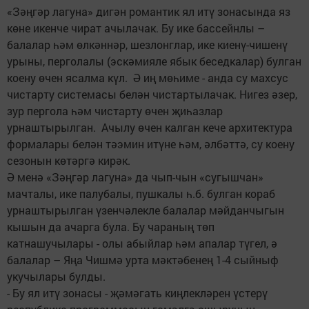
«Зәңгәр лагуна» дигән романтик ял итү зонасында яз
көне икенче чират ачылачак. Бу ике бассейнлы –
балалар һәм өлкәннәр, шезлонглар, ике киенү-чишенү
урыны, перголалы (эскәмияле ябык беседкалар) булган
коену өчен ясалма күл. Ә иң мөһиме - анда су махсус
чистарту системасы белән чистартылачак. Нигез әзер,
зур пергола һәм чистарту өчен җиһазлар
урнаштырылган. Ачылу өчен калган кече архитектура
формалары белән тәэмин итүне һәм, әлбәттә, су коену
сезонын көтәргә кирәк.
Ә менә «Зәңгәр лагуна» да чып-чын «сугышчан»
мачталы, ике палубалы, пушкалы һ.б. булган кораб
урнаштырылган үзенчәлекле балалар мәйданчыгын
кышын да ачарга була. Бу чараның төп
катнашучылары - олы абыйлар һәм апалар түгел, ә
балалар – Яңа Чишмә урта мәктәбенең 1-4 сыйныф
укучылары булды.
- Бу ял итү зонасы - җәмәгать киңлекләрен үстерү