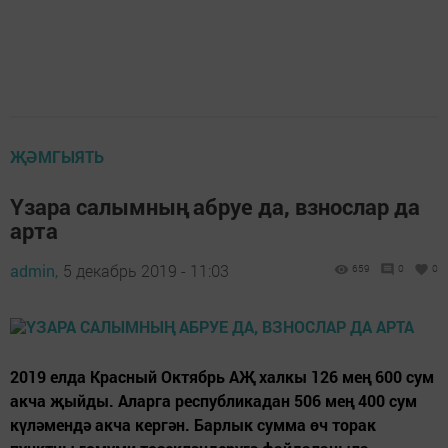
ҖӘМГЫЯТЬ
Үзара салымның абруе да, взнослар да
арта
admin,
5 декабрь 2019 - 11:03
659
0
0
2019 елда Красный Октябрь АҖ халкы 126 мең 600 сум
акча җыйды. Аларга республикадан 506 мең 400 сум
күләмендә акча кергән. Барлык сумма өч торак