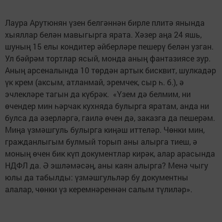
Лаура Арутюнян үзен белгәннән бирле плитә янында
хыяллар белән мавыгырга ярата. Хәзер аңа 24 яшь,
шуның 15 елы кондитер әйберләре пешерү белән узган.
Ул бәйрәм тортлар ясый, монда аның фантазиясе зур.
Аның арсеналында 10 төрдән артык бисквит, шулкадәр
үк крем (аксым, атланмай, эремчек, сыр һ. б.), ә
эчлекләре тагын да күбрәк. «Үзем дә белмим, ни
өчендер мин һәрчак кухняда булырга яратам, анда ни
булса да әзерләргә, гаилә өчен дә, заказга да пешерәм.
Миңа үзмәшгуль булырга киңәш иттеләр. Чөнки мин,
гражданлыгым булмый торып аны алырга тиеш, ә
моның өчен бик күп документлар кирәк, алар арасында
НДФЛ да. Ә эшләмәсәң, аны каян алырга? Менә чыгу
юлы да табылды: үзмәшгульләр бу документны
алалар, чөнки үз керемнәреннән салым түлиләр».