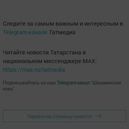
Следите за самым важным и интересным в
Telegram-канале
Татмедиа
Читайте новости Татарстана в
национальном мессенджере MАХ:
https://max.ru/tatmedia
Подписывайтесь на наш
Telegram-канал
"Шешминская
новь"
Перейти на страницу новости