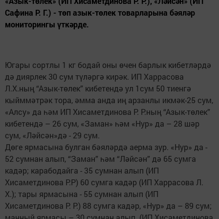
«Азык-төлек» (ИП Хисаметдинова Р. Р.), «Ләйсән» (ИП
Сафина Р. Г.) - төп азык-төлек товарларына бәяләр
мониторингы үткәрде.
Югары сортлы 1 кг бодай оны өчен барлык кибетләрдә
дә диярлек 30 сум түләргә кирәк. ИП Харрасова
Л.Х.ның “Азык-төлек” кибетендә ул 1сум 50 тиенгә
кыйммәтрәк тора, әмма анда иң арзанлы икмәк-25 сум,
«Алсу» да һәм ИП Хисаметдинова Р. Р.ның “Азык-төлек”
кибетендә – 26 сум, «Заман» һәм «Нур» да – 28 шәр
сум, «Ләйсән»дә - 29 сум.
Дөге ярмасына булган бәяләрдә аерма зур. «Нур» да -
52 сумнан алып, “Заман” һәм “Ләйсән” дә 65 сумга
кадәр; карабодайга - 35 сумнан алып (ИП
Хисаметдинова Р.Р) 60 сумга кадәр (ИП Харрасова Л.
Х.); тары ярмасына - 55 сумнан алып (ИП
Хисаметдинова Р. Р.) 88 сумга кадәр, «Нур» да – 89 сум;
манный ярмасы – 30 сумнан алып (ИП Хисаметдинова