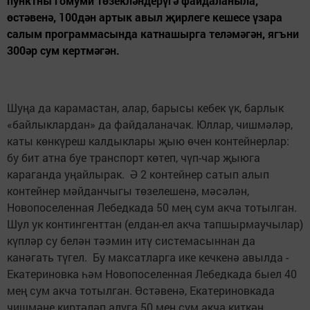
пунктны гомуми төзекләндерүгә файдаланыла,
өстәвенә, 100дән артык авыл җирлеге кешесе үзара
салым программасында катнашырга теләмәгән, ягъни
300әр сум кертмәгән.
Шуңа да карамастан, алар, барысы кебек үк, барлык
«байлыклардан» да файдаланачак. Юллар, чишмәләр,
каты көнкүреш калдыклары җыю өчен контейнерлар:
бу бит атна буе транспорт көтеп, чүп-чар җыюга
караганда уңайлырак. Ә 2 контейнер сатып алып
контейнер мәйданчыгы төзелешенә, мәсәлән,
Новопоселенная Лебедкада 50 мең сум акча тотылган.
Шул ук контингенттан (елдан-ел акча тапшырмаучылар)
күпләр су белән тәэмин итү системасыннан да
канәгать түгел. Бу максатларга ике кечкенә авылда -
Екатериновка һәм Новопоселенная Лебедкада быел 40
мең сум акча тотылган. Өстәвенә, Екатериновкада
чишмәне киртәләп алуга 50 мең сум акча киткән.