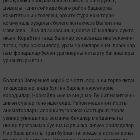
республика программасын гамәлгә ашыруның
дәвамы, - дип сөйләде безгә район башкарма
комитетының төзелеш, архитектура һәм торак-
коммуналь хуҗалык бүлеге җитәкчесе Валентина
Извекова. - Яңа ял зонасының бәясе 10 миллион сумга
якын. Корабтан тыш, балалар зонасында ике эскәмия-
таган, гади эскәмияләр, урам чәчәкләре өчен вазоннар
һәм фонарьлар белән урамнарны яктырту баганалары
урнаштырылган.
Балалар йөгерешеп корабка чаптылар, аны төрле яктан
тикшерделәр, анда булган барлык нәрсәләрне
карадылар. Һәркайда «менә сиңа мә! Бу бит искиткеч!»
дигән сүзләр генә ишетелде. Район мәдәният йорты
аниматорлары аларны түгәрәккә бастырып, төрле
уеннар уйнадылар, заманча балалар мәйданчыгы
нинди программа буенча барлыкка килүен сөйләделәр.
Һәр бала винтлы трап буйлап тәгәрәде, ә аста аларны