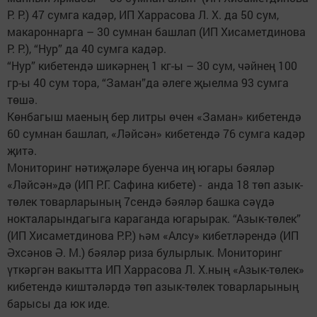
Р. Р.) 47 сумга кадәр, ИП Харрасова Л. Х. да 50 сум,
макароннарга – 30 сумнан башлап (ИП Хисаметдинова
Р. Р.), “Нур” да 40 сумга кадәр.
“Нур” кибетендә шикәрнең 1 кг-ы – 30 сум, чәйнең 100
гр-ы 40 сум тора, “Заман”да әлеге җыелма 93 сумга
төшә.
Көнбагыш маеның бер литры өчен «Заман» кибетендә
60 сумнан башлап, «Ләйсән» кибетендә 76 сумга кадәр
җитә.
Мониторинг нәтиҗәләре буенча иң югары бәяләр
«Ләйсән»дә (ИП Р.Г. Сафина кибете) - анда 18 төп азык-
төлек товарларының 7сендә бәяләр башка сәүдә
нокталарындагыга караганда югарырак. “Азык-төлек”
(ИП Хисаметдинова Р.Р.) һәм «Алсу» кибетләрендә (ИП
Әхсәнов Ә. М.) бәяләр риза булырлык. Мониторинг
үткәргән вакытта ИП Харрасова Л. Х.ның «Азык-төлек»
кибетендә киштәләрдә төп азык-төлек товарларының
барысы да юк иде.