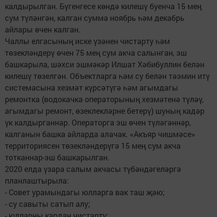
калдырылган. Бүгенгесе көндә килешү буенча 15 мең
сум түләнгән, калган сумма ноябрь һәм декабрь
айлары өчен калган.
Чаллы елгасының иске үзәнен чистарту һәм
төзекләндерү өчен 75 мең сум акча салынган, эш
башкарыла, шәхси эшмәкәр Илшат Хәбибуллин белән
килешү төзелгән. Объектларга һәм су белән тәэмин итү
системасына хезмәт күрсәтүгә һәм агымдагы
ремонтка (водокачка операторының хезмәтенә түләү,
агымдагы ремонт, өзеклекләрне бетерү) шуның кадәр
үк калдырганнар. Операторга эш өчен түләгәннәр,
калганын башка айларда алачак. «Акъяр чишмәсе»
территориясен төзекләндерүгә 15 мең сум акча
тотканнар-эш башкарылган.
2020 елда үзара салым акчасы түбәндәгеләргә
планлаштырыла:
- Совет урамындагы юлларга вак таш җәю;
- су савыты сатып алу;
- юлларны кардан чистарту;