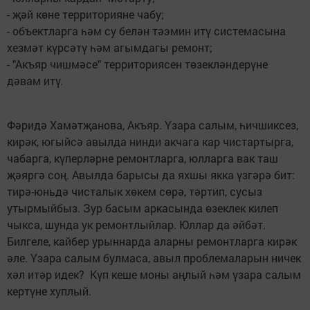
- җәй көне территорияне чабу;
- объектларга һәм су белән тәэмин итү системасына
хезмәт күрсәтү һәм агымдагы ремонт;
- "Акъяр чишмәсе" территориясен төзекләндерүне
дәвам итү.
Фәридә Хамәтҗанова, Акъяр. Үзара салым, һичшиксез,
кирәк, югыйсә авылда нинди акчага кар чистартырга,
чабарга, күперләрне ремонтларга, юлларга вак таш
җәяргә соң. Авылда барысы да яхшы якка үзгәрә бит:
тирә-юньдә чисталык хөкем сөрә, тәртип, сусыз
утырмыйбыз. Зур басым аркасында өзеклек килеп
чыкса, шунда ук ремонтлыйлар. Юллар да әйбәт.
Билгеле, кайбер урыннарда аларны ремонтларга кирәк
әле. Үзара салым булмаса, авыл проблемаларын ничек
хәл итәр идек? Күп кеше моны аңлый һәм үзара салым
кертүне хуплый.