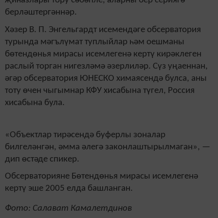
җиһазлары тору сәбәпле, аларны бер сериягә
берләштергәннәр.
Хәзер В. П. Энгельгардт исемендәге обсерватория
турында мәгълүмат туплыйлар һәм оешманы
бөтендөнья мирасы исемлегенә кертү кирәклеген
раслый торган нигезләмә әзерлиләр. Сүз уңаеннан,
әгәр обсерватория ЮНЕСКО химаясендә булса, аны
тоту өчен чыгымнар КФУ хисабына түгел, Россия
хисабына була.
«Объектлар тирәсендә буферлы зоналар
билгеләнгән, әмма әлегә законлаштырылмаган», —
дип өстәде спикер.
Обсерваторияне Бөтендөнья мирасы исемлегенә
кертү эше 2005 елда башланган.
Фото: Салават Камалетдинов