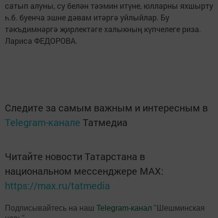
сатып алуны, су белән тәэмин итүне, юлларны яхшырту
һ.б. буенча эшне дәвам итәргә уйлыйлар. Бу
тәкъдимнәргә җирлектәге халыкның күпчелеге риза.
Лариса ФЕДОРОВА.
Следите за самым важным и интересным в
Telegram-канале
Татмедиа
Читайте новости Татарстана в
национальном мессенджере MАХ:
https://max.ru/tatmedia
Подписывайтесь на наш
Telegram-канал
"Шешминская