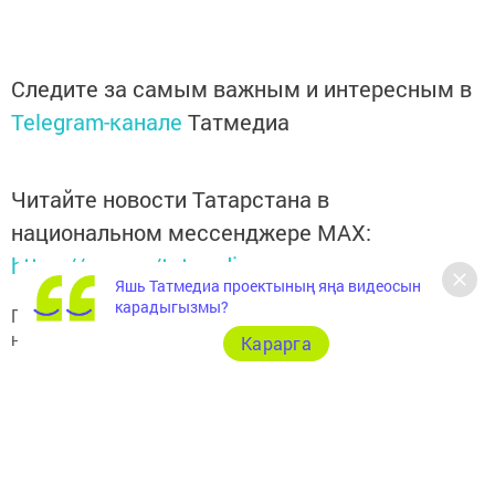
Следите за самым важным и интересным в
Telegram-канале
Татмедиа
Читайте новости Татарстана в
национальном мессенджере MАХ:
https://max.ru/tatmedia
Яшь Татмедиа проектының яңа видеосын
карадыгызмы?
Подписывайтесь на наш
Telegram-канал
"Шешминская
новь"
Карарга
Перейти на страницу новости