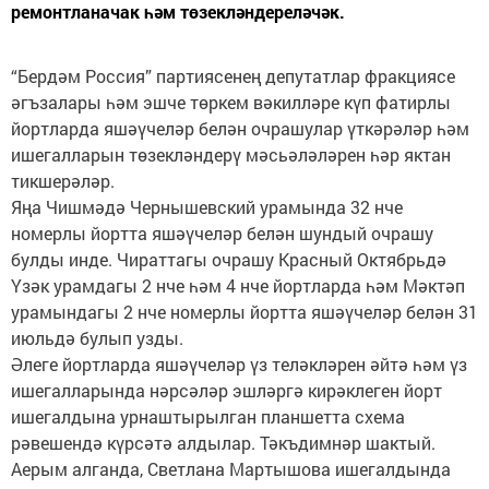
ремонтланачак һәм төзекләндереләчәк.
“Бердәм Россия” партиясенең депутатлар фракциясе
әгъзалары һәм эшче төркем вәкилләре күп фатирлы
йортларда яшәүчеләр белән очрашулар үткәрәләр һәм
ишегалларын төзекләндерү мәсьәләләрен һәр яктан
тикшерәләр.
Яңа Чишмәдә Чернышевский урамында 32 нче
номерлы йортта яшәүчеләр белән шундый очрашу
булды инде. Чираттагы очрашу Красный Октябрьдә
Үзәк урамдагы 2 нче һәм 4 нче йортларда һәм Мәктәп
урамындагы 2 нче номерлы йортта яшәүчеләр белән 31
июльдә булып узды.
Әлеге йортларда яшәүчеләр үз теләкләрен әйтә һәм үз
ишегалларында нәрсәләр эшләргә кирәклеген йорт
ишегалдына урнаштырылган планшетта схема
рәвешендә күрсәтә алдылар. Тәкъдимнәр шактый.
Аерым алганда, Светлана Мартышова ишегалдында