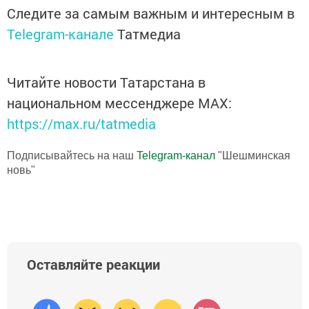
Следите за самым важным и интересным в
Telegram-канале
Татмедиа
Читайте новости Татарстана в
национальном мессенджере MАХ:
https://max.ru/tatmedia
Подписывайтесь на наш
Telegram-канал
"Шешминская
новь"
Оставляйте реакции