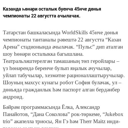
Казанда һөнәри осталык буенча 45нче дөнья
чемпионаты 22 августта ачылачак.
Татарстан башкаласында WorldSkills 45нче дөнья
чемпионаты тантаналы рәвештә 22 августта “Казан
Арена” стадионында ачылачак. “Пульс” дип аталган
шоу һөнәри осталыкка багышлана.
Театральләштерелгән тамашаның төп геройлары –
үз һөнәрендә беренче булып яңалык ачучылар,
уйлап табучылар, хезмәтне рационаллаштыручылар.
Шоуның махсус кунагы робот София булачак, ул –
дөньяда гражданлык һәм паспорт алган бердәнбер
андроид.
Бәйрәм программасында Ёлка, Александр
Панайотов, “Дана Соколова” рок-төркеме, “Jukebox
trio” акапелла триосы, Ян Гэ һәм Therr Maitz инди-