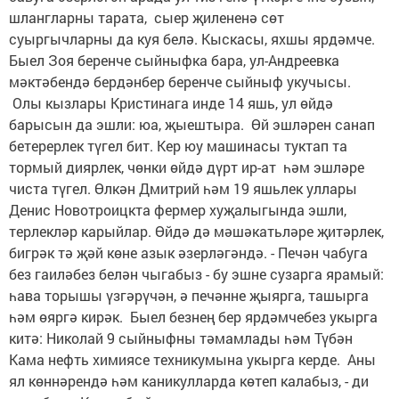
шлангларны тарата, сыер җилененә сөт
суыргычларны да куя белә. Кыскасы, яхшы ярдәмче.
Быел Зоя беренче сыйныфка бара, ул-Андреевка
мәктәбендә бердәнбер беренче сыйныф укучысы.
Олы кызлары Кристинага инде 14 яшь, ул өйдә
барысын да эшли: юа, җыештыра. Өй эшләрен санап
бетерерлек түгел бит. Кер юу машинасы туктап та
тормый диярлек, чөнки өйдә дүрт ир-ат һәм эшләре
чиста түгел. Өлкән Дмитрий һәм 19 яшьлек уллары
Денис Новотроицкта фермер хуҗалыгында эшли,
терлекләр карыйлар. Өйдә дә мәшәкатьләре җитәрлек,
бигрәк тә җәй көне азык әзерләгәндә. - Печән чабуга
без гаиләбез белән чыгабыз - бу эшне сузарга ярамый:
һава торышы үзгәрүчән, ә печәнне җыярга, ташырга
һәм өяргә кирәк. Быел безнең бер ярдәмчебез укырга
китә: Николай 9 сыйныфны тәмамлады һәм Түбән
Кама нефть химиясе техникумына укырга керде. Аны
ял көннәрендә һәм каникулларда көтеп калабыз, - ди