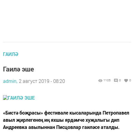
ГАИЛӘ
Гаилә эше
admin,
2 август 2019 - 08:20
1105
0
0
«Бистә боҗрасы» фестивале кысаларында Петропавел
авыл җирлегенең иң яхшы ярдәмче хуҗалыгы дип
Андреевка авылыннан Писцовлар гаиләсе аталды.