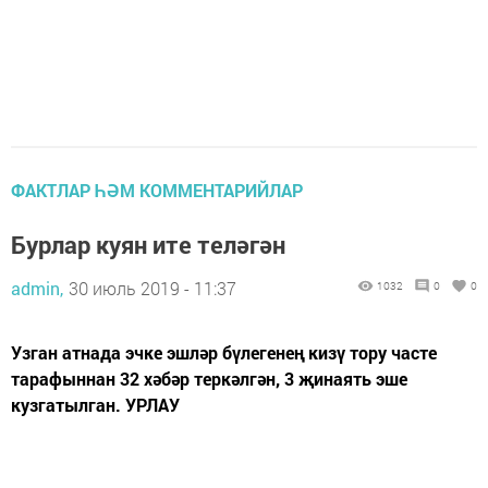
ФАКТЛАР ҺӘМ КОММЕНТАРИЙЛАР
Бурлар куян ите теләгән
admin,
30 июль 2019 - 11:37
1032
0
0
Узган атнада эчке эшләр бүлегенең кизү тору часте
тарафыннан 32 хәбәр теркәлгән, 3 җинаять эше
кузгатылган. УРЛАУ