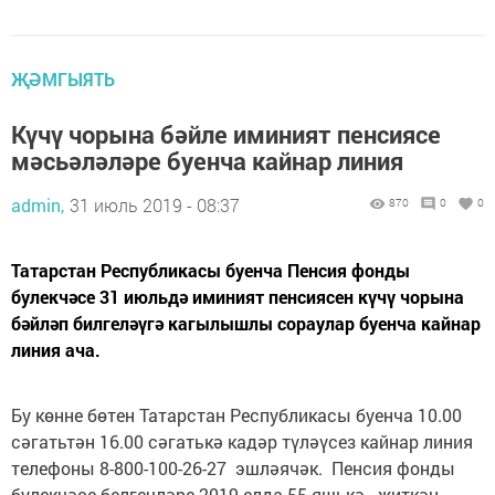
ҖӘМГЫЯТЬ
Күчү чорына бәйле иминият пенсиясе
мәсьәләләре буенча кайнар линия
admin,
31 июль 2019 - 08:37
870
0
0
Татарстан Республикасы буенча Пенсия фонды
булекчәсе 31 июльдә иминият пенсиясен күчү чорына
бәйләп билгеләүгә кагылышлы сораулар буенча кайнар
линия ача.
Бу көнне бөтен Татарстан Республикасы буенча 10.00
сәгатьтән 16.00 сәгатькә кадәр түләүсез кайнар линия
телефоны 8-800-100-26-27 эшләячәк. Пенсия фонды
булекчәсе белгечләре 2019 елда 55 яшькә җиткән