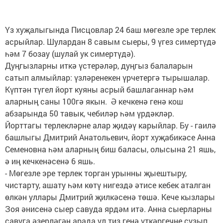
Үз хуҗалыгында Писцовлар 24 баш мөгезле эре терлек
асрыйлар. Шулардан 8 савым сыеры, 9 үгез симертүдә
һәм 7 бозау (шулай ук симертүдә).
Дуңгызларны иткә үстерәләр, дуңгыз балаларын
сатып алмыйлар: үзләренекен үрчетергә тырышалар.
Күптән түгел йорт куяны асрый башлаганнар һәм
аларның саны 100гә якын. Ә кечкенә генә кош
абзарында 50 тавык, чебиләр һәм үрдәкләр.
Йорттагы терлекләрне алар җидәү карыйлар. Бу - гаилә
башлыгы Дмитрий Анатольевич, йорт хуҗабикәсе Анна
Семеновна һәм аларның биш баласы, олысына 21 яшь,
ә иң кечкенәсенә 6 яшь.
- Мөгезле эре терлек торган урынны җыештыру,
чистарту, ашату һәм көтү нигездә әтисе кебек аталган
өлкән уллары Дмитрий җилкәсенә төшә. Кече кызлары
Зоя әнисенә сыер савуда ярдәм итә. Анна сыерларны
савуга әзерләгән арада ул тиз генә үткәргечне сузып,