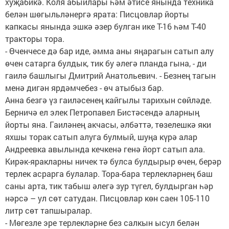
хуҗабикә. Коля абыйлары һәм әтисе янында техника
белән шөгыльләнергә ярата: Писцовлар йорты
капкасы янында эшкә әзер булган ике Т-16 һәм Т-40
тракторы тора.
- Өченчесе дә бар иде, әмма аны яңарагын сатып алу
өчен сатарга булдык, тик бу әлегә планда гына, - ди
гаилә башлыгы Дмитрий Анатольевич. - Безнең тагын
менә дигән ярдәмчебез - өч атыбыз бар.
Анна безгә үз гаиләсенең кайгылы тарихын сөйләде.
Берничә ел элек Петропавел Бистәсендә аларның
йорты яна. Гаиләнең акчасы, әлбәттә, төзелешкә яки
яхшы торак сатып алуга булмый, шуңа күрә алар
Андреевка авылында кечкенә генә йорт сатып ала.
Кирәк-яракларны ничек тә булса булдырыр өчен, берәр
терлек асрарга булалар. Тора-бара терлекләрнең баш
саны арта, тик табыш әлегә зур түгел, булдырган һәр
нәрсә – ул сөт сатудан. Писцовлар көн саен 105-110
литр сөт тапшыралар.
- Мөгезле эре терлекләрне без салкын ысул белән