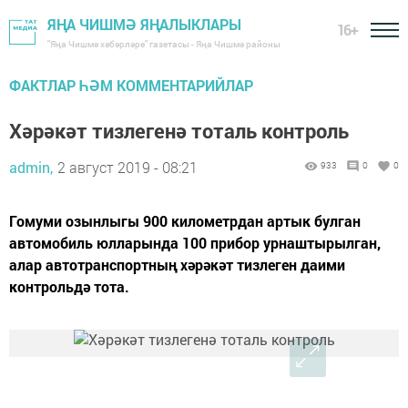
ЯҢА ЧИШМӘ ЯҢАЛЫКЛАРЫ
16+
"Яңа Чишмә хәбәрләре" газетасы - Яңа Чишмә районы
ФАКТЛАР ҺӘМ КОММЕНТАРИЙЛАР
Хәрәкәт тизлегенә тоталь контроль
admin,
2 август 2019 - 08:21
933
0
0
Гомуми озынлыгы 900 километрдан артык булган
автомобиль юлларында 100 прибор урнаштырылган,
алар автотранспортның хәрәкәт тизлеген даими
контрольдә тота.