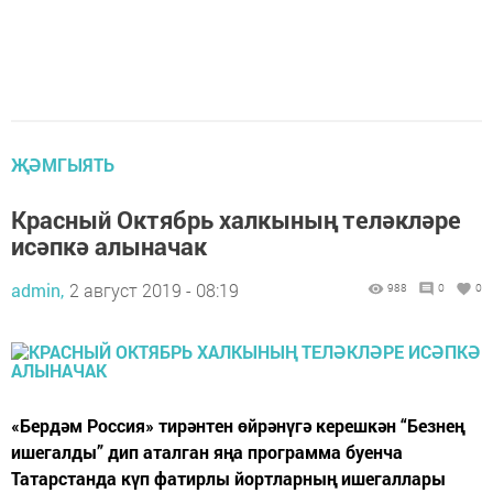
ҖӘМГЫЯТЬ
Красный Октябрь халкының теләкләре
исәпкә алыначак
admin,
2 август 2019 - 08:19
988
0
0
«Бердәм Россия» тирәнтен өйрәнүгә керешкән “Безнең
ишегалды” дип аталган яңа программа буенча
Татарстанда күп фатирлы йортларның ишегаллары