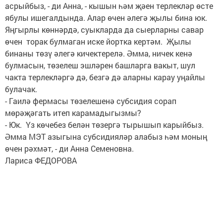
асрыйбыз, - ди Анна, - кышын һәм җәен терлекләр өсте
ябулы ишегалдында. Алар өчен әлегә җылы бина юк.
Яңгырлы көннәрдә, суыкларда да сыерларны савар
өчен торак булмаган иске йортка кертәм. Җылы
бинаны төзү әлегә кичектерелә. Әмма, ничек кенә
булмасын, төзелеш эшләрен башларга вакыт, шул
чакта терлекләргә дә, безгә дә аларны карау уңайлы
булачак.
- Гаилә фермасы төзелешенә субсидия сорап
мөрәҗәгать итеп карамадыгызмы?
- Юк. Үз көчебез белән төзергә тырышып карыйбыз.
Әмма МЭТ азыгына субсидияләр алабыз һәм моның
өчен рәхмәт, - ди Анна Семеновна.
Лариса ФЕДОРОВА