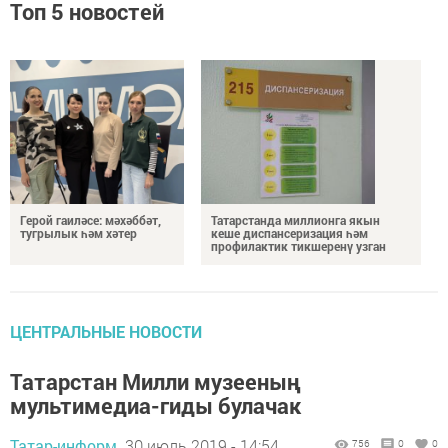
Топ 5 новостей
Герой гаиләсе: мәхәббәт,
Татарстанда миллионга якын
тугрылык һәм хәтер
кеше диспансеризация һәм
профилактик тикшеренү узган
ЦЕНТРАЛЬНЫЕ НОВОСТИ
Татарстан Милли музееның
мультимедиа-гиды булачак
Татар-информ,
30 июль 2019 - 14:54
756
0
0