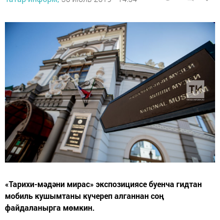
«Тарихи-мәдәни мирас» экспозициясе буенча гидтан
мобиль кушымтаны күчереп алганнан соң
файдаланырга мөмкин.