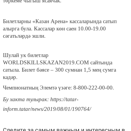
төркеме чыгыш ясаячак.
Билетларны «Казан Арена» кассаларында сатып
алырга була. Кассалар көн саен 10.00-19.00
сәгатьләрдә эшли.
Шулай ук билетлар
WORLDSKILLSKAZAN2019.COM сайтында
сатыла. Билет бәясе – 300 сумнан 1,5 мең сумга
кадәр.
Чемпионатның Элемтә үзәге: 8-800-222-00-00.
Бу хакта тулырак: https://tatar-
inform.tatar/news/2019/08/01/190764/
Следите за самым важным и интересным в