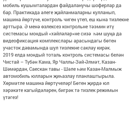
мобиль кушымталардан файдаланучы шоферлар да
бар. Практикада әлеге җайланмаларны кулланып,
машина йөртүче, контроль чиген үтеп, еш кына тизлекне
арттыра. Ә менә өзлексез контрольне тәэмин итү
системасы мондый «хәйләләр»не сизә һәм шуңа да
видеофиксация комплекслары арасындагы бөтен
участок дәвамында шул тизлекне саклау кирәк.
2019 елда мондый тоталь контроль системасы белән
Чистай – Түбән Кама, Яр Чаллы-Зәй-Әлмәт, Казан-
Шәмәрдан, Саескан тавы - Шәле һәм Казан-Малмыж
автомобиль юлларын җиһазлау планлаштырыла.
Хөрмәтле машина йөртүчеләр! Бөтен җирдә юл
хәрәкәте кагыйдәләрен, бигрәк тә тизлек режимын
үтәгез!