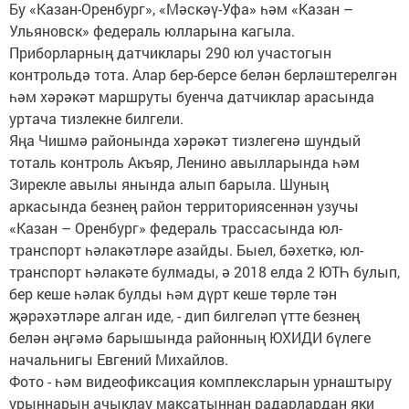
Бу «Казан-Оренбург», «Мәскәү-Уфа» һәм «Казан –
Ульяновск» федераль юлларына кагыла.
Приборларның датчиклары 290 юл участогын
контрольдә тота. Алар бер-берсе белән берләштерелгән
һәм хәрәкәт маршруты буенча датчиклар арасында
уртача тизлекне билгели.
Яңа Чишмә районында хәрәкәт тизлегенә шундый
тоталь контроль Акъяр, Ленино авылларында һәм
Зирекле авылы янында алып барыла. Шуның
аркасында безнең район территориясеннән узучы
«Казан – Оренбург» федераль трассасында юл-
транспорт һәлакәтләре азайды. Быел, бәхеткә, юл-
транспорт һәлакәте булмады, ә 2018 елда 2 ЮТҺ булып,
бер кеше һәлак булды һәм дүрт кеше төрле тән
җәрәхәтләре алган иде, - дип билгеләп үтте безнең
белән әңгәмә барышында районның ЮХИДИ бүлеге
начальнигы Евгений Михайлов.
Фото - һәм видеофиксация комплексларын урнаштыру
урыннарын ачыклау максатыннан радарлардан яки