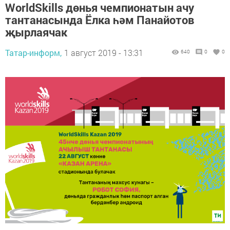
WorldSkills дөнья чемпионатын ачу
тантанасында Ёлка һәм Панайотов
җырлаячак
Татар-информ,
1 август 2019 - 13:31
640
0
0