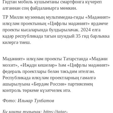
Гидтан мобиль кушымтаны смартфонга күчереп
алганнан соң файдаланырга мөмкин.
ТР Милли музееның мультимедиа-гиды «Мәдәният»
илкүләм проектының «Цифрлы мәдәният» ярдәмче
проекты кысаларында булдырылачак. 2024 елга
кадәр республикада тагын шундый 35 гид барлыкка
килергә тиеш.
Мәдәният» илкүләм проекты Татарстанда «Мәдәни
мохит», «Иҗади кешеләр» һәм «Цифрлы мәдәният»
федераль проектлары белән тәкъдим ителгән.
Республикада илкүләм проектларның гамәлгә
ашырылуына «Бердәм Россия» партиясенең
контроль төркеме күзәтчелек итә.
Фото: Ильнар Тухбатов
Бу хакта тулырак: https://tatar-