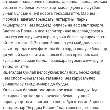
автомашиналар өчен парковка, арканнан шәһәрчек һәм
резин япма белән хоккей тартмасы (җәен дә футбол
уйнап булсын өчен) ясарга тәкъдим итте, Марина
Фролова ишегалларындагы яктырткычларны
яхшыртырга һәм подъезд юлларына асфальт җәяргә,
Светлана Пронина исә территорияне яшелләндерергә
һәм кер киптерү өчен аерым урын билгеләү кирәклеген
әйтте, ә Алексей Захаров балалар уен мәйданчыгын
якын-тирәдәге күп фатирлы йортларда яшәүче балалар
да уйный һәм ял итә алырлык башка иркенрәк һәм
куркынычсызрак (юлдан ераккарак) урынга күчерүне
тәкъдим итте.
Ишегалды буйлап велосукмак (юл) ясау, беседкалар
һәм спорт җиһазлары, таганнар һәм карусельләр
урнаштыру тәкъдимнәре дә булды.
Халыкның барлык тәкъдимнәре язып алынды. Күп
фатирлы йортларда яшәүчеләр белән шундый
очрашулар төгәлләнгәннән соң кабул ителгән барлык
тәкъдимнәр “Бердәм Россия” партиясенең региональ