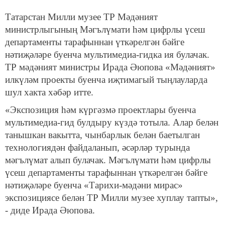
Татарстан Милли музее ТР Мәдәният
министрлыгының Мәгълүмати һәм цифрлы үсеш
департаменты тарафыннан үткәрелгән бәйге
нәтиҗәләре буенча мультимедиа-гидка ия булачак.
ТР мәдәният министры Ирада Әюпова «Мәдәният»
илкүләм проекты буенча иҗтимагый тыңлауларда
шул хакта хәбәр итте.
«Экспозиция һәм күргәзмә проектлары буенча
мультимедиа-гид булдыру күздә тотыла. Алар белән
танышкан вакытта, чынбарлык белән баетылган
технологиядән файдаланып, әсәрләр турында
мәгълүмат алып булачак. Мәгълүмати һәм цифрлы
үсеш департаменты тарафыннан үткәрелгән бәйге
нәтиҗәләре буенча «Тарихи-мәдәни мирас»
экспозициясе белән ТР Милли музее хуплау тапты»,
- диде Ирада Әюпова.