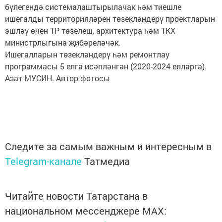
бүлегендә системалаштырылачак һәм тиешле
ишегалды территорияләрен төзекләндерү проектларын
эшләү өчен ТР төзелеш, архитектура һәм ТКХ
министрлыгына җибәреләчәк.
Ишегалларын төзекләндерү һәм ремонтлау
программасы 5 елга исәпләнгән (2020-2024 елларга).
Азат МУСИН. Автор фотосы
Следите за самым важным и интересным в
Telegram-канале
Татмедиа
Читайте новости Татарстана в
национальном мессенджере MАХ: