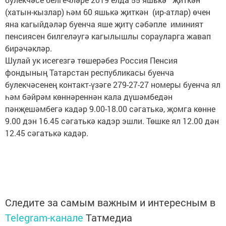
(хатын-кызлар) һәм 60 яшькә җиткән (ир-атлар) өчен
яна кагыйдәләр буенча яше җитү сәбәпле иминият
пенсиясен билгеләугә кагылышлы сорауларга жавап
бирәчәкләр.
Шулай ук исегезгә төшерәбез Россия Пенсия
фондының Татарстан республикасы буенча
булекчәсенең контакт-үзәге 279-27-27 номеры буенча ял
һәм бәйрәм көннәреннән кала дүшәмбедән
пәнҗешәмбегә кадәр 9.00-18.00 сәгатькә, җомга көнне
9.00 дэн 16.45 сәгатькә кадэр эшли. Төшке ял 12.00 дән
12.45 сәгатькә кадәр.
Следите за самым важным и интересным в
Telegram-канале
Татмедиа