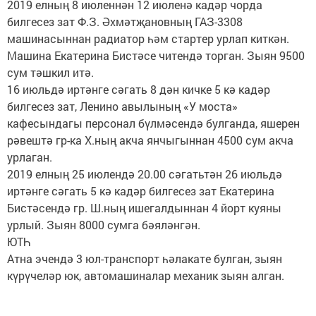
2019 елның 8 июленнән 12 июленә кадәр чорда
билгесез зат Ф.З. Әхмәтҗановның ГАЗ-3308
машинасыннан радиатор һәм стартер урлап киткән.
Машина Екатерина Бистәсе читендә торган. Зыян 9500
сум тәшкил итә.
16 июльдә иртәнге сәгать 8 дән кичке 5 кә кадәр
билгесез зат, Ленино авылының «У моста»
кафесындагы персонал бүлмәсендә булганда, яшерен
рәвештә гр-ка Х.ның акча янчыгыннан 4500 сум акча
урлаган.
2019 елның 25 июлендә 20.00 сәгатьтән 26 июльдә
иртәнге сәгать 5 кә кадәр билгесез зат Екатерина
Бистәсендә гр. Ш.ның ишегалдыннан 4 йорт куяны
урлый. Зыян 8000 сумга бәяләнгән.
ЮТҺ
Атна эчендә 3 юл-транспорт һәлакате булган, зыян
күрүчеләр юк, автомашиналар механик зыян алган.