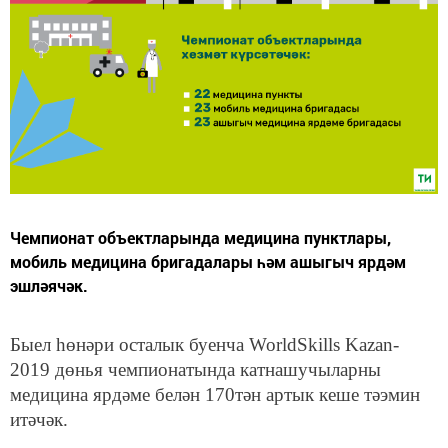
Чемпионат объектларында медицина пунктлары,
мобиль медицина бригадалары һәм ашыгыч ярдәм
эшләячәк.
Быел һөнәри осталык буенча WorldSkills Kazan-
2019 дөнья чемпионатында катнашучыларны
медицина ярдәме белән 170тән артык кеше тәэмин
итәчәк.