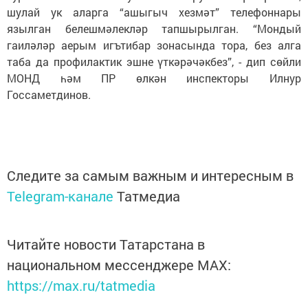
шулай ук аларга “ашыгыч хезмәт” телефоннары
язылган белешмәлекләр тапшырылган. “Мондый
гаиләләр аерым игътибар зонасында тора, без алга
таба да профилактик эшне үткәрәчәкбез”, - дип сөйли
МОНД һәм ПР өлкән инспекторы Илнур
Госсаметдинов.
Следите за самым важным и интересным в
Telegram-канале
Татмедиа
Читайте новости Татарстана в
национальном мессенджере MАХ:
https://max.ru/tatmedia