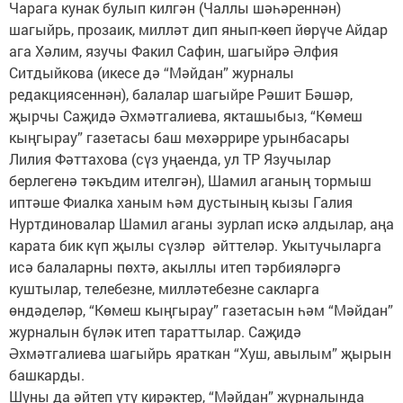
Чарага кунак булып килгән (Чаллы шәһәреннән)
шагыйрь, прозаик, милләт дип янып-көеп йөрүче Айдар
ага Хәлим, язучы Факил Сафин, шагыйрә Әлфия
Ситдыйкова (икесе дә “Мәйдан” журналы
редакциясеннән), балалар шагыйре Рәшит Бәшәр,
җырчы Саҗидә Әхмәтгалиева, якташыбыз, “Көмеш
кыңгырау” газетасы баш мөхәррире урынбасары
Лилия Фәттахова (сүз уңаенда, ул ТР Язучылар
берлегенә тәкъдим ителгән), Шамил аганың тормыш
иптәше Фиалка ханым һәм дустының кызы Галия
Нуртдиновалар Шамил аганы зурлап искә алдылар, аңа
карата бик күп җылы сүзләр әйттеләр. Укытучыларга
исә балаларны пөхтә, акыллы итеп тәрбияләргә
куштылар, телебезне, милләтебезне сакларга
өндәделәр, “Көмеш кыңгырау” газетасын һәм “Мәйдан”
журналын бүләк итеп тараттылар. Саҗидә
Әхмәтгалиева шагыйрь яраткан “Хуш, авылым” җырын
башкарды.
Шуны да әйтеп үтү кирәктер, “Мәйдан” журналында