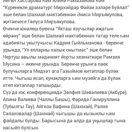
Айгөл Хассарова һәм Алинә Рамазанова һәм
“Күренекле драматург Мирхәйдәр Фәйзи эзләре буйлап”
эше белән Шахмай мәктәбеннән Әнисә Миръякупова,
җитәкчесе Гөлүсә Миръякупова.
Өченче юнәлеш буенча “Якташ язучылар иҗатын
өйрәнү” эше белән Шахмай мәктәбеннән татар теле һәм
әдәбияты укытучысы Кадрия Гыйльманова - беренче
урында, “Ул елларны халык онытмас” эше белән
Чертуш авылы мәдәният йорты хезмәткәре Рәмзия
Мусина – икенче урында. Беренче урынга лаек
булучыларга Мидхәт ага Газыймов китаплар бүләк
итте. Чыгыш ясап, кунакларга һәм музейга да бүләк
итеп китаплар тапшырды.
Сүз дә юк, конференциядә Зөлфия Шәвәлиева (Акбүре),
Алинә Вәлиева (Чаллы Башы), Фәридә Гамируллина
(Тубылгы Тау), Айгизә Вафина (Шахмай), Ралия
Сәлаховалар (Шахмай) чыгышы да кызыклы һәм
файдалы булды. Барысына да алда да уңышлар гына
насыйп булсын.