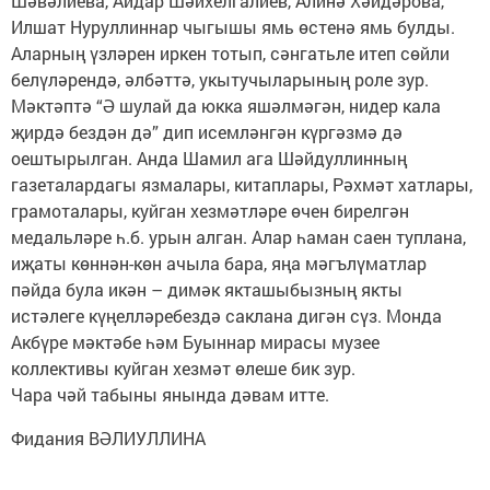
Шәвәлиева, Айдар Шәйхелгалиев, Алинә Хәйдәрова,
Илшат Нуруллиннар чыгышы ямь өстенә ямь булды.
Аларның үзләрен иркен тотып, сәнгатьле итеп сөйли
белүләрендә, әлбәттә, укытучыларының роле зур.
Мәктәптә “Ә шулай да юкка яшәлмәгән, нидер кала
җирдә бездән дә” дип исемләнгән күргәзмә дә
оештырылган. Анда Шамил ага Шәйдуллинның
газеталардагы язмалары, китаплары, Рәхмәт хатлары,
грамоталары, куйган хезмәтләре өчен бирелгән
медальләре һ.б. урын алган. Алар һаман саен туплана,
иҗаты көннән-көн ачыла бара, яңа мәгълүматлар
пәйда була икән – димәк якташыбызның якты
истәлеге күңелләребездә саклана дигән сүз. Монда
Акбүре мәктәбе һәм Буыннар мирасы музее
коллективы куйган хезмәт өлеше бик зур.
Чара чәй табыны янында дәвам итте.
Фидания ВӘЛИУЛЛИНА