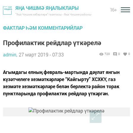
ЯҢА ЧИШМӘ ЯҢАЛЫКЛАРЫ
16+
"Яңа Чишмә хәбәрләре" газетасы - Яңа Чишмә районы
ФАКТЛАР ҺӘМ КОММЕНТАРИЙЛАР
Профилактик рейдлар үткәрелә
admin,
27 март 2019 - 07:33
720
0
0
Агымдагы елның февраль-мартында дәүләт янгын
күзәтчелеге хезмәткәрләре “Кайгырту” ХСХКҮ, газ
хезмәте хезмәткәрләре белән берлектә район торак
пунктларында профилактик рейдлар үткәргән.