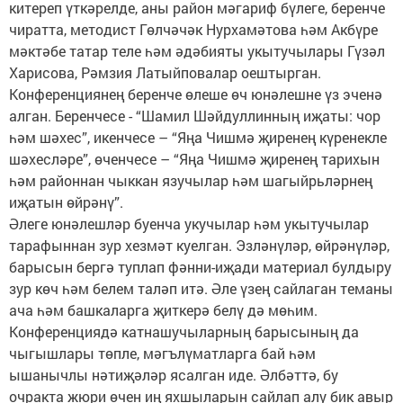
китереп үткәрелде, аны район мәгариф бүлеге, беренче
чиратта, методист Гөлчәчәк Нурхамәтова һәм Акбүре
мәктәбе татар теле һәм әдәбияты укытучылары Гүзәл
Харисова, Рәмзия Латыйповалар оештырган.
Конференциянең беренче өлеше өч юнәлешне үз эченә
алган. Беренчесе - “Шамил Шәйдуллинның иҗаты: чор
һәм шәхес”, икенчесе – “Яңа Чишмә җиренең күренекле
шәхесләре”, өченчесе – “Яңа Чишмә җиренең тарихын
һәм районнан чыккан язучылар һәм шагыйрьләрнең
иҗатын өйрәнү”.
Әлеге юнәлешләр буенча укучылар һәм укытучылар
тарафыннан зур хезмәт куелган. Эзләнүләр, өйрәнүләр,
барысын бергә туплап фәнни-иҗади материал булдыру
зур көч һәм белем таләп итә. Әле үзең сайлаган теманы
ача һәм башкаларга җиткерә белү дә мөһим.
Конференциядә катнашучыларның барысының да
чыгышлары төпле, мәгълүматларга бай һәм
ышанычлы нәтиҗәләр ясалган иде. Әлбәттә, бу
очракта жюри өчен иң яхшыларын сайлап алу бик авыр