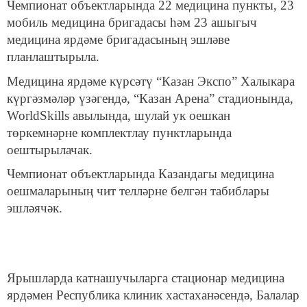
Чемпионат объектларында 22 медицина пункты, 23
мобиль медицина бригадасы һәм 23 ашыгыч
медицина ярдәме бригадасының эшләве
планлаштырыла.
Медицина ярдәме күрсәтү “Казан Экспо” Халыкара
күргәзмәләр үзәгендә, “Казан Арена” стадионында,
WorldSkills авылында, шулай ук оешкан
төркемнәрне комплектлау пунктларында
оештырылачак.
Чемпионат объектларында Казандагы медицина
оешмаларының чит телләрне белгән табиблары
эшләячәк.
Ярышларда катнашучыларга стационар медицина
ярдәмен Республика клиник хастаханәсендә, Балалар