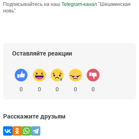
Подписывайтесь на наш
Telegram-канал
"Шешминская
новь"
Оставляйте реакции
0
0
0
0
0
Расскажите друзьям