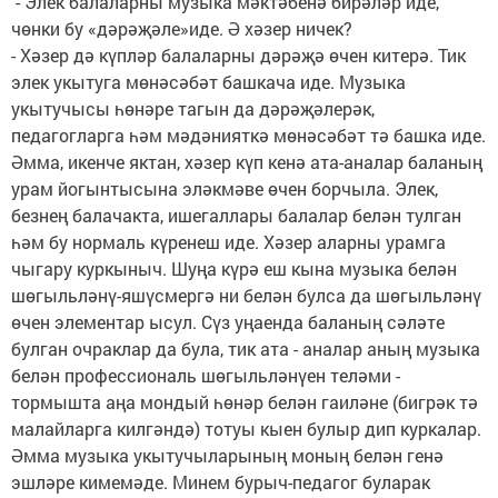
- Элек балаларны музыка мәктәбенә бирәләр иде,
чөнки бу «дәрәҗәле»иде. Ә хәзер ничек?
- Хәзер дә күпләр балаларны дәрәҗә өчен китерә. Тик
элек укытуга мөнәсәбәт башкача иде. Музыка
укытучысы һөнәре тагын да дәрәҗәлерәк,
педагогларга һәм мәдәнияткә мөнәсәбәт тә башка иде.
Әмма, икенче яктан, хәзер күп кенә ата-аналар баланың
урам йогынтысына эләкмәве өчен борчыла. Элек,
безнең балачакта, ишегаллары балалар белән тулган
һәм бу нормаль күренеш иде. Хәзер аларны урамга
чыгару куркыныч. Шуңа күрә еш кына музыка белән
шөгыльләнү-яшүсмергә ни белән булса да шөгыльләнү
өчен элементар ысул. Сүз уңаенда баланың сәләте
булган очраклар да була, тик ата - аналар аның музыка
белән профессиональ шөгыльләнүен теләми -
тормышта аңа мондый һөнәр белән гаиләне (бигрәк тә
малайларга килгәндә) тотуы кыен булыр дип куркалар.
Әмма музыка укытучыларының моның белән генә
эшләре кимемәде. Минем бурыч-педагог буларак