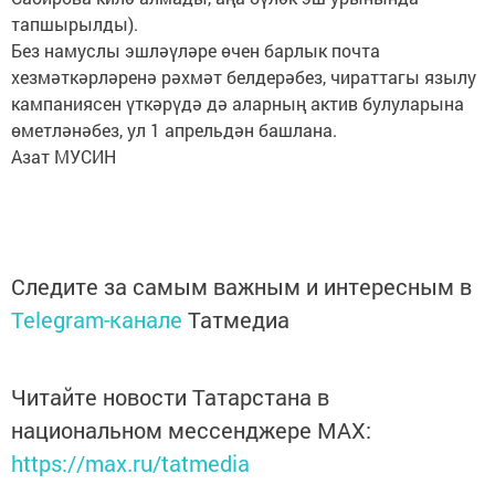
тапшырылды).
Без намуслы эшләүләре өчен барлык почта
хезмәткәрләренә рәхмәт белдерәбез, чираттагы язылу
кампаниясен үткәрүдә дә аларның актив булуларына
өметләнәбез, ул 1 апрельдән башлана.
Азат МУСИН
Следите за самым важным и интересным в
Telegram-канале
Татмедиа
Читайте новости Татарстана в
национальном мессенджере MАХ:
https://max.ru/tatmedia