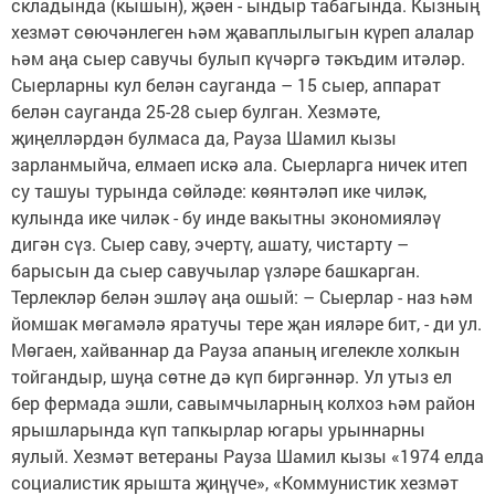
складында (кышын), җәен - ындыр табагында. Кызның
хезмәт сөючәнлеген һәм җаваплылыгын күреп алалар
һәм аңа сыер савучы булып күчәргә тәкъдим итәләр.
Сыерларны кул белән сауганда – 15 сыер, аппарат
белән сауганда 25-28 сыер булган. Хезмәте,
җиңелләрдән булмаса да, Рауза Шамил кызы
зарланмыйча, елмаеп искә ала. Сыерларга ничек итеп
су ташуы турында сөйләде: көянтәләп ике чиләк,
кулында ике чиләк - бу инде вакытны экономияләү
дигән сүз. Сыер саву, эчертү, ашату, чистарту –
барысын да сыер савучылар үзләре башкарган.
Терлекләр белән эшләү аңа ошый: – Сыерлар - наз һәм
йомшак мөгамәлә яратучы тере җан ияләре бит, - ди ул.
Мөгаен, хайваннар да Рауза апаның игелекле холкын
тойгандыр, шуңа сөтне дә күп биргәннәр. Ул утыз ел
бер фермада эшли, савымчыларның колхоз һәм район
ярышларында күп тапкырлар югары урыннарны
яулый. Хезмәт ветераны Рауза Шамил кызы «1974 елда
социалистик ярышта җиңүче», «Коммунистик хезмәт