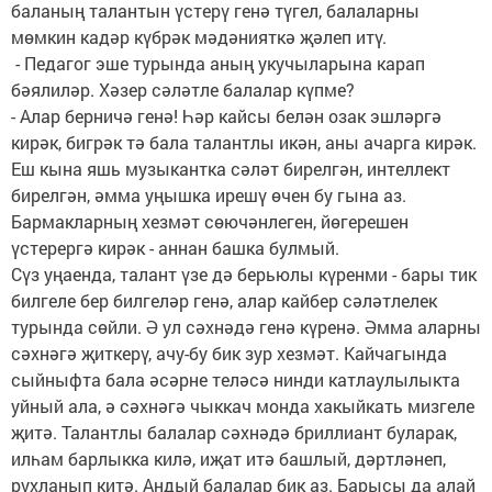
баланың талантын үстерү генә түгел, балаларны
мөмкин кадәр күбрәк мәдәнияткә җәлеп итү.
- Педагог эше турында аның укучыларына карап
бәялиләр. Хәзер сәләтле балалар күпме?
- Алар берничә генә! Һәр кайсы белән озак эшләргә
кирәк, бигрәк тә бала талантлы икән, аны ачарга кирәк.
Еш кына яшь музыкантка сәләт бирелгән, интеллект
бирелгән, әмма уңышка ирешү өчен бу гына аз.
Бармакларның хезмәт сөючәнлеген, йөгерешен
үстерергә кирәк - аннан башка булмый.
Сүз уңаенда, талант үзе дә берьюлы күренми - бары тик
билгеле бер билгеләр генә, алар кайбер сәләтлелек
турында сөйли. Ә ул сәхнәдә генә күренә. Әмма аларны
сәхнәгә җиткерү, ачу-бу бик зур хезмәт. Кайчагында
сыйныфта бала әсәрне теләсә нинди катлаулылыкта
уйный ала, ә сәхнәгә чыккач монда хакыйкать мизгеле
җитә. Талантлы балалар сәхнәдә бриллиант буларак,
илһам барлыкка килә, иҗат итә башлый, дәртләнеп,
рухланып китә. Андый балалар бик аз. Барысы да алай