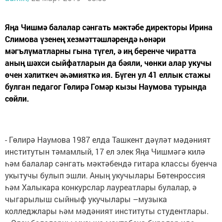
Яңа Чишмә балалар сәнгать мәктәбе директоры Ирина
Слимова үзенең хезмәттәшләрендә һөнәри
мәгълүматларны гына түгел, ә иң беренче чиратта
аның шәхси сыйфатларын да бәяли, чөнки алар укучы
өчен хәлиткеч әһәмияткә ия. Бүген ул 41 еллык стажы
булган педагог Гөлирә Гомәр кызы Наумова турында
сөйли.
- Гөлирә Наумова 1987 елда Ташкент дәүләт мәдәният
институтын тәмамлый, 17 ел элек Яңа Чишмәгә килә
һәм балалар сәнгать мәктәбендә гитара классы буенча
укытучы булып эшли. Аның укучылары Бөтенроссия
һәм Халыкара конкурслар лауреатлары булалар, ә
чыгарылыш сыйныф укучылары –музыка
колледжлары һәм мәдәният институты студентлары.