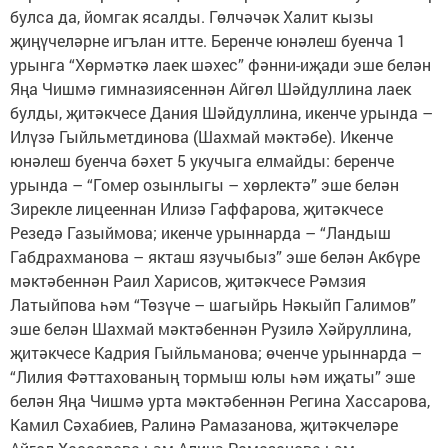
булса да, йомгак ясалды. Гөлчәчәк Халит кызы
җиңүчеләрне игълан итте. Беренче юнәлеш буенча 1
урынга “Хөрмәткә лаек шәхес” фәнни-иҗади эше белән
Яңа Чишмә гимназиясеннән Айгөл Шәйдуллина лаек
булды, җитәкчесе Дания Шәйдуллина, икенче урында –
Илүзә Гыйльметдинова (Шахмай мәктәбе). Икенче
юнәлеш буенча бәхет 5 укучыга елмайды: беренче
урында – “Гомер озынлыгы – хөрлектә” эше белән
Зирекле лицееннан Илизә Гаффарова, җитәкчесе
Резедә Газыймова; икенче урыннарда – “Ландыш
Габдрахманова – якташ язучыбыз” эше белән Акбүре
мәктәбеннән Раил Харисов, җитәкчесе Рәмзия
Латыйпова һәм “Төзүче – шагыйрь Нәкыйп Галимов”
эше белән Шахмай мәктәбеннән Рузилә Хәйруллина,
җитәкчесе Кадрия Гыйльманова; өченче урыннарда –
“Лилия Фәттахованың тормыш юлы һәм иҗаты” эше
белән Яңа Чишмә урта мәктәбеннән Регина Хассарова,
Камил Сәхабиев, Ралинә Рамазанова, җитәкчеләре