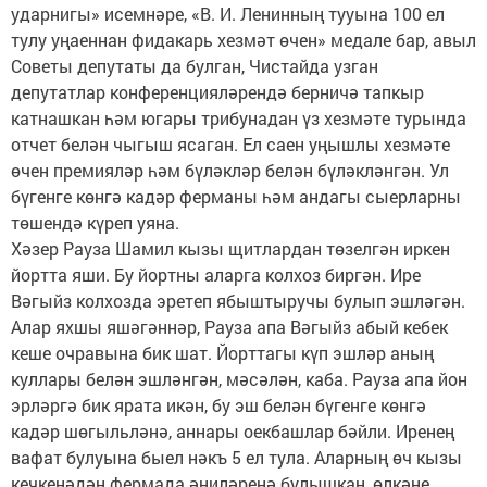
ударнигы» исемнәре, «В. И. Ленинның тууына 100 ел
тулу уңаеннан фидакарь хезмәт өчен» медале бар, авыл
Советы депутаты да булган, Чистайда узган
депутатлар конференцияләрендә берничә тапкыр
катнашкан һәм югары трибунадан үз хезмәте турында
отчет белән чыгыш ясаган. Ел саен уңышлы хезмәте
өчен премияләр һәм бүләкләр белән бүләкләнгән. Ул
бүгенге көнгә кадәр ферманы һәм андагы сыерларны
төшендә күреп уяна.
Хәзер Рауза Шамил кызы щитлардан төзелгән иркен
йортта яши. Бу йортны аларга колхоз биргән. Ире
Вәгыйз колхозда эретеп ябыштыручы булып эшләгән.
Алар яхшы яшәгәннәр, Рауза апа Вәгыйз абый кебек
кеше очравына бик шат. Йорттагы күп эшләр аның
куллары белән эшләнгән, мәсәлән, каба. Рауза апа йон
эрләргә бик ярата икән, бу эш белән бүгенге көнгә
кадәр шөгыльләнә, аннары оекбашлар бәйли. Иренең
вафат булуына быел нәкъ 5 ел тула. Аларның өч кызы
кечкенәдән фермада әниләренә булышкан, өлкәне