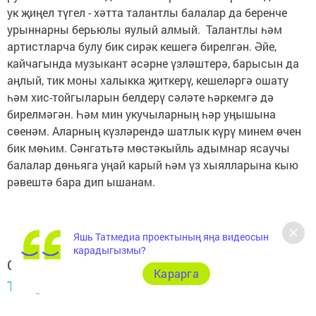
ук җиңел түгел - хәтта талантлы балалар да беренче
урыннарны берьюлы яулый алмый. Талантлы һәм
артистларча булу бик сирәк кешегә бирелгән. Әйе,
кайчагында музыкант әсәрне үзләштерә, барысын да
аңлый, тик моны халыкка җиткерү, кешеләргә ошату
һәм хис-тойгыларын белдерү сәләте һәркемгә дә
бирелмәгән. Һәм мин укучыларның һәр уңышына
сөенәм. Аларның күзләрендә шатлык күрү минем өчен
бик мөһим. Сәнгатьтә мөстәкыйль адымнар ясаучы
балалар дөньяга уңай карый һәм үз хыялларына кыю
рәвештә бара дип ышанам.
Яшь Татмедиа проектының яңа видеосын
карадыгызмы?
Следите за самым важным и интересным в
Карарга
Telegram-канале
Татмедиа