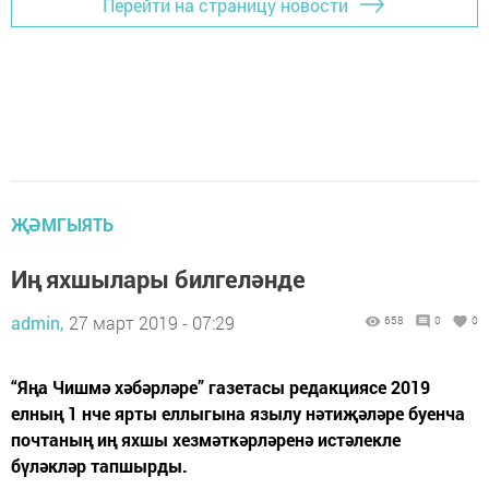
Перейти на страницу новости
ҖӘМГЫЯТЬ
Иң яхшылары билгеләнде
admin,
27 март 2019 - 07:29
658
0
0
“Яңа Чишмә хәбәрләре” газетасы редакциясе 2019
елның 1 нче ярты еллыгына язылу нәтиҗәләре буенча
почтаның иң яхшы хезмәткәрләренә истәлекле
бүләкләр тапшырды.