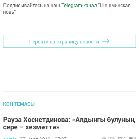
Подписывайтесь на наш
Telegram-канал
"Шешминская
новь"
Перейти на страницу новости
КӨН ТЕМАСЫ
Рауза Хөснетдинова: «Алдынгы булуның
сере – хезмәттә»
1220
0
0