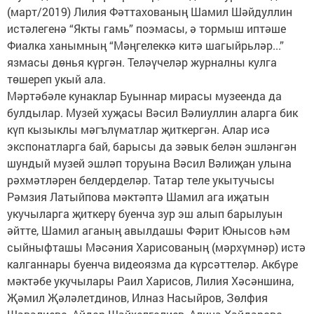
(март/2019) Лилия Фәттахованың Шамил Шәйдуллин
истәлегенә “Якты гамь” поэмасы, ә тормыш иптәше
Фиалка ханымның “Мәңгелеккә китә шагыйрьләр...”
язмасы дөнья күргән. Теләүчеләр журналны кулга
төшереп укый ала.
Мәртәбәле кунаклар Буыннар мирасы музеенда да
булдылар. Музей хуҗасы Вәсил Вәлиуллин аларга бик
күп кызыклы мәгълүматлар җиткергән. Алар исә
экспонатларга бай, барысы да зәвык белән эшләнгән
шундый музей эшләп торуына Вәсил Вәлиҗан улына
рәхмәтләрен белдерделәр. Татар теле укытучысы
Рәмзия Латыйпова мәктәптә Шамил ага иҗатын
укучыларга җиткерү буенча зур эш алып барылуын
әйтте, Шамил аганың авылдашы Фәрит Юнысов һәм
сыйныфташы Мәсәния Харисованың (мәрхүмнәр) истә
калганнары буенча видеоязма да күрсәттеләр. Акбүре
мәктәбе укучылары Раил Харисов, Лилия Хәсәншина,
Җәмил Җәләлетдинов, Илназ Насыйров, Зөлфия