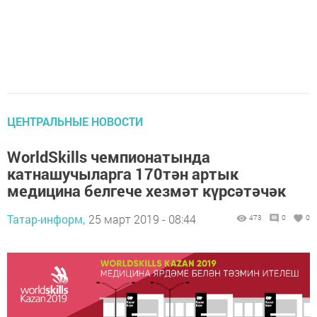
ЦЕНТРАЛЬНЫЕ НОВОСТИ
WorldSkills чемпионатында
катнашучыларга 170тән артык
медицина белгече хезмәт күрсәтәчәк
Татар-информ,
25 март 2019 - 08:44
473
0
0