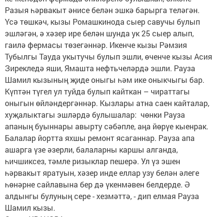
Разыя һәрвакыт әнисе белән эшкә барырга теләгән.
Үсә төшкәч, кызы Ромашкинода сыер савучы булып
эшләгән, ә хәзер ире белән шунда ук 25 сыер алып,
гаилә фермасы төзегәннәр. Икенче кызы Рәмзия
Тубылгы Тауда укытучы булып эшли, өченче кызы Асия
Зирекледә яши, Ямашта нефтьчеләрдә эшли. Рауза
Шамил кызының җиде оныгы һәм ике оныкчыгы бар.
Күптән түгел ул туйда булып кайткан – чираттагы
оныгын өйләндергәннәр. Кызлары атна саен кайталар,
хуҗалыктагы эшләрдә булышалар: чөнки Рауза
апаның буыннары авырту сәбәпле, аңа йөрүе кыенрак.
Балалар йортта яхшы ремонт ясаганнар. Рауза апа
ашарга үзе әзерли, балаларны каршы алганда,
һичшиксез, тәмле ризыклар пешерә. Ул үз эшен
һәрвакыт яратуын, хәзер инде еллар узу белән әлеге
һөнәрне сайлавына бер дә үкенмәвен белдерде. Ә
алдынгы булуның сере - хезмәттә, - дип елмая Рауза
Шамил кызы.