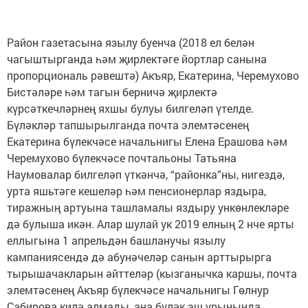
Район газетасына язылу буенча (2018 ел белән
чагыштырганда һәм җирлектәге йортлар санына
пропорциональ рәвештә) Акъяр, Екатерина, Черемухово
Бистәләре һәм тагын берничә җирлектә
күрсәткечләрнең яхшы булуы билгеләп үтелде.
Бүләкләр тапшырылганда почта элемтәсенең
Екатерина бүлекчәсе начальнигы Елена Ерашова һәм
Черемухово бүлекчәсе почтальоны Татьяна
Наумовалар билгеләп үткәнчә, “районка”ны, нигездә,
урта яшьтәге кешеләр һәм пенсионерлар яздыра,
тиражның артуына ташламалы яздыру ункөнлекләре
дә булыша икән. Алар шулай ук 2019 елның 2 нче ярты
еллыгына 1 апрельдән башланучы язылу
кампаниясендә дә абунәчеләр санын арттырырга
тырышачакларын әйттеләр (кызганычка каршы, почта
элемтәсенең Акъяр бүлекчәсе начальнигы Гөлнур
Сабирова килә алмады, аңа бүләк эш урынында