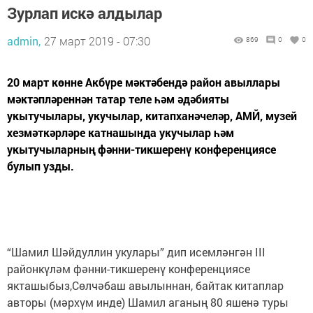
Зурлап искә алдылар
admin,
27 март 2019 - 07:30
869
0
0
20 март көнне Акбүре мәктәбендә район авыллары
мәктәпләреннән татар теле һәм әдәбияты
укытучылары, укучылар, китапханәчеләр, АМЙ, музей
хезмәткәрләре катнашында укучылар һәм
укытучыларның фәнни-тикшеренү конференциясе
булып узды.
“Шамил Шәйдуллин укулары” дип исемләнгән III
районкүләм фәнни-тикшеренү конференциясе
якташыбыз,Сөлчәбаш авылыннан, байтак китаплар
авторы (мәрхүм инде) Шамил аганың 80 яшенә туры