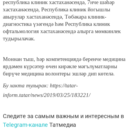
республика клиник хастаханәсендә, 7нче шәһәр
хастаханәсендә, Республика клиник йогышлы
авырулар хастаханәсендә, Төбәкара клиник-
диагностика үзәгендә һәм Республика клиник
офтальмология хастаханәсендә алырга мөмкинлек
тудырылачак.
Моннан тыш, һәр компетенциядә беренче медицина
ярдәмен күрсәтер өчен кирәкле мәгълүматларны
бирүче медицина волонтеры эшләр дип көтелә.
Бу хакта тулырак: https://tatar-
inform.tatar/news/2019/03/25/183221/
Следите за самым важным и интересным в
Telegram-канале
Татмедиа