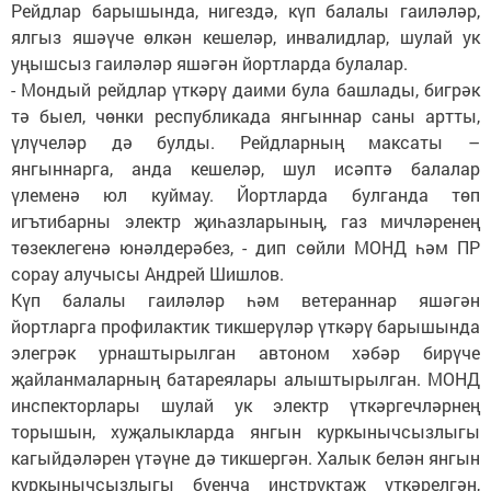
Рейдлар барышында, нигездә, күп балалы гаиләләр,
ялгыз яшәүче өлкән кешеләр, инвалидлар, шулай ук
уңышсыз гаиләләр яшәгән йортларда булалар.
- Мондый рейдлар үткәрү даими була башлады, бигрәк
тә быел, чөнки республикада янгыннар саны артты,
үлүчеләр дә булды. Рейдларның максаты –
янгыннарга, анда кешеләр, шул исәптә балалар
үлеменә юл куймау. Йортларда булганда төп
игътибарны электр җиһазларының, газ мичләренең
төзеклегенә юнәлдерәбез, - дип сөйли МОНД һәм ПР
сорау алучысы Андрей Шишлов.
Күп балалы гаиләләр һәм ветераннар яшәгән
йортларга профилактик тикшерүләр үткәрү барышында
элегрәк урнаштырылган автоном хәбәр бирүче
җайланмаларның батареялары алыштырылган. МОНД
инспекторлары шулай ук электр үткәргечләрнең
торышын, хуҗалыкларда янгын куркынычсызлыгы
кагыйдәләрен үтәүне дә тикшергән. Халык белән янгын
куркынычсызлыгы буенча инструктаж үткәрелгән,