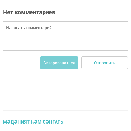
Нет комментариев
Отправить
Авторизоваться
МӘДӘНИЯТ ҺӘМ СӘНГАТЬ