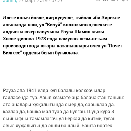
admin,
27 март 2019 - 07:27
Әлеге көләч йөзле, киң күңелле, тыйнак әби Зирекле
авылында яши, ул “Кичуй” колхозының элеккеге
алдынгы сыер савучысы Рауза Шамил кызы
Хөснетдинова.1973 елда намуслы хезмәте һәм
производствода югары казанышлары өчен ул "Почет
Билгесе” ордены белән бүләкләнә.
Рауза апа 1941 елда күп балалы колхозчылар
гаиләсендә туа. Авыл хезмәте аңа балачактан таныш:
ата-аналары хуҗалыгында сыер да, сарыклар да,
казлар да, башка мал-туар да булган. Шуңа күрә 8
сыйныфны тәмамлагач, ул беркая да китми, туган
авыл хуҗалыгында эшли башлый. Башта бөртек