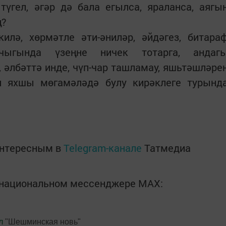
түгел, әгәр дә бала егылса, яраланса, аягы
ң?
ә, хөрмәтле әти-әниләр, әйдәгез, битара
чыгында үзеңне ничек тотарга, андаг
 әлбәттә инде, чүп-чар ташламау, яшьтәшләре
н яхшы мөгамәләдә булу кирәклеге турынд
интересным в
Telegram-канале
Татмедиа
в национальном мессенджере MАХ:
л
"Шешминская новь"