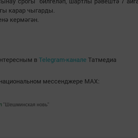
 сынау срогы билгеләп, шартлы рәвештә 7 айг
гы карар чыгарды.
енә кермәгән.
интересным в
Telegram-канале
Татмедиа
в национальном мессенджере MАХ:
л
"Шешминская новь"