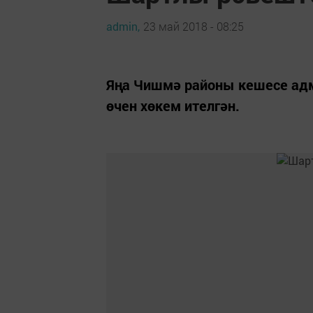
admin,
23 май 2018 - 08:25
Яңа Чишмә районы кешесе адм
өчен хөкем ителгән.