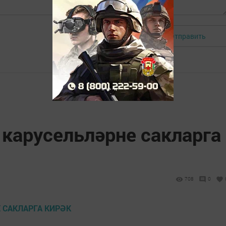
Отправить
Авторизоваться
 карусельләрне сакларга
708
0