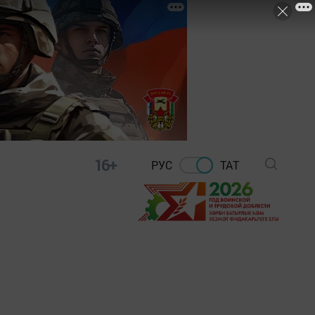
16+
РУС
ТАТ