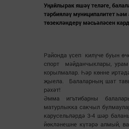
Уңайлырак яшәү теләге, балал
тәрбияләү муниципалитет һәм
төзекләндерү мәсьәләсен карди
Районда үсеп килүче буын өче
спорт мәйданчыклары, урам
корылмалар. Һәр көнне иртәд
җыела. Балаларның шат тав
рәхәт!
Әмма игътибарны балала
матурлыкка сакчыл булмаула
карусельләрдә 3-4 шәр балан
йөкләнешне күтәрә алмый, ват