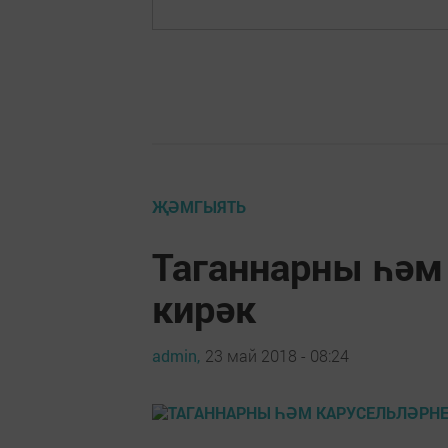
ҖӘМГЫЯТЬ
Таганнарны һәм
кирәк
admin,
23 май 2018 - 08:24