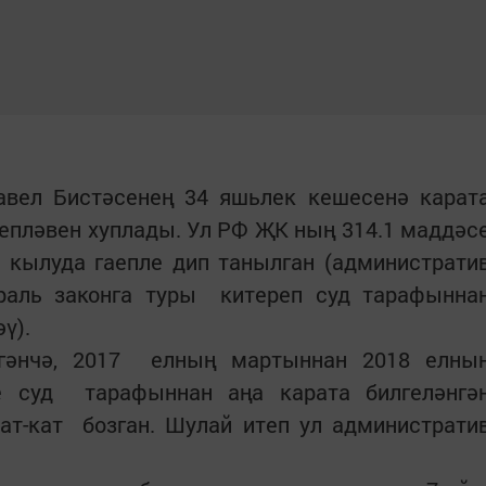
авел Бистәсенең 34 яшьлек кешесенә карат
епләвен хуплады. Ул РФ ҖК ның 314.1 маддәс
 кылуда гаепле дип танылган (администрати
раль законга туры китереп суд тарафынна
ү).
әнчә, 2017 елның мартыннан 2018 елны
е суд тарафыннан аңа карата билгеләнгә
ат-кат бозган. Шулай итеп ул администрати