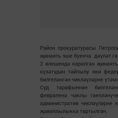
Район прокуратурасы Петроп
җинаять эше буенча дәүләт га
2 өлешендә каралган җинаять
күзәтүдән тайпылу яки феде
билгеләнгән чикләүләрне үтәмә
Суд тарафыннан билгеләнг
февраленә чаклы гаепләнүч
административ чикләүләрне к
җаваплылыкка тартылган.