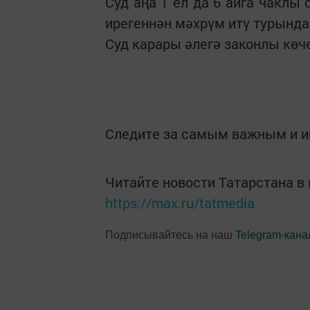
Суд аңа 1 ел да 6 айга чаклы
ирегеннән мәхрүм итү турында
Суд карары әлегә законлы көч
Следите за самым важным и 
Читайте новости Татарстана 
https://max.ru/tatmedia
Подписывайтесь на наш
Telegram-кана