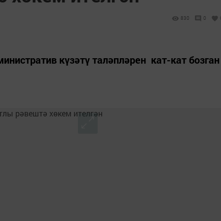
830
0
инистратив күзәтү таләпләрен кат-кат бозган