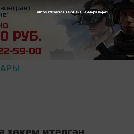
5
Автоматическое закрытие баннера через
ЛАРЫ
 хөкем ителгән