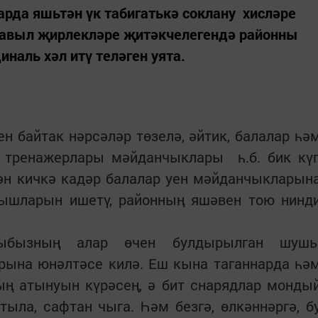
арда яшьтән үк табигатькә соклану хисләре
 авыл җирлекләре җитәкчелегендә районны
наль хәл итү теләген уята.
н байтак нәрсәләр төзелә, әйтик, балалар һә
 тренажерлары мәйданчыклары һ.б. бик кү
ән кичкә кадәр балалар уен мәйданчыкларын
ышларын ишетү, районның яшәвен тою нинд
рыбызның алар өчен булдырылган шуш
рына юнәлтәсе килә. Еш кына таганнарда һә
ың атынуын күрәсең, ә бит снарядлар монды
ыла, сафтан чыга. Һәм безгә, өлкәннәргә, б