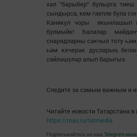
хәл “барыбер“ булырга тиеш 
сындырса, кем гаепле була со
Каникул чоры якынлашып кил
булмыйк! Балалар мәйдан
снарядларны сакчыл тоту һәм,
һәм кечерәк дусларың белә
сөйләшүләр алып барыгыз.
Следите за самым важным и 
Читайте новости Татарстана 
https://max.ru/tatmedia
Подписывайтесь на наш
Telegram-кана