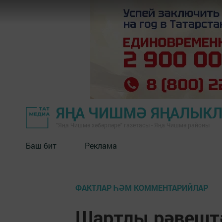
ЯҢА ЧИШМӘ ЯҢАЛЫК
"Яңа Чишмә хәбәрләре" газетасы - Яңа Чишмә районы
Баш бит
Реклама
ФАКТЛАР ҺӘМ КОММЕНТАРИЙЛАР
Шартлы рәвештә