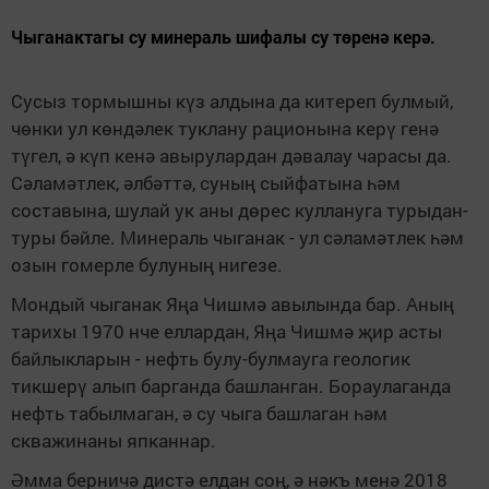
Чыганактагы су минераль шифалы су төренә керә.
Сусыз тормышны күз алдына да китереп булмый,
чөнки ул көндәлек туклану рационына кер
ү
г
енә
түгел
,
ә
күп кенә авырулардан дәвалау чарасы да.
Сәламәтлек
, әлбәттә,
суның сыйфатына һәм
составына, шулай ук аны дөрес куллануга турыдан-
туры бәйле. Минераль чыганак
-
ул сәламәтлек һәм
озын гомер
ле булуның
нигезе.
Мондый чыганак Яңа Чишмә авылында бар. Аның
тарихы 1970 нч
е
еллардан, Яңа Чишмә җир асты
байлыкларын
-
нефть булу-булмауга геологик
тикшерү алып барганда башлан
ган
. Бораулаганда
нефть табылмаган, ә су чыга башлаган һәм
скважинаны
япканнар
.
Әмма берничә дистә елдан соң, ә нәкъ менә 2018