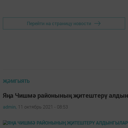
Перейти на страницу новости
ҖӘМГЫЯТЬ
Яңа Чишмә районының җитештерү алдын
admin,
11 октябрь 2021 - 08:53