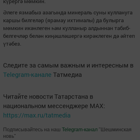
күрергә мөмкин.
Әлеге язмабыз азагында минераль суны куллануга
каршы билгеләр (ярамау ихтималы) да булырга
мөмкин икәнлеген һәм кулланыр алдыннан табиб-
белгечләр белән киңәшләшергә кирәклеген дә әйтеп
үтәбез.
Следите за самым важным и интересным в
Telegram-канале
Татмедиа
Читайте новости Татарстана в
национальном мессенджере MАХ:
https://max.ru/tatmedia
Подписывайтесь на наш
Telegram-канал
"Шешминская
новь"