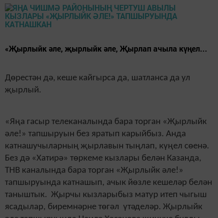
«Җырлыйк әле, җырлыйк әле, Җырлап ачыла күңел...
Дөрестән дә,
кеше кайгырса да, шатланса да
ул
җырлый.
«Яңа гасыр телеканалында бара торган «Җырлыйк
әле
!
» тапшыруын без яратып карыйбыз. Анда
катнашучыларның җырлавын тыңлап, күңел сөенә.
Без дә «Хатирә» төркеме кызлары белән Казанда,
ТНВ каналында бара торган «Җырлыйк әле
!»
тапшыруында катнашып, ачык йөзле кешеләр белән
таныштык.
Җырчы кызларыбыз матур итеп чыгыш
ясадылар, биремнәрне төгәл үтәделәр. Җырлыйк