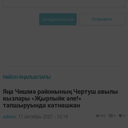
Отправить
Авторизоваться
РАЙОН ЯҢАЛЫКЛАРЫ
Яңа Чишмә районының Чертуш авылы
кызлары «Җырлыйк әле!»
тапшыруында катнашкан
admin,
11 октябрь 2021 - 10:16
523
0
0