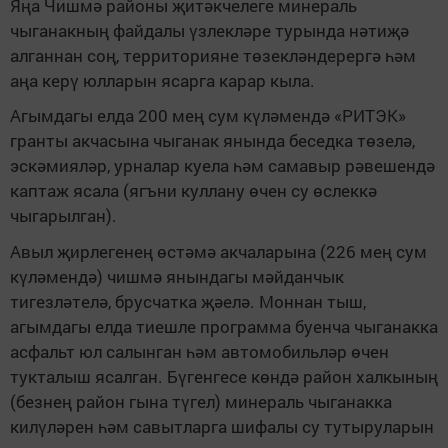
Яңа Чишмә районы җитәкчелеге минераль
чыганакның файдалы үзлекләре турында нәтиҗә
алганнан соң, территорияне төзекләндерергә һәм
аңа керү юлларын ясарга карар кыла.
Агымдагы елда 200 мең сум күләмендә «РИТЭК»
гранты акчасына чыганак янында беседка төзелә,
эскәмияләр, урналар куела һәм самавыр рәвешендә
каптаж ясала (ягъни куллану өчен су өслеккә
чыгарылган).
Авыл җирлегенең өстәмә акчаларына (226 мең сум
күләмендә) чишмә янындагы мәйданчык
тигезләтелә, брусчатка җәелә. Моннан тыш,
агымдагы елда тиешле программа буенча чыганакка
асфальт юл салынган һәм автомобильләр өчен
тукталыш ясалган. Бүгенгесе көндә район халкының
(безнең район гына түгел) минераль чыганакка
килүләрен һәм савытларга шифалы су тутыруларын