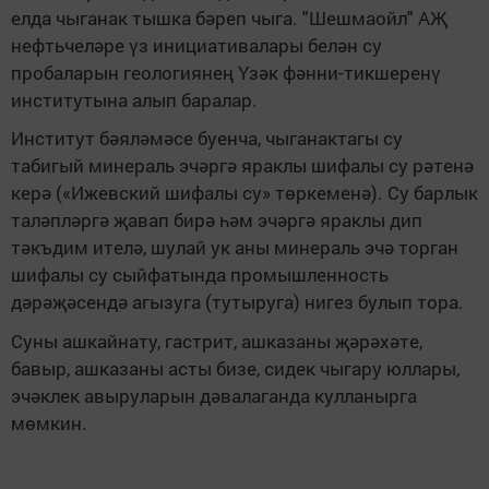
елда чыганак тышка
бәреп
чыга. "Шешмаойл" АҖ
нефтьчеләре үз инициатива
лар
ы белән су
пробаларын
геологиянең
Ү
зәк фәнни-тикшеренү
институты
на
алып бар
а
лар.
Институт бәяләмәсе буенча, чыганактагы су
табигый минераль эчәргә яраклы шифалы су рәтенә
керә («Ижевский шифалы су» төркеменә). Су барлык
таләпләргә җавап бирә һәм эчәргә яраклы дип
тәкъдим ителә, шулай ук аны минераль эчә торган
шифалы су сыйфатында промышленность
дәрәҗәсендә агызуга (тутыруга) нигез булып тора.
Суны ашкайнату, гастрит, ашказаны җәрәхәте,
бавыр, ашказаны асты бизе, сидек чыгару юллары,
эчәклек авыруларын дәвалаганда кулланырга
мөмкин.