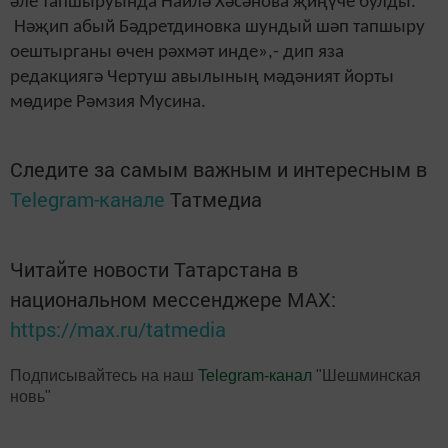
әле тапшыруында Наилә Хәсәнова җиңүче булды.
Нәҗип абый Бәдретдиновка шундый шәп тапшыру
оештырганы өчен рәхмәт инде»,- дип яза
редакциягә Чертуш авылының мәдәният йорты
мөдире Рәмзия Мусина.
Следите за самым важным и интересным в
Telegram-канале
Татмедиа
Читайте новости Татарстана в
национальном мессенджере MАХ:
https://max.ru/tatmedia
Подписывайтесь на наш
Telegram-канал
"Шешминская
новь"