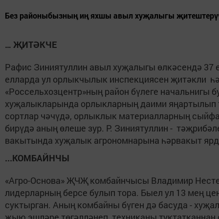
Без районыбызның иң яхшы авыл хуҗалыгы җитештерүч
… ҖИТӘКЧЕ
Рафис Зиниятуллин авыл хуҗалыгы өлкәсендә 37 
елларда ул орлыкчылык инспекциясен җитәкли һә
«Россельхозцентр»ның район бүлеге начальнигы б
хуҗалыкларында орлыкларның даими яңартылып 
сортлар чәчүдә, орлыклык материалларның сыйфа
бирүдә аның өлеше зур. Р. Зиниятуллин - тәҗрибә
вакытында хуҗалык агрономнарына һәрвакыт ярдә
...КОМБАЙНЧЫ
«Агро-Основа» ҖЧҖ комбайнчысы Владимир Нест
лидерларның берсе булып тора. Быел ул 13 мең ц
суктырган. Аның комбайны бүген дә басуда - хуҗа
җыю эшләре төгәлләнеп, техниканы туктатканнан 