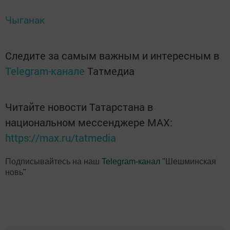
Чыганак
Следите за самым важным и интересным в
Telegram-канале
Татмедиа
Читайте новости Татарстана в
национальном мессенджере MАХ:
https://max.ru/tatmedia
Подписывайтесь на наш
Telegram-канал
"Шешминская
новь"