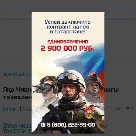
Перейти на страницу новости
ҖӘМГЫЯТЬ
Яңа Чишмәдә минераль су чыганагы
төзекләндерелә
admin,
11 октябрь 2021 - 10:00
500
0
0