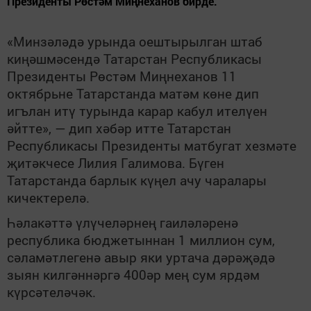
Президенты Рөстәм Миңнеханов бирде.
«Минзәләдә урында оештырылган штаб
киңәшмәсендә Татарстан Республикасы
Президенты Рөстәм Миңнеханов 11
октябрьне Татарстанда матәм көне дип
игълан итү турында карар кабул ителүен
әйтте», — дип хәбәр итте Татарстан
Республикасы Президенты матбугат хезмәте
җитәкчесе Лилия Галимова. Бүген
Татарстанда барлык күңел ачу чаралары
кичектерелә.
Һәлакәттә үлүчеләрнең гаиләләренә
республика бюджетыннан 1 миллион сум,
сәламәтлегенә авыр яки уртача дәрәҗәдә
зыян килгәннәргә 400әр мең сум ярдәм
күрсәтеләчәк.