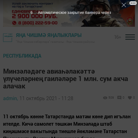
5
Автоматическое закрытие баннера через
ЯҢА ЧИШМӘ ЯҢАЛЫКЛАРЫ
16+
"Яңа Чишмә хәбәрләре" газетасы - Яңа Чишмә районы
РЕСПУБЛИКАДА
Минзәләдәге авиаһәлакәттә
үлүчеләрнең гаиләләре 1 млн. сум акча
алачак
admin,
11 октябрь 2021 - 11:28
509
0
0
11 октябрь көнне Татарстанда матәм көне дип игълан
ителде. Кичә самолет төшкән Минзәләдә штаб
киңәшмәсе вакытында тиешле йөкләмәне Татарстан