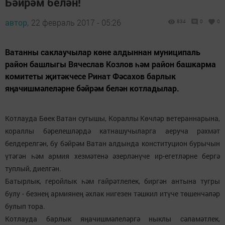
Бәйрәм белән!
автор,
22 февраль 2017 - 05:26
834
0
0
Ватанны саклаучылар көне алдыннан муниципаль
район башлыгы Вячеслав Козлов һәм район башкарма
комитеты җитәкчесе Ринат Фәсахов барлык
яңачишмәлеләрне бәйрәм белән котладылар.
Котлауда Бөек Ватан сугышы, Кораллы Көчләр ветераннарына,
кораллы бәрелешләрдә катнашучыларга аеруча рәхмәт
белдерелгән, бу бәйрәм Ватан алдында конституцион бурычын
үтәгән һәм армия хезмәтенә әзерләнүче ир-егетләрне бергә
туплый, диелгән.
Батырлык, геройлык һәм гайрәтлелек, биргән антына тугры
булу - безнең армиянең әхлак нигезен тәшкил итүче төшенчәләр
булып тора.
Котлауда барлык яңачишмәлеләргә ныклы сәламәтлек,