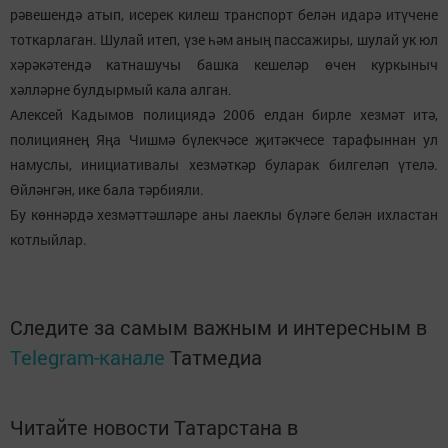
рәвешендә атып, исерек килеш транспорт белән идарә итүчене
тоткарлаган. Шулай итеп, үзе һәм аның пассажиры, шулай ук юл
хәрәкәтендә катнашучы башка кешеләр өчен куркыныч
хәлләрне булдырмый кала алган.
Алексей Кадымов полициядә 2006 елдан бирле хезмәт итә,
полициянең Яңа Чишмә бүлекчәсе җитәкчесе тарафыннан ул
намуслы, инициативалы хезмәткәр буларак билгеләп үтелә.
Өйләнгән, ике бала тәрбияли.
Бу көннәрдә хезмәттәшләре аны лаеклы бүләге белән ихластан
котлыйлар.
Следите за самым важным и интересным в
Telegram-канале
Татмедиа
Читайте новости Татарстана в