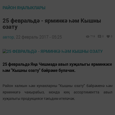
РАЙОН ЯҢАЛЫКЛАРЫ
25 февральдә - ярминкә һәм Кышны
озату
автор,
22 февраль 2017 - 05:25
719
0
0
25 февральдә Яңа Чишмәдә авыл хуҗалыгы ярминкәсе
һәм "Кышны озату" бәйрәме булачак.
Район халкын һәм кунакларны "Кышны озату" бәйрәменә һәм
ярминкәгә чакырабыз, монда киң ассортиментта авыл
хуҗалыгы продукциясе тәкъдим ителәчәк.