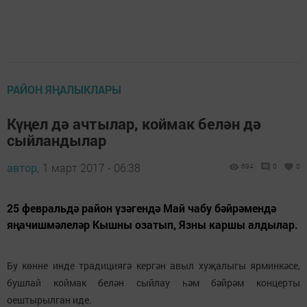
РАЙОН ЯҢАЛЫКЛАРЫ
Күңел дә ачтылар, коймак белән дә
сыйландылар
автор,
1 март 2017 - 06:38
694
0
0
25 февральдә район үзәгендә Май чабу бәйрәмендә
яңачишмәлеләр Кышны озатып, Язны каршы алдылар.
Бу көнне инде традициягә кергән авыл хуҗалыгы ярминкәсе,
бушлай коймак белән сыйлау һәм бәйрәм концерты
оештырылган иде.