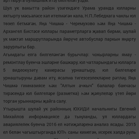
арттыруга булышлык итә) билгеләп узды.
Шул ук вакытта район үзәгендәге Урама урамда юлларны
яктырту мәсьәләсе хәл ителмәгән кала, Н.П.Лебедкага чаклы юл
төзеп бетмәгән, Яңа Чишмә - Черемухово һәм Яңа Чишмә -
Архангел Бистәсе юллары параметрларга җавап бирми, шулай
ук мәктәп маршрутларында йөрүче автобуслар паркын яңарту
зарурлыгы бар.
Агымдагы елга билгеләнгән бурычлар: чокырларны ямау -
ремонтлау буенча эшләрне башкару, юл чатларындагы юлларга
5 видеокүзәтү камерасы урнаштыру, юл билгеләре
урнаштыруны дәвам итү, ясалма тигезсезлекләрне рәтләү, Яңа
Чишмә гимназиясе һәм "Алтын ачкыч" балалар бакчасы
тирәсендә юл билгеләре (разметка) һәм җәяүлеләр үтеп йөри
торган урыннарны җайга салу.
Утырышта шулай ук районның ЮХИДИ начальнигы Евгений
Михайлов информациясе дә тыңланды, ул юллардагы
авариялелек буенча 2016 ел нәтиҗәләренә анализ ясады. 2015
ел белән чагыштырганда ЮТҺ саны кимегән, исерек хәлдә руль