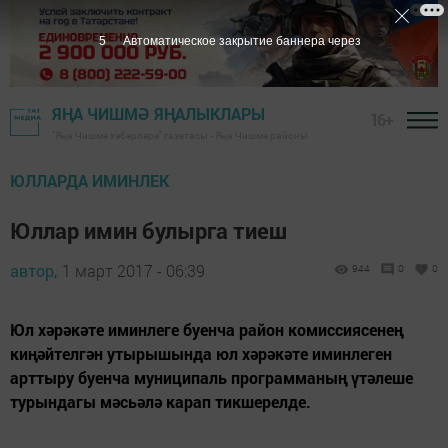
4
Автоматическое закрытие баннера через
ЯҢА ЧИШМӘ ЯҢАЛЫКЛАРЫ
16+
"Яңа Чишмә хәбәрләре" газетасы - Яңа Чишмә районы
ЮЛЛАРДА ИМИНЛЕК
Юллар имин булырга тиеш
автор,
1 март 2017 - 06:39
944
0
0
Юл хәрәкәте иминлеге буенча район комиссиясенең
киңәйтелгән утырышында юл хәрәкәте иминлеген
арттыру буенча муниципаль программаның үтәлеше
турындагы мәсьәлә карап тикшерелде.