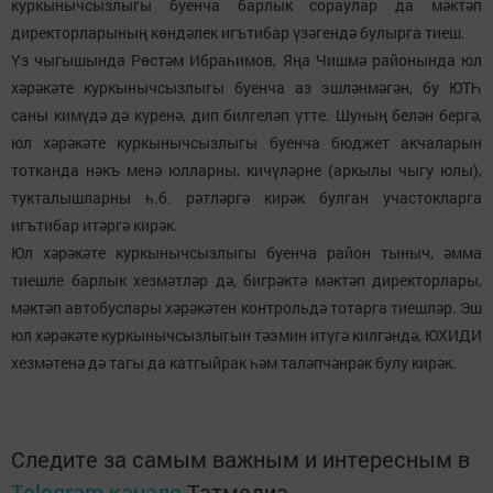
куркынычсызлыгы буенча барлык сораулар да мәктәп
директорларының көндәлек игътибар үзәгендә булырга тиеш.
Үз чыгышында Рөстәм Ибраһимов, Яңа Чишмә районында юл
хәрәкәте куркынычсызлыгы буенча аз эшләнмәгән, бу ЮТҺ
саны кимүдә дә күренә, дип билгеләп үтте. Шуның белән бергә,
юл хәрәкәте куркынычсызлыгы буенча бюджет акчаларын
тотканда нәкъ менә юлларны, кичүләрне (аркылы чыгу юлы),
тукталышларны һ.б. рәтләргә кирәк булган участокларга
игътибар итәргә кирәк.
Юл хәрәкәте куркынычсызлыгы буенча район тыныч, әмма
тиешле барлык хезмәтләр дә, бигрәктә мәктәп директорлары,
мәктәп автобуслары хәрәкәтен контрольдә тотарга тиешләр. Эш
юл хәрәкәте куркынычсызлыгын тәэмин итүгә килгәндә, ЮХИДИ
хезмәтенә дә тагы да катгыйрак һәм таләпчәнрәк булу кирәк.
Следите за самым важным и интересным в
Telegram-канале
Татмедиа