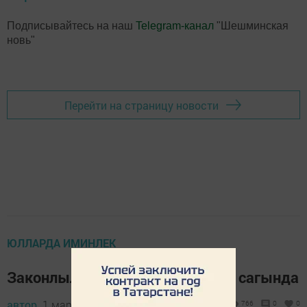
Подписывайтесь на наш
Telegram-канал
"Шешминская
новь"
Перейти на страницу новости
ЮЛЛАРДА ИМИНЛЕК
Законлылык һәм хокук тәртибе сагында
автор,
1 март 2017 - 06:37
766
0
0