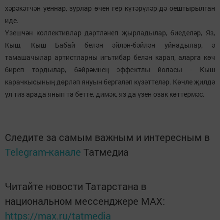
хәрәкәтчән уеннар, зурлар өчен гер күтәрүләр дә оештырылган
иде.
Үзешчән коллективлар дәртләнеп җырладылар, биеделәр, Яз,
Кыш, Кыш Бабай белән әйлән-бәйлән уйнадылар, ә
тамашачылар артистларны игътибар белән карап, аларга көч
биреп тордылар, бәйрәмнең эффектлы йоласы - Кыш
карачкысының дөрләп януын бергәләп күзәттеләр. Көчле җилдә
ул тиз арада янып та бетте, димәк, яз да үзен озак көттермәс.
Следите за самым важным и интересным в
Telegram-канале
Татмедиа
Читайте новости Татарстана в
национальном мессенджере MАХ:
https://max.ru/tatmedia