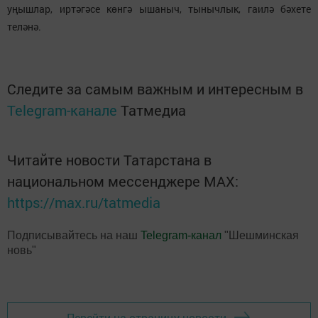
уңышлар, иртәгәсе көнгә ышаныч, тынычлык, гаилә бәхете
теләнә.
Следите за самым важным и интересным в
Telegram-канале
Татмедиа
Читайте новости Татарстана в
национальном мессенджере MАХ:
https://max.ru/tatmedia
Подписывайтесь на наш
Telegram-канал
"Шешминская
новь"
Перейти на страницу новости