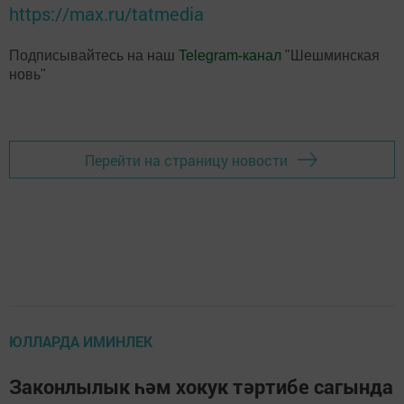
https://max.ru/tatmedia
Подписывайтесь на наш
Telegram-канал
"Шешминская
новь"
Перейти на страницу новости
ЮЛЛАРДА ИМИНЛЕК
Законлылык һәм хокук тәртибе сагында