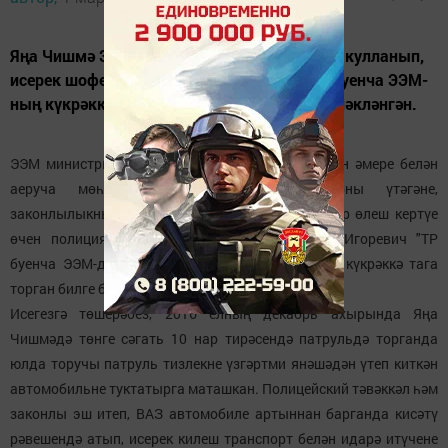
Яңа Чишмә ЭЭБ хезмәткәре, табель коралы кулланып,
исерек шоферны тоткарлый алган һәм ТР буенча ЭЭМ-
ның күкрәккә тага торган билгесе белән бүләкләнгән.
ЭЭМ министры генерал - лейтенант А.В. Хохорин әмере белән
аеруча мөһим һәм катлаулы бурычларны үтәгәне,
законлылыкны һәм хокук тәртибен ныгытуда зур өлеш кертүе
өчен полиция старшинасы Кадымов Алексей Игоревич "ТР
буенча ЭЭМ-да яхшы хезмәт иткән өчен" дигән күкрәккә тага
торган билге белән бүләкләнгән.
Исегезгә төшерәбез, 2016 елның декабрь ахырында Яңа
Чишмәдә төнге сәгать 10 нар тирәсендә патрульдә торганда
юлда торучы патруль тизлекне үзгәртми янәшәдән үтеп киткән
автомобильне туктатырга маташкан. Полицейский тәвәккәл һәм
законлы эш итеп, ВАЗ автомобиле артыннан барганда кисәтү
рәвешендә атып, исерек килеш транспорт белән идарә итүчене