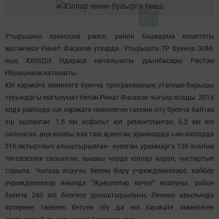
Утырышны комиссия рәисе, район башкарма комитеты
җитәкчесе Ринат Фәсахов үткәрде. Утырышта ТР буенча ЭЭМ-
ның ЮХИДИ Идарәсе начальнигы урынбасары Рөстәм
Ибраһимов катнашты.
Юл хәрәкәте иминлеге буенча программаның үтәлеше-барышы
турындагы мәгълүмат белән Ринат Фәсахов чыгыш ясады. 2016
елда районда юл хәрәкәте иминлеген тәэмин итү буенча байтак
эш эшләнгән: 1,5 км асфальт юл ремонтланган, 6,2 км юл
салынган, аңа комлы вак таш җәелгән, урамнарда һәм юлларда
316 яктырткыч алыштырылган - куелган, урамнарга 136 ясалма
тигезсезлек салынган, кышкы чорда юллар карап, чистартып
торыла. Чыгыш ясаучы белем бирү учреждениеләре, кайбер
учреждениеләр янында "Җәяүлеләр кичүе" ясалуны, район
буенча 260 юл билгесе урнаштырылуын, Ленино авылында
күпернең төзелеп бетүен (бу да юл хәрәкәте иминлеген