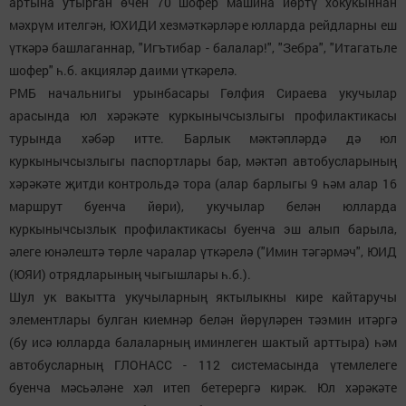
артына утырган өчен 70 шофер машина йөртү хокукыннан
мәхрүм ителгән, ЮХИДИ хезмәткәрләре юлларда рейдларны еш
үткәрә башлаганнар, "Игътибар - балалар!", "Зебра", "Итагатьле
шофер" һ.б. акцияләр даими үткәрелә.
РМБ начальнигы урынбасары Гөлфия Сираева укучылар
арасында юл хәрәкәте куркынычсызлыгы профилактикасы
турында хәбәр итте. Барлык мәктәпләрдә дә юл
куркынычсызлыгы паспортлары бар, мәктәп автобусларының
хәрәкәте җитди контрольдә тора (алар барлыгы 9 һәм алар 16
маршрут буенча йөри), укучылар белән юлларда
куркынычсызлык профилактикасы буенча эш алып барыла,
әлеге юнәлештә төрле чаралар үткәрелә ("Имин тәгәрмәч", ЮИД
(ЮЯИ) отрядларының чыгышлары һ.б.).
Шул ук вакытта укучыларның яктылыкны кире кайтаручы
элементлары булган киемнәр белән йөрүләрен тәэмин итәргә
(бу исә юлларда балаларның иминлеген шактый арттыра) һәм
автобусларның ГЛОНАСС - 112 системасында үтемлелеге
буенча мәсьәләне хәл итеп бетерергә кирәк. Юл хәрәкәте