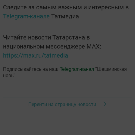
Следите за самым важным и интересным в
Telegram-канале
Татмедиа
Читайте новости Татарстана в
национальном мессенджере MАХ:
https://max.ru/tatmedia
Подписывайтесь на наш
Telegram-канал
"Шешминская
новь"
Перейти на страницу новости