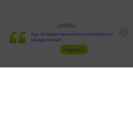
Яшь Татмедиа проектының яңа видеосын
карадыгызмы?
Карарга
Документлар
Төрле темалар