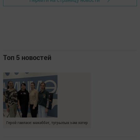
Топ 5 новостей
Герой гаиләсе: мәхәббәт, тугрылык һәм хәтер