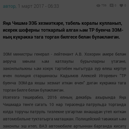
автор,
1 март 2017 - 06:33
756
0
0
Яңа Чишмә ЭЭБ хезмәткәре, табель коралы кулланып,
исерек шоферны тоткарлый алган һәм ТР буенча ЭЭМ-
ның күкрәккә тага торган билгесе белән бүләкләнгән.
ЭЭМ министры генерал - лейтенант А.В. Хохорин әмере белән
аеруча мөһим һәм катлаулы бурычларны үтәгәне,
законлылыкны һәм хокук тәртибен ныгытуда зур өлеш кертүе
өчен полиция старшинасы Кадымов Алексей Игоревич "ТР
буенча ЭЭМ-да яхшы хезмәт иткән өчен" дигән күкрәккә тага
торган билге белән бүләкләнгән.
Исегезгә төшерәбез, 2016 елның декабрь ахырында Яңа
Чишмәдә төнге сәгать 10 нар тирәсендә патрульдә торганда
юлда торучы патруль тизлекне үзгәртми янәшәдән үтеп киткән
автомобильне туктатырга маташкан. Полицейский тәвәккәл һәм
законлы эш итеп, ВАЗ автомобиле артыннан барганда кисәтү