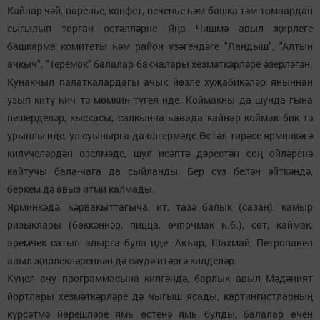
Кайнар чәй, варенье, конфет, печенье һәм башка тәм-томнардан
сыгылып торган өстәлләрне Яңа Чишмә авыл җирлеге
башкарма комитеты һәм район үзәгендәге "Ландыш", "Алтын
ачкыч", "Теремок" балалар бакчалары хезмәткәрләре әзерләгән.
Кунакчыл палаткалардагы ачык йөзле хуҗабикәләр яныннан
узып китү һич тә мөмкин түгел иде. Коймакны да шунда гына
пешерделәр, кыскасы, салкынча һавада кайнар коймак бик тә
урынлы иде, ул суынырга да өлгермәде.Өстәл тирәсе ярминкәгә
килүчеләрдән өзелмәде, шул исәптә дәрестән соң өйләренә
кайтучы бала-чага да сыйланды. Бер сүз белән әйткәндә,
беркем дә авыз итми калмады.
Ярминкәдә, һәрвакыттагыча, ит, тазә балык (сазан), камыр
ризыклары (бөккәннәр, пицца, өчпочмак һ.б.), сөт, каймак,
эремчек сатып алырга була иде. Акъяр, Шахмай, Петропавел
авыл җирлекләреннән дә сәүдә итәргә килделәр.
Күңел ачу программасына килгәндә, барлык авыл Мәдәният
йортлары хезмәткәрләре дә чыгыш ясады, картингистларның
күрсәтмә йөрешләре ямь өстенә ямь булды, балалар өчен