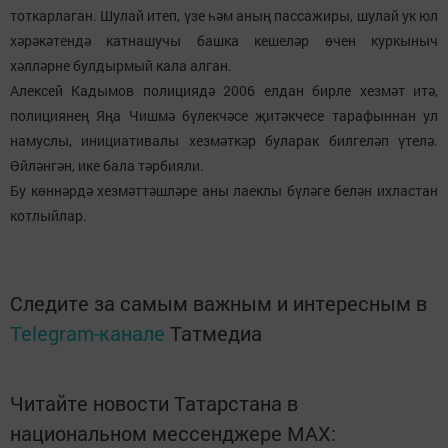
тоткарлаган. Шулай итеп, үзе һәм аның пассажиры, шулай ук юл
хәрәкәтендә катнашучы башка кешеләр өчен куркыныч
хәлләрне булдырмый кала алган.
Алексей Кадымов полициядә 2006 елдан бирле хезмәт итә,
полициянең Яңа Чишмә бүлекчәсе җитәкчесе тарафыннан ул
намуслы, инициативалы хезмәткәр буларак билгеләп үтелә.
Өйләнгән, ике бала тәрбияли.
Бу көннәрдә хезмәттәшләре аны лаеклы бүләге белән ихластан
котлыйлар.
Следите за самым важным и интересным в
Telegram-канале
Татмедиа
Читайте новости Татарстана в
национальном мессенджере MАХ: